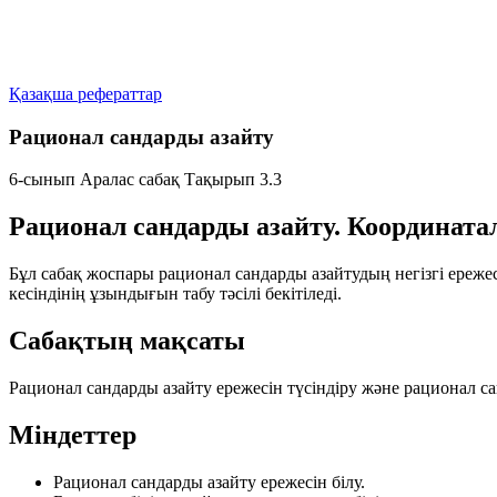
Қазақша рефераттар
Рационал сандарды азайту
6-сынып
Аралас сабақ
Тақырып 3.3
Рационал сандарды азайту. Координатал
Бұл сабақ жоспары рационал сандарды азайтудың негізгі ереже
кесіндінің ұзындығын табу тәсілі бекітіледі.
Сабақтың мақсаты
Рационал сандарды азайту ережесін түсіндіру және рационал сан
Міндеттер
Рационал сандарды азайту ережесін білу.