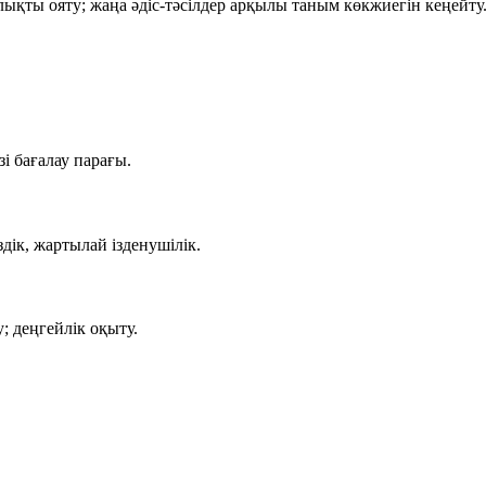
ықты ояту; жаңа әдіс-тәсілдер арқылы таным көкжиегін кеңейту
зі бағалау парағы.
здік, жартылай ізденушілік.
у; деңгейлік оқыту.