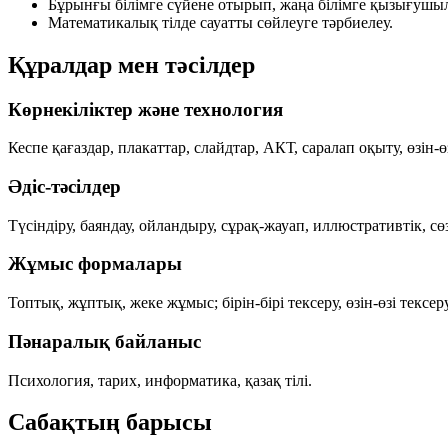
Бұрынғы білімге сүйене отырып, жаңа білімге қызығушыл
Математикалық тілде сауатты сөйлеуге тәрбиелеу.
Құралдар мен тәсілдер
Көрнекіліктер және технология
Кеспе қағаздар, плакаттар, слайдтар, АКТ, саралап оқыту, өзін-ө
Әдіс-тәсілдер
Түсіндіру, баяндау, ойландыру, сұрақ-жауап, иллюстративтік, сө
Жұмыс формалары
Топтық, жұптық, жеке жұмыс; бірін-бірі тексеру, өзін-өзі тексер
Пәнаралық байланыс
Психология, тарих, информатика, қазақ тілі.
Сабақтың барысы