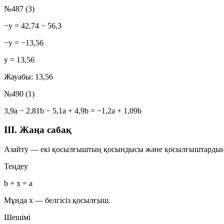
№487 (3)
−y = 42,74 − 56,3
−y = −13,56
y = 13,56
Жауабы:
13,56
№490 (1)
3,9a − 2,81b − 5,1a + 4,9b = −1,2a + 1,09b
III. Жаңа сабақ
Азайту — екі қосылғыштың қосындысы және қосылғыштардың бір
Теңдеу
b + x = a
Мұнда
x
— белгісіз қосылғыш.
Шешімі