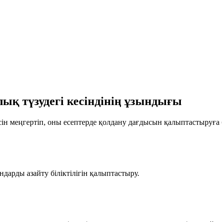
ық түзудегі кесіндінің ұзындығы
сін меңгертіп, оны есептерде қолдану дағдысын қалыптастыруға 
дарды азайту біліктілігін қалыптастыру.