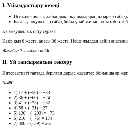
I. Ұйымдастыру кезеңі
Психологиялық дайындық, оқушылардың назарын сабаққ
Бағалау: оқушылар сабақ бойы ұпай жинап, оны өзін-өзі 
Қызығушылық ояту сұрағы
Қазір қыз 8 жаста, анасы 38 жаста. Неше жылдан кейін анасы
Жауабы: 7 жылдан кейін
II. Үй тапсырмасын тексеру
Интерактивті тақтада берілген дұрыс жауаптар бойынша әр жұп б
№480
1) 17 + (−50) = −33
2) 36 + (−60) = −24
3) 41 + (−73) = −32
4) 58 + (−31) = 27
5) 130 + (−203) = −73
6) 210 + (−76) = 134
7) 300 + (−39) = 261