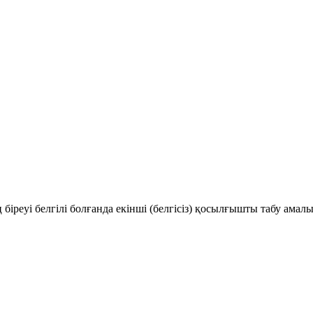
еуі белгілі болғанда екінші (белгісіз) қосылғышты табу амалы