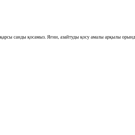
-қарсы санды қосамыз. Яғни, азайтуды қосу амалы арқылы орын