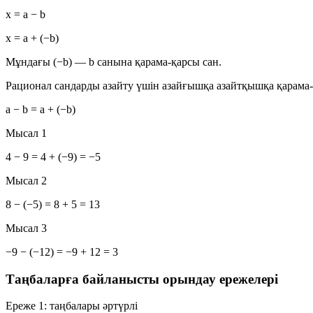
x = a − b
x = a + (−b)
Мұндағы
(−b)
—
b санына қарама-қарсы сан
.
Рационал сандарды азайту үшін азайғышқа азайтқышқа қарама
a − b = a + (−b)
Мысал 1
4 − 9 = 4 + (−9) = −5
Мысал 2
8 − (−5) = 8 + 5 = 13
Мысал 3
−9 − (−12) = −9 + 12 = 3
Таңбаларға байланысты орындау ережелері
Ереже 1: таңбалары әртүрлі