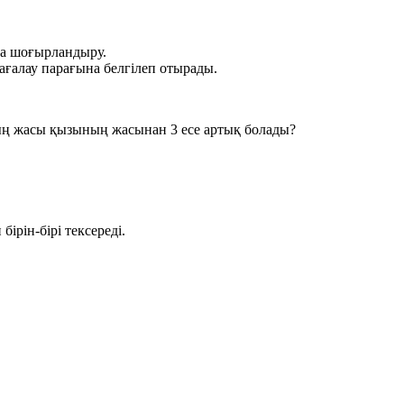
а шоғырландыру.
бағалау парағына белгілеп отырады.
ның жасы қызының жасынан 3 есе артық болады?
ірін-бірі тексереді.