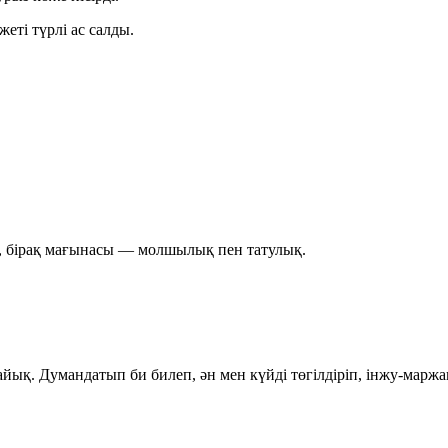
еті түрлі ас салды.
кін, бірақ мағынасы — молшылық пен татулық.
ық. Думандатып би билеп, ән мен күйді төгілдіріп, інжу-марж