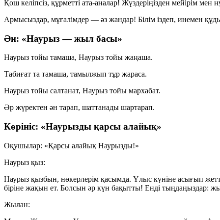
Қош келіпсіз, құрметті ата-аналар! Жүздеріңізден мейірім ме
Армысыздар, мұғалімдер — әз жандар! Білім іздеп, инемен құды
Ән: «Наурыз — жыл басы»
Наурыз тойы тамаша, Наурыз тойы жаңаша.
Табиғат та тамаша, тамылжып тұр жараса.
Наурыз тойы салтанат, Наурыз тойы мархабат.
Әр жүректен ән тарап, шаттанады шартарап.
Көрініс: «Наурызды қарсы алайық»
Оқушылар: «Қарсы алайық Наурызды!»
Наурыз қыз:
Наурыз қызбын, нөкерлерім қасымда. Ұлыс күніне асығып жет
біріне жақын ет. Болсын әр күн бақытты! Енді тыңдаңыздар: ж
Жылан: