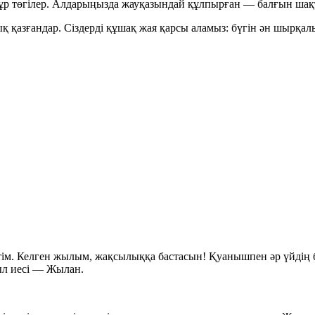
н нұр төгілер. Алдарыңызда жауқазындай құлпырған — балғын ша
қ қазғандар. Сіздерді құшақ жая қарсы аламыз: бүгін ән шырқалы
тім. Келген жылым, жақсылыққа бастасын! Қуанышпен әр үйдің 
ыл иесі — Жылан.