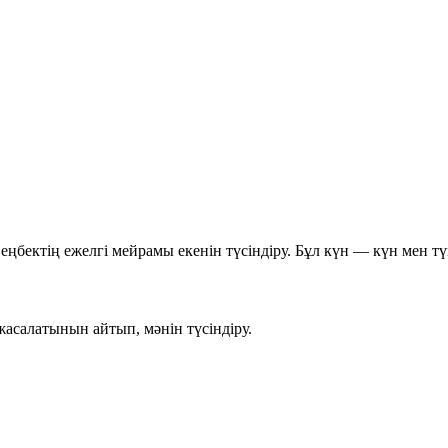
ңбектің ежелгі мейрамы екенін түсіндіру. Бұл күн —
күн мен тү
асалатынын айтып, мәнін түсіндіру.