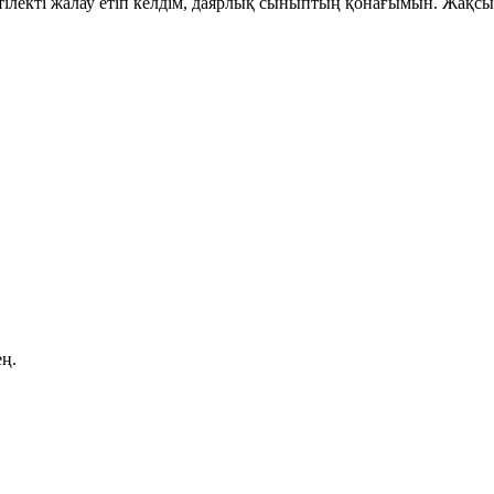
кті жалау етіп келдім, даярлық сыныптың қонағымын. Жақсы о
ең.