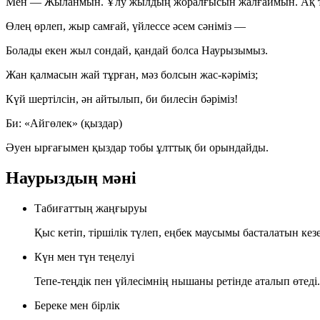
Мен — Жыланмын. Ұлу жылдың жоралғысын жалғаймын. Ақ тіле
Өлең өрлеп, жыр самғай, үйлессе әсем сәніміз —
Болады екен жыл сондай, қандай болса Наурызымыз.
Жан қалмасын жай тұрған, мәз болсын жас-кәріміз;
Күй шертілсін, ән айтылып, би билесін бәріміз!
Би: «Айгөлек» (қыздар)
Әуен ырғағымен қыздар тобы ұлттық би орындайды.
Наурыздың мәні
Табиғаттың жаңғыруы
Қыс кетіп, тіршілік түлеп, еңбек маусымы басталатын кез
Күн мен түн теңелуі
Тепе-теңдік пен үйлесімнің нышаны ретінде аталып өтеді.
Береке мен бірлік