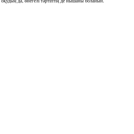
қудың да, өнегелі тәртіптің де нышаны болайын.