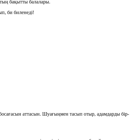
қтың бақытты балалары.
п, би биленеді!
босағасын аттасын. Шуағыңмен тасып отыр, адамдарды бір-