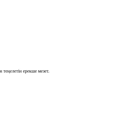
н теңелетін
ерекше мезет.