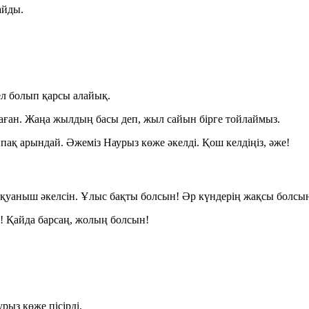
айды.
ел болып қарсы алайық.
аған. Жаңа жылдың басы деп, жыл сайын бірге тойлаймыз.
қ арындай. Әжеміз Наурыз көже әкелді. Қош келдіңіз, әже!
 қуаныш әкелсін. Ұлыс бақты болсын! Әр күндерің жақсы болсы
н! Қайда барсаң, жолың болсын!
урыз көже пісірді.