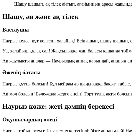
Шашу шашып, ақ тілек айтып, ағайынның арасы жақынд
Шашу, ән және ақ тілек
Бастаушы
Наурыз келсе, құт келгені, халайық! Есік ашып, шашу шашып, 
Уа, халайық, құлақ сал! Жақсылыққа жан баласы қашанда тойм
Ақ жаулықты аналар — Наурыздың аппақ қарындай, ананың аппа
Әженің батасы
Наурыз құтты болсын! Бұл мейрам әр шаңыраққа бақыт, табыс,
Ақ мол болсын! Бәле-жала жерге енсін! Төрт түлік ақты болсы
Наурыз көже: жеті дәмнің берекесі
Оқушылардың өлеңі
Наурыз тойын әсем етіп, әжем еске түсірді: бізге арнап әдейі На