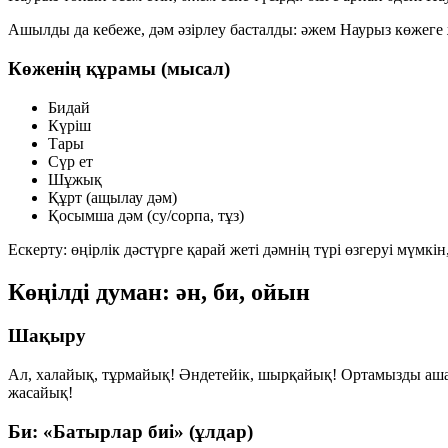
Ашылды да кебеже, дәм әзірлеу басталды: әжем Наурыз көжеге ж
Көженің құрамы (мысал)
Бидай
Күріш
Тары
Сүр ет
Шұжық
Құрт (ащылау дәм)
Қосымша дәм (су/сорпа, тұз)
Ескерту: өңірлік дәстүрге қарай жеті дәмнің түрі өзгеруі мүм
Көңілді думан: ән, би, ойын
Шақыру
Ал, халайық, тұрмайық! Әндетейік, шырқайық! Ортамызды ашай
жасайық!
Би: «Батырлар биі» (ұлдар)