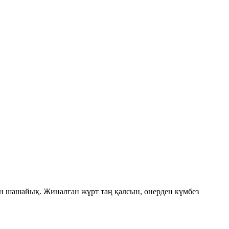
ан шашайық. Жиналған жұрт таң қалсын, өнерден күмбез