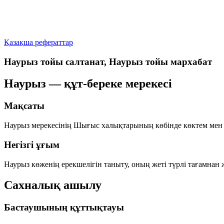
Қазақша рефераттар
Наурыз тойы салтанат, Наурыз тойы мархабат
Наурыз — құт-береке мерекесі
Мақсаты
Наурыз мерекесінің Шығыс халықтарының көбінде көктем мен е
Негізгі ұғым
Наурыз көженің ерекшелігін таныту, оның
жеті түрлі тағамнан
ж
Сахналық ашылу
Бастаушының құттықтауы