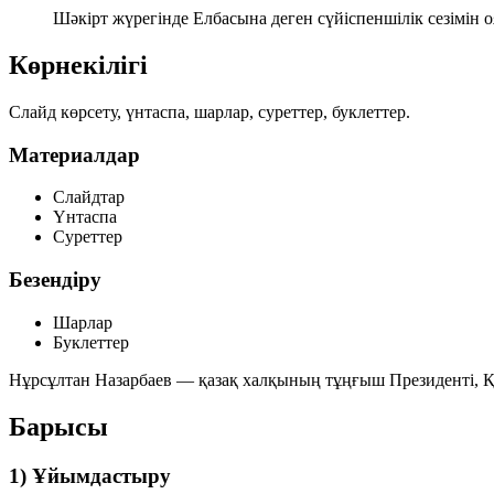
Шәкірт жүрегінде Елбасына деген сүйіспеншілік сезімін о
Көрнекілігі
Слайд көрсету, үнтаспа, шарлар, суреттер, буклеттер.
Материалдар
Слайдтар
Үнтаспа
Суреттер
Безендіру
Шарлар
Буклеттер
Нұрсұлтан Назарбаев
— қазақ халқының тұңғыш Президенті, Қ
Барысы
1) Ұйымдастыру