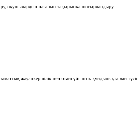
тыру, оқушылардың назарын тақырыпқа шоғырландыру.
аматтық жауапкершілік пен отансүйгіштік құндылықтарын түсін