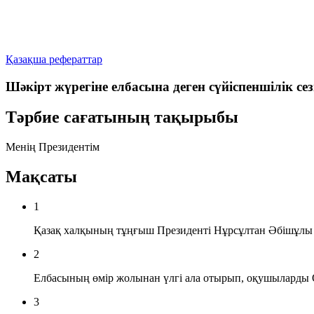
Қазақша рефераттар
Шәкірт жүрегіне елбасына деген сүйіспеншілік сез
Тәрбие сағатының тақырыбы
Менің Президентім
Мақсаты
1
Қазақ халқының тұңғыш Президенті Нұрсұлтан Әбішұлы На
2
Елбасының өмір жолынан үлгі ала отырып, оқушыларды От
3