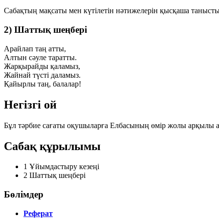
Сабақтың мақсаты мен күтілетін нәтижелерін қысқаша таныс
2) Шаттық шеңбері
Арайлап таң атты,
Алтын сәуле таратты.
Жарқырайды қаламыз,
Жайнай түсті даламыз.
Қайырлы таң, балалар!
Негізгі ой
Бұл тәрбие сағаты оқушыларға Елбасының өмір жолы арқылы аз
Сабақ құрылымы
1
Ұйымдастыру кезеңі
2
Шаттық шеңбері
Бөлімдер
Реферат