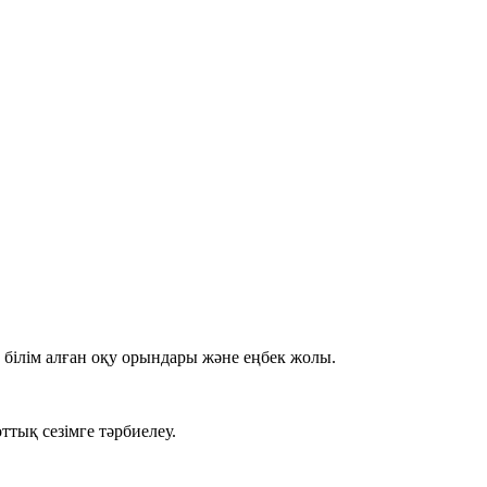
 білім алған оқу орындары және еңбек жолы.
тық сезімге тәрбиелеу.