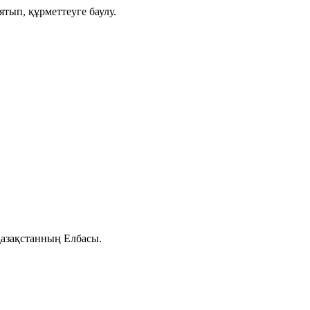
ятып, құрметтеуге баулу.
азақстанның Елбасы.