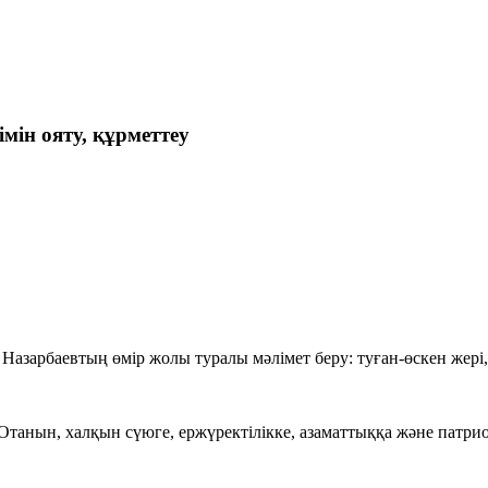
імін ояту, құрметтеу
зарбаевтың өмір жолы туралы мәлімет беру: туған-өскен жері,
анын, халқын сүюге, ержүректілікке, азаматтыққа және патриот