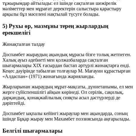
тұжырымдар айтылады: ел ішінде сақталған шежірелік
мәліметтер мен мұрағат деректерін салыстыра қарастыру
арқылы бұл мәселені нақтылай түсуге болады.
5) Рухы өр, мазмұны терең жырлардың
ерекшелігі
Жинақталған талдау
Доспамбет жыраудың ақындық мұрасы бізге толық жетпеген.
Халық ауыз әдебиеті мен қолжазбаларда сақталған
шығармалары XIX ғасырдан бастап әртүрлі жинақтарға енді.
Кеңес дәуірінде табылған толғаулар
М. Мағауин
құрастырған
«Алдаспан»
(1971) жинағында жарияланды.
Жырларынан жыраудың мұрат-мақсаты, дүниетанымы, ел мен
жерге сүйіспеншілігі айқын көрінеді. Ол серілік, сақилық,
дарқандық, қонақжайлылық сияқты асыл дәстүрлерді де
дәріптейді.
Доспамбет ықпалы кейінгі жыраулар мен ақындарда, соның
ішінде
Бұқар жырау
мен
Махамбет
поэзиясында аңғарылады.
Белгілі шығармалары