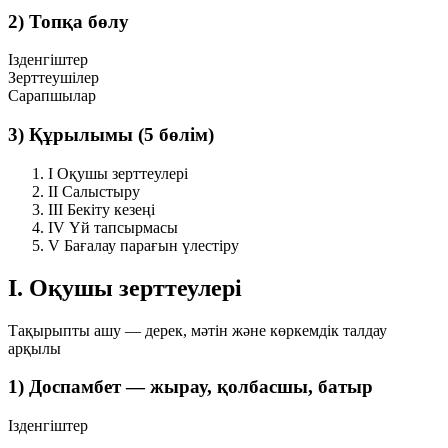
2) Топқа бөлу
Ізденгіштер
Зерттеушілер
Сарапшылар
3) Құрылымы (5 бөлім)
I
Оқушы зерттеулері
II
Салыстыру
III
Бекіту кезеңі
IV
Үй тапсырмасы
V
Бағалау парағын үлестіру
I. Оқушы зерттеулері
Тақырыпты ашу — дерек, мәтін және көркемдік талдау
арқылы
1) Доспамбет — жырау, қолбасшы, батыр
Ізденгіштер