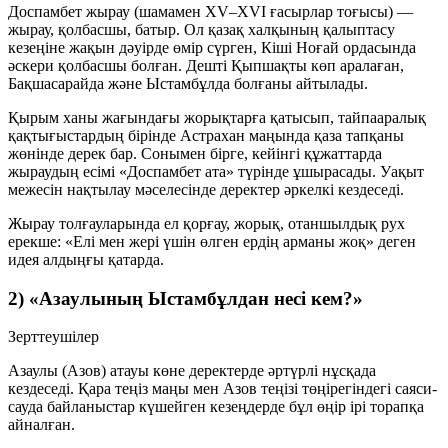
Доспамбет жырау (шамамен XV–XVI ғасырлар тоғысы) —
жырау, қолбасшы, батыр. Ол қазақ халқының қалыптасу
кезеңіне жақын дәуірде өмір сүрген, Кіші Ноғай ордасында
әскери қолбасшы болған. Дешті Қыпшақты көп аралаған,
Бақшасарайда және Ыстамбұлда болғаны айтылады.
Қырым ханы жағындағы жорықтарға қатысып, тайпааралық
қақтығыстардың бірінде Астрахан маңында қаза тапқаны
жөнінде дерек бар. Сонымен бірге, кейінгі құжаттарда
жыраудың есімі
«Доспамбет ата»
түрінде ұшырасады. Уақыт
межесін нақтылау мәселесінде деректер әркелкі кездеседі.
Жырау толғауларында ел қорғау, жорық, отаншылдық рух
ерекше:
«Елі мен жері үшін өлген ердің арманы жоқ»
деген
идея алдыңғы қатарда.
2) «Азаулының Ыстамбұлдан несі кем?»
Зерттеушілер
Азаулы (Азов) атауы көне деректерде әртүрлі нұсқада
кездеседі. Қара теңіз маңы мен Азов теңізі төңірегіндегі саяси-
сауда байланыстар күшейген кезеңдерде бұл өңір ірі торапқа
айналған.