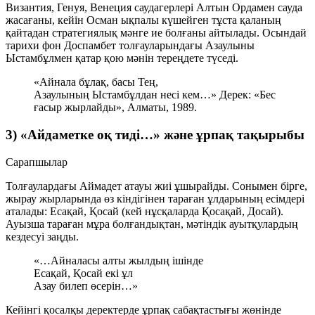
Византия, Генуя, Венеция саудагерлері Алтын Ордамен сауда
жасағаны, кейін Осман ықпалы күшейген тұста қаланың
қайтадан стратегиялық мәнге ие болғаны айтылады. Осындай
тарихи фон Доспамбет толғауларындағы
Азаулыны
Ыстамбұлмен қатар қою
мәнін тереңдете түседі.
«Айнала бұлақ, басы Тең,
Азаулының Ыстамбұлдан несі кем…»
Дерек: «Бес
ғасыр жырлайды», Алматы, 1989.
3) «Айдаметке оқ тиді…» және ұрпақ тақырыбы
Сарапшылар
Толғаулардағы
Аймадет
атауы жиі ұшырайды. Сонымен бірге,
жырау жырларында өз кіндігінен тараған ұлдарының есімдері
аталады:
Есақай, Қосай
(кей нұсқаларда Қосақай, Досай).
Ауызша тараған мұра болғандықтан, мәтіндік ауытқулардың
кездесуі заңды.
«…Айналасы алты жылдың ішінде
Есақай, Қосай екі ұл
Азау билеп өсерін…»
Кейінгі қосалқы деректерде ұрпақ сабақтастығы жөнінде