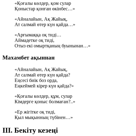
«Қоғалы көлдер, қом сулар
Қоныстар қонған өкінбес…»
«Айналайын, Ақ Жайық,
Ат салмай өтер күн қайда…»
«Арғымаққа оқ тиді…
Аймадетке оқ тиді,
Отыз екі омыртқаның буынынан…»
Махамбет ақыннан
«Айналайын, Ақ Жайық,
Ат салмай өтер күн қайда?
Еңсесі биік боз орда,
Еңкеймей кірер күн қайда?»
«Қоғалы көлдер, құм, сулар
Кімдерге қоныс болмаған?..»
«Ер жігітке оқ тиді,
Қыл мықынның түбінен…»
III. Бекіту кезеңі