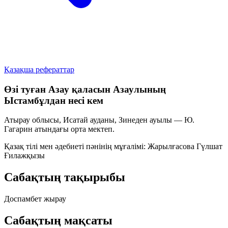
Қазақша рефераттар
Өзі туған Азау қаласын Азаулының
Ыстамбұлдан несі кем
Атырау облысы, Исатай ауданы, Зинеден ауылы — Ю.
Гагарин атындағы орта мектеп.
Қазақ тілі мен әдебиеті пәнінің мұғалімі:
Жарылғасова Гүлшат
Ғилажқызы
Сабақтың тақырыбы
Доспамбет жырау
Сабақтың мақсаты