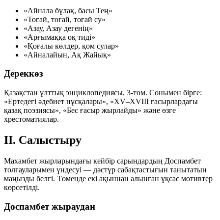
«Айнала бұлақ, басы Тең»
«Тоғай, тоғай, тоғай су»
«Азау, Азау дегенің»
«Арғымаққа оқ тиді»
«Қоғалы көлдер, қом сулар»
«Айналайын, Ақ Жайық»
Дереккөз
Қазақстан ұлттық энциклопедиясы, 3-том. Сонымен бірге:
«Ертедегі әдебиет нұсқалары», «XV–XVIII ғасырлардағы
қазақ поэзиясы», «Бес ғасыр жырлайды» және өзге
хрестоматиялар.
II. Салыстыру
Махамбет жырларындағы кейбір сарындардың Доспамбет
толғауларымен үндесуі — дәстүр сабақтастығын танытатын
маңызды белгі. Төменде екі ақыннан алынған ұқсас мотивтер
көрсетілді.
Доспамбет жыраудан