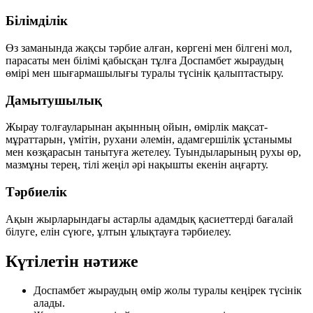
Білімділік
Өз заманында жақсы тәрбие алған, көргені мен білгені мол,
парасаты мен білімі қабысқан тұлға Доспамбет жыраудың
өмірі мен шығармашылығы туралы түсінік қалыптастыру.
Дамытушылық
Жырау толғауларынан ақынның ойын, өмірлік мақсат-
мұраттарын, үмітін, рухани әлемін, адамгершілік ұстанымы
мен көзқарасын танытуға жетелеу. Туындыларының рухы өр,
мазмұны терең, тілі жеңіл әрі нақышты екенін аңғарту.
Тәрбиелік
Ақын жырларындағы астарлы адамдық қасиеттерді бағалай
білуге, елін сүюге, ұлтын ұлықтауға тәрбиелеу.
Күтілетін нәтиже
Доспамбет жыраудың өмір жолы туралы кеңірек түсінік
алады.