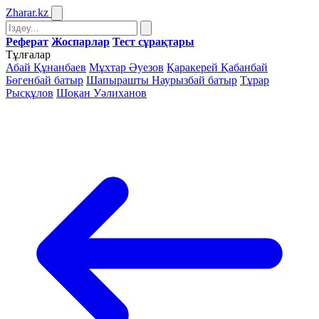
Zharar
.kz
Реферат
Жоспарлар
Тест сұрақтары
Тұлғалар
Абай Құнанбаев
Мұхтар Әуезов
Қаракерей Қабанбай
Бөгенбай батыр
Шапырашты Наурызбай батыр
Тұрар
Рысқұлов
Шоқан Уәлиханов