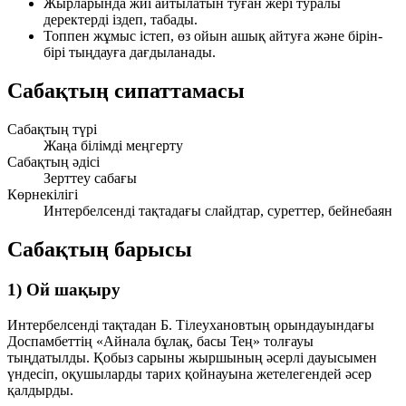
Жырларында жиі айтылатын туған жері туралы
деректерді іздеп, табады.
Топпен жұмыс істеп, өз ойын ашық айтуға және бірін-
бірі тыңдауға дағдыланады.
Сабақтың сипаттамасы
Сабақтың түрі
Жаңа білімді меңгерту
Сабақтың әдісі
Зерттеу сабағы
Көрнекілігі
Интербелсенді тақтадағы слайдтар, суреттер, бейнебаян
Сабақтың барысы
1) Ой шақыру
Интербелсенді тақтадан Б. Тілеухановтың орындауындағы
Доспамбеттің
«Айнала бұлақ, басы Тең»
толғауы
тыңдатылды. Қобыз сарыны жыршының әсерлі дауысымен
үндесіп, оқушыларды тарих қойнауына жетелегендей әсер
қалдырды.