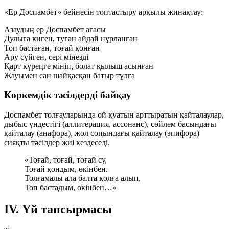
«Ер Доспамбет» бейнесін топтастыру арқылы жинақтау:
Азаудың ер Доспамбет ағасы
Дулыға киген, туған айдай нұрланған
Топ бастаған, тоғай қонған
Ару сүйген, сері мінезді
Қарт күреңге мініп, болат қылыш асынған
Жауымен сан шайқасқан батыр тұлға
Көркемдік тәсілдерді байқау
Доспамбет толғауларында ой қуатын арттыратын қайталаулар,
дыбыс үндестігі (аллитерация, ассонанс), сөйлем басындағы
қайталау (анафора), жол соңындағы қайталау (эпифора)
сияқты тәсілдер жиі кездеседі.
«Тоғай, тоғай, тоғай су,
Тоғай қондым, өкінбен.
Толғамалы ала балта қолға алып,
Топ бастадым, өкінбен…»
IV. Үй тапсырмасы