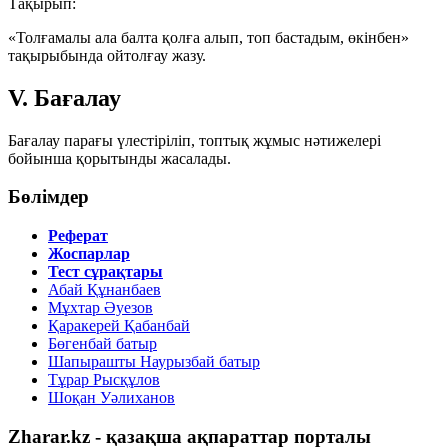
Тақырып:
«Толғамалы ала балта қолға алып, топ бастадым, өкінбен»
тақырыбында ойтолғау жазу.
V. Бағалау
Бағалау парағы үлестіріліп, топтық жұмыс нәтижелері
бойынша қорытынды жасалады.
Бөлімдер
Реферат
Жоспарлар
Тест сұрақтары
Абай Құнанбаев
Мұхтар Әуезов
Қаракерей Қабанбай
Бөгенбай батыр
Шапырашты Наурызбай батыр
Тұрар Рысқұлов
Шоқан Уәлиханов
Zharar.kz - қазақша ақпараттар порталы