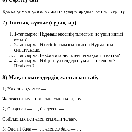
Қысқа қимыл-қозғалыс жаттығулары арқылы зейінді сергіту.
7) Топтық жұмыс (сұрақтар)
1-тапсырма:
Нұрмаш әкесінің тымағын не үшін кигісі
келді?
2-тапсырма:
Әкесінің тымағын киген Нұрмашты
сипаттаңдар.
3-тапсырма:
Бекбай ата неліктен тымаққа тіл қатты?
4-тапсырма:
Өзіңнің үлкендерге ұқсағың келе ме?
Неліктен?
8) Мақал-мәтелдердің жалғасын табу
1) Үлкенге құрмет — …
Жалғасын тауып, мағынасын түсіндіру.
2) Сіз деген — …, біз деген — …
Сыйластық пен әдеп ұғымын талдау.
3) Әдепті бала — …, әдепсіз бала — …