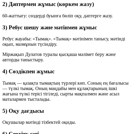
2) Дәптермен жұмыс (көркем жазу)
60-жаттығу: сөздерді буынға бөліп оқу, дәптерге жазу.
3) Ребус шешу және мәтінмен жұмыс
Ребус жауабы:
«Тымақ»
. «Тымақ» мәтінімен танысу, мәтінді
оқып, мазмұнын түсіндіру.
Міржақып Дулатов туралы қысқаша мәлімет беру және
авторды таныстыру.
4) Сөздікпен жұмыс
Тымақ
— қазақта тымақтың түрлері көп. Соның ең бағалысы
—
түлкі тымақ
. Оның маңдайы мен құлақтарының ішкі
жағына түлкі терісі тігіледі, сырты мақпалмен және асыл
маталармен тысталады.
5) Оқу дағдысы
Оқушылар мәтінді тізбектей оқиды.
6) Сергіту сәті