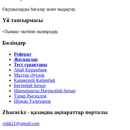
Оқушыларды бағалау және мадақтау.
Үй тапсырмасы
«Тымақ» мәтінін мазмұндау.
Бөлімдер
Реферат
Жоспарлар
Тест сұрақтары
Абай Құнанбаев
Мұхтар Әуезов
Қаракерей Қабанбай
Бөгенбай батыр
Шапырашты Наурызбай батыр
Тұрар Рысқұлов
Шоқан Уәлиханов
Zharar.kz - қазақша ақпараттар порталы
riskk21@gmail.com