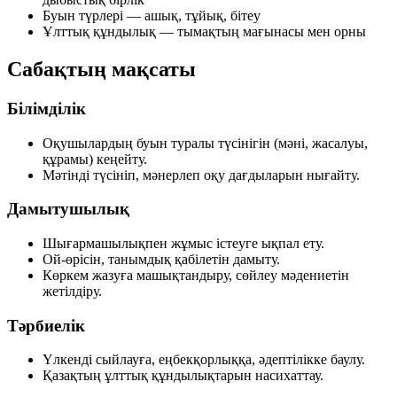
Буын түрлері
— ашық, тұйық, бітеу
Ұлттық құндылық
— тымақтың мағынасы мен орны
Сабақтың мақсаты
Білімділік
Оқушылардың
буын
туралы түсінігін (мәні, жасалуы,
құрамы) кеңейту.
Мәтінді түсініп,
мәнерлеп оқу
дағдыларын нығайту.
Дамытушылық
Шығармашылықпен жұмыс істеуге ықпал ету.
Ой-өрісін, танымдық қабілетін дамыту.
Көркем жазуға машықтандыру, сөйлеу мәдениетін
жетілдіру.
Тәрбиелік
Үлкенді сыйлауға, еңбекқорлыққа, әдептілікке баулу.
Қазақтың ұлттық құндылықтарын насихаттау.