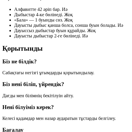
Алфавитте 42 әріп бар.
Иә
Дыбыстар 4-ке бөлінеді.
Жоқ
«Бала» — 1 буынды сөз.
Жоқ
Дауысты дыбыс қанша болса, сонша буын болады.
Иә
Дауыссыз дыбыстар буын құрайды.
Жоқ
Дауысты дыбыстар 2-ге бөлінеді.
Иә
Қорытынды
Біз не білдік?
Сабақтағы негізгі ұғымдарды қорытындылау.
Біз нені біліп, үйрендік?
Дағды мен білімнің бекітілуін айту.
Нені білуіміз керек?
Келесі қадамдар мен назар аударатын тұстарды белгілеу.
Бағалау