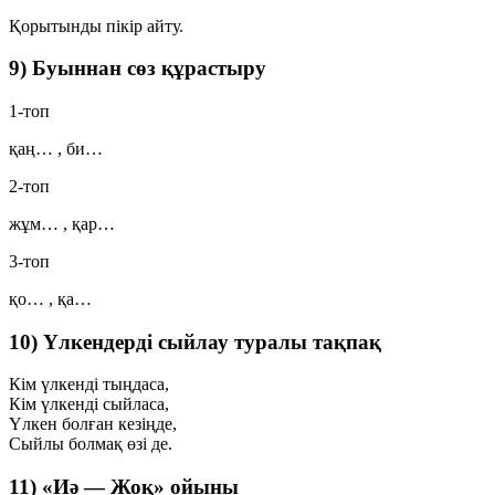
Қорытынды пікір айту.
9) Буыннан сөз құрастыру
1-топ
қаң… , би…
2-топ
жұм… , қар…
3-топ
қо… , қа…
10) Үлкендерді сыйлау туралы тақпақ
Кім үлкенді тыңдаса,
Кім үлкенді сыйласа,
Үлкен болған кезіңде,
Сыйлы болмақ өзі де.
11) «Иә — Жоқ» ойыны