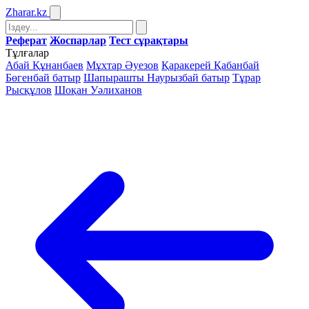
Zharar
.kz
Реферат
Жоспарлар
Тест сұрақтары
Тұлғалар
Абай Құнанбаев
Мұхтар Әуезов
Қаракерей Қабанбай
Бөгенбай батыр
Шапырашты Наурызбай батыр
Тұрар
Рысқұлов
Шоқан Уәлиханов