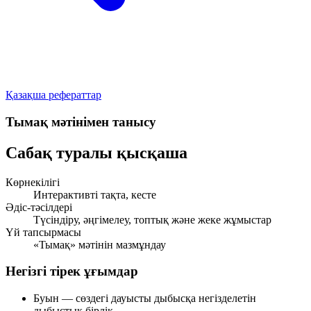
Қазақша рефераттар
Тымақ мәтінімен танысу
Сабақ туралы қысқаша
Көрнекілігі
Интерактивті тақта, кесте
Әдіс-тәсілдері
Түсіндіру, әңгімелеу, топтық және жеке жұмыстар
Үй тапсырмасы
«Тымақ» мәтінін мазмұндау
Негізгі тірек ұғымдар
Буын
— сөздегі дауысты дыбысқа негізделетін
дыбыстық бірлік