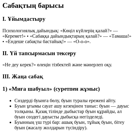
Сабақтың барысы
I. Ұйымдастыру
Психологиялық дайындық:
«Көңіл күйлерің қалай?»
—
«Керемет!»
•
«Сабаққа дайындықтарың қалай?»
— «Тамаша!»
•
«Ендеше сабақты бастайық!» — «О-о-о».
II. Үй тапсырмасын тексеру
«Не деу керек?» өлеңін тізбектей және мәнерлеп оқу.
III. Жаңа сабақ
1) «Миға шабуыл» (суретпен жұмыс)
Сөздерді буынға бөлу, буын туралы ережені айту.
Буын ұғымы сауат ашу кезеңінен таныс:
буын — дауыс
толқыны
. Қазақ тілінде дыбыстар буын құрайды, ал
буын
сөздегі дауысты дыбысқа
негізделеді.
Буынның
үш түрі
бар: ашық буын, тұйық буын, бітеу
буын (жасалу жолдарын түсіндіру).