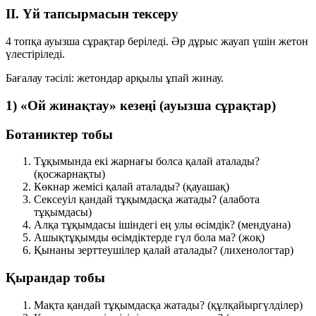
II. Үй тапсырмасын тексеру
4 топқа ауызша сұрақтар беріледі. Әр дұрыс жауап үшін жетон
үлестіріледі.
Бағалау тәсілі:
жетондар арқылы ұпай жинау
.
1) «Ой жинақтау» кезеңі (ауызша сұрақтар)
Ботаниктер тобы
Тұқымында екі жарнағы болса қалай аталады?
(қосжарнақты)
Көкнар жемісі қалай аталады?
(қауашақ)
Сексеуіл қандай тұқымдасқа жатады?
(алабота
тұқымдасы)
Алқа тұқымдасы ішіндегі ең улы өсімдік?
(мендуана)
Ашықтұқымды өсімдіктерде гүл бола ма?
(жоқ)
Қынаны зерттеушілер қалай аталады?
(лихенологтар)
Қырандар тобы
Мақта қандай тұқымдасқа жатады?
(құлқайыргүлділер)