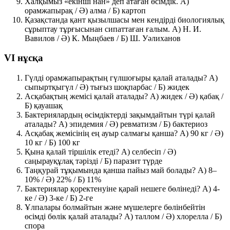
Халқымыз «екінші нан» деп атаған өсімдік. A)
орамжапырақ / Ә) алма /
Б) картоп
Қазақстанда қант қызылшасы мен кендірді биологиялық
сұрыптау тұрғысынан сипаттаған ғалым. A) Н. И.
Вавилов /
Ә) К. Мыңбаев
/ Б) Ш. Уәлиханов
VI нұсқа
Гүлді орамжапырақтың гүлшоғыры қалай аталады? A)
сыпыртқыгүл /
Ә) тығыз шоқпарбас
/ Б) жидек
Асқабақтың жемісі қалай аталады? A) жидек /
Ә) қабақ
/
Б) қауашақ
Бактериялардың өсімдіктерді зақымдайтын түрі қалай
аталады? A) эпидемия / Ә) ревматизм /
Б) бактериоз
Асқабақ жемісінің ең ауыр салмағы қанша? A) 90 кг / Ә)
10 кг /
Б) 100 кг
Қына қалай тіршілік етеді?
A) селбесіп
/ Ә)
саңырауқұлақ тәрізді / Б) паразит түрде
Таңқурай тұқымында қанша пайыз май болады?
A) 8–
10%
/ Ә) 22% / Б) 11%
Бактериялар қоректенуіне қарай нешеге бөлінеді? A) 4-
ке / Ә) 3-ке /
Б) 2-ге
Ұлпалары болмайтын және мүшелерге бөлінбейтін
өсімді бөлік қалай аталады?
A) таллом
/ Ә) хлорелла / Б)
спора