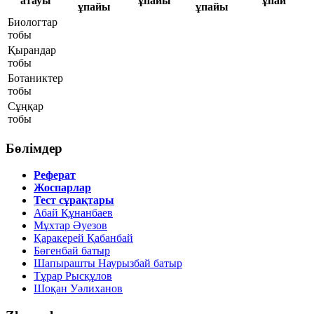
атауы
ұпайы
ұпай
ұпайы
ұпайы
Биологтар
тобы
Қырандар
тобы
Ботаниктер
тобы
Сұңқар
тобы
Бөлімдер
Реферат
Жоспарлар
Тест сұрақтары
Абай Құнанбаев
Мұхтар Әуезов
Қаракерей Қабанбай
Бөгенбай батыр
Шапырашты Наурызбай батыр
Тұрар Рысқұлов
Шоқан Уәлиханов