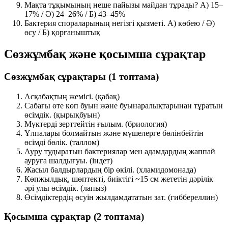
Мақта тұқымының неше пайызы майдан тұрады? A) 15–
17% /
Ә) 24–26%
/ Б) 43–45%
Бактерия спораларының негізгі қызметі. A) көбею / Ә)
өсу /
Б) қорғаныштық
Сөзжұмбақ және қосымша сұрақтар
Сөзжұмбақ сұрақтары (1 топтама)
Асқабақтың жемісі.
(қабақ)
Сабағы өте көп буын және буынаралықтарынан тұратын
өсімдік.
(қырықбуын)
Мүктерді зерттейтін ғылым.
(бриология)
Ұлпалары болмайтын және мүшелерге бөлінбейтін
өсімді бөлік.
(таллом)
Ауру тудыратын бактериялар мен адамдардың жаппай
ауруға шалдығуы.
(індет)
Жасыл балдырлардың бір өкілі.
(хламидомонада)
Көпжылдық, шөптекті, биіктігі ~15 см жететін дәрілік
әрі улы өсімдік.
(лапыз)
Өсімдіктердің өсуін жылдамдататын зат.
(гиббереллин)
Қосымша сұрақтар (2 топтама)