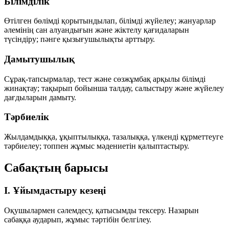
Білімділік
Өтілген бөлімді қорытындылап, білімді жүйелеу; жануарлар
әлемінің сан алуандығын және жіктелу қағидаларын
түсіндіру; пәнге қызығушылықты арттыру.
Дамытушылық
Сұрақ-тапсырмалар, тест және сөзжұмбақ арқылы білімді
жинақтау; тақырып бойынша талдау, салыстыру және жүйелеу
дағдыларын дамыту.
Тәрбиелік
Жылдамдыққа, ұқыптылыққа, тазалыққа, үлкенді құрметтеуге
тәрбиелеу; топпен жұмыс мәдениетін қалыптастыру.
Сабақтың барысы
I. Ұйымдастыру кезеңі
Оқушылармен сәлемдесу, қатысымды тексеру. Назарын
сабаққа аударып, жұмыс тәртібін белгілеу.