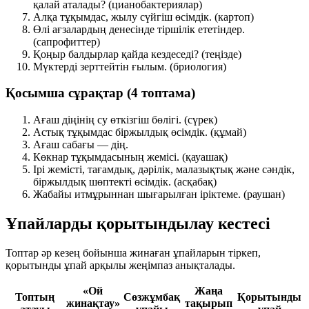
қалай аталады?
(цианобактериялар)
Алқа тұқымдас, жылу сүйгіш өсімдік.
(картоп)
Өлі ағзалардың денесінде тіршілік ететіндер.
(сапрофиттер)
Қоңыр балдырлар қайда кездеседі?
(теңізде)
Мүктерді зерттейтін ғылым.
(бриология)
Қосымша сұрақтар (4 топтама)
Ағаш діңінің су өткізгіш бөлігі.
(сүрек)
Астық тұқымдас біржылдық өсімдік.
(құмай)
Ағаш сабағы —
дің
.
Көкнар тұқымдасының жемісі.
(қауашақ)
Ірі жемісті, тағамдық, дәрілік, малазықтық және сәндік,
біржылдық шөптекті өсімдік.
(асқабақ)
Жабайы итмұрыннан шығарылған іріктеме.
(раушан)
Ұпайларды қорытындылау кестесі
Топтар әр кезең бойынша жинаған ұпайларын тіркеп,
қорытынды ұпай арқылы жеңімпаз анықталады.
«Ой
Жаңа
Топтың
Сөзжұмбақ
Қорытынды
жинақтау»
тақырып