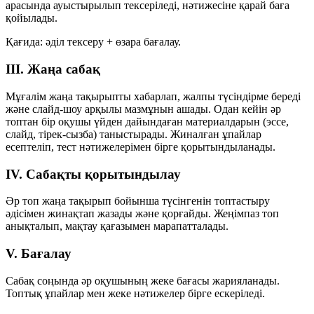
арасында ауыстырылып тексеріледі, нәтижесіне қарай баға
қойылады.
Қағида:
әділ тексеру + өзара бағалау
.
III. Жаңа сабақ
Мұғалім жаңа тақырыпты хабарлап, жалпы түсіндірме береді
және слайд-шоу арқылы мазмұнын ашады. Одан кейін әр
топтан бір оқушы үйден дайындаған материалдарын (эссе,
слайд, тірек-сызба) таныстырады. Жиналған ұпайлар
есептеліп, тест нәтижелерімен бірге қорытындыланады.
IV. Сабақты қорытындылау
Әр топ жаңа тақырып бойынша түсінгенін
топтастыру
әдісімен жинақтап жазады және қорғайды. Жеңімпаз топ
анықталып, мақтау қағазымен марапатталады.
V. Бағалау
Сабақ соңында әр оқушының жеке бағасы жарияланады.
Топтық ұпайлар мен жеке нәтижелер бірге ескеріледі.