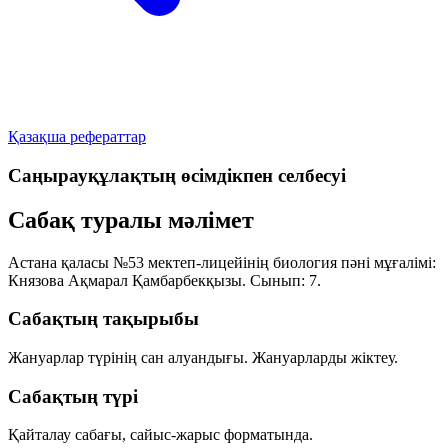
Қазақша рефераттар
Саңырауқұлақтың өсімдікпен селбесуі
Сабақ туралы мәлімет
Астана қаласы №53 мектеп-лицейінің биология пәні мұғалімі:
Князова Ақмарал Қамбарбекқызы
. Сынып:
7
.
Сабақтың тақырыбы
Жануарлар түрінің сан алуандығы. Жануарларды жіктеу.
Сабақтың түрі
Қайталау сабағы, сайыс-жарыс форматында.