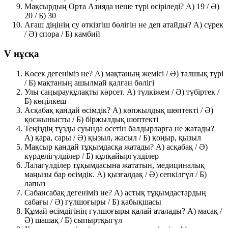
Мақсырдың Орта Азияда неше түрі өсіріледі? A) 19 /
Ә)
20
/ Б) 30
Ағаш діңінің су өткізгіш бөлігін не деп атайды?
A) сүрек
/ Ә) спора / Б) камбий
V нұсқа
Көсек дегеніміз не?
A) мақтаның жемісі
/ Ә) талшық түрі
/ Б) мақтаның ашылмай қалған бөлігі
Улы саңырауқұлақты көрсет. A) түлкіжем / Ә) түбіртек /
Б) көңілкеш
Асқабақ қандай өсімдік? A) көпжылдық шөптекті / Ә)
қосжынысты /
Б) біржылдық шөптекті
Теңіздің тұзды суында өсетін балдырларға не жатады?
A) қара, сары / Ә) қызыл, жасыл /
Б) қоңыр, қызыл
Мақсыр қандай тұқымдасқа жатады? A) асқабақ /
Ә)
күрделігүлділер
/ Б) құлқайыргүлділер
Лалагүлділер тұқымдасына жататын, медициналық
маңызы бар өсімдік. A) қызғалдақ / Ә) сепкілгүл /
Б)
лапыз
Сабансабақ дегеніміз не?
A) астық тұқымдастардың
сабағы
/ Ә) гүлшоғыры / Б) қабықшасы
Құмай өсімдігінің гүлшоғыры қалай аталады? A) масақ /
Ә) шашақ /
Б) сыпыртқыгүл