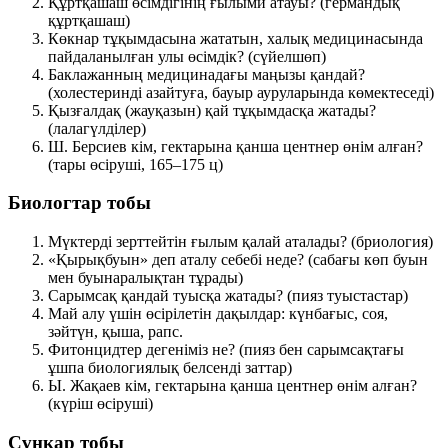
Құртқашаш өсімдігінің ғылыми атауы?
(германдық
құртқашаш)
Көкнар тұқымдасына жататын, халық медицинасында
пайдаланылған улы өсімдік?
(сүйелшөп)
Баклажанның медицинадағы маңызы қандай?
(холестеринді азайтуға, бауыр ауруларында көмектеседі)
Қызғалдақ (жауқазын) қай тұқымдасқа жатады?
(лалагүлділер)
Ш. Берсиев кім, гектарына қанша центнер өнім алған?
(тары өсіруші, 165–175 ц)
Биологтар тобы
Мүктерді зерттейтін ғылым қалай аталады?
(бриология)
«Қырықбуын» деп аталу себебі неде?
(сабағы көп буын
мен буынаралықтан тұрады)
Сарымсақ қандай туысқа жатады?
(пияз туыстастар)
Май алу үшін өсірілетін дақылдар:
күнбағыс, соя,
зәйтүн, қыша, рапс
.
Фитонцидтер дегеніміз не?
(пияз бен сарымсақтағы
ұшпа биологиялық белсенді заттар)
Ы. Жақаев кім, гектарына қанша центнер өнім алған?
(күріш өсіруші)
Сұңқар тобы