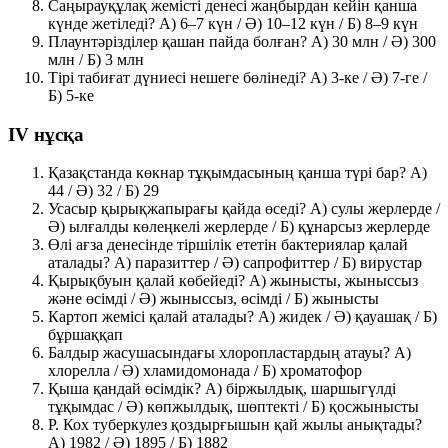
Саңырауқұлақ жемісті денесі жаңбырдан кейін қанша
күнде жетіледі?
A) 6–7 күн
/ Ә) 10–12 күн / Б) 8–9 күн
Плаунтәрізділер қашан пайда болған? A) 30 млн /
Ә) 300
млн
/ Б) 3 млн
Тірі табиғат дүниесі нешеге бөлінеді? A) 3-ке / Ә) 7-ге /
Б) 5-ке
IV нұсқа
Қазақстанда көкнар тұқымдасының қанша түрі бар?
A)
44
/ Ә) 32 / Б) 29
Усасыр қырықжапырағы қайда өседі? A) сулы жерлерде /
Ә) ылғалды көлеңкелі жерлерде
/ Б) құнарсыз жерлерде
Өлі ағза денесінде тіршілік ететін бактериялар қалай
аталады? A) паразиттер /
Ә) сапрофиттер
/ Б) вирустар
Қырықбуын қалай көбейеді?
A) жынысты, жыныссыз
және өсімді
/ Ә) жыныссыз, өсімді / Б) жынысты
Картоп жемісі қалай аталады?
A) жидек
/ Ә) қауашақ / Б)
бұршаққап
Балдыр жасушасындағы хлоропластардың атауы? A)
хлорелла / Ә) хламидомонада /
Б) хроматофор
Қыша қандай өсімдік?
A) біржылдық, шаршыгүлді
тұқымдас
/ Ә) көпжылдық, шөптекті / Б) қосжынысты
Р. Кох туберкулез қоздырғышын қай жылы анықтады?
A) 1982 / Ә) 1895 /
Б) 1882