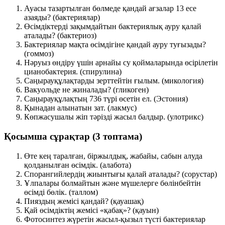
Ауасы тазартылған бөлмеде қандай ағзалар 13 есе
азаяды?
(бактериялар)
Өсімдіктерді зақымдайтын бактериялық ауру қалай
аталады?
(бактериоз)
Бактериялар мақта өсімдігіне қандай ауру туғызады?
(гоммоз)
Нәруыз өндіру үшін арнайы су қоймаларында өсірілетін
цианобактерия.
(спирулина)
Саңырауқұлақтарды зерттейтін ғылым.
(микология)
Вакуольде не жиналады?
(гликоген)
Саңырауқұлақтың 736 түрі өсетін ел.
(Эстония)
Қынадан алынатын зат.
(лакмус)
Көпжасушалы жіп тәрізді жасыл балдыр.
(улотрикс)
Қосымша сұрақтар (3 топтама)
Өте кең таралған, біржылдық, жабайы, сабын алуда
қолданылған өсімдік.
(алабота)
Спорангийлердің жиынтығы қалай аталады?
(сорустар)
Ұлпалары болмайтын және мүшелерге бөлінбейтін
өсімді бөлік.
(таллом)
Пияздың жемісі қандай?
(қауашақ)
Қай өсімдіктің жемісі «қабақ»?
(қауын)
Фотосинтез жүретін жасыл-қызыл түсті бактериялар