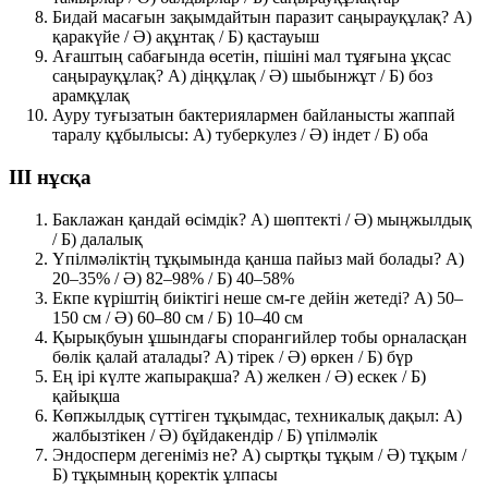
Бидай масағын зақымдайтын паразит саңырауқұлақ?
A)
қаракүйе
/ Ә) ақұнтақ / Б) қастауыш
Ағаштың сабағында өсетін, пішіні мал тұяғына ұқсас
саңырауқұлақ?
A) діңқұлақ
/ Ә) шыбынжұт / Б) боз
арамқұлақ
Ауру туғызатын бактериялармен байланысты жаппай
таралу құбылысы: A) туберкулез / Ә) індет / Б) оба
III нұсқа
Баклажан қандай өсімдік?
A) шөптекті
/ Ә) мыңжылдық
/ Б) далалық
Үпілмәліктің тұқымында қанша пайыз май болады? A)
20–35% / Ә) 82–98% /
Б) 40–58%
Екпе күріштің биіктігі неше см-ге дейін жетеді?
A) 50–
150 см
/ Ә) 60–80 см / Б) 10–40 см
Қырықбуын ұшындағы спорангийлер тобы орналасқан
бөлік қалай аталады? A) тірек / Ә) өркен /
Б) бүр
Ең ірі күлте жапырақша?
A) желкен
/ Ә) ескек / Б)
қайықша
Көпжылдық сүттіген тұқымдас, техникалық дақыл: A)
жалбызтікен / Ә) бұйдакендір /
Б) үпілмәлік
Эндосперм дегеніміз не? A) сыртқы тұқым / Ә) тұқым /
Б) тұқымның қоректік ұлпасы