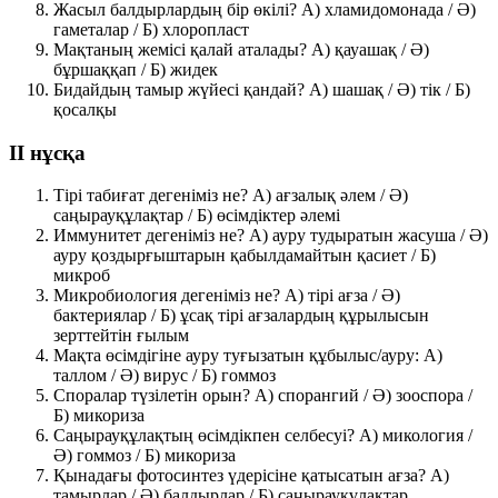
Жасыл балдырлардың бір өкілі?
A) хламидомонада
/ Ә)
гаметалар / Б) хлоропласт
Мақтаның жемісі қалай аталады?
A) қауашақ
/ Ә)
бұршаққап / Б) жидек
Бидайдың тамыр жүйесі қандай?
A) шашақ
/ Ә) тік / Б)
қосалқы
II нұсқа
Тірі табиғат дегеніміз не?
A) ағзалық әлем
/ Ә)
саңырауқұлақтар / Б) өсімдіктер әлемі
Иммунитет дегеніміз не? A) ауру тудыратын жасуша /
Ә)
ауру қоздырғыштарын қабылдамайтын қасиет
/ Б)
микроб
Микробиология дегеніміз не? A) тірі ағза / Ә)
бактериялар /
Б) ұсақ тірі ағзалардың құрылысын
зерттейтін ғылым
Мақта өсімдігіне ауру туғызатын құбылыс/ауру: A)
таллом / Ә) вирус /
Б) гоммоз
Споралар түзілетін орын?
A) спорангий
/ Ә) зооспора /
Б) микориза
Саңырауқұлақтың өсімдікпен селбесуі? A) микология /
Ә) гоммоз /
Б) микориза
Қынадағы фотосинтез үдерісіне қатысатын ағза? A)
тамырлар /
Ә) балдырлар
/ Б) саңырауқұлақтар