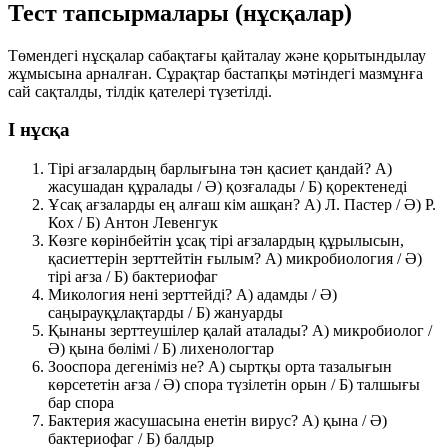
Тест тапсырмалары (нұсқалар)
Төмендегі нұсқалар сабақтағы қайталау және қорытындылау
жұмысына арналған. Сұрақтар бастапқы мәтіндегі мазмұнға
сай сақталды, тілдік қателері түзетілді.
I нұсқа
Тірі ағзалардың барлығына тән қасиет қандай?
A)
жасушадан құралады
/ Ә) қозғалады / Б) қоректенеді
Ұсақ ағзаларды ең алғаш кім ашқан? A) Л. Пастер / Ә) Р.
Кох /
Б) Антон Левенгук
Көзге көрінбейтін ұсақ тірі ағзалардың құрылысын,
қасиеттерін зерттейтін ғылым?
A) микробиология
/ Ә)
тірі ағза / Б) бактериофаг
Микология нені зерттейді? A) адамды /
Ә)
саңырауқұлақтарды
/ Б) жануарды
Қынаны зерттеушілер қалай аталады? A) микробиолог /
Ә) қына бөлімі /
Б) лихенологтар
Зооспора дегеніміз не? A) сыртқы орта тазалығын
көрсететін ағза / Ә) спора түзілетін орын /
Б) талшығы
бар спора
Бактерия жасушасына енетін вирус? A) қына /
Ә)
бактериофаг
/ Б) балдыр