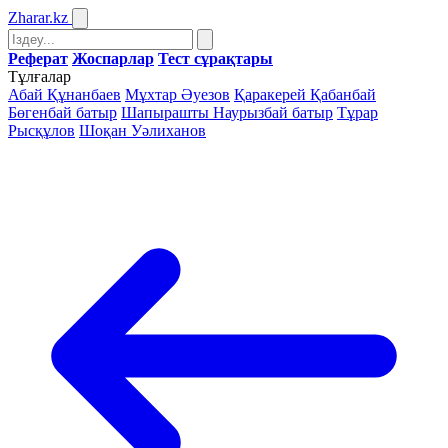
Zharar
.kz
Реферат
Жоспарлар
Тест сұрақтары
Тұлғалар
Абай Құнанбаев
Мұхтар Әуезов
Қаракерей Қабанбай
Бөгенбай батыр
Шапырашты Наурызбай батыр
Тұрар
Рысқұлов
Шоқан Уәлиханов