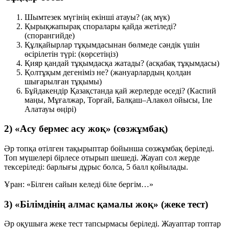
Шымтезек мүгінің екінші атауы?
(ақ мүк)
Қырықжапырақ споралары қайда жетіледі?
(спорангийде)
Құлқайырлар тұқымдасынан бөлмеде сәндік үшін
өсірілетін түрі:
(көрсетіңіз)
Қияр қандай тұқымдасқа жатады?
(асқабақ тұқымдасы)
Қолтұқым дегеніміз не?
(жануарлардың қолдан
шығарылған тұқымы)
Бұйдакендір Қазақстанда қай жерлерде өседі?
(Каспий
маңы, Мұғалжар, Торғай, Балқаш–Алакөл ойысы, Іле
Алатауы өңірі)
2) «Асу бермес асу жоқ» (сөзжұмбақ)
Әр топқа өтілген тақырыптар бойынша сөзжұмбақ беріледі.
Топ мүшелері бірлесе отырып шешеді. Жауап сол жерде
тексеріледі: барлығы дұрыс болса,
5 балл
қойылады.
Ұран:
«Білген сайын келеді біле бергім…»
3) «Білімдінің алмас қамалы жоқ» (жеке тест)
Әр оқушыға жеке тест тапсырмасы беріледі. Жауаптар топтар