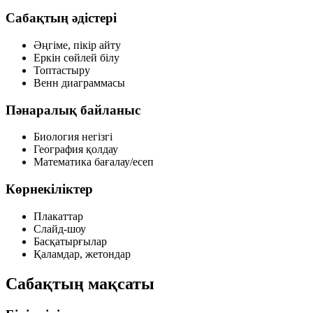
Сабақтың әдістері
Әңгіме, пікір айту
Еркін сөйлей білу
Топтастыру
Венн диаграммасы
Пәнаралық байланыс
Биология
негізгі
География
қолдау
Математика
бағалау/есеп
Көрнекіліктер
Плакаттар
Слайд-шоу
Басқатырғылар
Қаламдар, жетондар
Сабақтың мақсаты