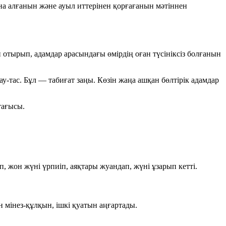
на алғанын және ауыл иттерінен қорғағанын мәтіннен
 отырып, адамдар арасындағы өмірдің оған түсініксіз болғанын
тау-тас. Бұл — табиғат заңы. Көзін жаңа ашқан бөлтірік адамдар
тағысы.
п, жон жүні үрпиіп, аяқтары жуандап, жүні ұзарып кетті.
н мінез-құлқын, ішкі қуатын аңғартады.