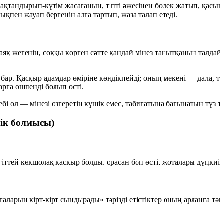
қтандырып-күтім жасағанын, тіпті әжесінен бөлек жатып, қасы
пен жауап бергенін алға тартып, жаза талап етеді.
яқ жегенін, соққы көрген сәтте қандай мінез танытқанын талдай
ы бар. Қасқыр адамдар өміріне көндікпейді; оның мекені — дала, 
арға өшпенді болып өсті.
бі ол — мінезі өзгеретін күшік емес, табиғатына бағынатын түз 
лік болмысы)
гіттей көкшолақ қасқыр болды, орасан боп өсті, жоталары дүңкиі
аларын кірт-кірт сындырады» тәрізді етістіктер оның арланға тә