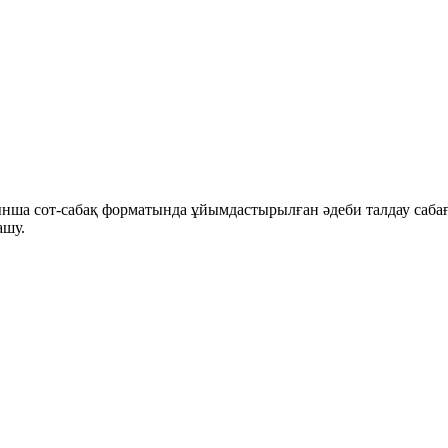
нша сот-сабақ форматында ұйымдастырылған әдеби талдау саба
ашу.