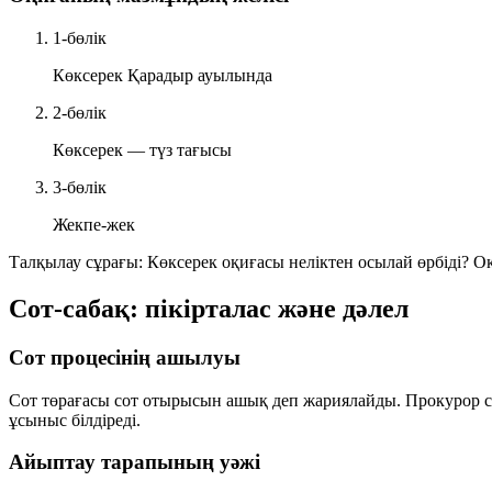
1-бөлік
Көксерек Қарадыр ауылында
2-бөлік
Көксерек — түз тағысы
3-бөлік
Жекпе-жек
Талқылау сұрағы:
Көксерек оқиғасы неліктен осылай өрбіді? О
Сот-сабақ: пікірталас және дәлел
Сот процесінің ашылуы
Сот төрағасы сот отырысын ашық деп жариялайды. Прокурор с
ұсыныс білдіреді.
Айыптау тарапының уәжі