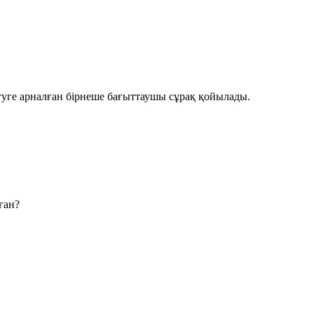
туге арналған бірнеше бағыттаушы сұрақ қойылады.
ған?