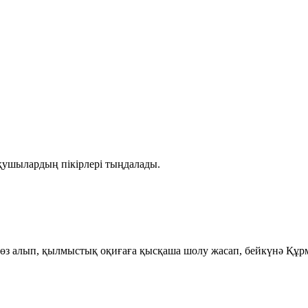
қушылардың пікірлері тыңдалады.
өз алып, қылмыстық оқиғаға қысқаша шолу жасап, бейкүнә Құрм