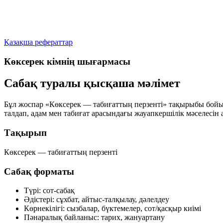
Қазақша рефераттар
Көксерек кімнің шығармасы
Сабақ туралы қысқаша мәлімет
Бұл жоспар «Көксерек — табиғаттың перзенті» тақырыбы бойы
талдап, адам мен табиғат арасындағы жауапкершілік мәселесін 
Тақырып
Көксерек — табиғаттың перзенті
Сабақ форматы
Түрі:
сот-сабақ
Әдістері:
сұхбат, айтыс-талқылау, дәлелдеу
Көрнекілігі:
сызбалар, бүктемелер, сот/қасқыр киімі
Пәнаралық байланыс:
тарих, жануартану