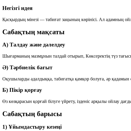
Негізгі идея
Қасқырдың мінезі — табиғат заңының көрінісі. Ал адамның ойл
Сабақтың мақсаты
А) Талдау және дәлелдеу
Шығарманың мазмұнын талдай отырып, Көксеректің түз тағысы 
Ә) Тәрбиелік бағыт
Оқушыларды адалдыққа, табиғатқа қамқор болуға, әр қадамын 
Б) Пікір қорғау
Өз көзқарасын қорғай білуге үйрету, ізденіс арқылы ойлау дағ
Сабақтың барысы
1) Ұйымдастыру кезеңі