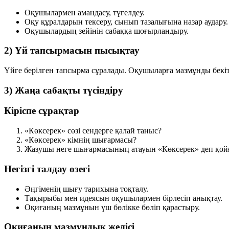
Оқушылармен амандасу, түгелдеу.
Оқу құралдарын тексеру, сынып тазалығына назар аудару.
Оқушылардың зейінін сабаққа шоғырландыру.
2) Үй тапсырмасын пысықтау
Үйге берілген тапсырма сұралады. Оқушыларға мазмұнды бекі
3) Жаңа сабақты түсіндіру
Кіріспе сұрақтар
«Көксерек» сөзі сендерге қалай таныс?
«Көксерек» кімнің шығармасы?
Жазушы неге шығармасының атауын «Көксерек» деп қой
Негізгі талдау өзегі
Әңгіменің шығу тарихына тоқталу.
Тақырыбы мен идеясын оқушылармен бірлесіп анықтау.
Оқиғаның мазмұнын үш бөлікке бөліп қарастыру.
Оқиғаның мазмұндық желісі