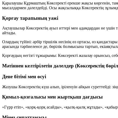
Қаралаушы Құрмаштың Көксеректі ерекше жақсы көргенін, тама
мысалдармен дәлелдейді. Осы жақсылыққа Көксеректің зұлымдық
Қорғау тарапының уәжі
Ақтаушылар Көксеректің ауыл иттері мен адамдардан не үшін та
айтады.
Олардың түйіні: әрбір тіршілік иесінің өз ортасы, өз қандастар
арасында тәрбиеленсе де, бөрілік болмысына тартып, екіаяқтыл
Қорғаудың негізгі тұжырымы:
Көксеректі жазалау орынсыз, себе
Мәтіннен келтірілетін дәлелдер (Көксеректің бөрі
Дене бітімі мен өсуі
Жазушы Көксеректің күш алып, іріленуін айқын суреттейді: зің
Қимыл-қозғалысы мен жыртқыш дағдысы
«Гүрр етіп», «қорқ-қорқ асайды», «қылқ-қылқ жұтады», «қабырғ
Мінез сипаттамасы