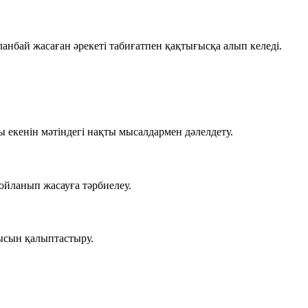
анбай жасаған әрекеті табиғатпен қақтығысқа алып келеді.
екенін мәтіндегі нақты мысалдармен дәлелдету.
ойланып жасауға тәрбиелеу.
дысын қалыптастыру.