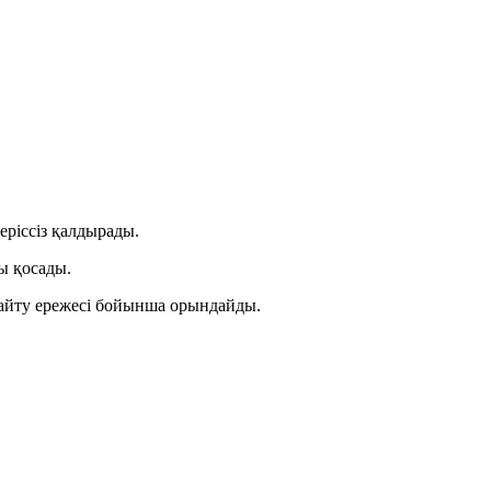
еріссіз
қалдырады.
ты қосады.
азайту ережесі бойынша орындайды.