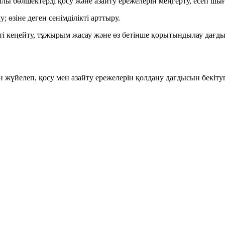
ы бөлшектерді қосу және азайту ережелерін меңгерту, есеп шығ
өзіне деген сенімділікті арттыру.
ті кеңейту, тұжырым жасау және өз бетінше қорытындылау дағды
жүйелеп, қосу мен азайту ережелерін қолдану дағдысын бекітуг