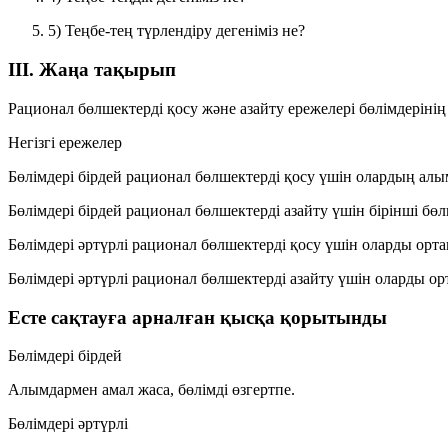
5) Теңбе-тең түрлендіру дегеніміз не?
III. Жаңа тақырып
Рационал бөлшектерді қосу және азайту ережелері бөлімдерінің
Негізгі ережелер
Бөлімдері бірдей
рационал бөлшектерді
қосу
үшін олардың
алы
Бөлімдері бірдей
рационал бөлшектерді
азайту
үшін бірінші бө
Бөлімдері әртүрлі
рационал бөлшектерді
қосу
үшін оларды
орта
Бөлімдері әртүрлі
рационал бөлшектерді
азайту
үшін оларды
ор
Есте сақтауға арналған қысқа қорытынды
Бөлімдері бірдей
Алымдармен амал жаса, бөлімді өзгертпе.
Бөлімдері әртүрлі