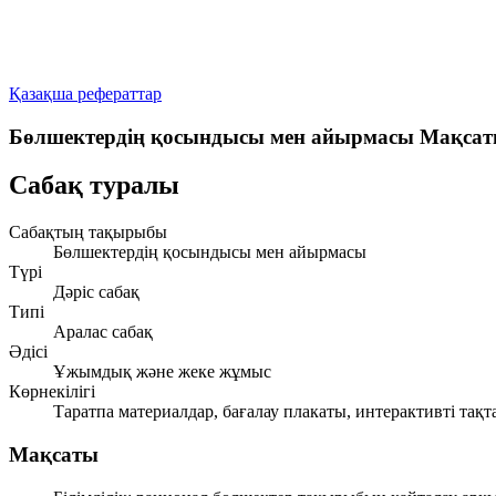
Қазақша рефераттар
Бөлшектердің қосындысы мен айырмасы Мақсат
Сабақ туралы
Сабақтың тақырыбы
Бөлшектердің қосындысы мен айырмасы
Түрі
Дәріс сабақ
Типі
Аралас сабақ
Әдісі
Ұжымдық және жеке жұмыс
Көрнекілігі
Таратпа материалдар, бағалау плакаты, интерактивті тақт
Мақсаты