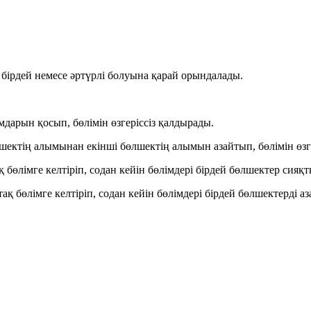
 бірдей немесе әртүрлі болуына қарай орындалады.
мдарын қосып
,
бөлімін өзгеріссіз
қалдырады.
лшектің
алымынан
екінші бөлшектің
алымын азайтып
,
бөлімін өзг
қ бөлімге келтіріп
, содан кейін бөлімдері бірдей бөлшектер сияқ
тақ бөлімге келтіріп
, содан кейін бөлімдері бірдей бөлшектерді 