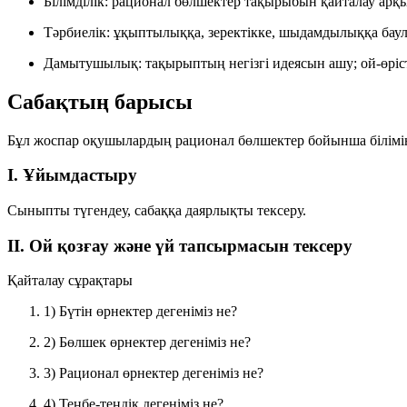
Білімділік:
рационал бөлшектер тақырыбын қайталау арқыл
Тәрбиелік:
ұқыптылыққа, зеректікке, шыдамдылыққа баулу; 
Дамытушылық:
тақырыптың негізгі идеясын ашу; ой-өріс
Сабақтың барысы
Бұл жоспар оқушылардың рационал бөлшектер бойынша білімін 
I. Ұйымдастыру
Сыныпты түгендеу, сабаққа даярлықты тексеру.
II. Ой қозғау және үй тапсырмасын тексеру
Қайталау сұрақтары
1) Бүтін өрнектер дегеніміз не?
2) Бөлшек өрнектер дегеніміз не?
3) Рационал өрнектер дегеніміз не?
4) Теңбе-теңдік дегеніміз не?