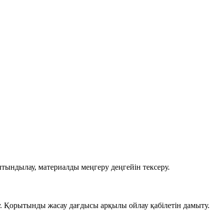
ындылау, материалды меңгеру деңгейін тексеру.
у. Қорытынды жасау дағдысы арқылы ойлау қабілетін дамыту.