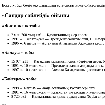
Ескерту: бұл бөлім оқушылардың есте сақтау және сәйкестендір
«Сандар сөйлейді» ойыны
«Жас өркен» тобы
2 млн 700 мың км²
— Қазақстанның жер көлемі.
1991 ж. 1 желтоқсан
— Президент сайлауы өтіп, Н. Назар
1996 ж. 6 шілде
— Астананы Алматыдан Ақмолаға көшіру
«Балауса» тобы
15 074 231
— Қазақстан халқының саны (берілген дерек 
1991 ж. 10 желтоқсан
— Президент халық алдында ант қа
1997 ж. 10 желтоқсан
— Ақмола Қазақстанның астанасы 
«Бәйтерек» тобы
1998 ж. маусым
— Жаңа астананың тұсаукесері өтті.
1991 ж. 16 желтоқсан
— Қазақстан тәуелсіздігін жариялад
8 725 032
— Қазақстандағы қазақтардың саны (берілген д