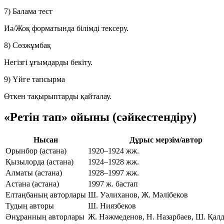
7) Балама тест
Иә/Жоқ форматында білімді тексеру.
8) Сөзжұмбақ
Негізгі ұғымдарды бекіту.
9) Үйге тапсырма
Өткен тақырыптарды қайталау.
«Ретін тап» ойыны (сәйкестендіру)
Нысан
Дұрыс мерзім/автор
Орынбор (астана)
1920–1924 жж.
Қызылорда (астана)
1924–1928 жж.
Алматы (астана)
1928–1997 жж.
Астана (астана)
1997 ж. бастап
Елтаңбаның авторлары
Ш. Уәлиханов, Ж. Мәлібеков
Тудың авторы
Ш. Ниязбеков
Әнұранның авторлары
Ж. Нәжмеденов, Н. Назарбаев, Ш. Қал