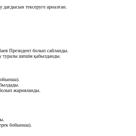
у дағдысын тексеруге арналған.
баев Президент болып сайланды.
 туралы шешім қабылданды.
бойынша).
былдады.
болып жарияланды.
ы.
ерек бойынша).