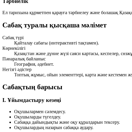
Тәрбиелік
Ел тарихына құрметпен қарауға тәрбиелеу және болашақ Қазақс
Сабақ туралы қысқаша мәлімет
Сабақ түрі
Қайталау сабағы (интерактивті тақтамен).
Көрнекілігі
Қазақстан және дүние жүзі саяси картасы, кеспелер, сөзж
Пәнаралық байланыс
География, әдебиет.
Негізгі әдістер
Топтық жұмыс, ойын элементтері, карта және кестемен жұ
Сабақтың барысы
I. Ұйымдастыру кезеңі
Оқушылармен сәлемдесу.
Оқушыларды түгелдеу.
Сабаққа дайындықты және оқу құралдарын тексеру.
Оқушылардың назарын сабаққа аудару.