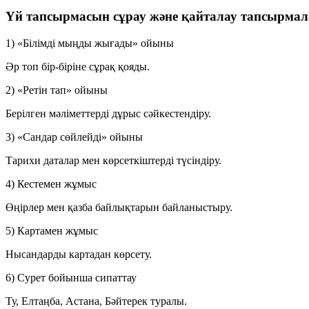
Үй тапсырмасын сұрау және қайталау тапсырма
1) «Білімді мыңды жығады» ойыны
Әр топ бір-біріне сұрақ қояды.
2) «Ретін тап» ойыны
Берілген мәліметтерді дұрыс сәйкестендіру.
3) «Сандар сөйлейді» ойыны
Тарихи даталар мен көрсеткіштерді түсіндіру.
4) Кестемен жұмыс
Өңірлер мен қазба байлықтарын байланыстыру.
5) Картамен жұмыс
Нысандарды картадан көрсету.
6) Сурет бойынша сипаттау
Ту, Елтаңба, Астана, Бәйтерек туралы.