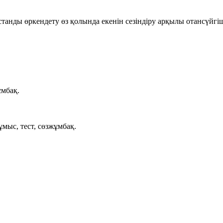
танды өркендету өз қолында екенін сезіндіру арқылы отансүйгі
ұмбақ.
мыс, тест, сөзжұмбақ.