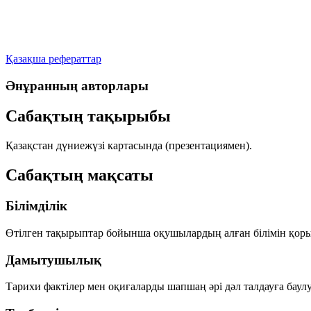
Қазақша рефераттар
Әнұранның авторлары
Сабақтың тақырыбы
Қазақстан дүниежүзі картасында (презентациямен).
Сабақтың мақсаты
Білімділік
Өтілген тақырыптар бойынша оқушылардың алған білімін қорыт
Дамытушылық
Тарихи фактілер мен оқиғаларды шапшаң әрі дәл талдауға баул