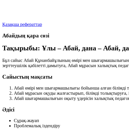
Қазақша рефераттар
Абайдың қара сөзі
Тақырыбы: Ұлы – Абай, дана – Абай, да
Бұл сайыс Абай Құнанбайұлының өмірі мен шығармашылығын тер
зерттеушілік қабілетті дамытуға, Абай мұрасын халықтық педаг
Сайыстың мақсаты
Абай өмірі мен шығармашылығы бойынша алған білімді те
Абай мұрасын оқуды жалғастырып, білімді толықтыруға, із
Абай шығармашылығын оқыту үдерісін халықтық педагоги
Әдісі
Сұрақ-жауап
Проблемалық іздендіру