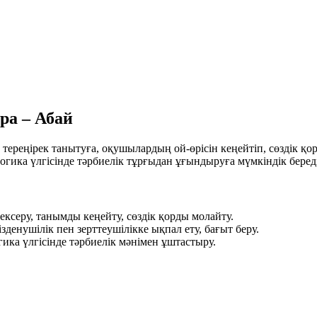
ра – Абай
еңірек танытуға, оқушылардың ой-өрісін кеңейтіп, сөздік қор
огика үлгісінде тәрбиелік тұрғыдан ұғындыруға мүмкіндік береді
ксеру, танымды кеңейту, сөздік қорды молайту.
денушілік пен зерттеушілікке ықпал ету, бағыт беру.
ка үлгісінде тәрбиелік мәнімен ұштастыру.