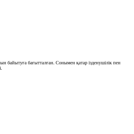
ын байытуға бағытталған. Сонымен қатар ізденушілік пен
.