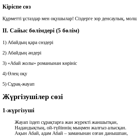
Кіріспе сөз
Құрметті ұстаздар мен оқушылар! Сіздерге зор денсаулық, молш
II. Сайыс бөлімдері (5 бөлім)
1) Абайдың қара сөздері
2) Абайдың әндері
3) «Абай жолы» романынан көрініс
4) Өлең оқу
5) Сұрақ-жауап
Жүргізушілер сөзі
1-жүргізуші
Жауап іздеп сұрақтарға жан жүректі жаншытқан,
Надандықтың, ой-түйіннің мыңмен жалғыз алысқан.
Ақын Абай, адам Абай – заманынан озған данышпан,