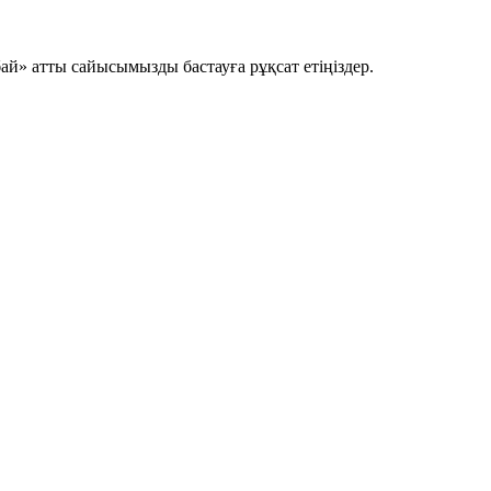
ай» атты сайысымызды бастауға рұқсат етіңіздер.