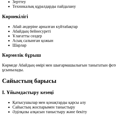
Зерттеу
Техникалық құралдарды пайдалану
Көрнекілігі
Абай әндеріне арналған күйтабақтар
Абайдың бейнесуреті
Ұлағатты сөздер
Асық салынған қожын
Шарлар
Көрмелік бұрыш
Көрмеде Абайдың өмірі мен шығармашылығын танытатын фотосур
ұсынылады.
Сайыстың барысы
I. Ұйымдастыру кезеңі
Қатысушылар мен қонақтарды қарсы алу
Сайыстың жоспарымен таныстыру
Әділқазы алқасын таныстыру және бекіту