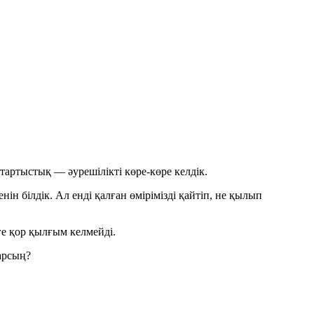
 тартыстық — әурешілікті көре-көре келдік.
н білдік. Ал енді қалған өмірімізді қайтіп, не қылып
ге қор қылғым келмейді.
рарсың?