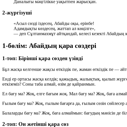
Даналығы мәңгілікке уақытпен жарысқан.
2-жүргізуші
«Асыл сөзді іздесең, Абайды оқы, ерінбе!
Адамдықты көздесең, жаттап ал көңілге»,
— деп Сұлтанмахмұт айтқандай, келесі кезекті Абайдың қа
1-бөлім: Абайдың қара сөздері
1-топ: Бірінші қара сөзден үзінді
Бұл жасқа келгенше жақсы өткіздік пе, жаман өткіздік пе — әйте
Енді ер ортасы жасқа келдік; қажыдық, жалықтық, қылып жүрген
өткіземіз? Соны таба алмай, өзім де қайранмын.
Ел бағу ма? Жоқ, елге бағым жоқ. Мал бағу ма? Жоқ, баға алм
Ғылым бағу ма? Жоқ, ғылым бағарға да, ғылым сөзін сөйлесер ад
Балаларды бағу ма? Жоқ, баға алмаймын: бағудың мәнісін де бі
2-топ: Он жетінші қара сөз