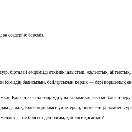
ра сөздеріне береміз.
уір, бірталай өмірімізді өткіздік: алыстық, жұлыстық, айтыстық,
 ісіміздің баянсызын, байлаусызын көрдік — бәрі қоршылық екені
аймын. Қалған аз ғана өмірімді ұры-залымның азығын бағып беру
ам да жоқ. Білгеніңді кімге үйретерсің, білмегеніңді кімнен сұ
лмеймін — не болсын деп бағам, қай елге қосайын?