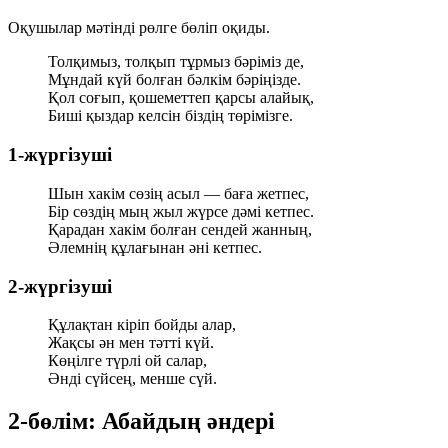
Оқушылар мәтінді рөлге бөліп оқиды.
Толқимыз, толқып тұрмыз бәріміз де,
Мұндай күй болған бәлкім бәріңізде.
Қол соғып, қошеметтеп қарсы алайық,
Биші қыздар келсін біздің төрімізге.
1-жүргізуші
Шын хакім сөзің асыл — баға жетпес,
Бір сөздің мың жыл жүрсе дәмі кетпес.
Қарадан хакім болған сендей жанның,
Әлемнің құлағынан әні кетпес.
2-жүргізуші
Құлақтан кіріп бойды алар,
Жақсы ән мен тәтті күй.
Көңілге түрлі ой салар,
Әнді сүйсең, менше сүй.
2-бөлім: Абайдың әндері