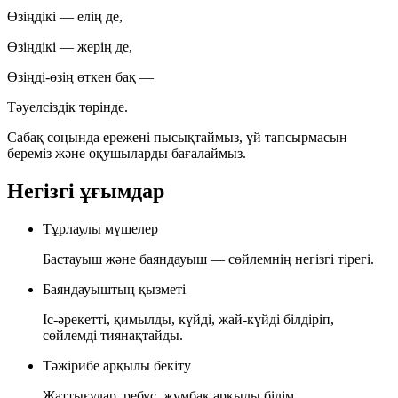
Өзіңдікі — елің де,
Өзіңдікі — жерің де,
Өзіңді-өзің өткен бақ —
Тәуелсіздік төрінде.
Сабақ соңында ережені пысықтаймыз, үй тапсырмасын
береміз және оқушыларды бағалаймыз.
Негізгі ұғымдар
Тұрлаулы мүшелер
Бастауыш және баяндауыш — сөйлемнің негізгі тірегі.
Баяндауыштың қызметі
Іс-әрекетті, қимылды, күйді, жай-күйді білдіріп,
сөйлемді тиянақтайды.
Тәжірибе арқылы бекіту
Жаттығулар, ребус, жұмбақ арқылы білім