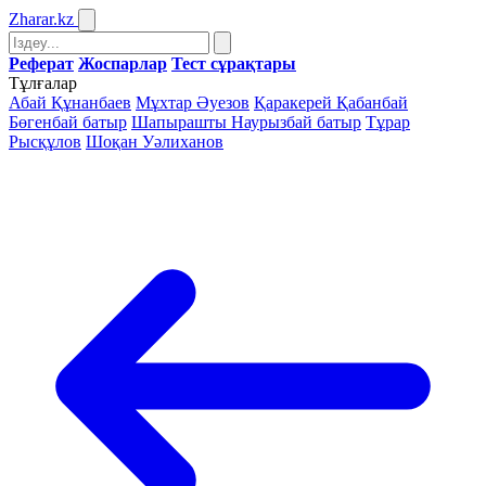
Zharar
.kz
Реферат
Жоспарлар
Тест сұрақтары
Тұлғалар
Абай Құнанбаев
Мұхтар Әуезов
Қаракерей Қабанбай
Бөгенбай батыр
Шапырашты Наурызбай батыр
Тұрар
Рысқұлов
Шоқан Уәлиханов