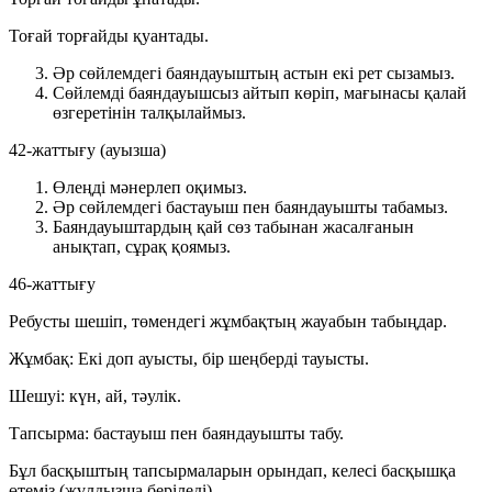
Тоғай торғайды қуантады.
Әр сөйлемдегі баяндауыштың астын екі рет сызамыз.
Сөйлемді баяндауышсыз айтып көріп, мағынасы қалай
өзгеретінін талқылаймыз.
42-жаттығу (ауызша)
Өлеңді мәнерлеп оқимыз.
Әр сөйлемдегі бастауыш пен баяндауышты табамыз.
Баяндауыштардың қай сөз табынан жасалғанын
анықтап, сұрақ қоямыз.
46-жаттығу
Ребусты шешіп, төмендегі жұмбақтың жауабын табыңдар.
Жұмбақ:
Екі доп ауысты, бір шеңберді тауысты.
Шешуі:
күн, ай, тәулік.
Тапсырма:
бастауыш пен баяндауышты табу.
Бұл басқыштың тапсырмаларын орындап, келесі басқышқа
өтеміз (жұлдызша беріледі).