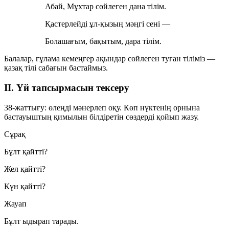
Абай, Мұхтар сөйлеген дана тілім.
Қастерлейді ұл-қызың мәңгі сені —
Болашағым, бақытым, дара тілім.
Балалар, ғұлама кемеңгер ақындар сөйлеген туған тіліміз —
қазақ тілі сабағын бастаймыз.
II. Үй тапсырмасын тексеру
38-жаттығу:
өлеңді мәнерлеп оқу. Көп нүктенің орнына
бастауыштың қимылын білдіретін сөздерді қойып жазу.
Сұрақ
Бұлт қайтті?
Жел қайтті?
Күн қайтті?
Жауап
Бұлт ыдырап тарады.