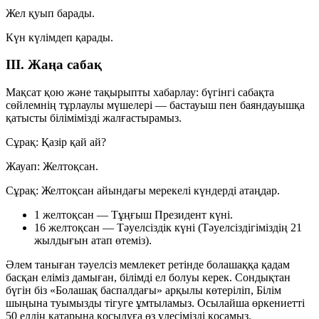
Жел қуып барады.
Күн күлімдеп қарады.
III. Жаңа сабақ
Мақсат қою және тақырыпты хабарлау:
бүгінгі сабақта
сөйлемнің тұрлаулы мүшелері — бастауыш пен баяндауышқа
қатысты білімімізді жалғастырамыз.
Сұрақ:
Қазір қай ай?
Жауап:
Желтоқсан.
Сұрақ:
Желтоқсан айындағы мерекелі күндерді атаңдар.
1 желтоқсан — Тұңғыш Президент күні.
16 желтоқсан — Тәуелсіздік күні (Тәуелсіздігіміздің 21
жылдығын атап өтеміз).
Әлем таныған тәуелсіз мемлекет ретінде болашаққа қадам
басқан еліміз дамыған, білімді ел болуы керек. Сондықтан
бүгін біз
«Болашақ баспалдағы»
арқылы көтеріліп,
Білім
шыңына
туымызды тігуге ұмтыламыз. Осылайша өркениетті
50 елдің қатарына қосылуға өз үлесімізді қосамыз.