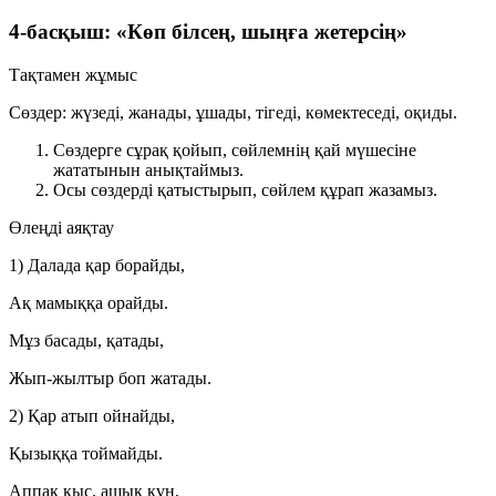
4-басқыш: «Көп білсең, шыңға жетерсің»
Тақтамен жұмыс
Сөздер:
жүзеді, жанады, ұшады, тігеді, көмектеседі, оқиды
.
Сөздерге сұрақ қойып, сөйлемнің қай мүшесіне
жататынын анықтаймыз.
Осы сөздерді қатыстырып, сөйлем құрап жазамыз.
Өлеңді аяқтау
1) Далада қар борайды,
Ақ мамыққа орайды.
Мұз басады, қатады,
Жып-жылтыр боп жатады.
2) Қар атып ойнайды,
Қызыққа тоймайды.
Аппақ қыс, ашық күн,