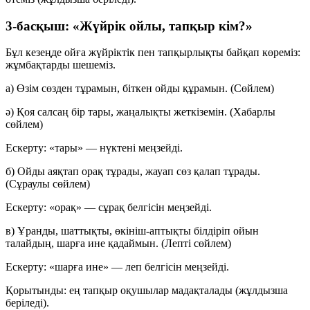
3-басқыш: «Жүйрік ойлы, тапқыр кім?»
Бұл кезеңде ойға жүйріктік пен тапқырлықты байқап көреміз:
жұмбақтарды шешеміз.
а) Өзім сөзден тұрамын, біткен ойды құрамын.
(Сөйлем)
ә) Қоя салсаң бір тары, жаңалықты жеткіземін.
(Хабарлы
сөйлем)
Ескерту: «тары» — нүктені меңзейді.
б) Ойды аяқтап орақ тұрады, жауап сөз қалап тұрады.
(Сұраулы сөйлем)
Ескерту: «орақ» — сұрақ белгісін меңзейді.
в) Ұранды, шаттықты, өкініш-аптықты білдіріп ойын
талайдың, шарға ине қадаймын.
(Лепті сөйлем)
Ескерту: «шарға ине» — леп белгісін меңзейді.
Қорытынды: ең тапқыр оқушылар мадақталады (жұлдызша
беріледі).