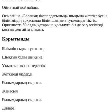
Ойнатпай қоймайды.
Осылайша «Болашақ баспалдағының» шыңына жеттік: бүгін
біліміміздің арқасында Білім шыңына туымызды тіктік.
Өркениетті 50 елдің қатарына қосылуға біз де өз үлесімізді
қостық деп айта аламыз.
Қорытынды
Білімнің сырын ұғынып,
Шықтық білім шыңына.
Ұқыптылық пен зеректік
Жеткізеді біздерді
Ғылымдардың сырына.
Жанасыл
Ғылымдардың сырына.
Дилара