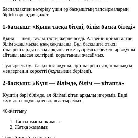
Баспалдақпен көтерілу үшін әр басқыштың тапсырмаларын
бірігіп орындау қажет.
1-басқыш: «Қына тасқа бітеді, білім басқа бітеді»
Қына — шөп, таулы-тасты жерде өседі. Ал зейін қойып алған
білім жадымызда ұзақ сақталады. Бұл басқышта өткен
тақырыптарды сызба арқылы еске түсіреміз: ережені әр оқушы
айтады, мысал келтіреді, қорытынды жасаймыз.
Тұжырым:
бұл басқышта оқушылар тақырыпты қаншалықты
меңгергенін көрсетті (жұлдызша беріледі).
2-басқыш: «Күш — білімде, білім — кітапта»
Күштің бәрі білімде, ал білімді кітап арқылы игереміз. Енді
жұмысты оқулықпен жалғастырамыз.
40-жаттығу
Тапсырманы оқимыз.
Жатқа жазамыз:
Торғай тоғайды ұнатады.