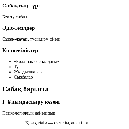
Сабақтың түрі
Бекіту сабағы.
Әдіс-тәсілдер
Сұрақ-жауап, түсіндіру, ойын.
Көрнекіліктер
«Болашақ баспалдағы»
Ту
Жұлдызшалар
Сызбалар
Сабақ барысы
I. Ұйымдастыру кезеңі
Психологиялық дайындық:
Қазақ тілім — өз тілім, ана тілім,