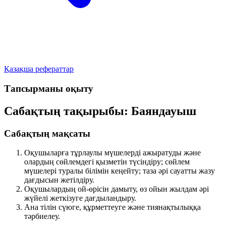
Қазақша рефераттар
Тапсырманы оқыту
Сабақтың тақырыбы: Баяндауыш
Сабақтың мақсаты
Оқушыларға тұрлаулы мүшелерді ажыратуды және
олардың сөйлемдегі қызметін түсіндіру; сөйлем
мүшелері туралы білімін кеңейту; таза әрі сауатты жазу
дағдысын жетілдіру.
Оқушылардың ой-өрісін дамыту, өз ойын жылдам әрі
жүйелі жеткізуге дағдыландыру.
Ана тілін сүюге, құрметтеуге және тиянақтылыққа
тәрбиелеу.