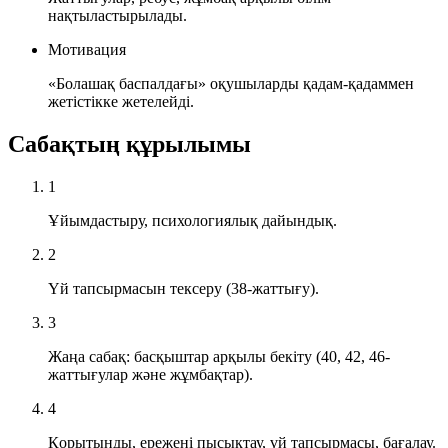
нақтыластырылады.
Мотивация
«Болашақ баспалдағы» оқушыларды қадам-қадаммен
жетістікке жетелейді.
Сабақтың құрылымы
1
Ұйымдастыру, психологиялық дайындық.
2
Үй тапсырмасын тексеру (38-жаттығу).
3
Жаңа сабақ: басқыштар арқылы бекіту (40, 42, 46-
жаттығулар және жұмбақтар).
4
Қорытынды, ережені пысықтау, үй тапсырмасы, бағалау.