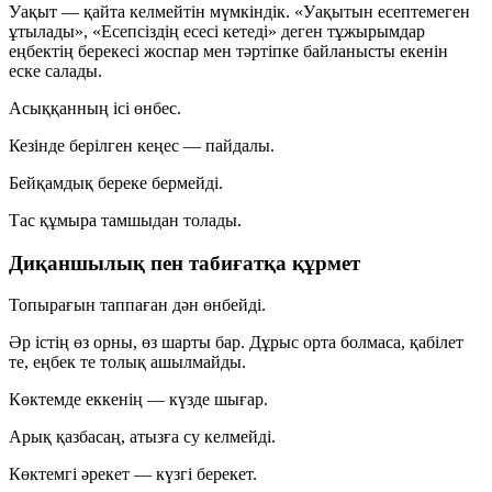
Уақыт — қайта келмейтін мүмкіндік. «Уақытын есептемеген
ұтылады», «Есепсіздің есесі кетеді» деген тұжырымдар
еңбектің берекесі
жоспар мен тәртіпке
байланысты екенін
еске салады.
Асыққанның ісі өнбес.
Кезінде берілген кеңес — пайдалы.
Бейқамдық береке бермейді.
Тас құмыра тамшыдан толады.
Диқаншылық пен табиғатқа құрмет
Топырағын таппаған дән өнбейді.
Әр істің өз орны, өз шарты бар. Дұрыс орта болмаса, қабілет
те, еңбек те толық ашылмайды.
Көктемде еккенің — күзде шығар.
Арық қазбасаң, атызға су келмейді.
Көктемгі әрекет — күзгі берекет.