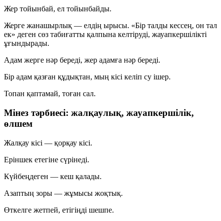
Жер тойынбай, ел тойынбайды.
Жерге жанашырлық — елдің ырысы. «Бір талды кессең, он тал
ек» деген сөз табиғатты қалпына келтіруді, жауапкершілікті
ұғындырады.
Адам жерге нәр береді, жер адамға нәр береді.
Бір адам қазған құдықтан, мың кісі келіп су ішер.
Топан қаптамай, тоған сал.
Мінез тәрбиесі: жалқаулық, жауапкершілік,
өлшем
Жалқау кісі
— қорқау кісі.
Еріншек етегіне сүрінеді.
Күйбеңдеген — кеш қалады.
Азаптың зоры — жұмысы жоқтық.
Өткелге жетпей, етігіңді шешпе.