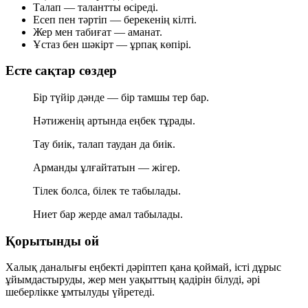
Талап
— талантты өсіреді.
Есеп
пен тәртіп — берекенің кілті.
Жер
мен табиғат — аманат.
Ұстаз
бен шәкірт — ұрпақ көпірі.
Есте сақтар сөздер
Бір түйір дәнде — бір тамшы тер бар.
Нәтиженің артында еңбек тұрады.
Тау биік, талап таудан да биік.
Арманды ұлғайтатын — жігер.
Тілек болса, білек те табылады.
Ниет бар жерде амал табылады.
Қорытынды ой
Халық даналығы еңбекті дәріптеп қана қоймай, істі
дұрыс
ұйымдастыруды
,
жер мен уақыттың
қадірін білуді, әрі
шеберлікке
ұмтылуды үйретеді.