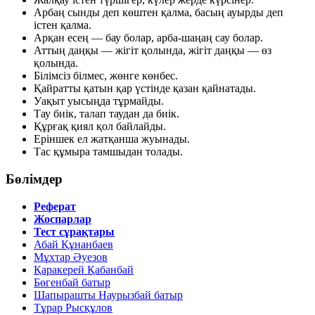
Арбаң сынды деп көштен қалма, басың ауырды деп
істен қалма.
Арқан есең — бау болар, арба-шаңаң сау болар.
Аттың даңқы — жігіт қолында, жігіт даңқы — өз
қолында.
Білімсіз білмес, жөнге көнбес.
Қайратты қатын қар үстінде қазан қайнатады.
Уақыт уысыңда тұрмайды.
Тау биік, талап таудан да биік.
Құрғақ қиял қол байлайды.
Еріншек ел жатқанша жуынады.
Тас құмыра тамшыдан толады.
Бөлімдер
Реферат
Жоспарлар
Тест сұрақтары
Абай Құнанбаев
Мұхтар Әуезов
Қаракерей Қабанбай
Бөгенбай батыр
Шапырашты Наурызбай батыр
Тұрар Рысқұлов