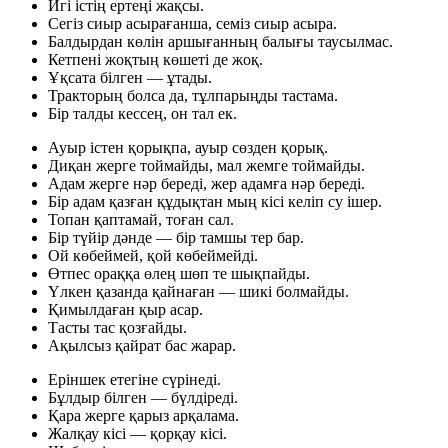
Игі істің ертеңі жақсы.
Сегіз сиыр асырағанша, семіз сиыр асыра.
Балдырдан көлін аршығанның балығы таусылмас.
Кетпені жоқтың көшеті де жоқ.
Ұқсата білген — ұтады.
Тракторың болса да, тұлпарыңды тастама.
Бір талды кессең, он тал ек.
Ауыр істен қорықпа, ауыр сөзден қорық.
Диқан жерге тоймайды, мал жемге тоймайды.
Адам жерге нәр береді, жер адамға нәр береді.
Бір адам қазған құдықтан мың кісі келіп су ішер.
Топан қаптамай, тоған сал.
Бір түйір дәнде — бір тамшы тер бар.
Ой көбеймей, қой көбеймейді.
Өтпес ораққа өлең шөп те шықпайды.
Үлкен қазанда қайнаған — шикі болмайды.
Қимылдаған қыр асар.
Тасты тас қозғайды.
Ақылсыз қайрат бас жарар.
Еріншек етегіне сүрінеді.
Бұлдыр білген — бүлдіреді.
Қара жерге қарыз арқалама.
Жалқау кісі — қорқау кісі.