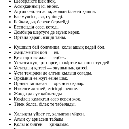
Шеберлікте шек жоқ.
Асыққанның ісі өнбес.
Аңғал сөйлеп аспа, жолын білмей қашпа.
Бас мүлгісе, аяқ сүрінеді.
Бейқамдық береке бермейді.
Есепсіздің есесі кетеді.
Домбыра шертуге де зауық керек.
Ортаңа қарап, өзіңді таны.
Қушиып бай болғанша, қолы ашық кедей бол.
Жеңілмейтін қол — ел.
Қия тартпас жол — еңбек.
Ұстазға күңгірт нәрсе, шәкіртке қараңғы түндей.
Ұстаздың қатесі — оқушының қатесі.
Ұста темірден де алтын қылыш соғады.
Әркімнің өз жүгі өзіне шақ.
Орнын таппаған — орынсыз қалар.
Өткелге жетпей, етігіңді шешпе.
Жаңқа да сүт қайнатады.
Көңілсіз құлақтан асар керең жоқ.
Тілек болса, білек те табылады.
Халықты үйрет те, халықтан үйрен.
Ағын су арнасын табады.
Қолы іс білген — қиналмас.