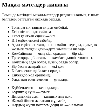
Мақал-мәтелдер жинағы
Төменде мәтіндегі мақал-мәтелдер редакцияланып, тыныс
белгілері реттелген нұсқада берілді.
Топырағын таппаған дән өнбейді.
Егін піспей, қап сайлама.
Есесі қайтқан еңбек — игі.
Игі еңбек еңсені езбейді.
Адал еңбекпен тапқан нан майша жұғады, арамдық
жолмен тапқан қазы-қарта жыланша шағады.
Комбайншы — мың кісі, орақшы — бір кісі.
Трактордың болғаны — қамбаға дәннің толғаны.
Колхозың алда болса, аузың балда болар.
Бір басты асырайтын — екі қол.
Бабасы еккенді баласы орады.
Еңбекқор қол ерінбейді.
Уақытын есептемеген — ұтылады.
Күйбеңдеген — кеш қалады.
Күріштің күні — сумен.
Диірменнің сәні — қапшықтың дәні.
Жамай білген жалаңаш жүрмейді.
Нардың жүгін көтерем дедің бе — налыма!