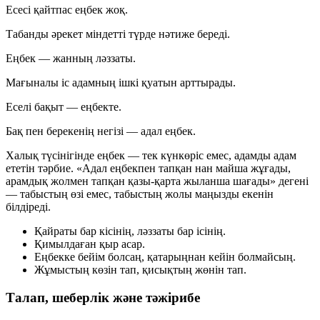
Есесі қайтпас еңбек жоқ.
Табанды әрекет міндетті түрде нәтиже береді.
Еңбек — жанның ләззаты.
Мағыналы іс адамның ішкі қуатын арттырады.
Еселі бақыт — еңбекте.
Бақ пен берекенің негізі — адал еңбек.
Халық түсінігінде еңбек — тек күнкөріс емес,
адамды адам
ететін
тәрбие. «Адал еңбекпен тапқан нан майша жұғады,
арамдық жолмен тапқан қазы-қарта жыланша шағады» дегені
— табыстың өзі емес, табыстың
жолы
маңызды екенін
білдіреді.
Қайраты бар кісінің, ләззаты бар ісінің.
Қимылдаған қыр асар.
Еңбекке бейім болсаң, қатарыңнан кейін болмайсың.
Жұмыстың көзін тап, қисықтың жөнін тап.
Талап, шеберлік және тәжірибе