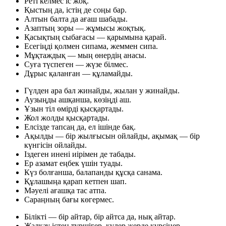
Реті келмес іс жоқ.
Қыстың да, істің де соңы бар.
Алтын балта да ағаш шабады.
Азаптың зоры — жұмысы жоқтық.
Қасықтың сыбағасы — қарымына қарай.
Есегіңді қолмен сипама, жеммен сипа.
Мұқтаждық — мың өнердің анасы.
Суға түспеген — жүзе білмес.
Дұрыс қаланған — құламайды.
Гүлден ара бал жинайды, жылан у жинайды.
Аузыңды ашқанша, көзіңді аш.
Ұзын тіл өмірді қысқартады.
Жол жолды қысқартады.
Елсізде тапсаң да, ел ішінде бақ.
Ақылды — бір жылғысын ойлайды, ақымақ — бір
күнгісін ойлайды.
Іздеген инені иірімен де табады.
Ер азамат еңбек үшін туады.
Күз болғанша, балапанды құсқа санама.
Құлашыңа қарап кетпен шап.
Мәуелі ағашқа тас атпа.
Сараңның бағы көгермес.
Білікті — бір айтар, бір айтса да, нық айтар.
Жалқау істен түршігер, күлер жерде күрсінер.