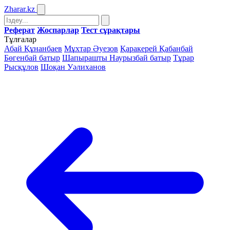
Zharar
.kz
Реферат
Жоспарлар
Тест сұрақтары
Тұлғалар
Абай Құнанбаев
Мұхтар Әуезов
Қаракерей Қабанбай
Бөгенбай батыр
Шапырашты Наурызбай батыр
Тұрар
Рысқұлов
Шоқан Уәлиханов