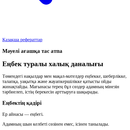
Қазақша рефераттар
Мәуелі ағашқа тас атпа
Еңбек туралы халық даналығы
Төмендегі нақылдар мен мақал-мәтелдер еңбекке, шеберлікке,
талапқа, уақытқа және жауапкершілікке қатысты ойды
жинақтайды. Мағынасы терең бұл сөздер адамның мінезін
тәрбиелеп, істің берекесін арттыруға шақырады.
Еңбектің қадірі
Ер айнасы — еңбегі.
Адамның шын келбеті сөзінен емес, ісінен танылады.