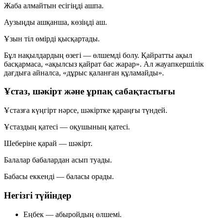
Жаба алмайтын есігіңді ашпа.
Аузыңды ашқанша, көзіңді аш.
Ұзын тіл өмірді қысқартады.
Бұл нақылдардың өзегі — өлшемді болу. Қайратты ақыл
басқармаса, «ақылсыз қайрат бас жарар». Ал жауапкершілік
дағдыға айналса, «дұрыс қаланған құламайды».
Ұстаз, шәкірт және ұрпақ сабақтастығы
Ұстазға күңгірт нәрсе, шәкіртке қараңғы түндей.
Ұстаздың қатесі — оқушының қатесі.
Шеберіне қарай — шәкірт.
Балалар бабалардан асып туады.
Бабасы еккенді — баласы орады.
Негізгі түйіндер
Еңбек
— абыройдың өлшемі.