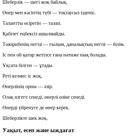
Шеберлік — шегі жоқ байлық.
Өнер мен кәсіптің түбі — тоқтаусыз ізденіс.
Талантты өсіретін — талап.
Қабілет еңбексіз ашылмайды.
Тәжірибенің негізі — ғылым, даналықтың негізі — білім.
Іс пен ой қатар жетілсе ғана нәтиже нық болады.
Ұқсата білген — ұтады.
Реті келмес іс жоқ.
Өнерлінің орны — әзір.
Олақ өзгеге сенеді, өнерлі өзіне сенеді.
Өнерді үйренуге де өнер керек.
Шеберлікте шек жоқ.
Уақыт, есеп және ыждағат