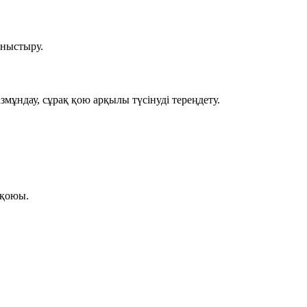
ныстыру.
змұндау, сұрақ қою арқылы түсінуді тереңдету.
 қоюы.