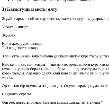
3) Қызығушылықты ояту
Жұмбақ арқылы ой қозғау және қысқа мәтін құрастыру арқылы 
Уақыт: 3 минут
Жұмбақ
Қолы жоқ, сурет салады,
Тісі жоқ, тістеп алады.
3 минутта «Қыс» тақырыбына қысқаша әңгіме құрастыру үлгісі
Қыс келіп, қар мол жауды — нағыз қыс орнады. Күн күрт қысқ
күшейіп, үскірік боран жиілейді. Орман ішінде құстарды сире
қорек табады. Адамдар да суықтан қорғанып, жылы киініп, үйл
мезгіл.
Әр топтан бір оқушы мәтінді оқиды. Оқушылардың жұмысы т
Нақтылау сұрағы
Әңгіме, повесть, роман жазатын адамдарды қалай атаймыз?