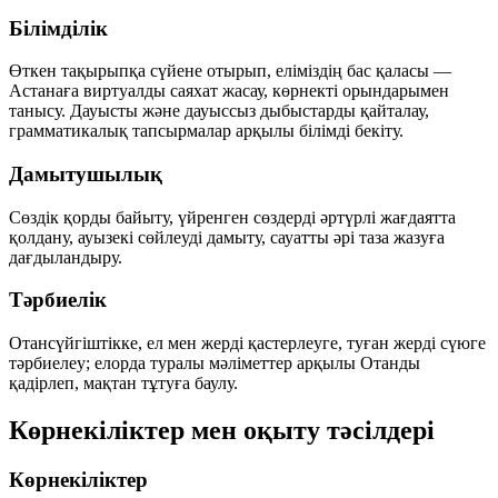
Білімділік
Өткен тақырыпқа сүйене отырып, еліміздің бас қаласы —
Астанаға виртуалды саяхат жасау, көрнекті орындарымен
танысу. Дауысты және дауыссыз дыбыстарды қайталау,
грамматикалық тапсырмалар арқылы білімді бекіту.
Дамытушылық
Сөздік қорды байыту, үйренген сөздерді әртүрлі жағдаятта
қолдану, ауызекі сөйлеуді дамыту, сауатты әрі таза жазуға
дағдыландыру.
Тәрбиелік
Отансүйгіштікке, ел мен жерді қастерлеуге, туған жерді сүюге
тәрбиелеу; елорда туралы мәліметтер арқылы Отанды
қадірлеп, мақтан тұтуға баулу.
Көрнекіліктер мен оқыту тәсілдері
Көрнекіліктер