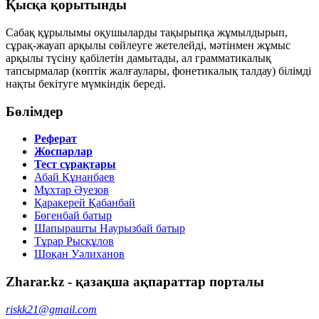
Қысқа қорытынды
Сабақ құрылымы оқушыларды тақырыпқа жұмылдырып,
сұрақ-жауап арқылы сөйлеуге жетелейді, мәтінмен жұмыс
арқылы түсіну қабілетін дамытады, ал грамматикалық
тапсырмалар (көптік жалғаулары, фонетикалық талдау) білімді
нақты бекітуге мүмкіндік береді.
Бөлімдер
Реферат
Жоспарлар
Тест сұрақтары
Абай Құнанбаев
Мұхтар Әуезов
Қаракерей Қабанбай
Бөгенбай батыр
Шапырашты Наурызбай батыр
Тұрар Рысқұлов
Шоқан Уәлиханов
Zharar.kz - қазақша ақпараттар порталы
riskk21@gmail.com