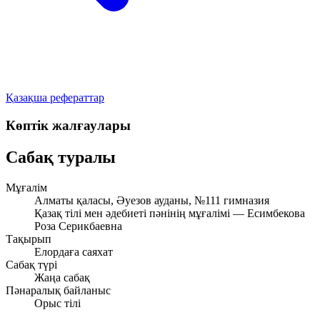
Қазақша рефераттар
Көптік жалғаулары
Сабақ туралы
Мұғалім
Алматы қаласы, Әуезов ауданы, №111 гимназия
Қазақ тілі мен әдебиеті пәнінің мұғалімі — Есимбекова
Роза Серикбаевна
Тақырып
Елордаға саяхат
Сабақ түрі
Жаңа сабақ
Пәнаралық байланыс
Орыс тілі