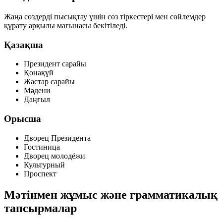
Жаңа сөздерді пысықтау үшін сөз тіркестері мен сөйлемдер
құрату арқылы мағынасы бекітіледі.
Қазақша
Президент сарайы
Қонақүй
Жастар сарайы
Мәдени
Даңғыл
Орысша
Дворец Президента
Гостиница
Дворец молодёжи
Культурный
Проспект
Мәтінмен жұмыс және грамматикалық
тапсырмалар