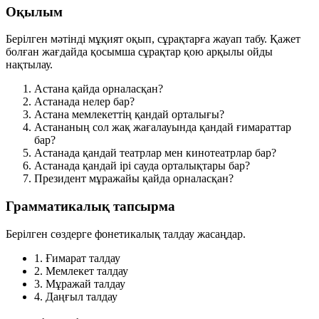
Оқылым
Берілген мәтінді мұқият оқып, сұрақтарға жауап табу. Қажет
болған жағдайда қосымша сұрақтар қою арқылы ойды
нақтылау.
Астана қайда орналасқан?
Астанада нелер бар?
Астана мемлекеттің қандай орталығы?
Астананың сол жақ жағалауында қандай ғимараттар
бар?
Астанада қандай театрлар мен кинотеатрлар бар?
Астанада қандай ірі сауда орталықтары бар?
Президент мұражайы қайда орналасқан?
Грамматикалық тапсырма
Берілген сөздерге фонетикалық талдау жасаңдар.
1. Ғимарат
талдау
2. Мемлекет
талдау
3. Мұражай
талдау
4. Даңғыл
талдау