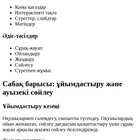
Қима қағаздар
Интерактивті тақта
Суреттер, слайдтар
Мәтіндер
Әдіс-тәсілдер
Сұрақ-жауап
Ойландыру
Жаздыру
Сөйлесу
Суретпен жұмыс
Сабақ барысы: ұйымдастыру және
ауызекі сөйлеу
Ұйымдастыру кезеңі
Оқушылармен сәлемдесу, сыныпты түгендеу. Оқушылардың
ойын жинақтап, сөйлеу дағдысын қалыптастыру үшін сұрақ-
жауап арқылы ауызекі сөйлеу белсендіріледі.