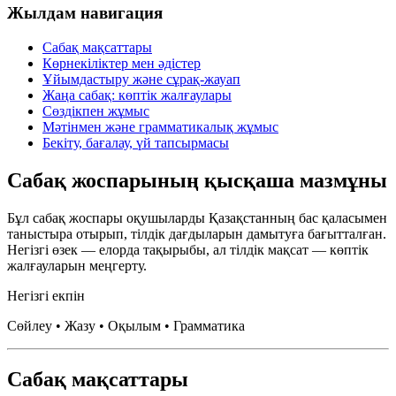
Жылдам навигация
Сабақ мақсаттары
Көрнекіліктер мен әдістер
Ұйымдастыру және сұрақ-жауап
Жаңа сабақ: көптік жалғаулары
Сөздікпен жұмыс
Мәтінмен және грамматикалық жұмыс
Бекіту, бағалау, үй тапсырмасы
Сабақ жоспарының қысқаша мазмұны
Бұл сабақ жоспары оқушыларды Қазақстанның бас қаласымен
таныстыра отырып, тілдік дағдыларын дамытуға бағытталған.
Негізгі өзек —
елорда тақырыбы
, ал тілдік мақсат —
көптік
жалғауларын
меңгерту.
Негізгі екпін
Сөйлеу • Жазу • Оқылым • Грамматика
Сабақ мақсаттары