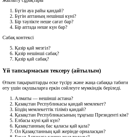
Жылыту сұрақтары
Бүгін ауа райы қандай?
Бүгін аптаның нешінші күні?
Бір тәулікте неше сағат бар?
Бір аптада неше күн бар?
Сабақ контексі
Қазір қай мезгіл?
Қазір нешінші сабақ?
Қазір қай сабақ?
Үй тапсырмасын тексеру (айтылым)
Өткен тақырыптарды еске түсіру және жаңа сабаққа табиғи
өту үшін оқушыларға еркін сөйлеуге мүмкіндік беріледі.
Алматы — нешінші астана?
Қазақстан Республикасы қандай мемлекет?
Біздің мемлекеттік тіліміз қандай?
Қазақстан Республикасының тұңғыш Президенті кім?
Елбасы күні қай күн?
Қазақстанның бас қаласы қай қала?
Ол Қазақстанның қай жерінде орналасқан?
Биыл Астанаға қанша жыл толады?