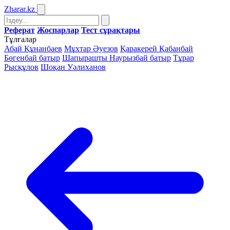
Zharar
.kz
Реферат
Жоспарлар
Тест сұрақтары
Тұлғалар
Абай Құнанбаев
Мұхтар Әуезов
Қаракерей Қабанбай
Бөгенбай батыр
Шапырашты Наурызбай батыр
Тұрар
Рысқұлов
Шоқан Уәлиханов