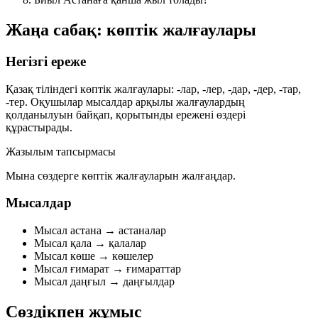
Жаңа сабақ: көптік жалғаулары
Негізгі ереже
Қазақ тіліндегі көптік жалғаулары:
-лар, -лер, -дар, -дер, -тар,
-тер
. Оқушылар мысалдар арқылы жалғаулардың
қолданылуын байқап, қорытынды ережені өздері
құрастырады.
Жазылым тапсырмасы
Мына сөздерге көптік жалғауларын жалғаңдар.
Мысалдар
Мысал
астана
→
астаналар
Мысал
қала
→
қалалар
Мысал
көше
→
көшелер
Мысал
ғимарат
→
ғимараттар
Мысал
даңғыл
→
даңғылдар
Сөздікпен жұмыс