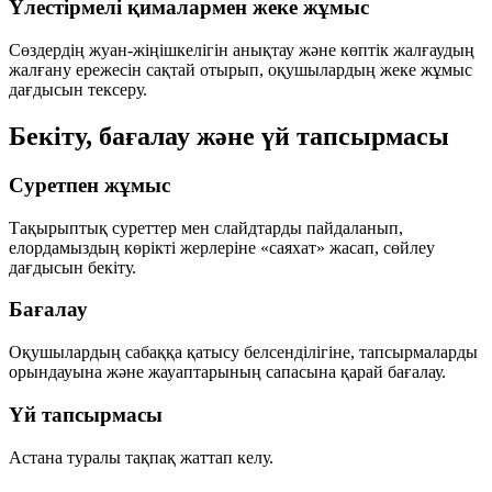
Үлестірмелі қималармен жеке жұмыс
Сөздердің жуан-жіңішкелігін анықтау және көптік жалғаудың
жалғану ережесін сақтай отырып, оқушылардың жеке жұмыс
дағдысын тексеру.
Бекіту, бағалау және үй тапсырмасы
Суретпен жұмыс
Тақырыптық суреттер мен слайдтарды пайдаланып,
елордамыздың көрікті жерлеріне «саяхат» жасап, сөйлеу
дағдысын бекіту.
Бағалау
Оқушылардың сабаққа қатысу белсенділігіне, тапсырмаларды
орындауына және жауаптарының сапасына қарай бағалау.
Үй тапсырмасы
Астана туралы тақпақ жаттап келу.