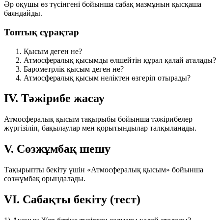
Әр оқушы өз түсінгені бойынша сабақ мазмұнын қысқаша
баяндайды.
Топтық сұрақтар
Қысым деген не?
Атмосфералық қысымды өлшейтін құрал қалай аталады?
Барометрлік қысым деген не?
Атмосфералық қысым неліктен өзгеріп отырады?
IV. Тәжірибе жасау
Атмосфералық қысым тақырыбы бойынша тәжірибелер
жүргізіліп, бақылаулар мен қорытындылар талқыланады.
V. Сөзжұмбақ шешу
Тақырыпты бекіту үшін «Атмосфералық қысым» бойынша
сөзжұмбақ орындалады.
VI. Сабақты бекіту (тест)