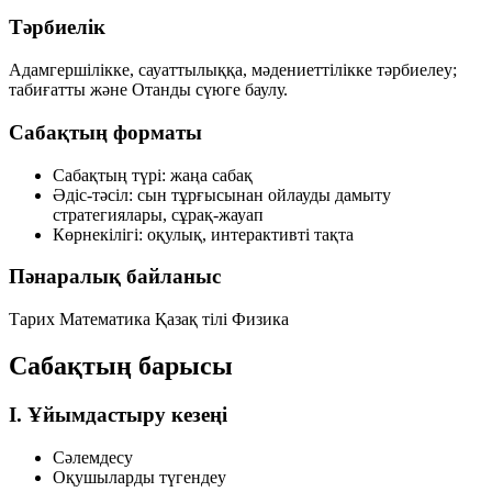
Тәрбиелік
Адамгершілікке, сауаттылыққа, мәдениеттілікке тәрбиелеу;
табиғатты және Отанды сүюге баулу.
Сабақтың форматы
Сабақтың түрі:
жаңа сабақ
Әдіс-тәсіл:
сын тұрғысынан ойлауды дамыту
стратегиялары, сұрақ-жауап
Көрнекілігі:
оқулық, интерактивті тақта
Пәнаралық байланыс
Тарих
Математика
Қазақ тілі
Физика
Сабақтың барысы
I. Ұйымдастыру кезеңі
Сәлемдесу
Оқушыларды түгендеу