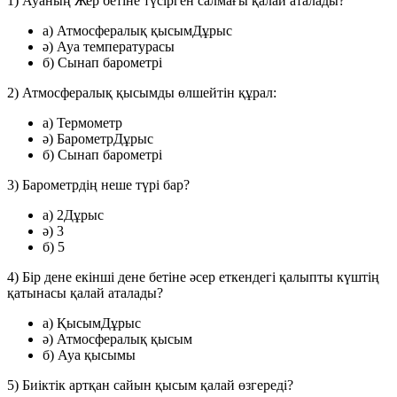
1) Ауаның Жер бетіне түсірген салмағы қалай аталады?
a) Атмосфералық қысым
Дұрыс
ә) Ауа температурасы
б) Сынап барометрі
2) Атмосфералық қысымды өлшейтін құрал:
a) Термометр
ә) Барометр
Дұрыс
б) Сынап барометрі
3) Барометрдің неше түрі бар?
a) 2
Дұрыс
ә) 3
б) 5
4) Бір дене екінші дене бетіне әсер еткендегі қалыпты күштің
қатынасы қалай аталады?
a) Қысым
Дұрыс
ә) Атмосфералық қысым
б) Ауа қысымы
5) Биіктік артқан сайын қысым қалай өзгереді?