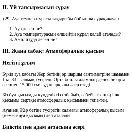
II. Үй тапсырмасын сұрау
§29. Ауа температурасы
тақырыбы бойынша сұрақ-жауап.
Ауа деген не?
Ауа температурасын өлшейтін құрал қалай аталады?
Амплитуда деген не?
III. Жаңа сабақ: Атмосфералық қысым
Негізгі ұғым
Бүкіл ауа қабаты Жер бетінің әр шаршы сантиметріне шамамен
1 кг 33 г
салмақ түсіреді. Орта бойлы адамның денесіне орта
есеппен
15 000 см²
аудан арқылы әсер етеді.
Біз бұл қысымды күнделікті сезбейміз, себебі ағзаның ішкі
қысымы сыртқы атмосфералық қысыммен
тепе-тең
.
Ауаның Жер бетіне түсіретін салмағы
атмосфералық қысым
(немесе
ауа қысымы
) деп аталады.
Биіктік пен адам ағзасына әсері