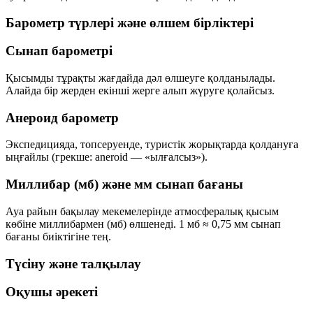
Барометр түрлері және өлшем бірліктері
Сынап барометрі
Қысымды тұрақты жағдайда дәл өлшеуге қолданылады.
Алайда бір жерден екінші жерге алып жүруге қолайсыз.
Анероид барометр
Экспедицияда, топсеруенде, туристік жорықтарда қолдануға
ыңғайлы (грекше:
aneroid
— «ылғалсыз»).
Миллибар (мб) және мм сынап бағаны
Ауа райын бақылау мекемелерінде атмосфералық қысым
көбіне
миллибармен (мб)
өлшенеді.
1 мб ≈ 0,75 мм
сынап
бағаны биіктігіне тең.
Түсіну және талқылау
Оқушы әрекеті