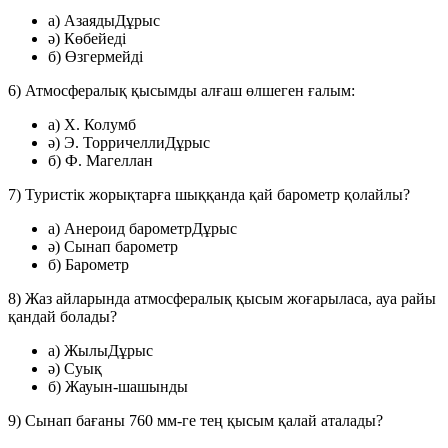
a) Азаяды
Дұрыс
ә) Көбейеді
б) Өзгермейді
6) Атмосфералық қысымды алғаш өлшеген ғалым:
a) Х. Колумб
ә) Э. Торричелли
Дұрыс
б) Ф. Магеллан
7) Туристік жорықтарға шыққанда қай барометр қолайлы?
a) Анероид барометр
Дұрыс
ә) Сынап барометр
б) Барометр
8) Жаз айларында атмосфералық қысым жоғарыласа, ауа райы
қандай болады?
a) Жылы
Дұрыс
ә) Суық
б) Жауын-шашынды
9) Сынап бағаны 760 мм-ге тең қысым қалай аталады?