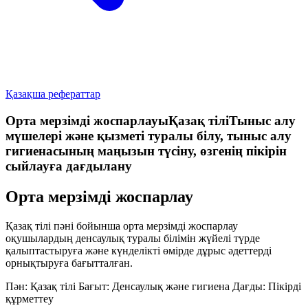
Қазақша рефераттар
Орта мерзімді жоспарлауыҚазақ тіліТыныс алу
мүшелері және қызметі туралы білу, тыныс алу
гигиенасының маңызын түсіну, өзгенің пікірін
сыйлауға дағдылану
Орта мерзімді жоспарлау
Қазақ тілі пәні бойынша орта мерзімді жоспарлау
оқушылардың денсаулық туралы білімін жүйелі түрде
қалыптастыруға және күнделікті өмірде дұрыс әдеттерді
орнықтыруға бағытталған.
Пән: Қазақ тілі
Бағыт: Денсаулық және гигиена
Дағды: Пікірді
құрметтеу