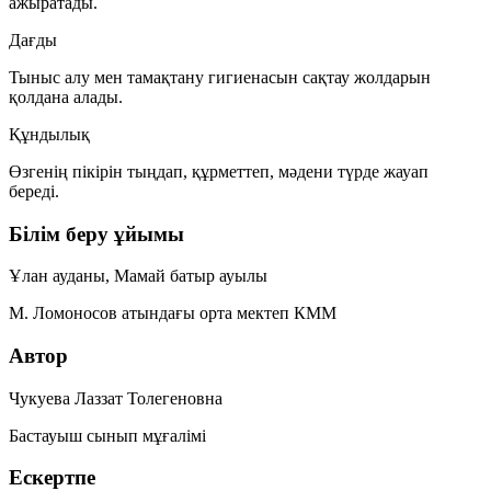
ажыратады.
Дағды
Тыныс алу мен тамақтану гигиенасын сақтау жолдарын
қолдана алады.
Құндылық
Өзгенің пікірін тыңдап, құрметтеп, мәдени түрде жауап
береді.
Білім беру ұйымы
Ұлан ауданы, Мамай батыр ауылы
М. Ломоносов атындағы орта мектеп КММ
Автор
Чукуева Лаззат Толегеновна
Бастауыш сынып мұғалімі
Ескертпе