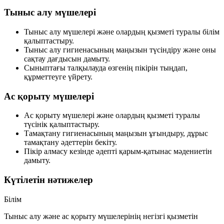
Тыныс алу мүшелері
Тыныс алу мүшелері және олардың қызметі туралы білім
қалыптастыру.
Тыныс алу гигиенасының маңызын түсіндіру және оны
сақтау дағдысын дамыту.
Сыныптағы талқылауда өзгенің пікірін тыңдап,
құрметтеуге үйрету.
Ас қорыту мүшелері
Ас қорыту мүшелері және олардың қызметі туралы
түсінік қалыптастыру.
Тамақтану гигиенасының маңызын ұғындыру, дұрыс
тамақтану әдеттерін бекіту.
Пікір алмасу кезінде әдепті қарым-қатынас мәдениетін
дамыту.
Күтілетін нәтижелер
Білім
Тыныс алу және ас қорыту мүшелерінің негізгі қызметін