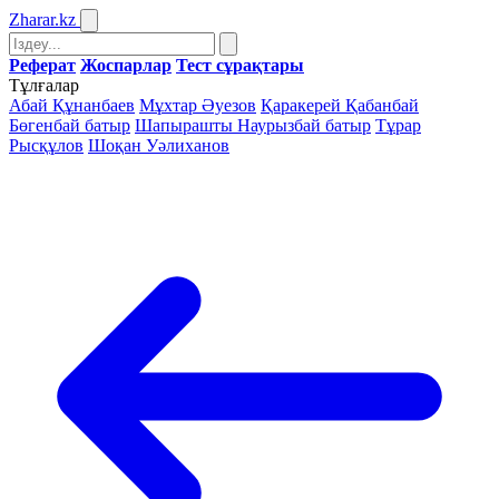
Zharar
.kz
Реферат
Жоспарлар
Тест сұрақтары
Тұлғалар
Абай Құнанбаев
Мұхтар Әуезов
Қаракерей Қабанбай
Бөгенбай батыр
Шапырашты Наурызбай батыр
Тұрар
Рысқұлов
Шоқан Уәлиханов