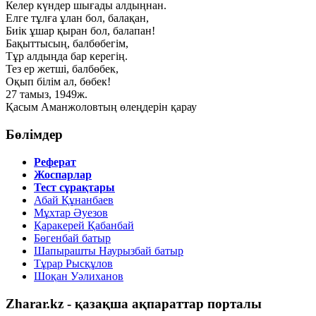
Келер күндер шығады алдыңнан.
Елге тұлға ұлан бол, балақан,
Биік ұшар қыран бол, балапан!
Бақыттысың, балбөбегім,
Тұр алдыңда бар керегің.
Тез ер жетші, балбөбек,
Оқып білім ал, бөбек!
27 тамыз, 1949ж.
Қасым Аманжоловтың өлеңдерін қарау
Бөлімдер
Реферат
Жоспарлар
Тест сұрақтары
Абай Құнанбаев
Мұхтар Әуезов
Қаракерей Қабанбай
Бөгенбай батыр
Шапырашты Наурызбай батыр
Тұрар Рысқұлов
Шоқан Уәлиханов
Zharar.kz - қазақша ақпараттар порталы