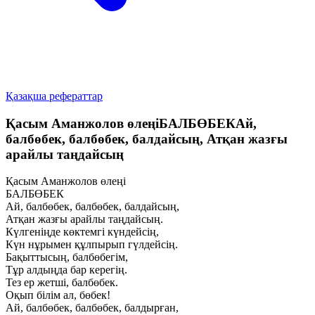
Қазақша рефераттар
Қасым Аманжолов өлеңіБАЛБӨБЕКАй,
балбөбек, балбөбек, балдайсың, Атқан жазғы
арайлы таңдайсың
Қасым Аманжолов өлеңі
БАЛБӨБЕК
Ай, балбөбек, балбөбек, балдайсың,
Атқан жазғы арайлы таңдайсың.
Күлгеніңде көктемгі күндейсің,
Күн нұрымен құлпырып гүлдейсің.
Бақыттысың, балбөбегім,
Тұр алдыңда бар керегің.
Тез ер жетші, балбөбек.
Оқып білім ал, бөбек!
Ай, балбөбек, балбөбек, балдырған,