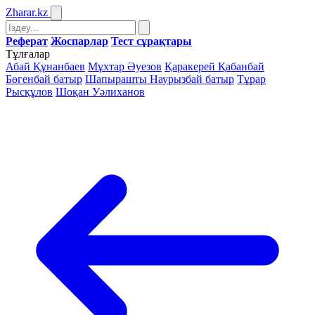
Zharar
.kz
Реферат
Жоспарлар
Тест сұрақтары
Тұлғалар
Абай Құнанбаев
Мұхтар Әуезов
Қаракерей Қабанбай
Бөгенбай батыр
Шапырашты Наурызбай батыр
Тұрар
Рысқұлов
Шоқан Уәлиханов