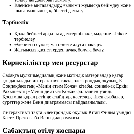
Ізденіске ынталандыру, ғылыми жұмысқа бейімдеу және
шығармашылық қабілетті дамыту.
Тәрбиелік
Қожа бейнесі арқылы адамгершілікке, мәдениеттілікке
тәрбиелеу.
Әдебиетті сүюге, үлгі-өнеге алуға шақыру.
Жағымсыз қасиеттерден аулақ болуға баулу.
Көрнекіліктер мен ресурстар
Сабақта мультимедиалық және мәтіндік материалдар қатар
қолданылады: интерактивті тақта, электрондық оқулық, Б.
Соқпақбаевтың
«Менің атым Қожа»
кітабы, сондай-ақ Еркін
Рахышевтің
«Менің де атым Қожа»
фильмінен үзінді.
Қосымша құрал ретінде слайдтар, кестелер, тірек сызбалар,
суреттер және Венн диаграммасы пайдаланылады.
Интерактивті тақта
Электрондық оқулық
Кітап
Фильм үзіндісі
Кесте
Тірек сызба
Венн диаграммасы
Сабақтың өтілу жоспары