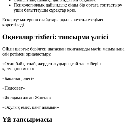
Психологиялық дайындық: ойды бір ортаға топтастыру
үшін бағыттаушы сұрақтар қою.
Ескерту: материал слайдтар арқылы кезең-кезеңімен
көрсетіледі.
Оқиғалар тізбегі: тапсырма үлгісі
Ойын шарты: берілген шатасқан оқиғаларды мәтін мазмұнына
сай
ретімен орналастыру
.
«Оған байқатпай, жерден жұдырықтай тас жіберіп
қалмақшымын.»
«Бақаның әлегі»
«Педсовет»
«Жолдама алған Жантас»
«Оқулық емес, қант аламын»
Үй тапсырмасы