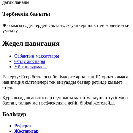
дағдыланады.
Тәрбиелік бағыты
Жағымсыз әдеттерден сақтану, жауапкершілік пен мәдениетке
ұмтылу.
Жедел навигация
Сабақтың мақсаттары
Өтілу жоспары
Үй тапсырмасы
Ескерту: Егер бетте осы бөлімдерге арналған ID орнатылмаса,
навигация сілтемелері тек визуалды бағдар ретінде қызмет
етеді.
Құрылымдалған жоспар оқушыны мәтін мазмұнын түсінуден
бастап, талдау мен рефлексияға дейін бірізді жетелейді.
Бөлімдер
Реферат
Жоспарлар