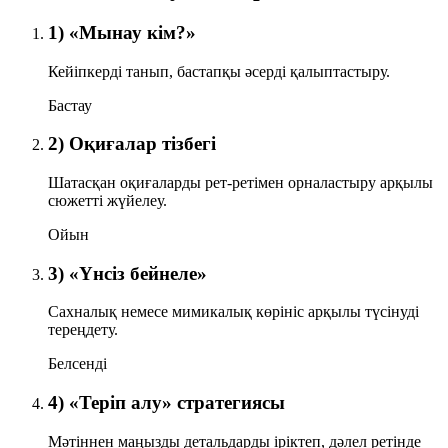
1) «Мынау кім?»
Кейіпкерді танып, бастапқы әсерді қалыптастыру.
Бастау
2) Оқиғалар тізбегі
Шатасқан оқиғаларды рет-ретімен орналастыру арқылы
сюжетті жүйелеу.
Ойын
3) «Үнсіз бейнеле»
Сахналық немесе мимикалық көрініс арқылы түсінуді
тереңдету.
Белсенді
4) «Теріп алу» стратегиясы
Мәтіннен маңызды детальдарды іріктеп, дәлел ретінде