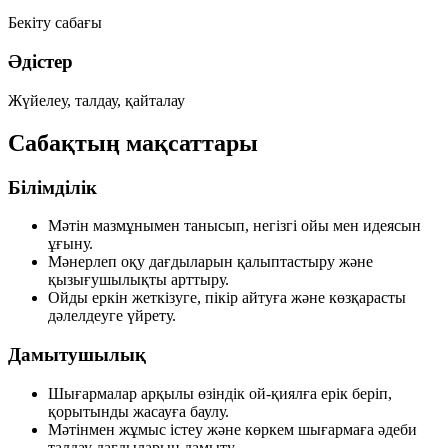
Бекіту сабағы
Әдістер
Жүйелеу, талдау, қайталау
Сабақтың мақсаттары
Білімділік
Мәтін мазмұнымен танысып, негізгі ойы мен идеясын
ұғыну.
Мәнерлеп оқу дағдыларын қалыптастыру және
қызығушылықты арттыру.
Ойды еркін жеткізуге, пікір айтуға және көзқарасты
дәлелдеуге үйрету.
Дамытушылық
Шығармалар арқылы өзіндік ой-қиялға ерік беріп,
қорытынды жасауға баулу.
Мәтінмен жұмыс істеу және көркем шығармаға әдеби
талдау дағдыларын дамыту.