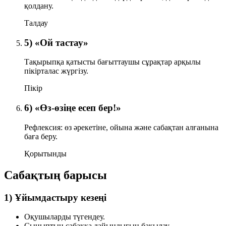
қолдану.
Талдау
5) «Ой тастау»
Тақырыпқа қатысты бағыттаушы сұрақтар арқылы
пікірталас жүргізу.
Пікір
6) «Өз-өзіңе есеп бер!»
Рефлексия: өз әрекетіне, ойына және сабақтан алғанына
баға беру.
Қорытынды
Сабақтың барысы
1) Ұйымдастыру кезеңі
Оқушыларды түгендеу.
Сыныптың сабаққа дайындығын бақылау.