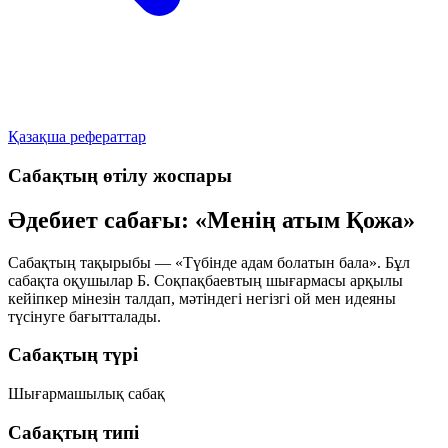
Қазақша рефераттар
Сабақтың өтілу жоспары
Әдебиет сабағы: «Менің атым Қожа»
Сабақтың тақырыбы —
«Түбінде адам болатын бала»
. Бұл
сабақта оқушылар Б. Соқпақбаевтың шығармасы арқылы
кейіпкер мінезін талдап, мәтіндегі негізгі ой мен идеяны
түсінуге бағытталады.
Сабақтың түрі
Шығармашылық сабақ
Сабақтың типі