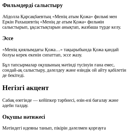
Фильмдерді салыстыру
Абдолла Қарсақбаевтың
«Менің атым Қожа»
фильмі мен
Еркін Рахышевтің
«Менің де атым Қожа»
фильмін
салыстырып, ұқсастықтарын анықтап, жазбаша түрде келу.
Эссе
«Менің қиялымдағы Қожа…»
тақырыбында Қожа қандай
болуы керек екенін сипаттап, эссе жазу.
Бұл тапсырмалар оқушының мәтінді түсінуін ғана емес,
сондай-ақ салыстыру, дәлелдеу және өзіндік ой айту қабілетін
де бекітеді.
Негізгі акцент
Сабақ өзегінде —
кейіпкер тәрбиесі
,
өзін-өзі бағалау
және
әдеби талдау
.
Оқушы нәтижесі
Мәтіндегі идеяны танып, пікірін дәлелмен қорғауға