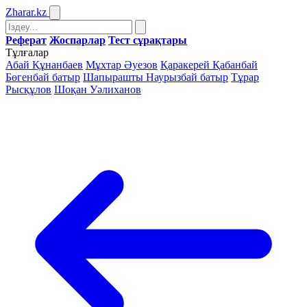
Zharar
.kz
Реферат
Жоспарлар
Тест сұрақтары
Тұлғалар
Абай Құнанбаев
Мұхтар Әуезов
Қаракерей Қабанбай
Бөгенбай батыр
Шапырашты Наурызбай батыр
Тұрар
Рысқұлов
Шоқан Уәлиханов