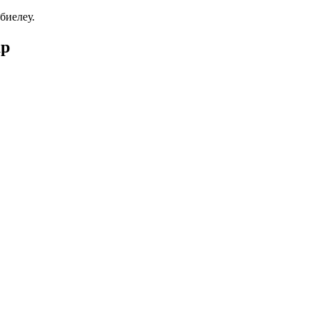
биелеу.
ар