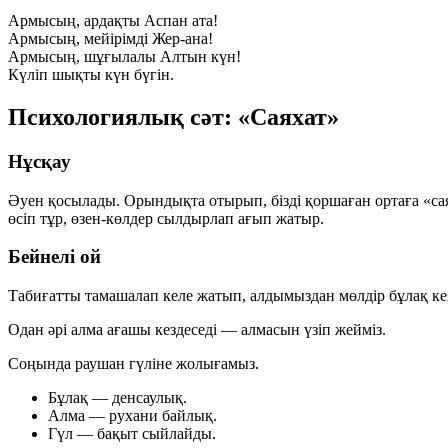
Армысың, ардақты Аспан ата!
Армысың, мейірімді Жер-ана!
Армысың, шұғылалы Алтын күн!
Күліп шықты күн бүгін.
Психологиялық сәт: «Саяхат»
Нұсқау
Әуен қосылады. Орындықта отырып, бізді қоршаған ортаға «саях
өсіп тұр, өзен-көлдер сылдырлап ағып жатыр.
Бейнелі ой
Табиғатты тамашалап келе жатып, алдымыздан мөлдір бұлақ кез
Одан әрі алма ағашы кездеседі — алмасын үзіп жейміз.
Соңында раушан гүліне жолығамыз.
Бұлақ
— денсаулық.
Алма
— рухани байлық.
Гүл
— бақыт сыйлайды.