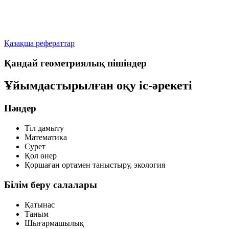
Қазақша рефераттар
Қандай геометриялық пішіндер
Ұйымдастырылған оқу іс-әрекеті
Пәндер
Тіл дамыту
Математика
Сурет
Қол өнер
Қоршаған ортамен таныстыру, экология
Білім беру салалары
Қатынас
Таным
Шығармашылық