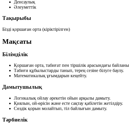
Денсаулық
Әлеуметтік
Тақырыбы
Бізді қоршаған орта (кіріктірілген)
Мақсаты
Білімділік
Қоршаған орта, табиғат пен тіршілік арасындағы байланы
Табиғи құбылыстарды танып, терең сезіне білуге баулу.
Математикалық ұғымдарын кеңейту.
Дамытушылық
Логикалық ойлау әрекетін ойын арқылы дамыту.
Қиялын, ой-өрісін және есте сақтау қабілетін жетілдіру.
Сөздік қорын молайтып, тіл байлығын дамыту.
Тәрбиелік