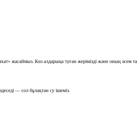
ат» жасаймыз. Көз алдарыңа туған жерімізді және оның әсем таб
деседі — сол бұлақтан су ішеміз.