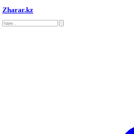
Zharar
.kz