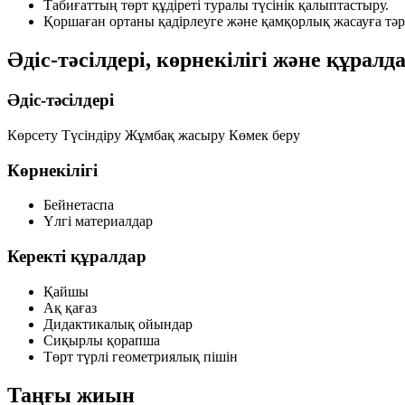
Табиғаттың төрт құдіреті туралы түсінік қалыптастыру.
Қоршаған ортаны қадірлеуге және қамқорлық жасауға тәр
Әдіс-тәсілдері, көрнекілігі және құралд
Әдіс-тәсілдері
Көрсету
Түсіндіру
Жұмбақ жасыру
Көмек беру
Көрнекілігі
Бейнетаспа
Үлгі материалдар
Керекті құралдар
Қайшы
Ақ қағаз
Дидактикалық ойындар
Сиқырлы қорапша
Төрт түрлі геометриялық пішін
Таңғы жиын