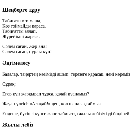
Шеңберге тұру
Табиғатым тамаша,
Көз тоймайды қараса.
Табиғатты аялап,
Жүрейікші жараса.
Сәлем саған, Жер-ана!
Сәлем саған, нұрлы күн!
Әңгімелесу
Балалар, таңертең көзімізді ашып, терезеге қарасақ, нені көремі
Сұрақ:
Егер күн жарқырап тұрса, қалай қуанамыз?
Жауап үлгісі: «Алақай!» деп, қол шапалақтаймыз.
Ендеше, бүгінгі күнге және табиғатқа жылы лебізімізді білдірей
Жылы лебіз