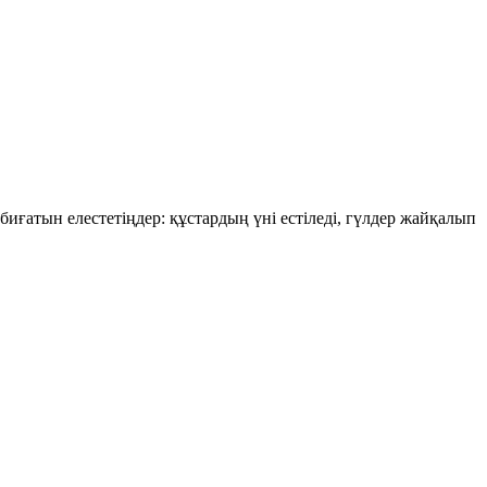
иғатын елестетіңдер: құстардың үні естіледі, гүлдер жайқалып