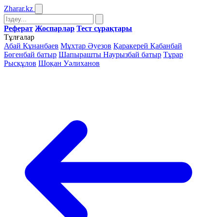
Zharar
.kz
Реферат
Жоспарлар
Тест сұрақтары
Тұлғалар
Абай Құнанбаев
Мұхтар Әуезов
Қаракерей Қабанбай
Бөгенбай батыр
Шапырашты Наурызбай батыр
Тұрар
Рысқұлов
Шоқан Уәлиханов