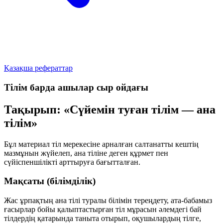
Қазақша рефераттар
Тілім барда ашылар сыр ойдағы
Тақырып: «Сүйемін туған тілім — ана
тілім»
Бұл материал тіл мерекесіне арналған салтанатты кештің
мазмұнын жүйелеп, ана тіліне деген құрмет пен
сүйіспеншілікті арттыруға бағытталған.
Мақсаты (білімділік)
Жас ұрпақтың ана тілі туралы білімін тереңдету, ата-бабамыз
ғасырлар бойы қалыптастырған тіл мұрасын әлемдегі бай
тілдердің қатарында таныта отырып, оқушылардың тілге,