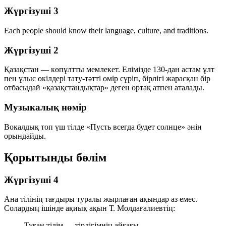
Жүргізуші 3
Each people should know their language, culture, and traditions.
Жүргізуші 2
Қазақстан — көпұлтты мемлекет. Елімізде 130-дан астам ұлт
пен ұлыс өкілдері тату-тәтті өмір сүріп, бірлігі жарасқан бір
отбасыдай «қазақстандықтар» деген ортақ атпен аталады.
Музыкалық нөмір
Вокалдық топ үш тілде «Пусть всегда будет солнце» әнін
орындайды.
Қорытынды бөлім
Жүргізуші 4
Ана тілінің тағдыры туралы жырлаған ақындар аз емес.
Солардың ішінде ақиық ақын Т. Молдағалиевтің:
Туған тілім — тірлігімнің айғағы.