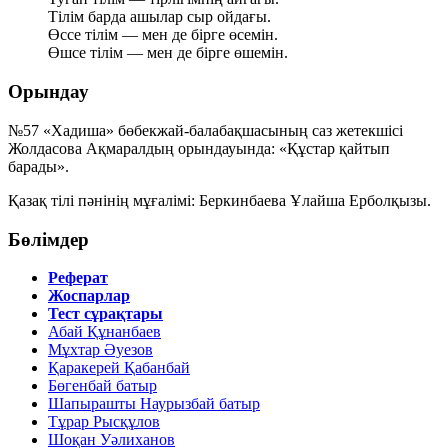
Тілім барда ашылар сыр ойдағы.
Өссе тілім — мен де бірге өсемін.
Өшсе тілім — мен де бірге өшемін.
Орындау
№57 «Хадиша» бөбекжай-балабақшасының саз жетекшісі
Жолдасова Ақмаралдың орындауында: «Құстар қайтып
барады».
Қазақ тілі пәнінің мұғалімі: Беркинбаева Ұлайша Ерболқызы.
Бөлімдер
Реферат
Жоспарлар
Тест сұрақтары
Абай Құнанбаев
Мұхтар Әуезов
Қаракерей Қабанбай
Бөгенбай батыр
Шапырашты Наурызбай батыр
Тұрар Рысқұлов
Шоқан Уәлиханов