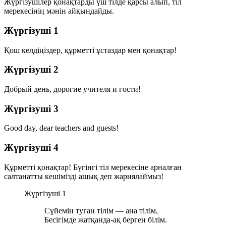
Жүргізушілер қонақтарды үш тілде қарсы алып, тіл
мерекесінің мәнін айқындайды.
Жүргізуші 1
Қош келдіңіздер, құрметті ұстаздар мен қонақтар!
Жүргізуші 2
Добрый день, дорогие учителя и гости!
Жүргізуші 3
Good day, dear teachers and guests!
Жүргізуші 4
Құрметті қонақтар! Бүгінгі тіл мерекесіне арналған
салтанатты кешімізді ашық деп жариялаймыз!
Жүргізуші 1
Сүйемін туған тілім — ана тілім,
Бесігімде жатқанда-ақ берген білім.