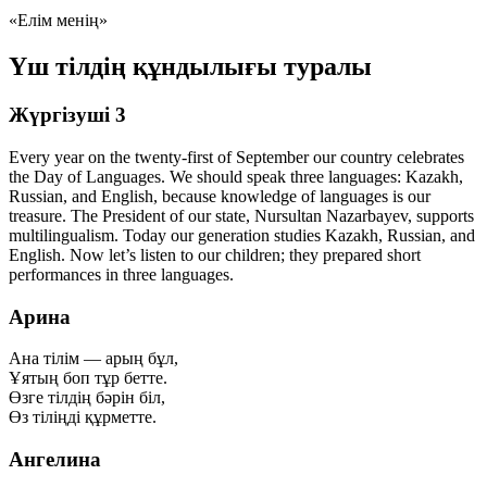
«Елім менің»
Үш тілдің құндылығы туралы
Жүргізуші 3
Every year on the twenty-first of September our country celebrates
the Day of Languages. We should speak three languages: Kazakh,
Russian, and English, because knowledge of languages is our
treasure. The President of our state, Nursultan Nazarbayev, supports
multilingualism. Today our generation studies Kazakh, Russian, and
English. Now let’s listen to our children; they prepared short
performances in three languages.
Арина
Ана тілім — арың бұл,
Ұятың боп тұр бетте.
Өзге тілдің бәрін біл,
Өз тіліңді құрметте.
Ангелина