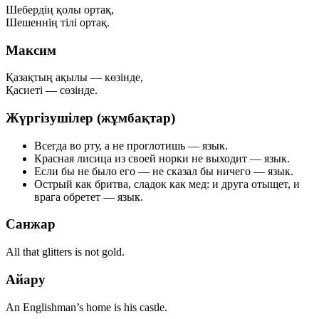
Шебердің қолы ортақ,
Шешеннің тілі ортақ.
Максим
Қазақтың ақылы — көзінде,
Қасиеті — сөзінде.
Жүргізушілер (жұмбақтар)
Всегда во рту, а не проглотишь —
язык
.
Красная лисица из своей норки не выходит —
язык
.
Если бы не было его — не сказал бы ничего —
язык
.
Острый как бритва, сладок как мед: и друга отыщет, и
врага обретет —
язык
.
Санжар
All that glitters is not gold.
Айару
An Englishman’s home is his castle.