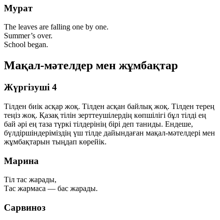
Мурат
The leaves are falling one by one.
Summer’s over.
School began.
Мақал-мәтелдер мен жұмбақтар
Жүргізуші 4
Тілден биік асқар жоқ. Тілден асқан байлық жоқ. Тілден терең
теңіз жоқ. Қазақ тілін зерттеушілердің көпшілігі бұл тілді ең
бай әрі ең таза түркі тілдерінің бірі деп таниды. Ендеше,
бүлдіршіндеріміздің үш тілде дайындаған мақал-мәтелдері мен
жұмбақтарын тыңдап көрейік.
Марина
Тіл тас жарады,
Тас жармаса — бас жарады.
Сарвиноз