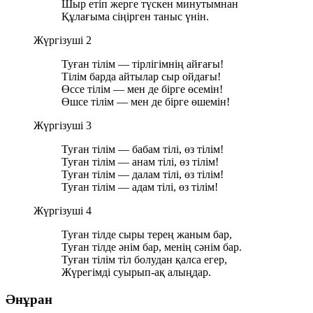
Шыр етіп жерге түскен минутымнан
Құлағыма сіңірген таныс үнін.
Жүргізуші 2
Туған тілім — тірлігімнің айғағы!
Тілім барда айтылар сыр ойдағы!
Өссе тілім — мен де бірге өсемін!
Өшсе тілім — мен де бірге өшемін!
Жүргізуші 3
Туған тілім — бабам тілі, өз тілім!
Туған тілім — анам тілі, өз тілім!
Туған тілім — далам тілі, өз тілім!
Туған тілім — адам тілі, өз тілім!
Жүргізуші 4
Туған тілде сыры терең жаным бар,
Туған тілде әнім бар, менің сәнім бар.
Туған тілім тіл болудан қалса егер,
Жүрегімді суырып-ақ алыңдар.
Әнұран