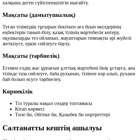
халқына деген сүйіспеншілігін нығайту.
Мақсаты (дамытушылық)
Туған тіліміздің тұғырын бекіткен аға буын өкілдерінің
еңбектерін танып-білу, қазақ тілінің мәртебесін көтеру,
оқушыларды тез ойланып, жауаптарын тиянақты әрі жүйелі
жеткізуге, еркін сөйлеуге баулу.
Мақсаты (тәрбиелік)
Егемен елдің жас ұрпағын ұлттық мәртебені биік ұстауға, ана
тілінде таза сөйлеуге, баба рухынан, тілінен нәр алып, рухани
бай болып өсуге тәрбиелеу.
Көрнекілік
Тіл туралы нақыл сөздер топтамасы
Кітап көрмесі
Төле би, Әйтеке би, Қазыбек би портреттері
Салтанатты кештің ашылуы