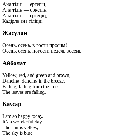
Ана тілің — ертегің,
Ана тілің — өркенің.
Ана тілің — ертеңің,
Қадірле ана тіліңді.
Жасұлан
Осень, осень, в гости просим!
Осень, осень, погости недель восемь.
Айболат
Yellow, red, and green and brown,
Dancing, dancing in the breeze.
Falling, falling from the trees —
The leaves are falling.
Каусар
I am so happy today.
It’s a wonderful day.
The sun is yellow,
The sky is blue.