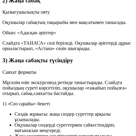
2) Жаңа сабақ
Қызығушылықты ояту
Оқушылар сабақтың тақырыбы мен мақсатымен танысады.
Ойын: «Адасқан әріптер»
Слайдта
«ТАНАСА»
сөзі беріледі. Оқушылар әріптерді дұрыс
орналастырып,
«Астана»
сөзін шығарады.
3) Жаңа сабақты түсіндіру
Саяхат форматы
Мұғалім өзін
экскурсовод
ретінде таныстырады. Слайдта
пойыздың суреті көрсетіліп, оқушылар «ғажайып пойызға»
отырып, сабақ-саяхатты бастайды.
1) «Сөз сарайы» бекеті
Сөздік жұмысы: жаңа сөздер суреттер арқылы
ұсынылады.
Оқушылар сөздерді суреттермен сәйкестендіріп,
мағынасын меңгереді.
Жаңа сөздермен сөз тіркестері құрастырылады.