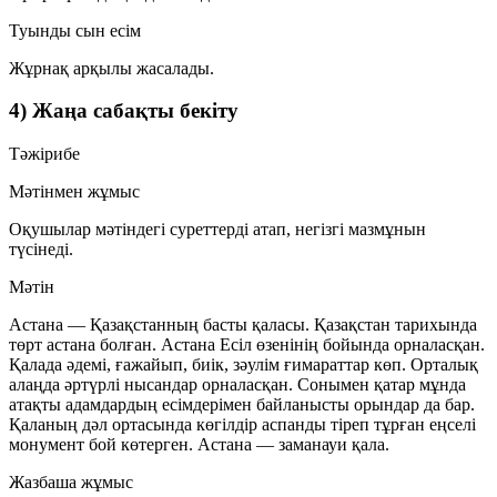
Туынды сын есім
Жұрнақ арқылы жасалады.
4) Жаңа сабақты бекіту
Тәжірибе
Мәтінмен жұмыс
Оқушылар мәтіндегі суреттерді атап, негізгі мазмұнын
түсінеді.
Мәтін
Астана — Қазақстанның басты қаласы. Қазақстан тарихында
төрт астана болған. Астана Есіл өзенінің бойында орналасқан.
Қалада әдемі, ғажайып, биік, зәулім ғимараттар көп. Орталық
алаңда әртүрлі нысандар орналасқан. Сонымен қатар мұнда
атақты адамдардың есімдерімен байланысты орындар да бар.
Қаланың дәл ортасында көгілдір аспанды тіреп тұрған еңселі
монумент бой көтерген. Астана — заманауи қала.
Жазбаша жұмыс