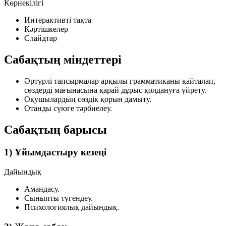
Көрнекілігі
Интерактивті тақта
Кәртішкелер
Слайдтар
Сабақтың міндеттері
Әртүрлі тапсырмалар арқылы грамматиканы қайталап,
сөздерді мағынасына қарай дұрыс қолдануға үйрету.
Оқушылардың сөздік қорын дамыту.
Отанды сүюге тәрбиелеу.
Сабақтың барысы
1) Ұйымдастыру кезеңі
Дайындық
Амандасу.
Сыныпты түгендеу.
Психологиялық дайындық.