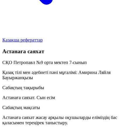
Қазақша рефераттар
Астанаға саяхат
СҚО
Петропавл
№9 орта мектеп
7-сынып
Қазақ тілі мен әдебиеті пәні мұғалімі:
Амирина Ляйля
Бауыржанқызы
Сабақтың тақырыбы
Астанаға саяхат. Сын есім
Сабақтың мақсаты
Астанаға саяхат жасау арқылы оқушыларды еліміздің бас
қаласымен тереңірек таныстыру.