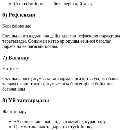
Сын есімнің негізгі белгілерін қайталау.
6) Рефлексия
Кері байланыс
Оқушыларға алдын ала дайындалған рефлексия парақтары
таратылады. Сонымен қатар әр оқушы өзін-өзі бағалау
парағына өз бағасын қояды.
7) Бағалау
Нәтиже
Оқушылардың жұмысы тапсырмаларға қатысуы, жазбаша
талдауы және топтық жұмыстағы белсенділігі бойынша
бағаланады.
8) Үй тапсырмасы
Жалғастыру
«Астана» тақырыбында сөзжұмбақ құрастыру.
Грамматикалық тақырыпты түсініп оқу.