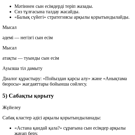
Мәтіннен сын есімдерді теріп жазады.
Сөз тұлғасына талдау жасайды.
«Балық сүйегі» стратегиясы арқылы қорытындылайды.
Мысал
әдемі
— негізгі сын есім
Мысал
атақты
— туынды сын есім
Ауызша тіл дамыту
Диалог құрастыру: «Пойыздан қарсы алу» және «Анықтама
бюросы» жағдаяттары бойынша сөйлесу.
5) Сабақты қорыту
Жүйелеу
Сабақ кластер әдісі арқылы қорытындыланады:
«Астана қандай қала?» сұрағына сын есімдер арқылы
жауап беру.