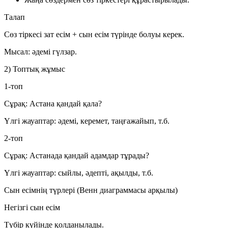
Талап
Сөз тіркесі
зат есім + сын есім
түрінде болуы керек.
Мысал:
әдемі гүлзар
.
2) Топтық жұмыс
1-топ
Сұрақ:
Астана қандай қала?
Үлгі жауаптар: әдемі, керемет, таңғажайып, т.б.
2-топ
Сұрақ:
Астанада қандай адамдар тұрады?
Үлгі жауаптар: сыйлы, әдепті, ақылды, т.б.
Сын есімнің түрлері (Венн диаграммасы арқылы)
Негізгі сын есім
Түбір күйінде қолданылады.