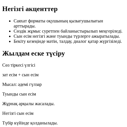
Негізгі акценттер
Саяхат
форматы оқушының қызығушылығын
арттырады.
Сөздік жұмыс
суретпен байланыстырылып меңгеріледі.
Сын есім
негізгі және туынды түрлерге ажыратылады.
Бекіту кезеңінде
мәтін, талдау, диалог
қатар жүргізіледі.
Жылдам еске түсіру
Сөз тіркесі үлгісі
зат есім + сын есім
Мысал:
әдемі гүлзар
Туынды сын есім
Жұрнақ арқылы жасалады.
Негізгі сын есім
Түбір күйінде қолданылады.