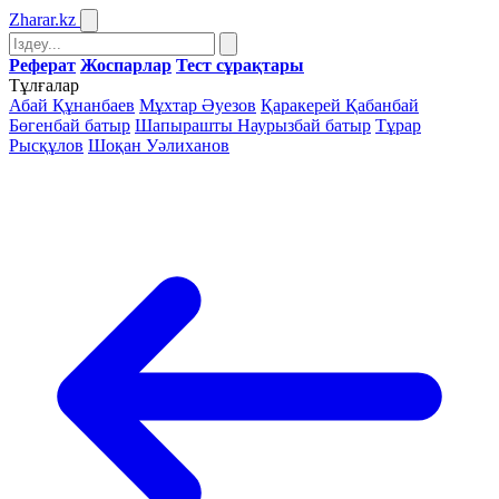
Zharar
.kz
Реферат
Жоспарлар
Тест сұрақтары
Тұлғалар
Абай Құнанбаев
Мұхтар Әуезов
Қаракерей Қабанбай
Бөгенбай батыр
Шапырашты Наурызбай батыр
Тұрар
Рысқұлов
Шоқан Уәлиханов