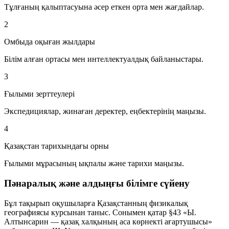
Тұлғаның қалыптасуына әсер еткен орта мен жағдайлар.
2
Омбыда оқыған жылдары
Білім алған ортасы мен интеллектуалдық байланыстары.
3
Ғылыми зерттеулері
Экспедициялар, жинаған деректер, еңбектерінің маңызы.
4
Қазақстан тарихындағы орны
Ғылыми мұрасының ықпалы және тарихи маңызы.
Пәнаралық және алдыңғы білімге сүйену
Бұл тақырып оқушыларға Қазақстанның физикалық
географиясы курсынан таныс. Сонымен қатар §43 «Ы.
Алтынсарин — қазақ халқының аса көрнекті ағартушысы»