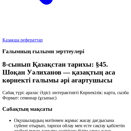
Қазақша рефераттар
Ғалымның ғылыми зерттеулері
8-сынып Қазақстан тарихы: §45.
Шоқан Уәлиханов — қазақтың аса
көрнекті ғалымы әрі ағартушысы
Сабақ түрі: аралас
Әдісі: интерактивті
Көрнекілік: карта, сызба
Формат: семинар (ұсыныс)
Сабақтың мақсаты
Оқушылардың мәтінмен жұмыс жасау дағдысына
сүйене отырып, тарихи ойлау мен есте сақтау қабілетін
жүйелі түрде дамыту; өздігінен білім алуға және