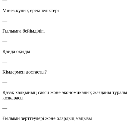
—
Мінез-құлық ерекшеліктері
—
Ғылымға бейімділігі
—
Қайда оқыды
—
Кімдермен достасты?
—
Қазақ халқының саяси және экономикалық жағдайы туралы
көзқарасы
—
Ғылыми зерттеулері және олардың маңызы
—