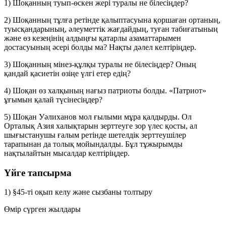
1) Шоқанның туып-өскен жері туралы не білесіңдер?
2) Шоқанның тұлға ретінде қалыптасуына қоршаған ортаның,
туысқандарының, әлеуметтік жағдайдың, туған табиғатының
және өз кезеңінің алдыңғы қатарлы азаматтарымен
достасуының әсері болды ма? Нақты дәлел келтіріңдер.
3) Шоқанның мінез-құлқы туралы не білесіңдер? Оның
қандай қасиетін өзіңе үлгі етер едің?
4) Шоқан өз халқының нағыз патриоты болды. «Патриот»
ұғымын қалай түсінесіңдер?
5) Шоқан Уәлиханов мол ғылыми мұра қалдырды. Ол
Орталық Азия халықтарын зерттеуге зор үлес қосты, ал
шығыстанушы ғалым ретінде шетелдік зерттеушілер
тарапынан да толық мойындалды. Бұл тұжырымды
нақтылайтын мысалдар келтіріңдер.
Үйге тапсырма
1) §45-ті оқып келу және сызбаны толтыру
Өмір сүрген жылдары