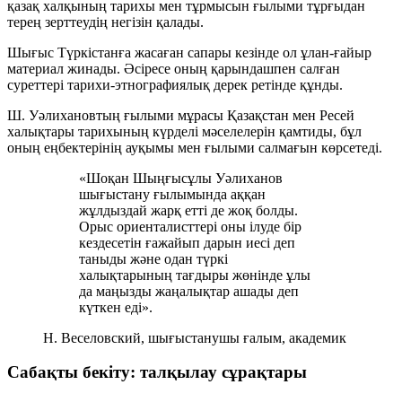
қазақ халқының тарихы мен тұрмысын ғылыми тұрғыдан
терең зерттеудің негізін қалады.
Шығыс Түркістанға жасаған сапары кезінде ол ұлан-ғайыр
материал жинады. Әсіресе оның
қарындашпен салған
суреттері
тарихи-этнографиялық дерек ретінде құнды.
Ш. Уәлихановтың ғылыми мұрасы Қазақстан мен Ресей
халықтары тарихының күрделі мәселелерін қамтиды, бұл
оның еңбектерінің ауқымы мен ғылыми салмағын көрсетеді.
«Шоқан Шыңғысұлы Уәлиханов
шығыстану ғылымында аққан
жұлдыздай жарқ етті де жоқ болды.
Орыс ориенталисттері оны ілуде бір
кездесетін ғажайып дарын иесі деп
таныды және одан түркі
халықтарының тағдыры жөнінде ұлы
да маңызды жаңалықтар ашады деп
күткен еді».
Н. Веселовский, шығыстанушы ғалым, академик
Сабақты бекіту: талқылау сұрақтары