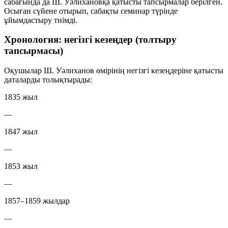
сабағында да Ш. Уәлихановқа қатысты тапсырмалар берілген.
Осыған сүйене отырып, сабақты
семинар түрінде
ұйымдастыру тиімді.
Хронология: негізгі кезеңдер (толтыру
тапсырмасы)
Оқушылар Ш. Уәлиханов өмірінің негізгі кезеңдеріне қатысты
даталарды толықтырады:
1835 жыл
—
1847 жыл
—
1853 жыл
—
1857–1859 жылдар
—