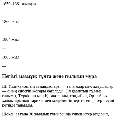
1859–1861 жылдар
—
1860 жыл
—
1864 жыл
—
1865 жыл
—
Негізгі мазмұн: тұлға және ғылыми мұра
Ш. Уәлихановтың замандастары — ғалымдар мен жазушылар
— оның еңбегін жоғары бағалады. Ол қазақтың ғұлама
ғалымы, Түркістан мен Қазақстанды, сондай-ақ Орта Азия
халықтарының тарихы мен мәдениетін зерттеген ірі зерттеуші
ретінде танылды.
Шоқан аз ғана
30 жылдық ғұмырында
үлкен істер атқарып,