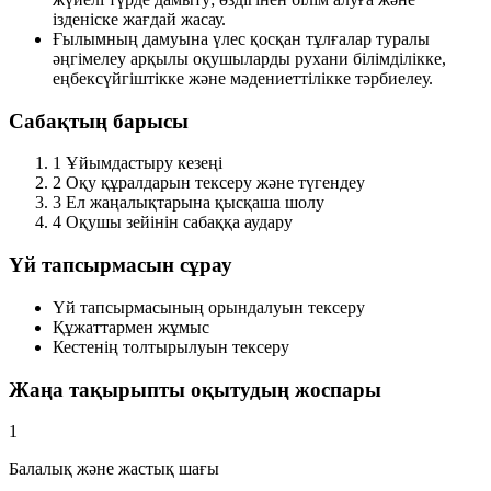
ізденіске жағдай жасау.
Ғылымның дамуына үлес қосқан тұлғалар туралы
әңгімелеу арқылы оқушыларды рухани білімділікке,
еңбексүйгіштікке және мәдениеттілікке тәрбиелеу.
Сабақтың барысы
1
Ұйымдастыру кезеңі
2
Оқу құралдарын тексеру және түгендеу
3
Ел жаңалықтарына қысқаша шолу
4
Оқушы зейінін сабаққа аудару
Үй тапсырмасын сұрау
Үй тапсырмасының орындалуын тексеру
Құжаттармен жұмыс
Кестенің толтырылуын тексеру
Жаңа тақырыпты оқытудың жоспары
1
Балалық және жастық шағы