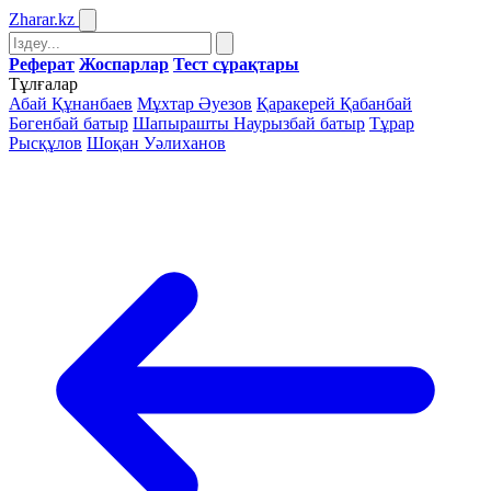
Zharar
.kz
Реферат
Жоспарлар
Тест сұрақтары
Тұлғалар
Абай Құнанбаев
Мұхтар Әуезов
Қаракерей Қабанбай
Бөгенбай батыр
Шапырашты Наурызбай батыр
Тұрар
Рысқұлов
Шоқан Уәлиханов