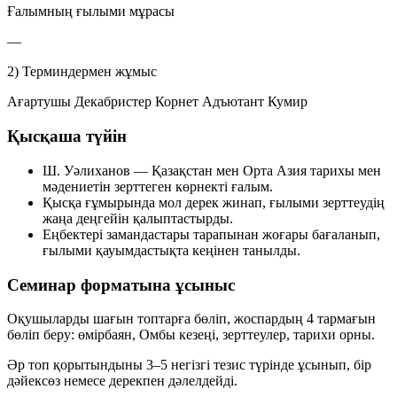
Ғалымның ғылыми мұрасы
—
2) Терминдермен жұмыс
Ағартушы
Декабристер
Корнет
Адъютант
Кумир
Қысқаша түйін
Ш. Уәлиханов — Қазақстан мен Орта Азия тарихы мен
мәдениетін зерттеген көрнекті ғалым.
Қысқа ғұмырында мол дерек жинап, ғылыми зерттеудің
жаңа деңгейін қалыптастырды.
Еңбектері замандастары тарапынан жоғары бағаланып,
ғылыми қауымдастықта кеңінен танылды.
Семинар форматына ұсыныс
Оқушыларды шағын топтарға бөліп, жоспардың 4 тармағын
бөліп беру:
өмірбаян
,
Омбы кезеңі
,
зерттеулер
,
тарихи орны
.
Әр топ қорытындыны 3–5 негізгі тезис түрінде ұсынып, бір
дәйексөз немесе дерекпен дәлелдейді.