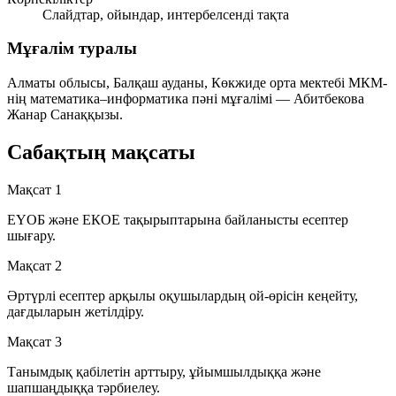
Слайдтар, ойындар, интербелсенді тақта
Мұғалім туралы
Алматы облысы, Балқаш ауданы, Көкжиде орта мектебі МКМ-
нің математика–информатика пәні мұғалімі —
Абитбекова
Жанар Санаққызы
.
Сабақтың мақсаты
Мақсат 1
ЕҮОБ және ЕКОЕ тақырыптарына байланысты есептер
шығару.
Мақсат 2
Әртүрлі есептер арқылы оқушылардың ой-өрісін кеңейту,
дағдыларын жетілдіру.
Мақсат 3
Танымдық қабілетін арттыру, ұйымшылдыққа және
шапшаңдыққа тәрбиелеу.