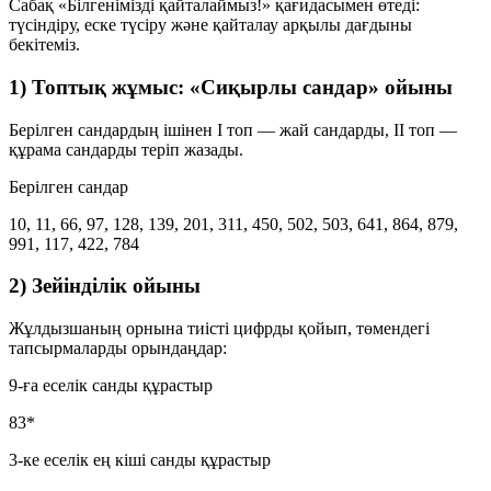
Сабақ «Білгенімізді қайталаймыз!» қағидасымен өтеді:
түсіндіру, еске түсіру және қайталау арқылы дағдыны
бекітеміз.
1) Топтық жұмыс: «Сиқырлы сандар» ойыны
Берілген сандардың ішінен
I топ
— жай сандарды,
II топ
—
құрама сандарды теріп жазады.
Берілген сандар
10, 11, 66, 97, 128, 139, 201, 311, 450, 502, 503, 641, 864, 879,
991, 117, 422, 784
2) Зейінділік ойыны
Жұлдызшаның орнына тиісті цифрды қойып, төмендегі
тапсырмаларды орындаңдар:
9-ға еселік санды құрастыр
83*
3-ке еселік ең кіші санды құрастыр