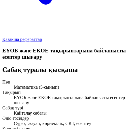
Қазақша рефераттар
ЕҮОБ және ЕКОЕ тақырыптарына байланысты
есептер шығару
Сабақ туралы қысқаша
Пән
Математика (5-сынып)
Тақырып
ЕҮОБ және ЕКОЕ тақырыптарына байланысты есептер
шығару
Сабақ түрі
Қайталау сабағы
Әдіс-тәсілдер
Сұрақ–жауап, көрнекілік, СКТ, есептеу
Көрнекіліктер