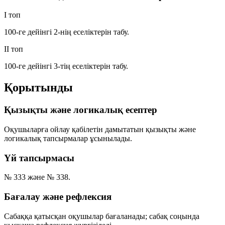
I топ
100-ге дейінгі 2-нің еселіктерін табу.
II топ
100-ге дейінгі 3-тің еселіктерін табу.
Қорытынды
Қызықты және логикалық есептер
Оқушыларға ойлау қабілетін дамытатын қызықты және
логикалық тапсырмалар ұсынылады.
Үй тапсырмасы
№ 333 және № 338.
Бағалау және рефлексия
Сабаққа қатысқан оқушылар бағаланады; сабақ соңында