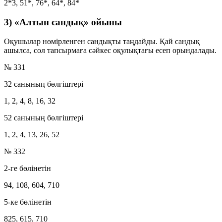
2*3, 51*, 76*, 64*, 84*
3) «Алтын сандық» ойыны
Оқушылар нөмірленген сандықты таңдайды. Қай сандық
ашылса, сол тапсырмаға сәйкес оқулықтағы есеп орындалады.
№ 331
32 санының бөлгіштері
1, 2, 4, 8, 16, 32
52 санының бөлгіштері
1, 2, 4, 13, 26, 52
№ 332
2-ге бөлінетін
94, 108, 604, 710
5-ке бөлінетін
825, 615, 710