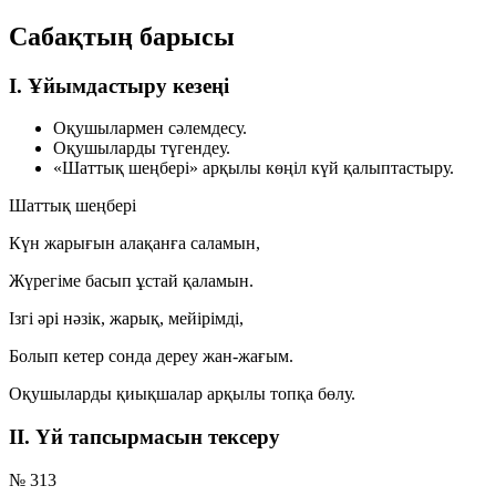
Сабақтың барысы
I. Ұйымдастыру кезеңі
Оқушылармен сәлемдесу.
Оқушыларды түгендеу.
«Шаттық шеңбері» арқылы көңіл күй қалыптастыру.
Шаттық шеңбері
Күн жарығын алақанға саламын,
Жүрегіме басып ұстай қаламын.
Ізгі әрі нәзік, жарық, мейірімді,
Болып кетер сонда дереу жан-жағым.
Оқушыларды қиықшалар арқылы топқа бөлу.
II. Үй тапсырмасын тексеру
№ 313