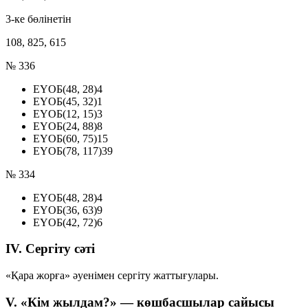
3-ке бөлінетін
108, 825, 615
№ 336
ЕҮОБ(48, 28)
4
ЕҮОБ(45, 32)
1
ЕҮОБ(12, 15)
3
ЕҮОБ(24, 88)
8
ЕҮОБ(60, 75)
15
ЕҮОБ(78, 117)
39
№ 334
ЕҮОБ(48, 28)
4
ЕҮОБ(36, 63)
9
ЕҮОБ(42, 72)
6
IV. Сергіту сәті
«Қара жорға» әуенімен сергіту жаттығулары.
V. «Кім жылдам?» — көшбасшылар сайысы