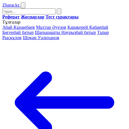
Zharar
.kz
Реферат
Жоспарлар
Тест сұрақтары
Тұлғалар
Абай Құнанбаев
Мұхтар Әуезов
Қаракерей Қабанбай
Бөгенбай батыр
Шапырашты Наурызбай батыр
Тұрар
Рысқұлов
Шоқан Уәлиханов