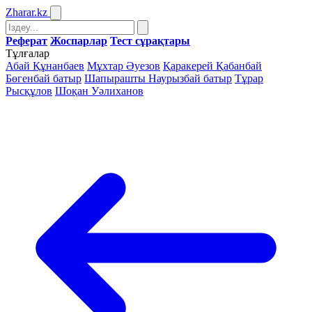
Zharar
.kz
Реферат
Жоспарлар
Тест сұрақтары
Тұлғалар
Абай Құнанбаев
Мұхтар Әуезов
Қаракерей Қабанбай
Бөгенбай батыр
Шапырашты Наурызбай батыр
Тұрар
Рысқұлов
Шоқан Уәлиханов