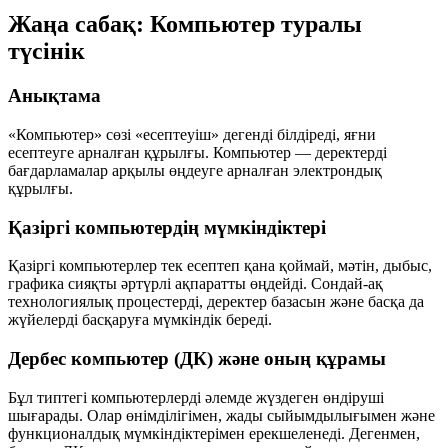
Жаңа сабақ: Компьютер туралы
түсінік
Анықтама
«Компьютер» сөзі «есептеуіш» дегенді білдіреді, яғни
есептеуге арналған құрылғы. Компьютер — деректерді
бағдарламалар арқылы өңдеуге арналған электрондық
құрылғы.
Қазіргі компьютердің мүмкіндіктері
Қазіргі компьютерлер тек есептеп қана қоймай, мәтін, дыбыс,
графика сияқты әртүрлі ақпаратты өңдейді. Сондай-ақ
технологиялық процестерді, деректер базасын және басқа да
жүйелерді басқаруға мүмкіндік береді.
Дербес компьютер (ДК) және оның құрамы
Бұл типтегі компьютерлерді әлемде жүздеген өндіруші
шығарады. Олар өнімділігімен, жады сыйымдылығымен және
функционалдық мүмкіндіктерімен ерекшеленеді. Дегенмен,