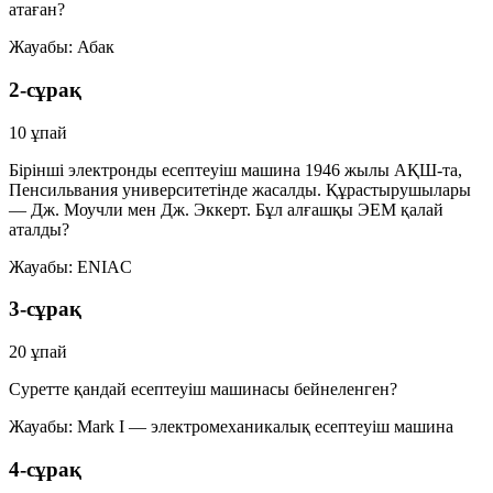
атаған?
Жауабы:
Абак
2-сұрақ
10 ұпай
Бірінші электронды есептеуіш машина 1946 жылы АҚШ-та,
Пенсильвания университетінде жасалды. Құрастырушылары
— Дж. Моучли мен Дж. Эккерт. Бұл алғашқы ЭЕМ қалай
аталды?
Жауабы:
ENIAC
3-сұрақ
20 ұпай
Суретте қандай есептеуіш машинасы бейнеленген?
Жауабы:
Mark I — электромеханикалық есептеуіш машина
4-сұрақ