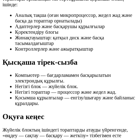
ішінде:
Аналық тақша
(оған микропроцессор, жедел жад және
басқа да тораптар орнатылады)
Адаптерлер
және басқарушы құрылғылар
Қоректендіру блогы
Жинақтауыштар
: қатқыл диск және басқа
тасымалдағыштар
Контроллерлер
және ажыратқыштар
Қысқаша тірек-сызба
Компьютер
— бағдарламамен басқарылатын
электрондық құрылғы.
Негізгі блок
— жүйелік блок.
Негізгі тораптар
— процессор және жедел жад.
Қосымша құрылғылар
— енгізу/шығару және байланыс
құралдары.
Оқуға кеңес
Жүйелік блоктың ішіндегі тораптарды атауды үйренгенде,
«өңдеу — сақтау — басқару — жеткізу» тізбегімен есте