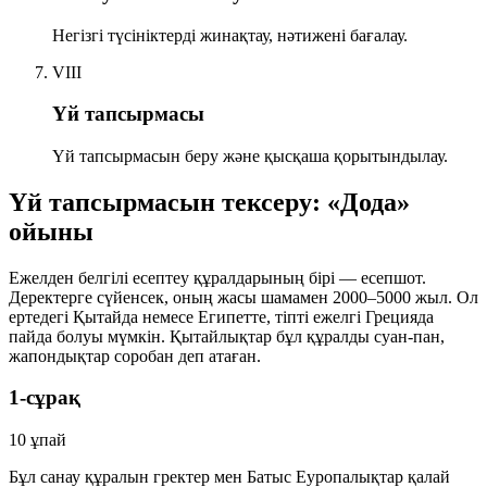
Негізгі түсініктерді жинақтау, нәтижені бағалау.
VIII
Үй тапсырмасы
Үй тапсырмасын беру және қысқаша қорытындылау.
Үй тапсырмасын тексеру: «Дода»
ойыны
Ежелден белгілі есептеу құралдарының бірі —
есепшот
.
Деректерге сүйенсек, оның жасы шамамен
2000–5000 жыл
. Ол
ертедегі Қытайда немесе Египетте, тіпті ежелгі Грецияда
пайда болуы мүмкін. Қытайлықтар бұл құралды
суан-пан
,
жапондықтар
соробан
деп атаған.
1-сұрақ
10 ұпай
Бұл санау құралын гректер мен Батыс Еуропалықтар қалай