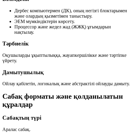
Дербес компьютермен (ДК), оның негізгі блоктарымен
және олардың қызметімен таныстыру.
ЭЕМ мүмкіндіктерін көрсету.
Процессор және жедел жад (ЖЖҚ) ұғымдарын
нақтылау.
Тәрбиелік
Оқушыларды ұқыптылыққа, жауапкершілікке және тәртіпке
үйрету.
Дамытушылық
Ойлау қабілетін, логикалық және абстрактілі ойлауды дамыту.
Сабақ форматы және қолданылатын
құралдар
Сабақтың түрі
Аралас сабақ.