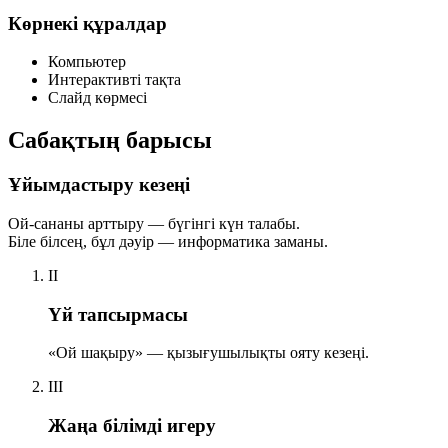
Көрнекі құралдар
Компьютер
Интерактивті тақта
Слайд көрмесі
Сабақтың барысы
Ұйымдастыру кезеңі
Ой-сананы арттыру — бүгінгі күн талабы.
Біле білсең, бұл дәуір — информатика заманы.
II
Үй тапсырмасы
«Ой шақыру» — қызығушылықты ояту кезеңі.
III
Жаңа білімді игеру