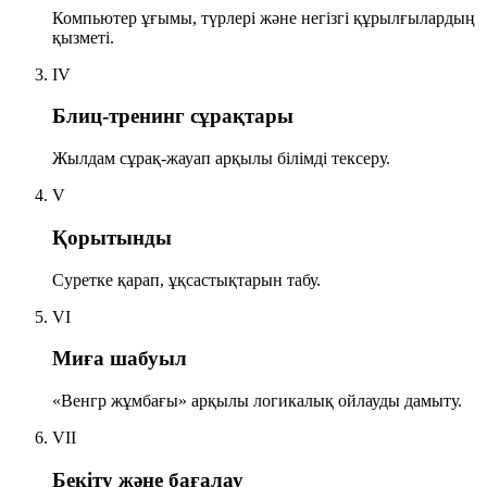
Компьютер ұғымы, түрлері және негізгі құрылғылардың
қызметі.
IV
Блиц-тренинг сұрақтары
Жылдам сұрақ-жауап арқылы білімді тексеру.
V
Қорытынды
Суретке қарап, ұқсастықтарын табу.
VI
Миға шабуыл
«Венгр жұмбағы» арқылы логикалық ойлауды дамыту.
VII
Бекіту және бағалау