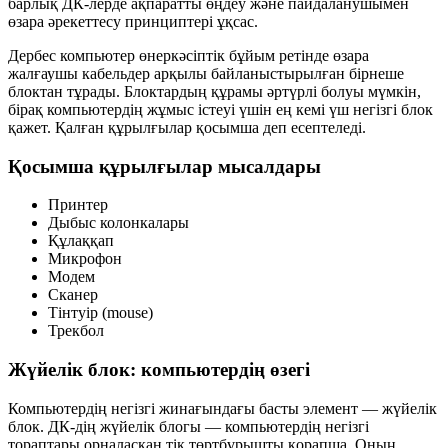
барлық ДК-лерде ақпаратты өңдеу және пайдаланушымен
өзара әрекеттесу принциптері ұқсас.
Дербес компьютер өнеркәсіптік бұйым ретінде өзара
жалғаушы кабельдер арқылы байланыстырылған бірнеше
блоктан тұрады. Блоктардың құрамы әртүрлі болуы мүмкін,
бірақ компьютердің жұмыс істеуі үшін
ең кемі үш негізгі блок
қажет. Қалған құрылғылар қосымша деп есептеледі.
Қосымша құрылғылар мысалдары
Принтер
Дыбыс колонкалары
Құлаққап
Микрофон
Модем
Сканер
Тінтуір (mouse)
Трекбол
Жүйелік блок: компьютердің өзегі
Компьютердің негізгі жинағындағы басты элемент —
жүйелік
блок
. ДК-дің жүйелік блогы — компьютердің негізгі
тораптары орналасқан тік төртбұрышты қорапша. Оның