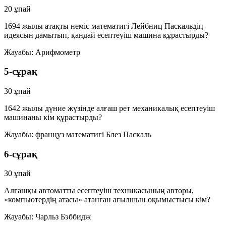
20 ұпай
1694 жылы атақты неміс математигі Лейбниц Паскальдің
идеясын дамытып, қандай есептеуіш машина құрастырды?
Жауабы:
Арифмометр
5-сұрақ
30 ұпай
1642 жылы дүние жүзінде алғаш рет механикалық есептеуіш
машинаны кім құрастырды?
Жауабы:
француз математигі Блез Паскаль
6-сұрақ
30 ұпай
Алғашқы автоматты есептеуіш техникасының авторы,
«компьютердің атасы» атанған ағылшын оқымыстысы кім?
Жауабы:
Чарльз Бэббидж