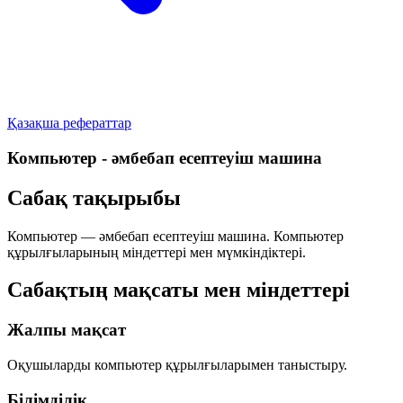
Қазақша рефераттар
Компьютер - әмбебап есептеуіш машина
Сабақ тақырыбы
Компьютер — әмбебап есептеуіш машина. Компьютер
құрылғыларының міндеттері мен мүмкіндіктері.
Сабақтың мақсаты мен міндеттері
Жалпы мақсат
Оқушыларды компьютер құрылғыларымен таныстыру.
Білімділік