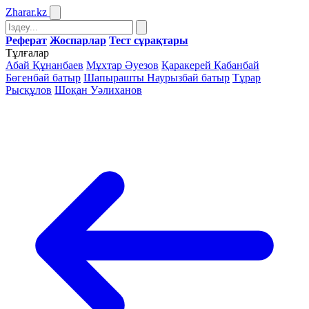
Zharar
.kz
Реферат
Жоспарлар
Тест сұрақтары
Тұлғалар
Абай Құнанбаев
Мұхтар Әуезов
Қаракерей Қабанбай
Бөгенбай батыр
Шапырашты Наурызбай батыр
Тұрар
Рысқұлов
Шоқан Уәлиханов