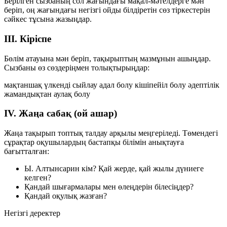
Берілген сызбаның сол жағындағы мақал-мәтелдерге мән
беріп, оң жағындағы негізгі ойды білдіретін сөз тіркестерін
сәйкес тұсына жазыңдар.
III. Кіріспе
Бөлім атауына мән беріп, тақырыптың мазмұнын ашыңдар.
Сызбаны өз сөздеріңмен толықтырыңдар:
мақтаншақ
үлкенді сыйлау
адал болу
кішіпейіл болу
әдептілік
жамандықтан аулақ болу
IV. Жаңа сабақ (ой ашар)
Жаңа тақырып топтық талдау арқылы меңгеріледі. Төмендегі
сұрақтар оқушылардың бастапқы білімін анықтауға
бағытталған:
Ы. Алтынсарин кім? Қай жерде, қай жылы дүниеге
келген?
Қандай шығармалары мен өлеңдерін білесіңдер?
Қандай оқулық жазған?
Негізгі деректер