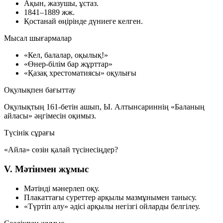
Ақын, жазушы, ұстаз.
1841–1889 жж.
Қостанай өңірінде дүниеге келген.
Мысал шығармалар
«Кел, балалар, оқылық!»
«Өнер-білім бар жұрттар»
«Қазақ хрестоматиясы» оқулығы
Оқулықпен бағыттау
Оқулықтың
161-бетін
ашып, Ы. Алтынсариннің
«Баланың
айласы»
әңгімесін оқимыз.
Түсінік сұрағы
«Айла» сөзін қалай түсінесіңдер?
V. Мәтінмен жұмыс
Мәтінді мәнерлеп оқу.
Плакаттағы суреттер арқылы мазмұнымен танысу.
«Түртіп алу» әдісі арқылы негізгі ойларды белгілеу.