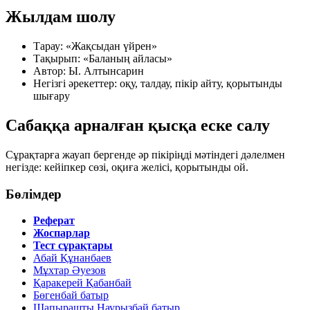
Жылдам шолу
Тарау:
«Жақсыдан үйрен»
Тақырып:
«Баланың айласы»
Автор:
Ы. Алтынсарин
Негізгі әрекеттер:
оқу, талдау, пікір айту, қорытынды
шығару
Сабаққа арналған қысқа еске салу
Сұрақтарға жауап бергенде әр пікіріңді мәтіндегі дәлелмен
негізде: кейіпкер сөзі, оқиға желісі, қорытынды ой.
Бөлімдер
Реферат
Жоспарлар
Тест сұрақтары
Абай Құнанбаев
Мұхтар Әуезов
Қаракерей Қабанбай
Бөгенбай батыр
Шапырашты Наурызбай батыр