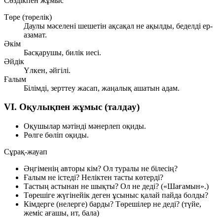
Сөздікпен жұмыс
Төре (төрелік)
Даулы мәселені шешетін ақсақал не ақылды, беделді ер-
азамат.
Әкім
Басқарушы, билік иесі.
Әйдік
Үлкен, әйгілі.
Ғалым
Білімді, зерттеу жасап, жаңалық ашатын адам.
VI. Оқулықпен жұмыс (талдау)
Оқушылар мәтінді мәнерлеп оқиды.
Рөлге бөліп оқиды.
Сұрақ-жауап
Әңгіменің авторы кім? Ол туралы не білесің?
Ғалым не істеді? Неліктен тасты көтерді?
Тастың астынан не шықты? Ол не деді? («Шағамын».)
Төрешіге жүгінейік деген ұсыныс қалай пайда болды?
Кімдерге (нелерге) барды? Төрешілер не деді? (түйе,
жеміс ағашы, ит, бала)