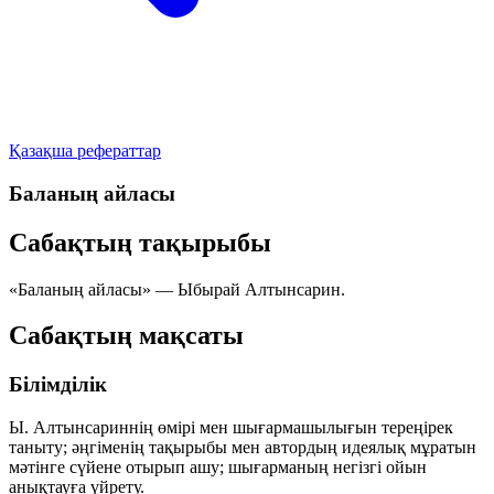
Қазақша рефераттар
Баланың айласы
Сабақтың тақырыбы
«Баланың айласы»
— Ыбырай Алтынсарин.
Сабақтың мақсаты
Білімділік
Ы. Алтынсариннің өмірі мен шығармашылығын тереңірек
таныту; әңгіменің тақырыбы мен автордың идеялық мұратын
мәтінге сүйене отырып ашу; шығарманың негізгі ойын
анықтауға үйрету.