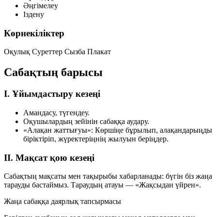
Әңгімелеу
Іздену
Көрнекіліктер
Оқулық
Суреттер
Сызба
Плакат
Сабақтың барысы
I. Ұйымдастыру кезеңі
Амандасу, түгендеу.
Оқушылардың зейінін сабаққа аудару.
«Алақан жаттығуы»:
Көршіңе бұрылып, алақандарыңды
біріктіріп, жүректеріңнің жылуын беріңдер.
II. Мақсат қою кезеңі
Сабақтың мақсаты мен тақырыбы хабарланады: бүгін біз жаңа
тарауды бастаймыз. Тараудың атауы —
«Жақсыдан үйрен»
.
Жаңа сабаққа даярлық тапсырмасы