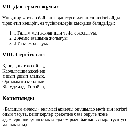
VII. Дәптермен жұмыс
Үш қатар жоспар бойынша дәптерге мәтіннен негізгі ойды
тірек етіп көшіріп, өз түсінгендерін қысқаша баяндайды:
1
Ғалым мен жыланның түйеге жолығуы.
2
Жеміс ағашына жолығуы.
3
Итке жолығуы.
VIII. Сергіту сәті
Қане, қанат жазайық,
Қарлығашқа ұқсайық.
Ұшып-ұшып алайық,
Орнымызға қонайық.
Білімде алда болайық.
Қорытынды
«Баланың айласы» әңгімесі арқылы оқушылар мәтіннің негізгі
ойын табуға, кейіпкерлер әрекетіне баға беруге және
адамгершілік құндылықтарды өмірмен байланыстыра түсінуге
машықтанады.