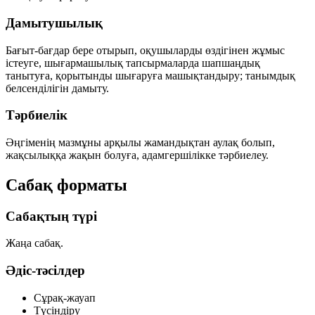
Дамытушылық
Бағыт-бағдар бере отырып, оқушыларды өздігінен жұмыс
істеуге, шығармашылық тапсырмаларда шапшаңдық
танытуға, қорытынды шығаруға машықтандыру; танымдық
белсенділігін дамыту.
Тәрбиелік
Әңгіменің мазмұны арқылы жамандықтан аулақ болып,
жақсылыққа жақын болуға, адамгершілікке тәрбиелеу.
Сабақ форматы
Сабақтың түрі
Жаңа сабақ.
Әдіс-тәсілдер
Сұрақ-жауап
Түсіндіру