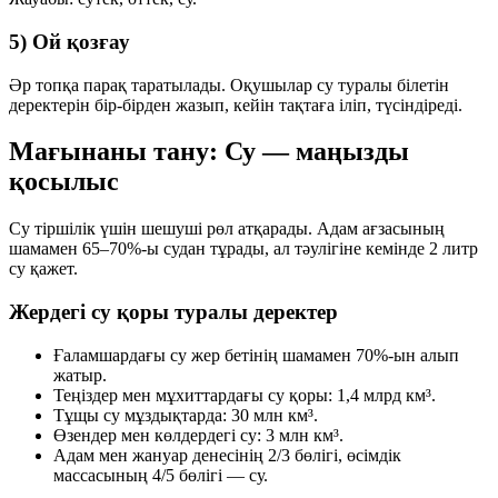
5) Ой қозғау
Әр топқа парақ таратылады. Оқушылар су туралы білетін
деректерін бір-бірден жазып, кейін тақтаға іліп, түсіндіреді.
Мағынаны тану: Су — маңызды
қосылыс
Су тіршілік үшін шешуші рөл атқарады. Адам ағзасының
шамамен
65–70%
-ы судан тұрады, ал тәулігіне кемінде
2 литр
су қажет.
Жердегі су қоры туралы деректер
Ғаламшардағы су жер бетінің шамамен
70%
-ын алып
жатыр.
Теңіздер мен мұхиттардағы су қоры:
1,4 млрд км³
.
Тұщы су мұздықтарда:
30 млн км³
.
Өзендер мен көлдердегі су:
3 млн км³
.
Адам мен жануар денесінің
2/3
бөлігі, өсімдік
массасының
4/5
бөлігі — су.