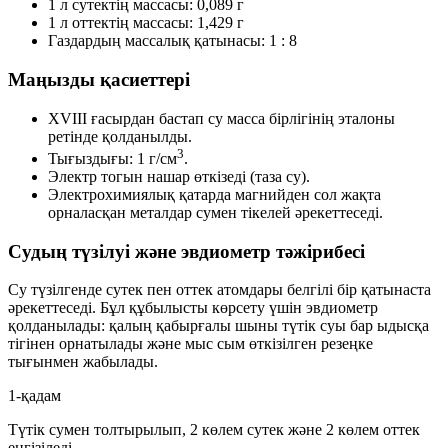
1 л сутектің массасы:
0,089 г
1 л оттектің массасы:
1,429 г
Газдардың массалық қатынасы:
1 : 8
Маңызды қасиеттері
XVIII ғасырдан бастап су масса бірлігінің эталоны
ретінде қолданылды.
3
Тығыздығы:
1 г/см
.
Электр тогын
нашар өткізеді
(таза су).
Электрохимиялық қатарда магнийден сол жақта
орналасқан металдар сумен тікелей әрекеттеседі.
Судың түзілуі және эвдиометр тәжірибесі
Су түзілгенде сутек пен оттек атомдары белгілі бір қатынаста
әрекеттеседі. Бұл құбылысты көрсету үшін
эвдиометр
қолданылады: қалың қабырғалы шыны түтік суы бар ыдысқа
тігінен орнатылады және мыс сым өткізілген резеңке
тығынмен жабылады.
1-қадам
Түтік сумен толтырылып,
2 көлем сутек
және
2 көлем оттек
енгізіледі.