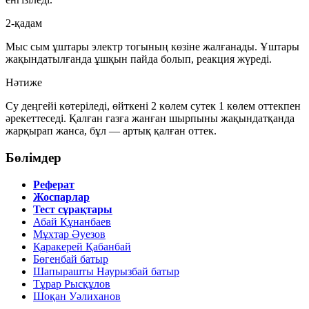
2-қадам
Мыс сым ұштары электр тогының көзіне жалғанады. Ұштары
жақындатылғанда ұшқын пайда болып, реакция жүреді.
Нәтиже
Су деңгейі көтеріледі, өйткені
2 көлем сутек 1 көлем оттекпен
әрекеттеседі. Қалған газға жанған шырпыны жақындатқанда
жарқырап жанса, бұл — артық қалған
оттек
.
Бөлімдер
Реферат
Жоспарлар
Тест сұрақтары
Абай Құнанбаев
Мұхтар Әуезов
Қаракерей Қабанбай
Бөгенбай батыр
Шапырашты Наурызбай батыр
Тұрар Рысқұлов
Шоқан Уәлиханов