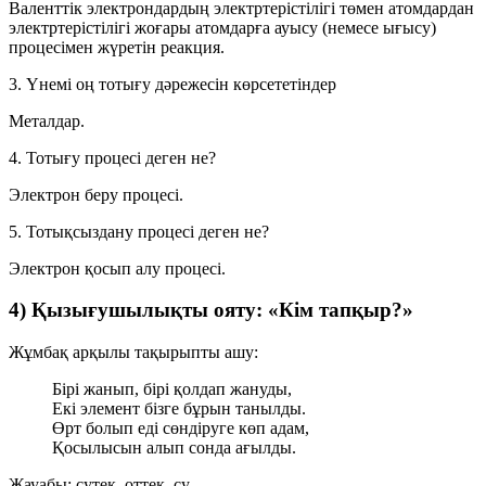
Валенттік электрондардың электртерістілігі төмен атомдардан
электртерістілігі жоғары атомдарға ауысу (немесе ығысу)
процесімен жүретін реакция.
3. Үнемі оң тотығу дәрежесін көрсететіндер
Металдар.
4. Тотығу процесі деген не?
Электрон беру процесі.
5. Тотықсыздану процесі деген не?
Электрон қосып алу процесі.
4) Қызығушылықты ояту: «Кім тапқыр?»
Жұмбақ арқылы тақырыпты ашу:
Бірі жанып, бірі қолдап жануды,
Екі элемент бізге бұрын танылды.
Өрт болып еді сөндіруге көп адам,
Қосылысын алып сонда ағылды.
Жауабы:
сутек, оттек, су
.