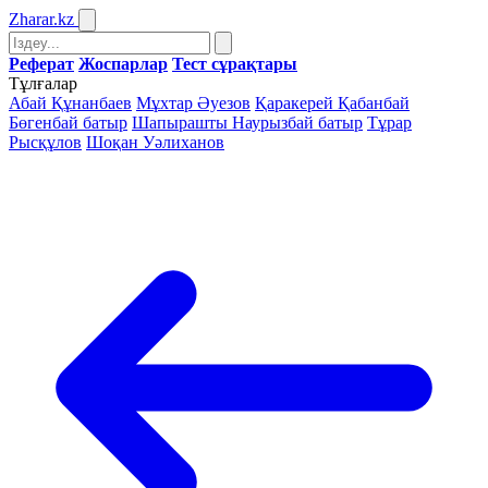
Zharar
.kz
Реферат
Жоспарлар
Тест сұрақтары
Тұлғалар
Абай Құнанбаев
Мұхтар Әуезов
Қаракерей Қабанбай
Бөгенбай батыр
Шапырашты Наурызбай батыр
Тұрар
Рысқұлов
Шоқан Уәлиханов