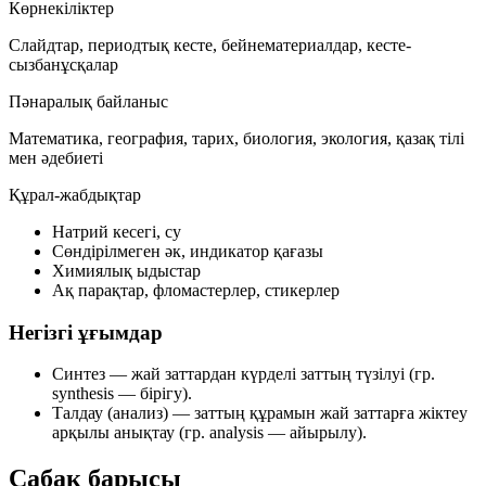
Көрнекіліктер
Слайдтар, периодтық кесте, бейнематериалдар, кесте-
сызбанұсқалар
Пәнаралық байланыс
Математика, география, тарих, биология, экология, қазақ тілі
мен әдебиеті
Құрал-жабдықтар
Натрий кесегі, су
Сөндірілмеген әк, индикатор қағазы
Химиялық ыдыстар
Ақ парақтар, фломастерлер, стикерлер
Негізгі ұғымдар
Синтез
— жай заттардан күрделі заттың түзілуі (гр.
synthesis
— бірігу).
Талдау (анализ)
— заттың құрамын жай заттарға жіктеу
арқылы анықтау (гр.
analysis
— айырылу).
Сабақ барысы