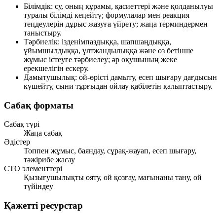
Білімдік:
су, оның құрамы, қасиеттері және қолданылуы
туралы білімді кеңейту; формулалар мен реакция
теңдеулерін дұрыс жазуға үйрету; жаңа терминдермен
таныстыру.
Тәрбиелік:
ізденімпаздыққа, шапшаңдыққа,
ұйымшылдыққа, ұлтжандылыққа және өз бетінше
жұмыс істеуге тәрбиелеу; әр оқушының жеке
ерекшелігін ескеру.
Дамытушылық:
ой-өрісті дамыту, есеп шығару дағдысын
күшейту, сыни тұрғыдан ойлау қабілетін қалыптастыру.
Сабақ форматы
Сабақ түрі
Жаңа сабақ
Әдістер
Топпен жұмыс, баяндау, сұрақ-жауап, есеп шығару,
тәжірибе жасау
СТО элементтері
Қызығушылықты ояту, ой қозғау, мағынаны тану, ой
түйіндеу
Қажетті ресурстар