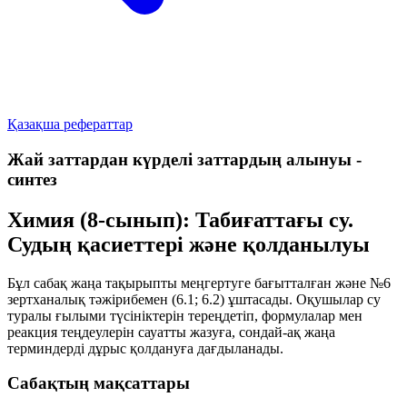
Қазақша рефераттар
Жай заттардан күрделі заттардың алынуы -
синтез
Химия (8-сынып): Табиғаттағы су.
Судың қасиеттері және қолданылуы
Бұл сабақ жаңа тақырыпты меңгертуге бағытталған және
№6
зертханалық тәжірибемен
(6.1; 6.2) ұштасады. Оқушылар су
туралы ғылыми түсініктерін тереңдетіп, формулалар мен
реакция теңдеулерін сауатты жазуға, сондай-ақ жаңа
терминдерді дұрыс қолдануға дағдыланады.
Сабақтың мақсаттары