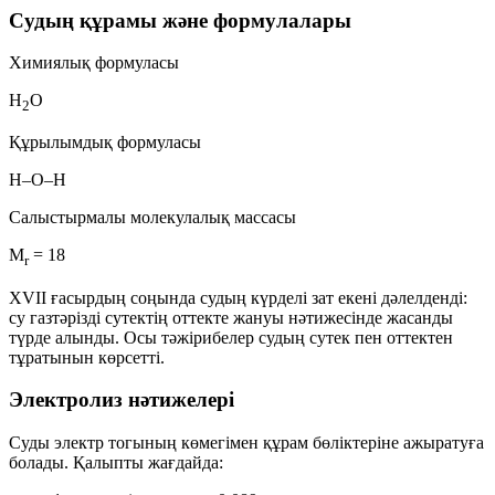
Судың құрамы және формулалары
Химиялық формуласы
H
O
2
Құрылымдық формуласы
H–O–H
Салыстырмалы молекулалық массасы
M
= 18
r
XVII ғасырдың соңында судың
күрделі зат
екені дәлелденді:
су газтәрізді сутектің оттекте жануы нәтижесінде жасанды
түрде алынды. Осы тәжірибелер судың
сутек пен оттектен
тұратынын көрсетті.
Электролиз нәтижелері
Суды электр тогының көмегімен құрам бөліктеріне ажыратуға
болады. Қалыпты жағдайда: