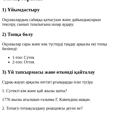
1) Ұйымдастыру
Оқушылардың сабаққа қатысуын және дайындықтарын
тексеру, сынып тазалығына назар аудару.
2) Топқа бөлу
Оқушылар сары және көк түстерді таңдау арқылы екі топқа
бөлінеді:
1-топ:
Сутек
2-топ:
Оттек
3) Үй тапсырмасы және өткенді қайталау
Сұрақ-жауап арқылы негізгі ұғымдарды еске түсіру.
1. Сутекті кім және қай жылы ашты?
1776 жылы ағылшын ғалымы Г. Кавендиш ашқан.
2. Тотығу-тотықсыздану реакциясы деген не?