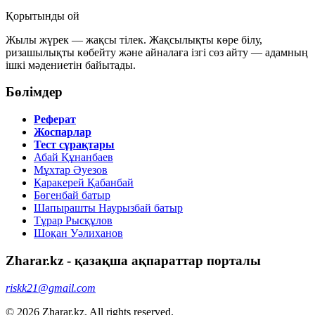
Қорытынды ой
Жылы жүрек — жақсы тілек.
Жақсылықты көре білу,
ризашылықты көбейту және айналаға ізгі сөз айту — адамның
ішкі мәдениетін байытады.
Бөлімдер
Реферат
Жоспарлар
Тест сұрақтары
Абай Құнанбаев
Мұхтар Әуезов
Қаракерей Қабанбай
Бөгенбай батыр
Шапырашты Наурызбай батыр
Тұрар Рысқұлов
Шоқан Уәлиханов
Zharar.kz - қазақша ақпараттар порталы
riskk21@gmail.com
© 2026 Zharar.kz. All rights reserved.