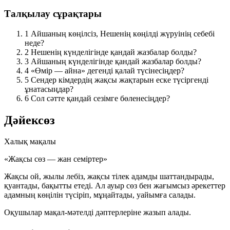
Талқылау сұрақтары
1
Айшаның көңілсіз, Нешенің көңілді жүруінің себебі
неде?
2
Нешенің күнделігінде қандай жазбалар болды?
3
Айшаның күнделігінде қандай жазбалар болды?
4
«Өмір — айна» дегенді қалай түсінесіңдер?
5
Сендер кімдердің жақсы жақтарын еске түсіргенді
ұнатасыңдар?
6
Сол сәтте қандай сезімге бөленесіңдер?
Дәйексөз
Халық мақалы
«Жақсы сөз — жан семіртер»
Жақсы ой, жылы лебіз, жақсы тілек адамды шаттандырады,
қуантады, бақытты етеді. Ал ауыр сөз бен жағымсыз әрекеттер
адамның көңілін түсіріп, мұңайтады, уайымға салады.
Оқушылар мақал-мәтелді дәптерлеріне жазып алады.