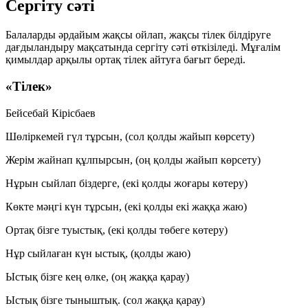
Сергіту сәті
Балаларды әрдайым жақсы ойлап, жақсы тілек білдіруге
дағдыландыру мақсатында сергіту сәті өткізіледі. Мұғалім
қимылдар арқылы ортақ тілек айтуға бағыт береді.
«Тілек»
Бейсебай Кірісбаев
Шөліркемей гүл тұрсын,
(сол қолды жайып көрсету)
Жерім жайнап құлпырсын,
(оң қолды жайып көрсету)
Нұрын сыйлап біздерге,
(екі қолды жоғары көтеру)
Көкте мәңгі күн тұрсын,
(екі қолды екі жаққа жаю)
Ортақ бізге туыстық,
(екі қолды төбеге көтеру)
Нұр сыйлаған күн ыстық,
(қолды жаю)
Ыстық бізге кең өлке,
(оң жаққа қарау)
Ыстық бізге тыныштық.
(сол жаққа қарау)