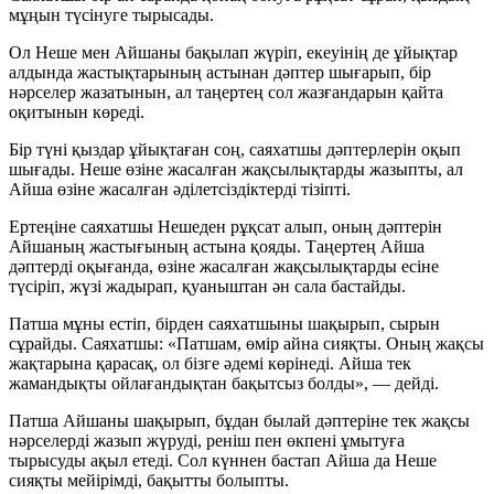
мұңын түсінуге тырысады.
Ол Неше мен Айшаны бақылап жүріп, екеуінің де ұйықтар
алдында жастықтарының астынан дәптер шығарып, бір
нәрселер жазатынын, ал таңертең сол жазғандарын қайта
оқитынын көреді.
Бір түні қыздар ұйықтаған соң, саяхатшы дәптерлерін оқып
шығады. Неше өзіне жасалған жақсылықтарды жазыпты, ал
Айша өзіне жасалған әділетсіздіктерді тізіпті.
Ертеңіне саяхатшы Нешеден рұқсат алып, оның дәптерін
Айшаның жастығының астына қояды. Таңертең Айша
дәптерді оқығанда, өзіне жасалған жақсылықтарды есіне
түсіріп, жүзі жадырап, қуаныштан ән сала бастайды.
Патша мұны естіп, бірден саяхатшыны шақырып, сырын
сұрайды. Саяхатшы: «Патшам, өмір айна сияқты. Оның жақсы
жақтарына қарасақ, ол бізге әдемі көрінеді. Айша тек
жамандықты ойлағандықтан бақытсыз болды», — дейді.
Патша Айшаны шақырып, бұдан былай дәптеріне тек жақсы
нәрселерді жазып жүруді, реніш пен өкпені ұмытуға
тырысуды ақыл етеді. Сол күннен бастап Айша да Неше
сияқты мейірімді, бақытты болыпты.