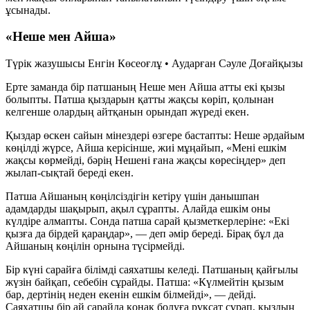
ұсынады.
«Неше мен Айша»
Түрік жазушысы Енгін Көсеоғлұ • Аударған Сәуле Доғайқызы
Ерте заманда бір патшаның Неше мен Айша атты екі қызы
болыпты. Патша қыздарын қатты жақсы көріп, қолынан
келгенше олардың айтқанын орындап жүреді екен.
Қыздар өскен сайын мінездері өзгере бастапты: Неше әрдайым
көңілді жүрсе, Айша керісінше, жиі мұңайып, «Мені ешкім
жақсы көрмейді, бәрің Нешені ғана жақсы көресіңдер» деп
жылап-сықтай береді екен.
Патша Айшаның көңілсіздігін кетіру үшін данышпан
адамдарды шақырып, ақыл сұрапты. Алайда ешкім оны
күлдіре алмапты. Сонда патша сарай қызметкерлеріне: «Екі
қызға да бірдей қараңдар», — деп әмір береді. Бірақ бұл да
Айшаның көңілін орнына түсірмейді.
Бір күні сарайға білімді саяхатшы келеді. Патшаның қайғылы
жүзін байқап, себебін сұрайды. Патша: «Күлмейтін қызым
бар, дертінің неден екенін ешкім білмейді», — дейді.
Саяхатшы бір ай сарайда қонақ болуға рұқсат сұрап, қыздың