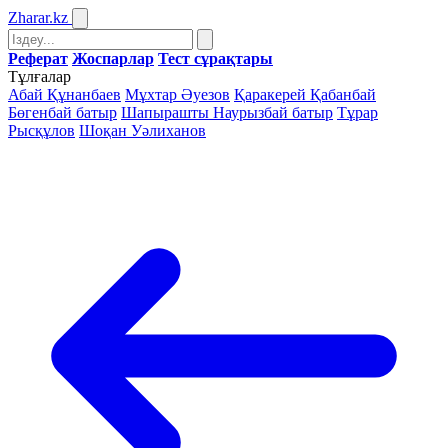
Zharar
.kz
Реферат
Жоспарлар
Тест сұрақтары
Тұлғалар
Абай Құнанбаев
Мұхтар Әуезов
Қаракерей Қабанбай
Бөгенбай батыр
Шапырашты Наурызбай батыр
Тұрар
Рысқұлов
Шоқан Уәлиханов