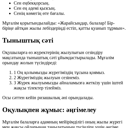
Сен еңбекқорсың.
Сен ең әдемі қызсың.
Сенің көмегің өте бағалы.
Мұғалім қорытындылайды: «Жарайсыңдар, балалар! Бір-
біріңе айтқан жылы лебіздеріңді естіп, қатты қуанып тұрмын».
Тыныштық сәті
Оқушыларға өз жүректерінің жылулығын сезіндіру
мақсатында тыныштық сәті ұйымдастырылады. Мұғалім
орындау жолын түсіндіреді:
1
Оң қолымызды жүрегіміздің тұсына қоямыз.
2
Жүрегіміздің жылуын сезінеміз.
3
Жүрек жылуымызды айналамызға жеткізу үшін іштей
жақсы тілектер тілейміз.
Осы сәттен кейін
ризашылық әні
орындалады.
Оқулықпен жұмыс: әңгімелеу
Мұғалім балаларға адамның мейірімділігі оның
жылы жүрегі
мен
жақсы ойларынан
танылатынын түсіндіру үшін әңгіме