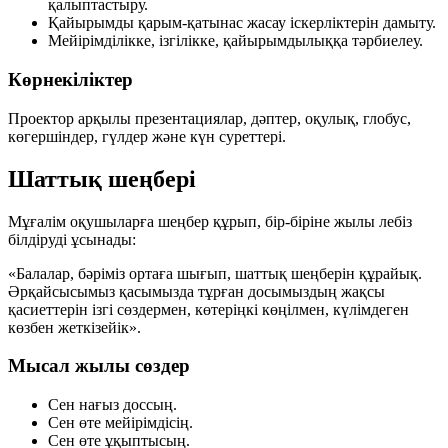
қалыптастыру.
Қайырымды қарым-қатынас жасау іскерліктерін дамыту.
Мейірімділікке, ізгілікке, қайырымдылыққа тәрбиелеу.
Көрнекіліктер
Проектор арқылы презентациялар, дәптер, оқулық, глобус,
көгершіндер, гүлдер және күн суреттері.
Шаттық шеңбері
Мұғалім оқушыларға шеңбер құрып, бір-біріне жылы лебіз
білдіруді ұсынады:
«Балалар, бәріміз ортаға шығып, шаттық шеңберін құрайық.
Әрқайсысымыз қасымызда тұрған досымыздың жақсы
қасиеттерін
ізгі сөздермен
,
көтеріңкі көңілмен
,
күлімдеген
көзбен
жеткізейік».
Мысал жылы сөздер
Сен нағыз доссың.
Сен өте мейірімдісің.
Сен өте ұқыптысың.