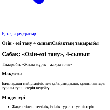
Қазақша рефераттар
Өзін - өзі тану 4 сыныпСабақтың тақырыбы
Сабақ: «Өзін-өзі тану», 4-сынып
Тақырыбы:
«Жылы жүрек – жақсы тілек»
Мақсаты
Балалардың
мейірімділік
пен
қайырымдылық
құндылықтары
туралы түсініктерін кеңейту.
Міндеттері
Жақсы тілек, ізеттілік, ізгілік туралы түсініктерін