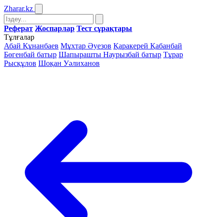
Zharar
.kz
Реферат
Жоспарлар
Тест сұрақтары
Тұлғалар
Абай Құнанбаев
Мұхтар Әуезов
Қаракерей Қабанбай
Бөгенбай батыр
Шапырашты Наурызбай батыр
Тұрар
Рысқұлов
Шоқан Уәлиханов