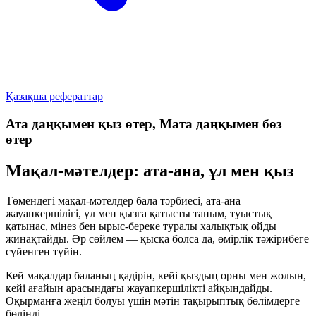
Қазақша рефераттар
Ата даңқымен қыз өтер, Мата даңқымен бөз
өтер
Мақал-мәтелдер: ата-ана, ұл мен қыз
Төмендегі мақал-мәтелдер бала тәрбиесі, ата-ана
жауапкершілігі, ұл мен қызға қатысты таным, туыстық
қатынас, мінез бен ырыс-береке туралы халықтық ойды
жинақтайды. Әр сөйлем — қысқа болса да, өмірлік тәжірибеге
сүйенген түйін.
Кей мақалдар баланың қадірін, кейі қыздың орны мен жолын,
кейі ағайын арасындағы жауапкершілікті айқындайды.
Оқырманға жеңіл болуы үшін мәтін тақырыптық бөлімдерге
бөлінді.