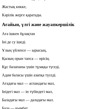
Жастық көкке,
Кәрілік жерге қаратады.
Ағайын, үлгі және жауапкершілік
Аға ішкен бұлақтан
Іні де су ішеді.
Ұлың үйленсе — ырысың,
Қызың орын тапса — өрісің.
Құс балапаны үшін тұзаққа түседі,
Адам баласы үшін азапқа түседі.
Ағадағы мал — аспандағы мал,
Інідегі мал — ін түбіндегі мал,
Баладағы мал — даладағы мал.
Бала — қымбат,