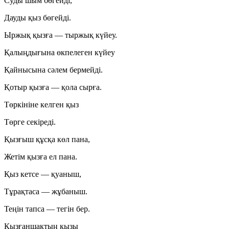
Суды шым бөгейді,
Дауды қыз бөгейді.
Ыржық қызға — тыржық күйеу.
Қалыңдығына өкпелеген күйеу
Қайнысына сәлем бермейді.
Қотыр қызға — қола сырға.
Төркініне келген қыз
Төрге секіреді.
Қызғыш құсқа көл пана,
Жетім қызға ел пана.
Қыз кетсе — қуаныш,
Тұрақтаса — жұбаныш.
Теңін тапса — тегін бер.
Қызғаншақтың қызы