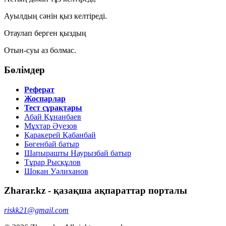
Ауылдың сәнін қыз келтіреді.
Отаулап берген қыздың
Отын-суы аз болмас.
Бөлімдер
Реферат
Жоспарлар
Тест сұрақтары
Абай Құнанбаев
Мұхтар Әуезов
Қаракерей Қабанбай
Бөгенбай батыр
Шапырашты Наурызбай батыр
Тұрар Рысқұлов
Шоқан Уәлиханов
Zharar.kz - қазақша ақпараттар порталы
riskk21@gmail.com