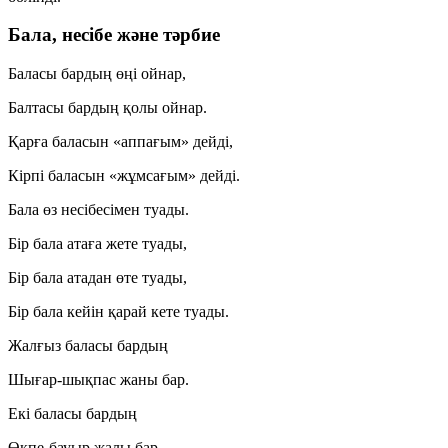
Бала, несібе және тәрбие
Баласы бардың өңі ойнар,
Балтасы бардың қолы ойнар.
Қарға баласын «аппағым» дейді,
Кірпі баласын «жұмсағым» дейді.
Бала өз несібесімен туады.
Бір бала атаға жете туады,
Бір бала атадан өте туады,
Бір бала кейін қарай кете туады.
Жалғыз баласы бардың
Шығар-шықпас жаны бар.
Екі баласы бардың
Өкпе-бауыр жалы бар.