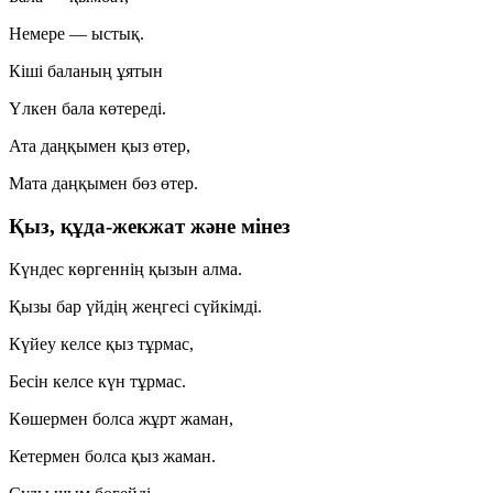
Немере — ыстық.
Кіші баланың ұятын
Үлкен бала көтереді.
Ата даңқымен қыз өтер,
Мата даңқымен бөз өтер.
Қыз, құда-жекжат және мінез
Күндес көргеннің қызын алма.
Қызы бар үйдің жеңгесі сүйкімді.
Күйеу келсе қыз тұрмас,
Бесін келсе күн тұрмас.
Көшермен болса жұрт жаман,
Кетермен болса қыз жаман.