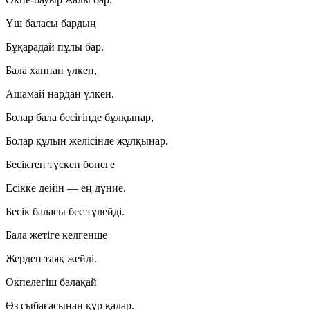
Үш баласы бардың
Бұқарадай пұлы бар.
Бала ханнан үлкен,
Ашамай нардан үлкен.
Болар бала бесігінде бұлқынар,
Болар құлын желісінде жұлқынар.
Бесіктен түскен бөпеге
Есікке дейін — ең дүние.
Бесік баласы бес түлейді.
Бала жетіге келгенше
Жерден таяқ жейді.
Өкпелегіш балақай
Өз сыбағасынан құр қалар.