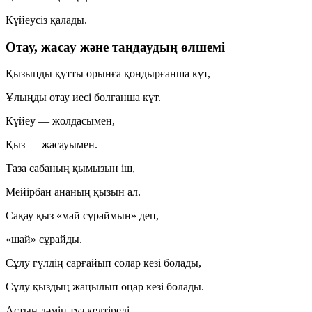
Күйеусіз қалады.
Отау, жасау және таңдаудың өлшемі
Қызыңды құтты орынға қондырғанша күт,
Ұлыңды отау иесі болғанша күт.
Күйеу — жолдасымен,
Қыз — жасауымен.
Таза сабаның қымызын іш,
Мейірбан ананың қызын ал.
Сақау қыз «май сұраймын» деп,
«шай» сұрайды.
Сұлу гүлдің сарғайып солар кезі болады,
Сұлу қыздың жаңылып оңар кезі болады.
Астың дәмін тұз келтіреді,