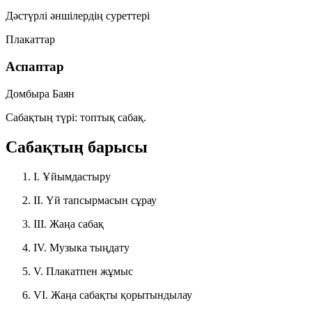
Дәстүрлі әншілердің суреттері
Плакаттар
Аспаптар
Домбыра
Баян
Сабақтың түрі:
топтық сабақ.
Сабақтың барысы
I.
Ұйымдастыру
II.
Үй тапсырмасын сұрау
III.
Жаңа сабақ
IV.
Музыка тыңдату
V.
Плакатпен жұмыс
VI.
Жаңа сабақты қорытындылау