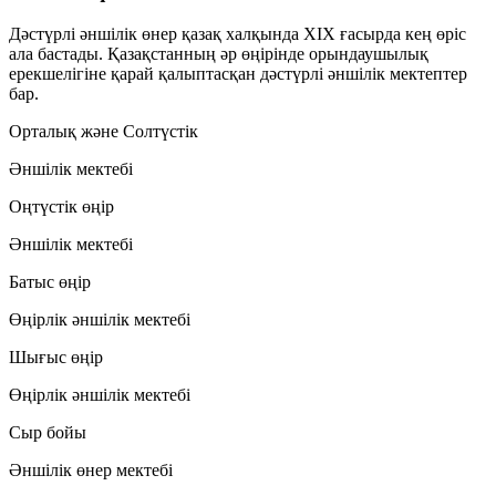
Дәстүрлі әншілік өнер қазақ халқында
XIX ғасырда
кең өріс
ала бастады. Қазақстанның әр өңірінде орындаушылық
ерекшелігіне қарай қалыптасқан дәстүрлі әншілік мектептер
бар.
Орталық және Солтүстік
Әншілік мектебі
Оңтүстік өңір
Әншілік мектебі
Батыс өңір
Өңірлік әншілік мектебі
Шығыс өңір
Өңірлік әншілік мектебі
Сыр бойы
Әншілік өнер мектебі