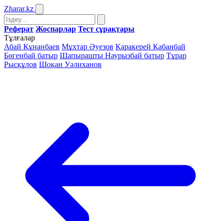
Zharar
.kz
Реферат
Жоспарлар
Тест сұрақтары
Тұлғалар
Абай Құнанбаев
Мұхтар Әуезов
Қаракерей Қабанбай
Бөгенбай батыр
Шапырашты Наурызбай батыр
Тұрар
Рысқұлов
Шоқан Уәлиханов