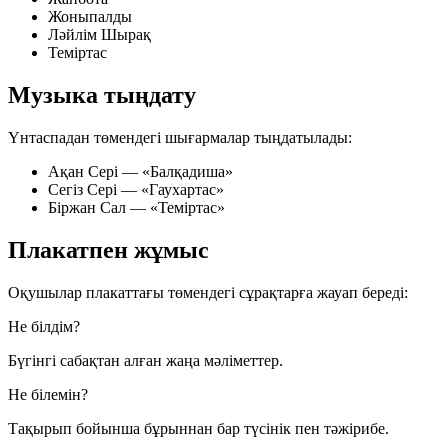
Жоныпалды
Ләйлім Шырақ
Теміртас
Музыка тыңдату
Үнтаспадан төмендегі шығармалар тыңдатылады:
Ақан Сері
— «Балқадиша»
Сегіз Сері
— «Гаухартас»
Біржан Сал
— «Теміртас»
Плакатпен жұмыс
Оқушылар плакаттағы төмендегі сұрақтарға жауап береді:
Не білдім?
Бүгінгі сабақтан алған жаңа мәліметтер.
Не білемін?
Тақырып бойынша бұрыннан бар түсінік пен тәжірибе.