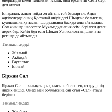
өнерпаздығымен танылған. Халық оны еркелетіп
Сегіз Сері
деп атаған.
Ел аралап, жиын-тойда ән айтып, той басқарған. Аңыз-
әңгімелерде оның Қостанай өңіріндегі Шыңғыс болыстың
қуанышына қатысып, шілдехананы басқарғаны айтылады.
Сол жиында нәрестеге
Мұхамедқанапия
есімі берілген деген
дерек бар. Кейін бұл есім
Шоқан Уәлихановтың
шын аты
ретінде де айтылады.
Танымал әндері
Жылыой
Ақбақай
Гаухартас
Елигай
Біржан Сал
Біржан Сал — халықтың ықыласына бөленген, өз дәуірінің
лирик әншісі
. Өнері мен болмысына сай оған
«Сал»
атауы
берілген.
Танымал әндері
Жанбота