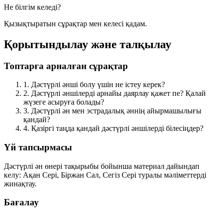
Не білгім келеді?
Қызықтыратын сұрақтар мен келесі қадам.
Қорытындылау және талқылау
Топтарға арналған сұрақтар
1.
Дәстүрлі әнші болу үшін не істеу керек?
2.
Дәстүрлі әншілерді арнайы даярлау қажет пе? Қалай
жүзеге асыруға болады?
3.
Дәстүрлі ән мен эстрадалық әннің айырмашылығы
қандай?
4.
Қазіргі таңда қандай дәстүрлі әншілерді білесіңдер?
Үй тапсырмасы
Дәстүрлі ән өнері
тақырыбы бойынша материал дайындап
келу:
Ақан Сері
,
Біржан Сал
,
Сегіз Сері
туралы мәліметтерді
жинақтау.
Бағалау