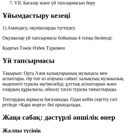
VII.
Бағалау және үй тапсырмасын беру
Ұйымдастыру кезеңі
1)
Амандасу, оқушыларды түгендеу.
Оқушылар үй тапсырмасы бойынша
4 топқа
бөлінеді:
Қырғыз
Тәжік
Өзбек
Түркімен
Үй тапсырмасы
Тақырып:
Орта Азия халықтарының музыкасы мен
аспаптары
. Әр топ өз атауына сәйкес халықтың музыкалық
мәдениеті туралы әңгімелейді, ұлттық аспаптарын және
олардың
құрылысы
,
ойналу тәсілі
туралы таныстырады.
Топтардың жұмысы бағаланады. Одан кейін сергіту сәті
ретінде
«Қара жорға»
биі орындалады.
Жаңа сабақ: дәстүрлі әншілік өнер
Жалпы түсінік