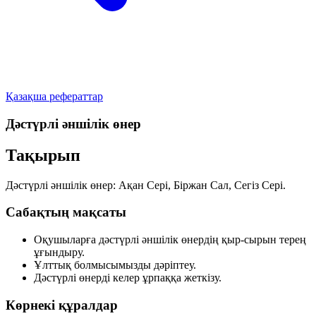
Қазақша рефераттар
Дәстүрлі әншілік өнер
Тақырып
Дәстүрлі әншілік өнер:
Ақан Сері
,
Біржан Сал
,
Сегіз Сері
.
Сабақтың мақсаты
Оқушыларға дәстүрлі әншілік өнердің қыр-сырын терең
ұғындыру.
Ұлттық болмысымызды дәріптеу.
Дәстүрлі өнерді келер ұрпаққа жеткізу.
Көрнекі құралдар