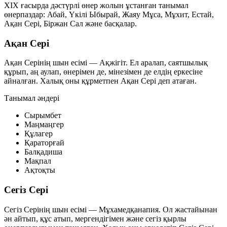
XIX ғасырда дәстүрлі өнер жолын ұстанған танымал
өнерпаздар:
Абай
,
Үкілі Ыбырай
,
Жаяу Мұса
,
Мұхит
,
Естай
,
Ақан Сері
,
Біржан Сал
және басқалар.
Ақан Сері
Ақан Серінің шын есімі —
Ақжігіт
. Ел аралап, саятшылық
құрып, аң аулап, өнерімен де, мінезімен де елдің еркесіне
айналған. Халық оны құрметпен
Ақан Сері
деп атаған.
Танымал әндері
Сырымбет
Маңмаңгер
Құлагер
Қараторғай
Балқадиша
Мақпал
Ақтоқты
Сегіз Сері
Сегіз Серінің шын есімі —
Мұхамедқанапия
. Ол жастайынан
ән айтып, құс атып, мергендігімен және сегіз қырлы