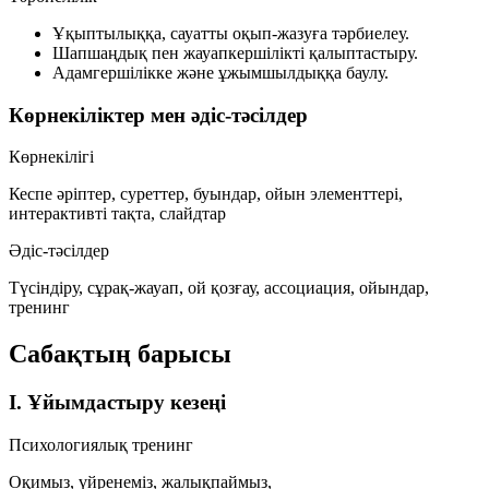
Ұқыптылыққа, сауатты оқып-жазуға тәрбиелеу.
Шапшаңдық пен жауапкершілікті қалыптастыру.
Адамгершілікке және ұжымшылдыққа баулу.
Көрнекіліктер мен әдіс-тәсілдер
Көрнекілігі
Кеспе әріптер, суреттер, буындар, ойын элементтері,
интерактивті тақта, слайдтар
Әдіс-тәсілдер
Түсіндіру, сұрақ-жауап, ой қозғау, ассоциация, ойындар,
тренинг
Сабақтың барысы
I. Ұйымдастыру кезеңі
Психологиялық тренинг
Оқимыз, үйренеміз, жалықпаймыз,