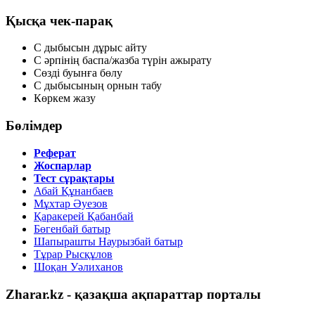
Қысқа чек-парақ
С дыбысын дұрыс айту
С әрпінің баспа/жазба түрін ажырату
Сөзді буынға бөлу
С дыбысының орнын табу
Көркем жазу
Бөлімдер
Реферат
Жоспарлар
Тест сұрақтары
Абай Құнанбаев
Мұхтар Әуезов
Қаракерей Қабанбай
Бөгенбай батыр
Шапырашты Наурызбай батыр
Тұрар Рысқұлов
Шоқан Уәлиханов
Zharar.kz - қазақша ақпараттар порталы