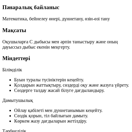
Пәнаралық байланыс
Математика, бейнелеу өнері, дүниетану, өзін-өзі тану
Мақсаты
Оқушыларға
С дыбысы мен әрпін
таныстыру және оның
дауыссыз дыбыс
екенін меңгерту.
Міндеттері
Білімділік
Буын туралы түсініктерін кеңейту.
Қолдарын жаттықтыру, сөздерді оқу және жазуға үйрету.
Сөздерге талдау жасай білуге дағдыландыру.
Дамытушылық
Ойлау қабілеті мен дүниетанымын кеңейту.
Сөздік қорын, тіл байлығын дамыту.
Көркем жазу дағдыларын жетілдіру.
Тәрбиелілік