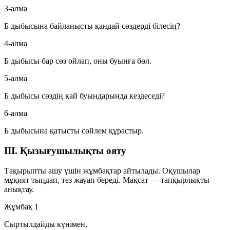
3-алма
Б дыбысына байланысты қандай сөздерді білесің?
4-алма
Б дыбысы бар сөз ойлап, оны буынға бөл.
5-алма
Б дыбысы сөздің қай буындарында кездеседі?
6-алма
Б дыбысына қатысты сөйлем құрастыр.
III. Қызығушылықты ояту
Тақырыпты ашу үшін жұмбақтар айтылады. Оқушылар
мұқият тыңдап, тез жауап береді. Мақсат — тапқырлықты
анықтау.
Жұмбақ 1
Сыртылдайды күнімен,