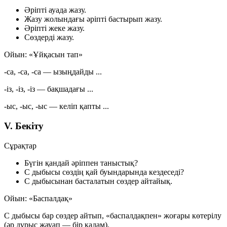
Әріпті ауада жазу.
Жазу жолындағы әріпті бастырып жазу.
Әріпті жеке жазу.
Сөздерді жазу.
Ойын: «Ұйқасын тап»
-са, -са, -са
— ызыңдайды ...
-із, -із, -із
— бақшадағы ...
-ыс, -ыс, -ыс
— келіп қапты ...
V. Бекіту
Сұрақтар
Бүгін қандай әріппен таныстық?
С дыбысы сөздің қай буындарында кездеседі?
С дыбысынан басталатын сөздер айтайық.
Ойын: «Баспалдақ»
С дыбысы бар сөздер айтып, «баспалдақпен» жоғары көтерілу
(әр дұрыс жауап — бір қадам).