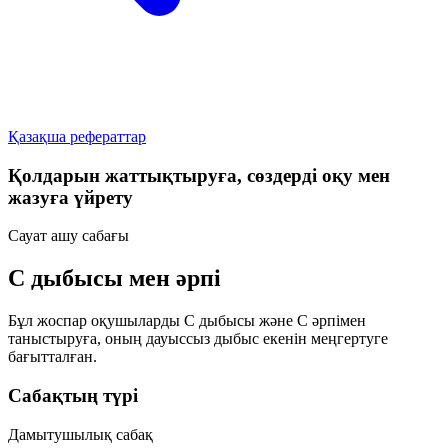
Қазақша рефераттар
Қолдарын жаттықтыруға, сөздерді оқу мен
жазуға үйрету
Сауат ашу сабағы
С дыбысы мен әрпі
Бұл жоспар оқушыларды
С дыбысы
және
С әрпімен
таныстыруға, оның
дауыссыз дыбыс
екенін меңгертуге
бағытталған.
Сабақтың түрі
Дамытушылық сабақ