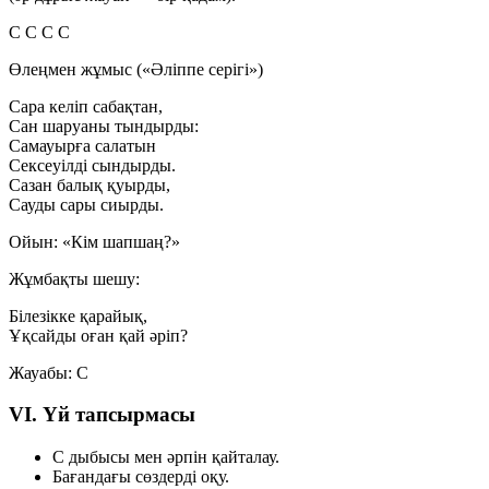
С
С
С
С
Өлеңмен жұмыс («Әліппе серігі»)
Сара келіп сабақтан,
Сан шаруаны тындырды:
Самауырға салатын
Сексеуілді сындырды.
Сазан балық қуырды,
Сауды сары сиырды.
Ойын: «Кім шапшаң?»
Жұмбақты шешу:
Білезікке қарайық,
Ұқсайды оған қай әріп?
Жауабы:
С
VI. Үй тапсырмасы
С дыбысы мен әрпін қайталау.
Бағандағы сөздерді оқу.