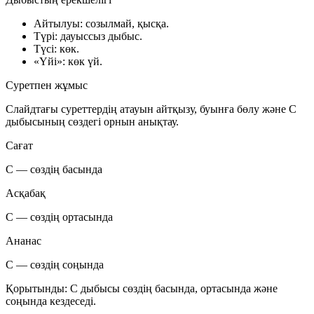
Айтылуы: созылмай, қысқа.
Түрі:
дауыссыз дыбыс
.
Түсі: көк.
«Үйі»: көк үй.
Суретпен жұмыс
Слайдтағы суреттердің атауын айтқызу, буынға бөлу және
С
дыбысының
сөздегі орнын анықтау.
Сағат
С — сөздің басында
Асқабақ
С — сөздің ортасында
Ананас
С — сөздің соңында
Қорытынды:
С дыбысы
сөздің басында, ортасында және
соңында кездеседі.