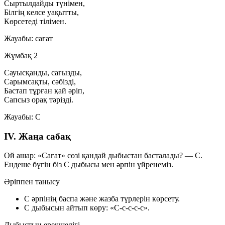
Сыртылдайды түнімен,
Білгің келсе уақытты,
Көрсетеді тілімен.
Жауабы:
сағат
Жұмбақ 2
Сауысқанды, сағызды,
Сарымсақты, сәбізді,
Бастап тұрған қай әріп,
Сапсыз орақ тәрізді.
Жауабы:
С
IV. Жаңа сабақ
Ой ашар:
«Сағат» сөзі қандай дыбыстан басталады? —
С
.
Ендеше бүгін біз
С дыбысы мен әрпін
үйренеміз.
Әріппен танысу
С әрпінің баспа және жазба түрлерін көрсету.
С дыбысын айтып көру: «С-с-с-с-с».
Дыбыстың ерекшелігі