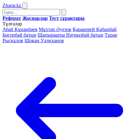
Zharar
.kz
Реферат
Жоспарлар
Тест сұрақтары
Тұлғалар
Абай Құнанбаев
Мұхтар Әуезов
Қаракерей Қабанбай
Бөгенбай батыр
Шапырашты Наурызбай батыр
Тұрар
Рысқұлов
Шоқан Уәлиханов