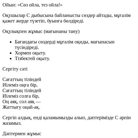
Ойын: «Сөз ойла, тез ойла!»
Оқушылар С дыбысына байланысты сөздер айтады, мұғалім
қажет жерде түзетіп, буынға бөлдіреді.
Оқулықпен жұмыс (мағынаны тану)
Бағандағы сөздерді мұғалім оқиды, мағынасын
түсіндіреді.
Хормен оқыту.
Тізбектей оқыту.
Сергіту сәті
Сағаттың тіліндей
Иілеміз оңға бір,
Сағаттың тіліндей
Иілеміз солға бір,
Оң аяқ, сол аяқ —
Жаттығу оңай-ақ.
Сергіп алдық, енді қаламымызды алып, дәптерімізде
С әрпін
жазамыз.
Дәптермен жұмыс