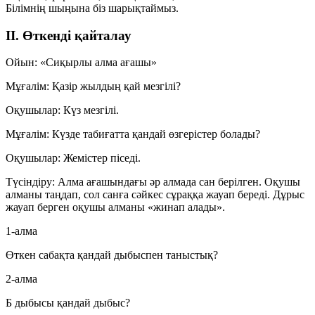
Білімнің шыңына біз шарықтаймыз.
II. Өткенді қайталау
Ойын: «Сиқырлы алма ағашы»
Мұғалім:
Қазір жылдың қай мезгілі?
Оқушылар:
Күз мезгілі.
Мұғалім:
Күзде табиғатта қандай өзгерістер болады?
Оқушылар:
Жемістер піседі.
Түсіндіру:
Алма ағашындағы әр алмада сан берілген. Оқушы
алманы таңдап, сол санға сәйкес сұраққа жауап береді. Дұрыс
жауап берген оқушы алманы «жинап алады».
1-алма
Өткен сабақта қандай дыбыспен таныстық?
2-алма
Б дыбысы қандай дыбыс?