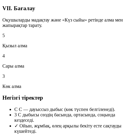
VII. Бағалау
Оқушыларды мадақтау және «Күз сыйы» ретінде алма мен
жапырақтар тарату.
5
Қызыл алма
4
Сары алма
3
Көк алма
Негізгі тіректер
С
С —
дауыссыз дыбыс
(көк түспен белгіленеді).
3
С дыбысы сөздің
басында, ортасында, соңында
кездеседі.
✓
Ойын, жұмбақ, өлең арқылы бекіту есте сақтауды
күшейтеді.