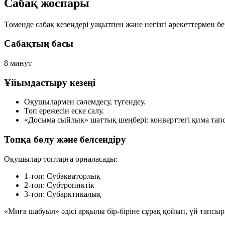
Сабақ жоспары
Төменде сабақ кезеңдері уақытпен және негізгі әрекеттермен бе
Сабақтың басы
8 минут
Ұйымдастыру кезеңі
Оқушылармен сәлемдесу, түгендеу.
Топ ережесін еске салу.
«Досыма сыйлық» шаттық шеңбері: конверттегі қима тапс
Топқа бөлу және белсендіру
Оқушылар топтарға орналасады:
1-топ:
Субэкваторлық
2-топ:
Субтропиктік
3-топ:
Субарктикалық
«Миға шабуыл» әдісі арқылы бір-біріне сұрақ қойып, үй тапсы