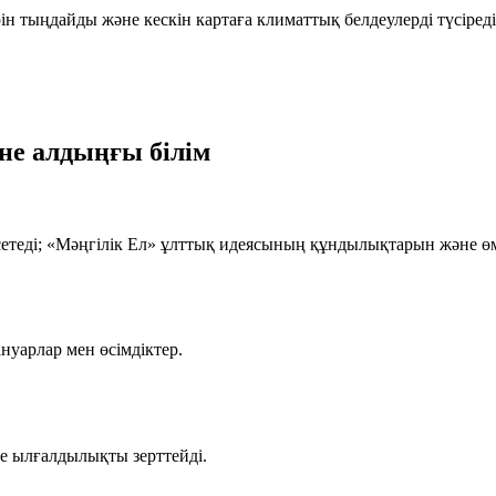
рін тыңдайды және кескін картаға климаттық белдеулерді түсіреді
не алдыңғы білім
етеді; «Мәңгілік Ел» ұлттық идеясының құндылықтарын және ө
нуарлар мен өсімдіктер.
е ылғалдылықты зерттейді.