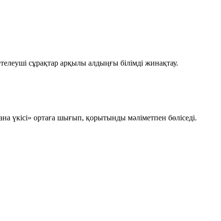
леуші сұрақтар арқылы алдыңғы білімді жинақтау.
дана үкісі» ортаға шығып, қорытынды мәліметпен бөліседі.