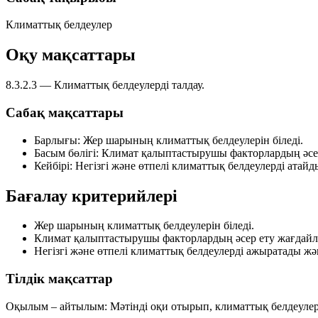
Климаттық белдеулер
Оқу мақсаттары
8.3.2.3
— Климаттық белдеулерді талдау.
Сабақ мақсаттары
Барлығы:
Жер шарының климаттық белдеулерін біледі.
Басым бөлігі:
Климат қалыптастырушы факторлардың әсер
Кейбірі:
Негізгі және өтпелі климаттық белдеулерді атайды
Бағалау критерийлері
Жер шарының климаттық белдеулерін біледі.
Климат қалыптастырушы факторлардың әсер ету жағдайл
Негізгі және өтпелі климаттық белдеулерді ажыратады жә
Тілдік мақсаттар
Оқылым – айтылым:
Мәтінді оқи отырып, климаттық белдеулерд