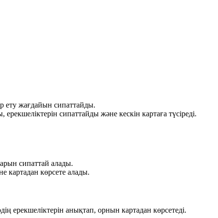
 ету жағдайын сипаттайды.
, ерекшеліктерін сипаттайды және кескін картаға түсіреді.
арын сипаттай алады.
не картадан көрсете алады.
ің ерекшеліктерін анықтап, орнын картадан көрсетеді.