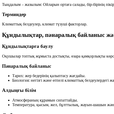
Тыңдалым – жазылым:
Ойларын ортаға салады, бір-бірінің пікі
Терминдер
Климаттық белдеулер, климат түзуші факторлар.
Құндылықтар, пәнаралық байланыс жә
Құндылықтарға баулу
Оқушылар топтық жұмыста достықты, өзара қамқорлықты көрс
Пәнаралық байланыс
Тарих:
жер бедерінің қалыптасу жағдайы.
Биология:
негізгі және өтпелі климаттық белдеулердегі жа
Алдыңғы білім
Атмосфераның құрамын сипаттайды.
Температура, қысым, жел, бұлттылық, жауын-шашын жән