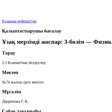
Қазақша рефераттар
Қалыптастырушы бағалау
Ұзақ мерзімді жоспар: 3-бөлім — Физи
Тарау
2.3 Климаттық белдеулер
Мектеп
№74 жалпы орта мектеп
Мұғалім
Дауренова Г. К.
Сабақ тақырыбы