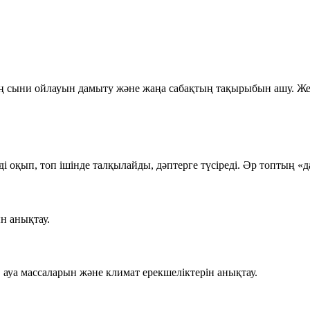
сыни ойлауын дамыту және жаңа сабақтың тақырыбын ашу. Жете
ді оқып, топ ішінде талқылайды, дәптерге түсіреді. Әр топтың «
н анықтау.
ауа массаларын және климат ерекшеліктерін анықтау.