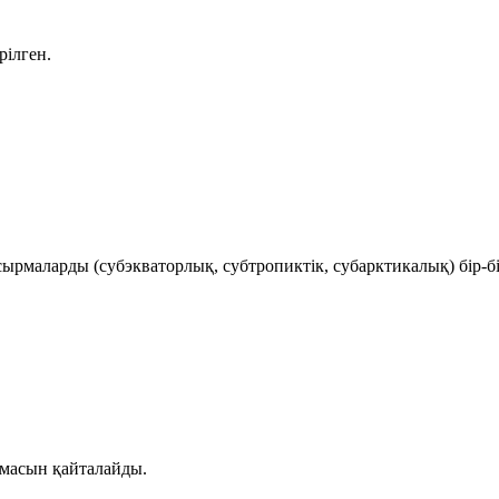
рілген.
ырмаларды (субэкваторлық, субтропиктік, субарктикалық) бір-б
рмасын қайталайды.