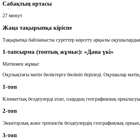
Сабақтың ортасы
27 минут
Жаңа тақырыпқа кіріспе
Тақырыпқа байланысты суреттер көрсету арқылы оқушылардың 
1-тапсырма (топтық жұмыс): «Дана үкі»
Мәтінмен жұмыс
Оқулықтағы мәтін бөліктерге бөлініп беріледі. Оқушылар мәтін
1-топ
Климаттық белдеулерді атап, олардың географиялық орналасуы
2-топ
Экваторлық және тропиктік белдеулердің географиялық орнын, 
3-топ