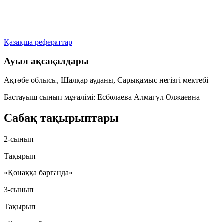
Қазақша рефераттар
Ауыл ақсақалдары
Ақтөбе облысы, Шалқар ауданы, Сарықамыс негізгі мектебі
Бастауыш сынып мұғалімі:
Есболаева Алмагүл Олжаевна
Сабақ тақырыптары
2-сынып
Тақырып
«Қонаққа барғанда»
3-сынып
Тақырып