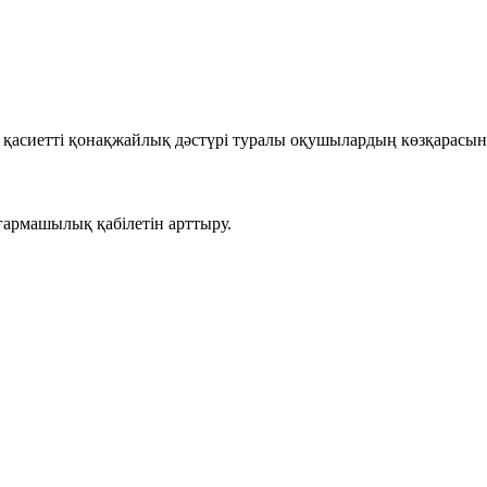
қасиетті қонақжайлық дәстүрі туралы оқушылардың көзқарасын
армашылық қабілетін арттыру.