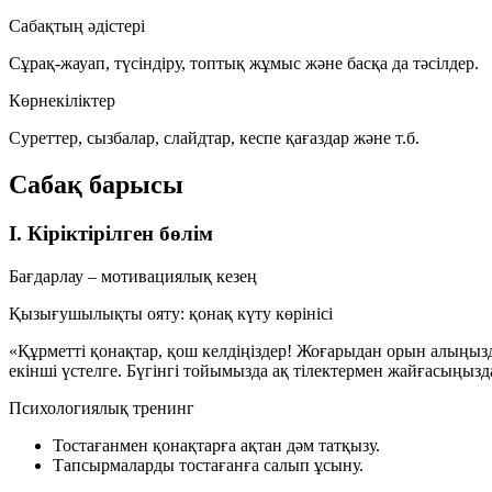
Сабақтың әдістері
Сұрақ-жауап, түсіндіру, топтық жұмыс және басқа да тәсілдер.
Көрнекіліктер
Суреттер, сызбалар, слайдтар, кеспе қағаздар және т.б.
Сабақ барысы
I. Кіріктірілген бөлім
Бағдарлау – мотивациялық кезең
Қызығушылықты ояту: қонақ күту көрінісі
«Құрметті қонақтар, қош келдіңіздер! Жоғарыдан орын алыңыз
екінші үстелге. Бүгінгі тойымызда ақ тілектермен жайғасыңызд
Психологиялық тренинг
Тостағанмен қонақтарға ақтан дәм татқызу.
Тапсырмаларды тостағанға салып ұсыну.