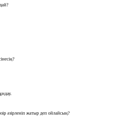
дай?
інесің?
ұндау.
зір әзірленіп жатыр деп ойлайсың?