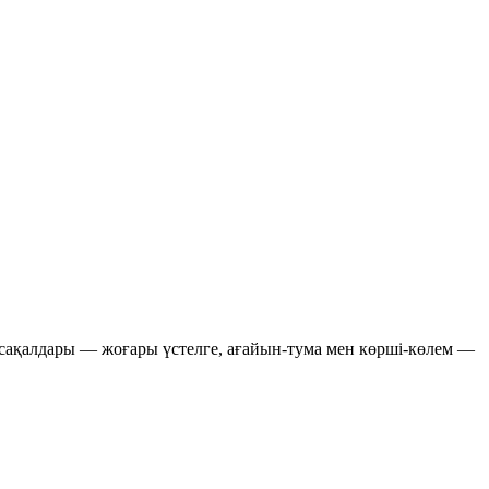
ақсақалдары — жоғары үстелге, ағайын-тума мен көрші-көлем —