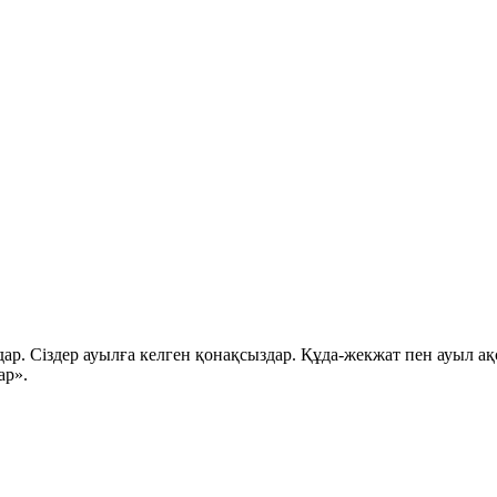
дар. Сіздер ауылға келген қонақсыздар. Құда-жекжат пен ауыл 
ар».