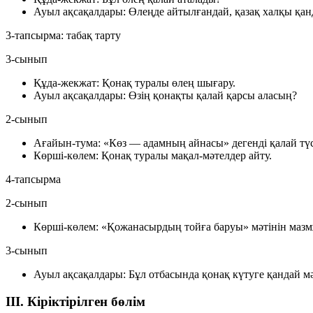
Ауыл ақсақалдары:
Өлеңде айтылғандай, қазақ халқы қан
3-тапсырма: табақ тарту
3-сынып
Құда-жекжат:
Қонақ туралы өлең шығару.
Ауыл ақсақалдары:
Өзің қонақты қалай қарсы аласың?
2-сынып
Ағайын-тума:
«Көз — адамның айнасы» дегенді қалай түс
Көрші-көлем:
Қонақ туралы мақал-мәтелдер айту.
4-тапсырма
2-сынып
Көрші-көлем:
«Қожанасырдың тойға баруы» мәтінін мазм
3-сынып
Ауыл ақсақалдары:
Бұл отбасында қонақ күтуге қандай мә
III. Кіріктірілген бөлім