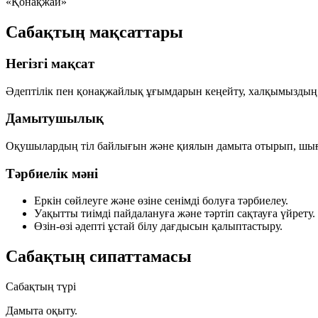
«Қонақжай»
Сабақтың мақсаттары
Негізгі мақсат
Әдептілік пен қонақжайлық ұғымдарын кеңейту, халқымыздың 
Дамытушылық
Оқушылардың тіл байлығын және қиялын дамыта отырып, шығ
Тәрбиелік мәні
Еркін сөйлеуге және өзіне сенімді болуға тәрбиелеу.
Уақытты тиімді пайдалануға және тәртіп сақтауға үйрету.
Өзін-өзі әдепті ұстай білу дағдысын қалыптастыру.
Сабақтың сипаттамасы
Сабақтың түрі
Дамыта оқыту.