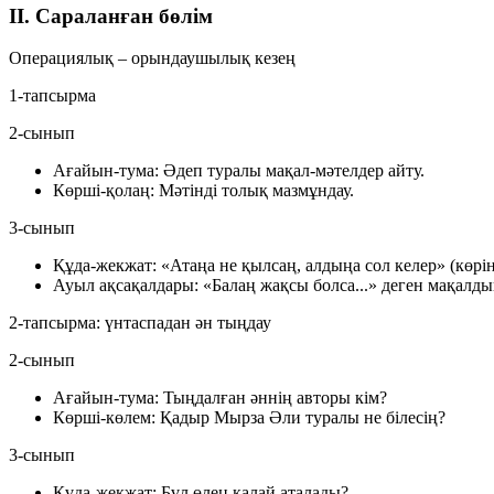
II. Сараланған бөлім
Операциялық – орындаушылық кезең
1-тапсырма
2-сынып
Ағайын-тума:
Әдеп туралы мақал-мәтелдер айту.
Көрші-қолаң:
Мәтінді толық мазмұндау.
3-сынып
Құда-жекжат:
«Атаңа не қылсаң, алдыңа сол келер» (көрін
Ауыл ақсақалдары:
«Балаң жақсы болса...» деген мақалды
2-тапсырма: үнтаспадан ән тыңдау
2-сынып
Ағайын-тума:
Тыңдалған әннің авторы кім?
Көрші-көлем:
Қадыр Мырза Әли туралы не білесің?
3-сынып
Құда-жекжат:
Бұл өлең қалай аталады?