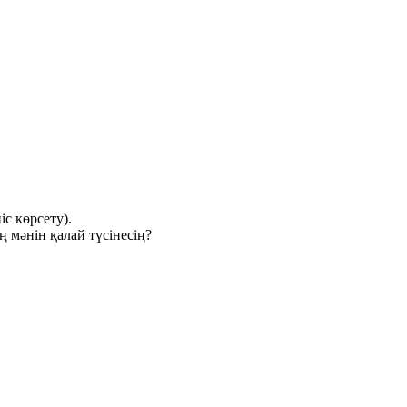
іс көрсету).
ң мәнін қалай түсінесің?