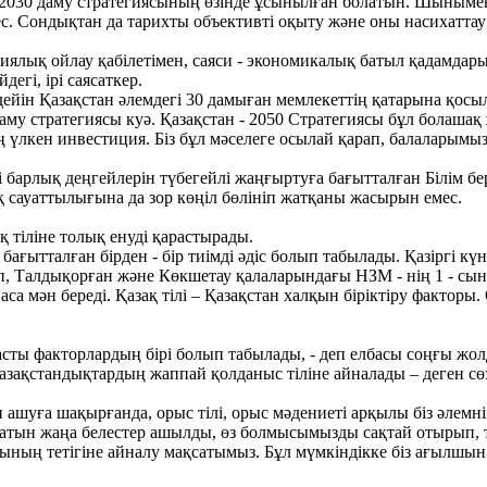
- 2030 даму стратегиясының өзінде ұсынылған болатын. Шыныме
 Сондықтан да тарихты объективті оқыту және оны насихаттау б
гиялық ойлау қабілетімен, саяси - экономикалық батыл қадамдары
дегі, ірі саясаткер.
йін Қазақстан әлемдегі 30 дамыған мемлекеттің қатарына қосылу
0 даму стратегиясы куә. Қазақстан - 2050 Стратегиясы бұл болаш
 ең үлкен инвестиция. Біз бұл мәселеге осылай қарап, балаларым
нгі барлық деңгейлерін түбегейлі жаңғыртуға бағытталған Білім 
 сауаттылығына да зор көңіл бөлініп жатқаны жасырын емес.
қ тіліне толық енуді қарастырады.
ге бағытталған бірден - бір тиімді әдіс болып табылады. Қазіргі
п, Талдықорған және Көкшетау қалаларындағы НЗМ - нің 1 - сын
 мән береді. Қазақ тілі – Қазақстан халқын біріктіру факторы. 
 басты факторлардың бірі болып табылады, - деп елбасы соңғы жол
а қазақстандықтардың жаппай қолданыс тіліне айналады – деген 
мін ашуға шақырғанда, орыс тілі, орыс мәдениеті арқылы біз әле
тын жаңа белестер ашылды, өз болмысымызды сақтай отырып, ті
ының тетігіне айналу мақсатымыз. Бұл мүмкіндікке біз ағылшын 