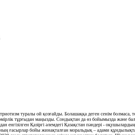
і
атриотизм туралы ой қозғайды. Болашаққа деген сенім болмаса,
 өмірлік тұрғыдан маңызды. Сондықтан да өз бойымызда және б
дан енгізілген Қазіргі әлемдегі Қазақстан пәндері - оқушылард
қының ғасырлар бойы жинақталған моральдық – адами құндылықт