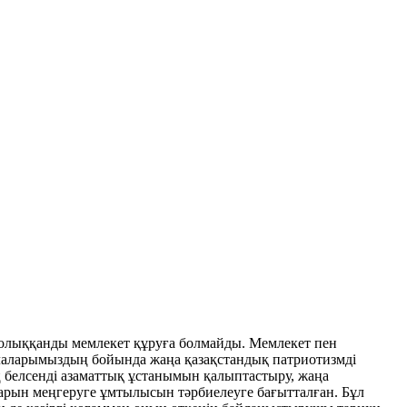
 толыққанды мемлекет құруға болмайды. Мемлекет пен
алаларымыздың бойында жаңа қазақстандық патриотизмді
ың белсенді азаматтық ұстанымын қалыптастыру, жаңа
арын меңгеруге ұмтылысын тәрбиелеуге бағытталған. Бұл