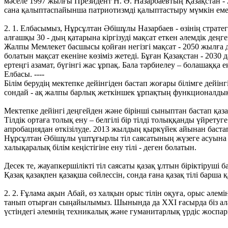
мәселе 1997 жылғы Президент Н. Ә. Назарбаевтың Қазақстан 
сана қалыптаспайынша патриотизмді қалыптастыру мүмкін емес.
2. 1. Елбасымыз, Нұрсұлтан Әбішұлы Назарбаев - өзінің страте
алғашқы 30 - дың қатарына кіргізуді мақсат еткен әлемдік деңгей
Жалпы Мемлекет басшысы қойған негізгі мақсат - 2050 жылға де
болатын мақсат екеніне көзіміз жетеді. Бұған Қазақстан - 203
ертеңгі азамат, бүгінгі жас ұрпақ. Бала тәрбиелеу – болашаққа
Елбасы. ----
Білім берудің мектепке дейінгіден бастап жоғары білімге дейі
сондай - ақ жалпы барлық жеткіншек ұрпақтың функционалдық
Мектепке дейінгі деңгейден және бірінші сыныптан бастап қаза
Тілдік ортаға толық ену – белгілі бір тілді толыққанды үйрету
апробациядан өткізілуде. 2013 жылдың қыркүйек айынан баста
Нұрсұлтан Әбішұлы үштұғырлы тіл саясатының жүзеге асуына аса
халықаралық білім кеңістігіне ену тілі - деген болатын.
Десек те, жауапкершілікті тіл саясаты қазақ ұлтын біріктіруші
Қазақ қазақпен қазақша сөйлессін, сонда ғана қазақ тілі барш
2. 2. Ғұлама ақын Абай, өз халқын орыс тілін оқуға, орыс әле
танып отырған сыңайылымыз. Шынында да ХХІ ғасырда біз ала
үстіндегі әлемнің техникалық және гуманитарлық үрдіс жоспар