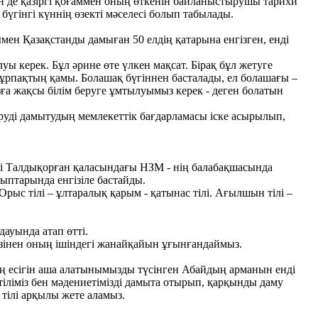
н де қазіргі қоғаммен оның өткенін байланыстырушы тарихи
үгінгі күннің өзекті мәселесі болып табылады.
мен Қазақстанды дамыған 50 елдің қатарына енгізген, енді
ы керек. Бұл әрине өте үлкен мақсат. Бірақ бұл жетуге
ақ ұрпақтың қамы. Болашақ бүгіннен басталады, ел болашағы –
ызға жақсы білім беруге ұмтылуымыз керек - деген болатын
беруді дамытудың мемлекеттік бағдарламасы іске асырылып,
 күні Талдықорған қаласындағы НЗМ - нің балабақшасында
ыптарында енгізіле бастайды.
Орыс тілі – ұлтаралық қарым - қатынас тілі. Ағылшын тілі –
дауында атап өтті.
сөзінен оның ішіндегі жанайқайын ұғынғандаймыз.
мнің есігін аша алатынымызды түсінген Абайдың арманын енді
ліміз бен мәдениетімізді дамыта отырып, қарқынды даму
тілі арқылы жете аламыз.