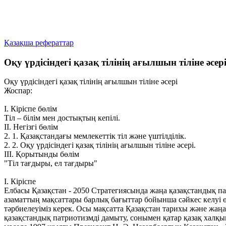
Қазақша рефераттар
Оқу үрдісіндегі қазақ тілінің ағылшын тіліне әсер
Оқу үрдісіндегі қазақ тілінің ағылшын тіліне әсері
Жоспар:
І. Кіріспе бөлім
Тіл – білім мен достықтың кепілі.
ІІ. Негізгі бөлім
2. 1. Қазақстандағы мемлекеттік тіл және үштілділік.
2. 2. Оқу үрдісіндегі қазақ тілінің ағылшын тіліне әсері.
ІІІ. Қорытынды бөлім
"Тіл тағдыры, ел тағдыры"
І. Кіріспе
Елбасы Қазақстан - 2050 Стратегиясында жаңа қазақстандық п
азаматтың мақсаттары барлық бағыттар бойынша сәйкес келуі
тәрбиелеуіміз керек. Осы мақсатта Қазақстан тарихы және жаңа
қазақстандық патриотизмді дамыту, сонымен қатар қазақ хал