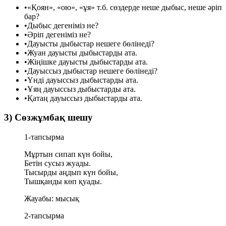
•
«Қоян», «ою», «ұя» т.б. сөздерде неше дыбыс, неше әріп
бар?
•
Дыбыс дегеніміз не?
•
Әріп дегеніміз не?
•
Дауысты дыбыстар нешеге бөлінеді?
•
Жуан дауысты дыбыстарды ата.
•
Жіңішке дауысты дыбыстарды ата.
•
Дауыссыз дыбыстар нешеге бөлінеді?
•
Үнді дауыссыз дыбыстарды ата.
•
Ұяң дауыссыз дыбыстарды ата.
•
Қатаң дауыссыз дыбыстарды ата.
3) Сөзжұмбақ шешу
1-тапсырма
Мұртын сипап күн бойы,
Бетін сусыз жуады.
Тысырды аңдып күн бойы,
Тышқанды көп қуады.
Жауабы:
мысық
2-тапсырма