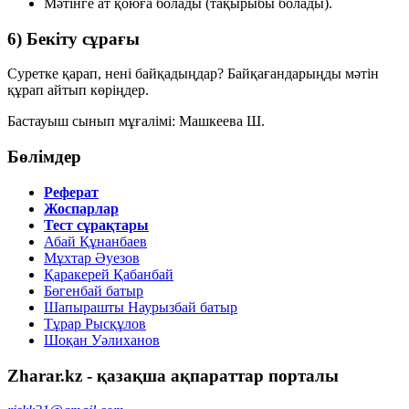
Мәтінге
ат қоюға
болады (тақырыбы болады).
6) Бекіту сұрағы
Суретке қарап, нені байқадыңдар? Байқағандарыңды мәтін
құрап айтып көріңдер.
Бастауыш сынып мұғалімі:
Машкеева Ш.
Бөлімдер
Реферат
Жоспарлар
Тест сұрақтары
Абай Құнанбаев
Мұхтар Әуезов
Қаракерей Қабанбай
Бөгенбай батыр
Шапырашты Наурызбай батыр
Тұрар Рысқұлов
Шоқан Уәлиханов
Zharar.kz - қазақша ақпараттар порталы