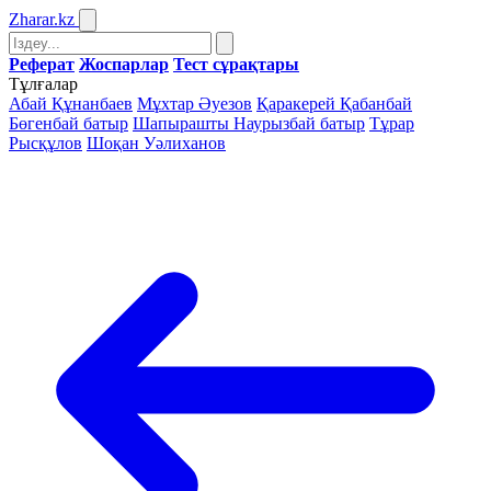
Zharar
.kz
Реферат
Жоспарлар
Тест сұрақтары
Тұлғалар
Абай Құнанбаев
Мұхтар Әуезов
Қаракерей Қабанбай
Бөгенбай батыр
Шапырашты Наурызбай батыр
Тұрар
Рысқұлов
Шоқан Уәлиханов