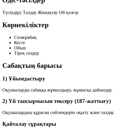
Әдіс-тәсілдер
Түсіндіру
Талдау
Жинақтау
Ой қозғау
Көрнекіліктер
Сөзжұмбақ
Кесте
Ойын
Тірек сөздер
Сабақтың барысы
1) Ұйымдастыру
Оқушыларды сабаққа жұмылдыру, жұмысқа дайындау.
2) Үй тапсырмасын тексеру (187-жаттығу)
Оқушылардың құраған сөйлемдерін оқыту және талдау.
Қайталау сұрақтары