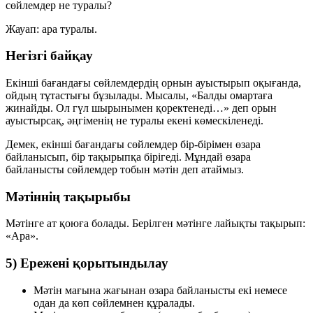
сөйлемдер не туралы?
Жауап:
ара
туралы.
Негізгі байқау
Екінші бағандағы сөйлемдердің орнын ауыстырып оқығанда,
ойдың тұтастығы бұзылады. Мысалы, «Балды омартаға
жинайды. Ол гүл шырынымен қоректенеді…» деп орын
ауыстырсақ, әңгіменің не туралы екені көмескіленеді.
Демек, екінші бағандағы сөйлемдер бір-бірімен өзара
байланысып, бір тақырыпқа бірігеді. Мұндай өзара
байланысты сөйлемдер тобын
мәтін
деп атаймыз.
Мәтіннің тақырыбы
Мәтінге ат қоюға болады. Берілген мәтінге лайықты тақырып:
«Ара»
.
5) Ережені қорытындылау
Мәтін
мағына жағынан өзара байланысты екі немесе
одан да көп сөйлемнен құралады.