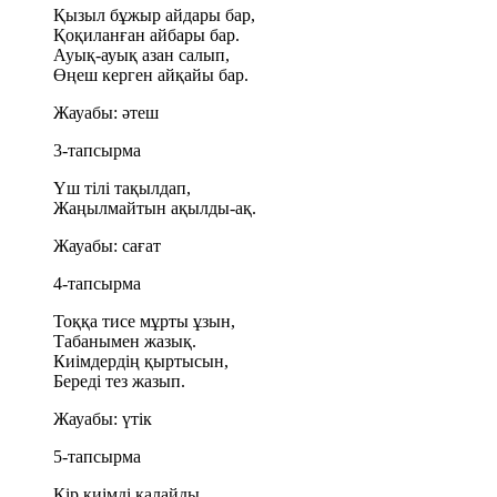
Қызыл бұжыр айдары бар,
Қоқиланған айбары бар.
Ауық-ауық азан салып,
Өңеш керген айқайы бар.
Жауабы:
әтеш
3-тапсырма
Үш тілі тақылдап,
Жаңылмайтын ақылды-ақ.
Жауабы:
сағат
4-тапсырма
Тоққа тисе мұрты ұзын,
Табанымен жазық.
Киімдердің қыртысын,
Береді тез жазып.
Жауабы:
үтік
5-тапсырма
Кір киімді қалайды,