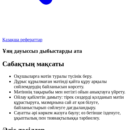
Қазақша рефераттар
Ұяң дауыссыз дыбыстарды ата
Сабақтың мақсаты
Оқушыларға мәтін туралы түсінік беру.
Дұрыс құрылмаған мәтінді қайта құру арқылы
сөйлемдердің байланысын көрсету.
Мәтіннің тақырыбы мен негізгі ойын анықтауға үйрету.
Ойлау қабілетін дамыту: тірек сөздерді қолданып мәтін
құрастыруға, мазмұнына сай ат қоя білуге,
байланыстырып сөйлеуге дағдыландыру.
Сауатты әрі көркем жазуға баулу; өз бетінше ізденуге,
ұқыптылық пен тиянақтылыққа тәрбиелеу.