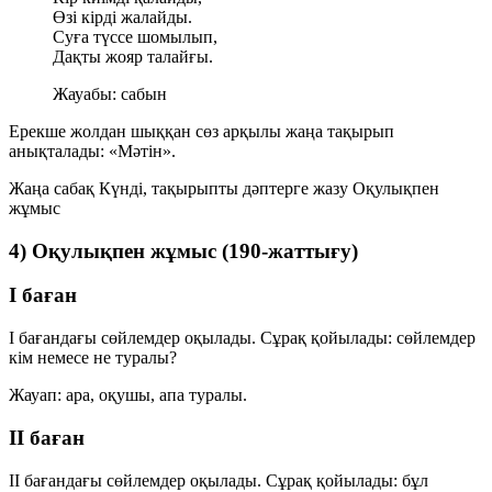
Өзі кірді жалайды.
Суға түссе шомылып,
Дақты жояр талайғы.
Жауабы:
сабын
Ерекше жолдан шыққан сөз арқылы жаңа тақырып
анықталады:
«Мәтін»
.
Жаңа сабақ
Күнді, тақырыпты дәптерге жазу
Оқулықпен
жұмыс
4) Оқулықпен жұмыс (190-жаттығу)
I баған
I бағандағы сөйлемдер оқылады. Сұрақ қойылады: сөйлемдер
кім немесе не туралы?
Жауап:
ара, оқушы, апа
туралы.
II баған
II бағандағы сөйлемдер оқылады. Сұрақ қойылады: бұл