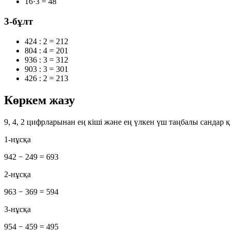
16·3 = 48
3-бұлт
424 : 2 = 212
804 : 4 = 201
936 : 3 = 312
903 : 3 = 301
426 : 2 = 213
Көркем жазу
9, 4, 2 цифрларынан
ең кіші
және
ең үлкен
үш таңбалы сандар 
1-нұсқа
942 − 249 = 693
2-нұсқа
963 − 369 = 594
3-нұсқа
954 − 459 = 495