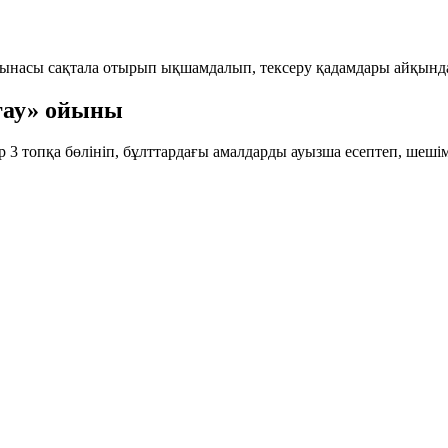
ынасы сақтала отырып
ықшамдалып, тексеру қадамдары айқынд
рғау» ойыны
 3 топқа бөлініп, бұлттардағы амалдарды ауызша есептеп, шешімі