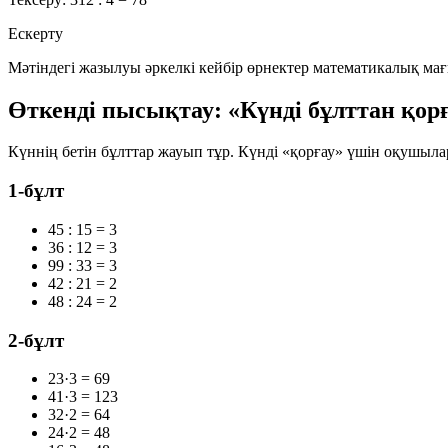
Ескерту
Мәтіндегі жазылуы әркелкі кейбір өрнектер
математикалық мағ
Өткенді пысықтау: «Күнді бұлттан қо
Күннің бетін бұлттар жауып тұр. Күнді «қорғау» үшін оқушылар
1-бұлт
45 : 15 = 3
36 : 12 = 3
99 : 33 = 3
42 : 21 = 2
48 : 24 = 2
2-бұлт
23·3 = 69
41·3 = 123
32·2 = 64
24·2 = 48