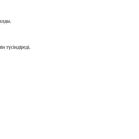
алды.
н түсіндіреді.