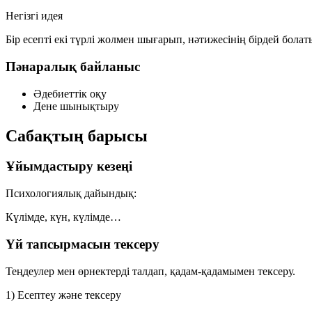
Негізгі идея
Бір есепті
екі түрлі жолмен
шығарып, нәтижесінің бірдей болат
Пәнаралық байланыс
Әдебиеттік оқу
Дене шынықтыру
Сабақтың барысы
Ұйымдастыру кезеңі
Психологиялық дайындық:
Күлімде, күн, күлімде…
Үй тапсырмасын тексеру
Теңдеулер мен өрнектерді талдап, қадам-қадамымен тексеру.
1) Есептеу және тексеру