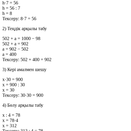
h·7 = 56
h = 56 : 7
h = 8
Тексеру: 8·7 = 56
2) Теңдік арқылы табу
502 + a = 1000 − 98
502 + a = 902
a = 902 − 502
a = 400
Тексеру: 502 + 400 = 902
3) Кері амалмен шешу
x·30 = 900
x = 900 : 30
x = 30
Тексеру: 30·30 = 900
4) Бөлу арқылы табу
x : 4 = 78
x = 78·4
x = 312
Тексеру: 312 : 4 = 78