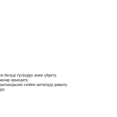
 бөлуді түсіндіру және үйрету.
алар орындату.
орытындылап сөзбен жеткізуді дамыту.
ру.