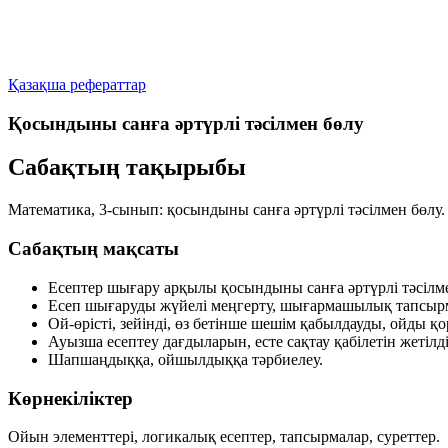
Қазақша рефераттар
Қосындыны санға әртүрлі тәсілмен бөлу
Сабақтың тақырыбы
Математика, 3-сынып:
қосындыны санға әртүрлі тәсілмен бөлу
.
Сабақтың мақсаты
Есептер шығару арқылы қосындыны санға әртүрлі тәсілмен
Есеп шығаруды жүйелі меңгерту, шығармашылық тапсырм
Ой-өрісті, зейінді, өз бетінше шешім қабылдауды, ойды қ
Ауызша есептеу дағдыларын, есте сақтау қабілетін жетілді
Шапшаңдыққа, ойшылдыққа тәрбиелеу.
Көрнекіліктер
Ойын элементтері, логикалық есептер, тапсырмалар, суреттер.