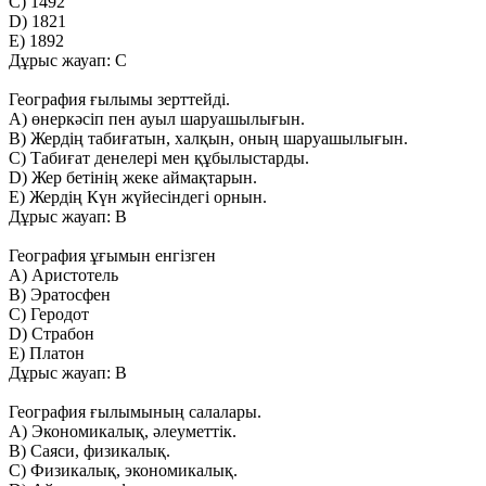
C) 1492
D) 1821
E) 1892
Дұрыс жауап: C
География ғылымы зерттейді.
А) өнеркәсіп пен ауыл шаруашылығын.
В) Жердің табиғатын, халқын, оның шаруашылығын.
С) Табиғат денелері мен құбылыстарды.
D) Жер бетінің жеке аймақтарын.
Е) Жердің Күн жүйесіндегі орнын.
Дұрыс жауап: В
География ұғымын енгізген
А) Аристотель
В) Эратосфен
С) Геродот
D) Страбон
Е) Платон
Дұрыс жауап: В
География ғылымының салалары.
А) Экономикалық, әлеуметтік.
В) Саяси, физикалық.
С) Физикалық, экономикалық.