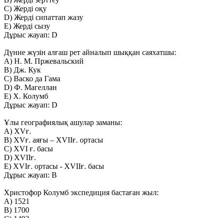
C) Жерді оқу
D) Жерді сипаттап жазу
E) Жерді сызу
Дұрыс жауап: D
Дүние жүзін алғаш рет айналып шыққан саяхатшы:
A) Н. М. Пржевальский
B) Дж. Кук
C) Васко да Гама
D) Ф. Магеллан
E) Х. Колумб
Дұрыс жауап: D
Ұлы географиялық ашулар заманы:
A) ХVғ.
B) ХVғ. аяғы – ХVІІғ. ортасы
C) ХVІ ғ. басы
D) ХVІІғ.
E) ХVІғ. ортасы - ХVІІғ. басы
Дұрыс жауап: B
Христофор Колумб экспедиция бастаған жыл:
A) 1521
B) 1700