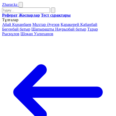
Zharar
.kz
Реферат
Жоспарлар
Тест сұрақтары
Тұлғалар
Абай Құнанбаев
Мұхтар Әуезов
Қаракерей Қабанбай
Бөгенбай батыр
Шапырашты Наурызбай батыр
Тұрар
Рысқұлов
Шоқан Уәлиханов