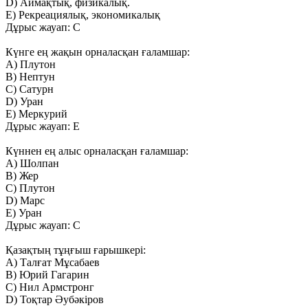
D) Аймақтық, физикалық.
Е) Рекреациялық, экономикалық
Дұрыс жауап: С
Күнге ең жақын орналасқан ғаламшар:
A) Плутон
B) Нептун
C) Сатурн
D) Уран
E) Меркурий
Дұрыс жауап: E
Күннен ең алыс орналасқан ғаламшар:
A) Шолпан
B) Жер
C) Плутон
D) Марс
E) Уран
Дұрыс жауап: C
Қазақтың тұңғыш ғарышкері:
A) Талғат Мұсабаев
B) Юрий Гагарин
C) Нил Армстронг
D) Тоқтар Әубәкіров