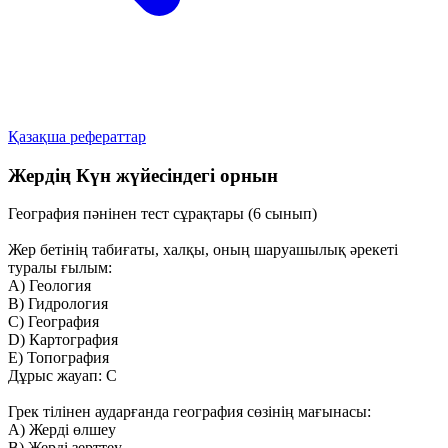
Қазақша рефераттар
Жердің Күн жүйесіндегі орнын
География пәнінен тест сұрақтары (6 сынып)
Жер бетінің табиғаты, халқы, оның шаруашылық әрекеті
туралы ғылым:
A) Геология
B) Гидрология
C) География
D) Картография
E) Топография
Дұрыс жауап: C
Грек тілінен аударғанда география сөзінің мағынасы:
A) Жерді өлшеу
B) Жерді зерттеу