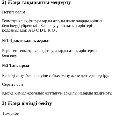
2) Жаңа тақырыпты меңгерту
Негізгі бөлім
Геометриялық фигураларды атауды және оларды әріппен
белгілеуді үйренеміз. Белгілеу үшін
латын әріптері
қолданылады:
A
B
C
D
E
K
O
.
№1 Практикалық жұмыс
Берілген геометриялық фигураларды атап, әріптермен
белгілеу.
№2 Тапсырма
Кесінді сызу, белгіленуіне сәйкес жазу және дәптерге түсіру.
Сергіту сәті
Қысқа қимыл-қозғалыс жаттығуы арқылы назарды жаңғырту.
3) Жаңа білімді бекіту
Тәжірибе