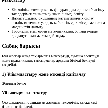
Мақсаттар
Білімділік:
геометриялық фигураларды әріппен белгілеу
тәсілдерімен таныстыру және білімді бекіту.
Дамытушылық:
оқушының математикалық ойлау
стилін, интеллектуалдық қабілетін, ерік-жігері мен сезім
мәдениетін дамыту.
Тәрбиелік:
меңгерген математикалық білімді өмірде
қолдануға жан-жақты дайындау.
Сабақ барысы
Бұл жоспар жаңа тақырыпты меңгертуді, ауызша есептеуді
және практикалық тапсырмалар арқылы білімді бекітуді
көздейді.
1) Ұйымдастыру және өткенді қайталау
Жылдам бөлім
Үй тапсырмасын тексеру
Оқушылардың орындаған жұмысы тексеріліп, қысқа кері
байланыс беріледі.