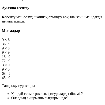
Ауызша есептеу
Көбейту мен бөлуді шапшаң орындау арқылы зейін мен дағды
нығайтылады.
Мысалдар
9 × 6
36 : 9
9 × 8
9 × 9
18 : 9
72 : 9
3 × 9
9 × 5
63 : 9
45 : 9
Талқылау сұрақтары
Қандай геометриялық фигураларды білеміз?
Олардың айырмашылықтары неде?