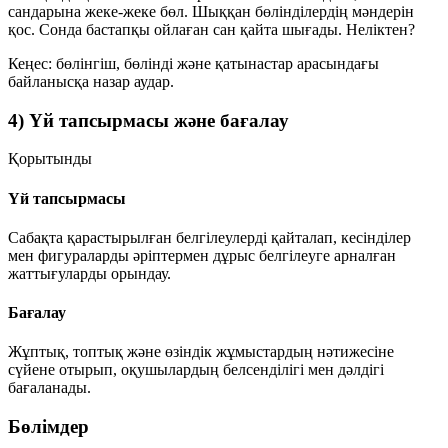
сандарына жеке-жеке бөл. Шыққан бөлінділердің мәндерін
қос. Сонда бастапқы ойлаған сан қайта шығады. Неліктен?
Кеңес:
бөлінгіш
,
бөлінді
және
қатынастар
арасындағы
байланысқа назар аудар.
4) Үй тапсырмасы және бағалау
Қорытынды
Үй тапсырмасы
Сабақта қарастырылған белгілеулерді қайталап, кесінділер
мен фигураларды әріптермен дұрыс белгілеуге арналған
жаттығуларды орындау.
Бағалау
Жұптық, топтық және өзіндік жұмыстардың нәтижесіне
сүйене отырып, оқушылардың белсенділігі мен дәлдігі
бағаланады.
Бөлімдер