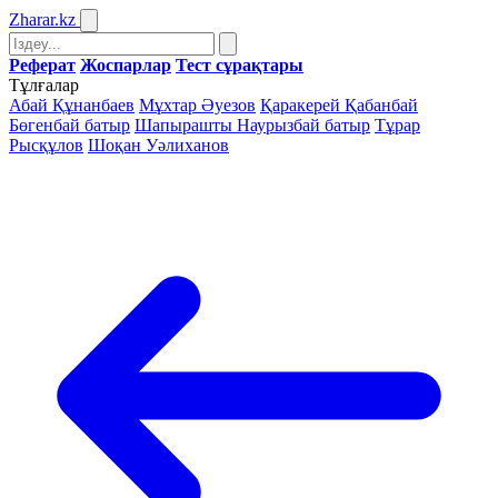
Zharar
.kz
Реферат
Жоспарлар
Тест сұрақтары
Тұлғалар
Абай Құнанбаев
Мұхтар Әуезов
Қаракерей Қабанбай
Бөгенбай батыр
Шапырашты Наурызбай батыр
Тұрар
Рысқұлов
Шоқан Уәлиханов