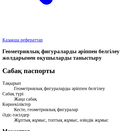
Қазақша рефераттар
Геометриялық фигураларды әріппен белгілеу
жолдарымен оқушыларды таныстыру
Сабақ паспорты
Тақырып
Геометриялық фигураларды әріппен белгілеу
Сабақ түрі
Жаңа сабақ
Көрнекіліктер
Кесте, геометриялық фигуралар
Әдіс-тәсілдер
Жұптық жұмыс, топтық жұмыс, өзіндік жұмыс