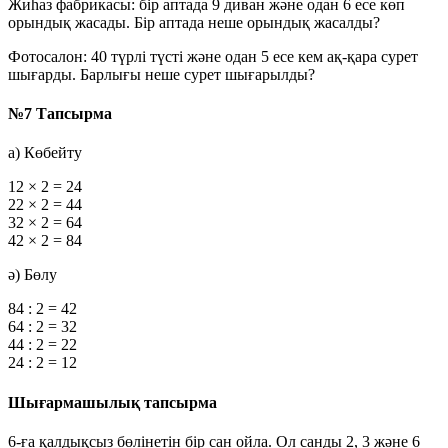
Жиһаз фабрикасы:
бір аптада 9 диван және одан 6 есе көп
орындық жасады. Бір аптада неше орындық жасалды?
Фотосалон:
40 түрлі түсті және одан 5 есе кем ақ-қара сурет
шығарды. Барлығы неше сурет шығарылды?
№7 Тапсырма
а) Көбейту
12 × 2 = 24
22 × 2 = 44
32 × 2 = 64
42 × 2 = 84
ә) Бөлу
84 : 2 = 42
64 : 2 = 32
44 : 2 = 22
24 : 2 = 12
Шығармашылық тапсырма
6-ға қалдықсыз бөлінетін бір сан ойла. Ол санды 2, 3 және 6