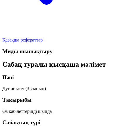
Қазақша рефераттар
Миды шынықтыру
Сабақ туралы қысқаша мәлімет
Пәні
Дүниетану (3-сынып)
Тақырыбы
Өз қабілеттеріңді шыңда
Сабақтың түрі