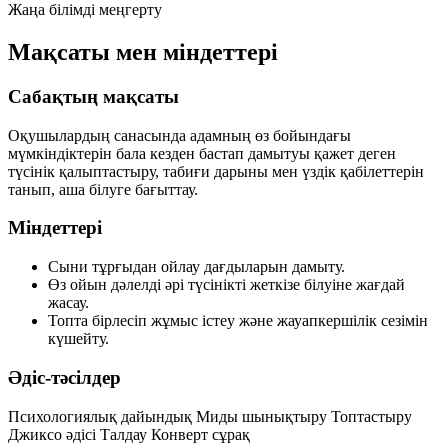
Жаңа білімді меңгерту
Мақсаты мен міндеттері
Сабақтың мақсаты
Оқушылардың санасында адамның өз бойындағы
мүмкіндіктерін бала кезден бастап дамытуы қажет деген
түсінік қалыптастыру, табиғи дарыны мен үздік қабілеттерін
танып, аша білуге бағыттау.
Міндеттері
Сыни тұрғыдан ойлау дағдыларын дамыту.
Өз ойын дәлелді әрі түсінікті жеткізе білуіне жағдай
жасау.
Топта бірлесіп жұмыс істеу және жауапкершілік сезімін
күшейту.
Әдіс-тәсілдер
Психологиялық дайындық
Миды шынықтыру
Топтастыру
Джиксо әдісі
Талдау
Конверт сұрақ