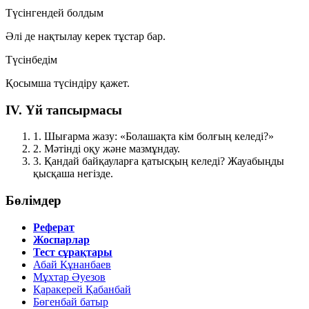
Түсінгендей болдым
Әлі де нақтылау керек тұстар бар.
Түсінбедім
Қосымша түсіндіру қажет.
IV. Үй тапсырмасы
1.
Шығарма жазу: «Болашақта кім болғың келеді?»
2.
Мәтінді оқу және мазмұндау.
3.
Қандай байқауларға қатысқың келеді? Жауабыңды
қысқаша негізде.
Бөлімдер
Реферат
Жоспарлар
Тест сұрақтары
Абай Құнанбаев
Мұхтар Әуезов
Қаракерей Қабанбай
Бөгенбай батыр