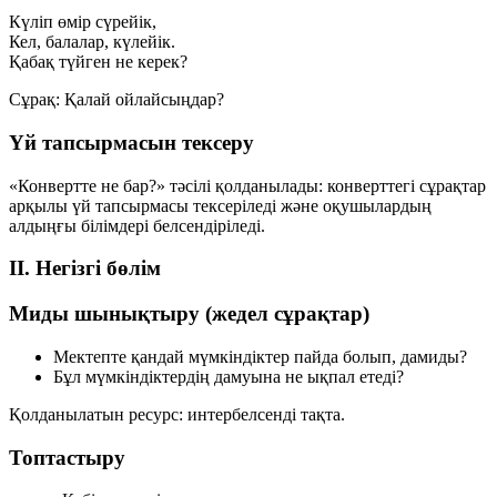
Күліп өмір сүрейік,
Кел, балалар, күлейік.
Қабақ түйген не керек?
Сұрақ:
Қалай ойлайсыңдар?
Үй тапсырмасын тексеру
«Конвертте не бар?» тәсілі қолданылады: конверттегі сұрақтар
арқылы үй тапсырмасы тексеріледі және оқушылардың
алдыңғы білімдері белсендіріледі.
II. Негізгі бөлім
Миды шынықтыру (жедел сұрақтар)
Мектепте қандай мүмкіндіктер пайда болып, дамиды?
Бұл мүмкіндіктердің дамуына не ықпал етеді?
Қолданылатын ресурс: интербелсенді тақта.
Топтастыру