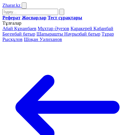
Zharar
.kz
Реферат
Жоспарлар
Тест сұрақтары
Тұлғалар
Абай Құнанбаев
Мұхтар Әуезов
Қаракерей Қабанбай
Бөгенбай батыр
Шапырашты Наурызбай батыр
Тұрар
Рысқұлов
Шоқан Уәлиханов