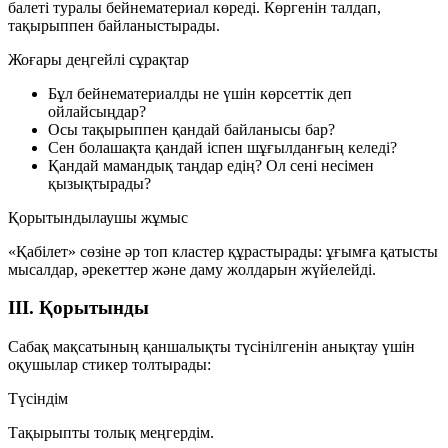
балеті туралы бейнематериал көреді. Көргенін талдап,
тақырыппен байланыстырады.
Жоғары деңгейлі сұрақтар
Бұл бейнематериалды не үшін көрсеттік деп
ойлайсыңдар?
Осы тақырыппен қандай байланысы бар?
Сен болашақта қандай іспен шұғылданғың келеді?
Қандай мамандық таңдар едің? Ол сені несімен
қызықтырады?
Қорытындылаушы жұмыс
«Қабілет» сөзіне әр топ кластер құрастырады: ұғымға қатысты
мысалдар, әрекеттер және даму жолдарын жүйелейді.
III. Қорытынды
Сабақ мақсатының қаншалықты түсінілгенін анықтау үшін
оқушылар стикер толтырады:
Түсіндім
Тақырыпты толық меңгердім.