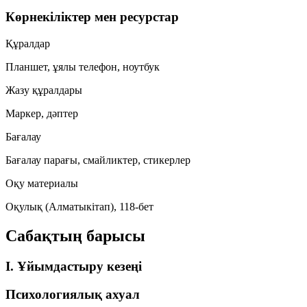
Көрнекіліктер мен ресурстар
Құралдар
Планшет, ұялы телефон, ноутбук
Жазу құралдары
Маркер, дәптер
Бағалау
Бағалау парағы, смайликтер, стикерлер
Оқу материалы
Оқулық (Алматыкітап), 118-бет
Сабақтың барысы
I. Ұйымдастыру кезеңі
Психологиялық ахуал