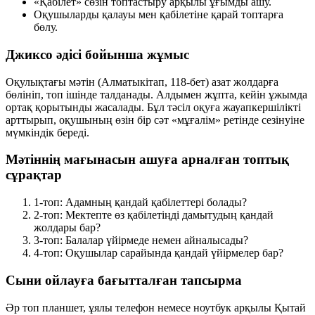
«Қабілет» сөзін топтастыру арқылы ұғымды ашу.
Оқушыларды қалауы мен қабілетіне қарай топтарға
бөлу.
Джиксо әдісі бойынша жұмыс
Оқулықтағы мәтін (Алматыкітап, 118-бет) азат жолдарға
бөлініп, топ ішінде талданады. Алдымен жұпта, кейін ұжымда
ортақ қорытынды жасалады. Бұл тәсіл оқуға жауапкершілікті
арттырып, оқушының өзін бір сәт «мұғалім» ретінде сезінуіне
мүмкіндік береді.
Мәтіннің мағынасын ашуға арналған топтық
сұрақтар
1-топ:
Адамның қандай қабілеттері болады?
2-топ:
Мектепте өз қабілетіңді дамытудың қандай
жолдары бар?
3-топ:
Балалар үйірмеде немен айналысады?
4-топ:
Оқушылар сарайында қандай үйірмелер бар?
Сыни ойлауға бағытталған тапсырма
Әр топ планшет, ұялы телефон немесе ноутбук арқылы Қытай