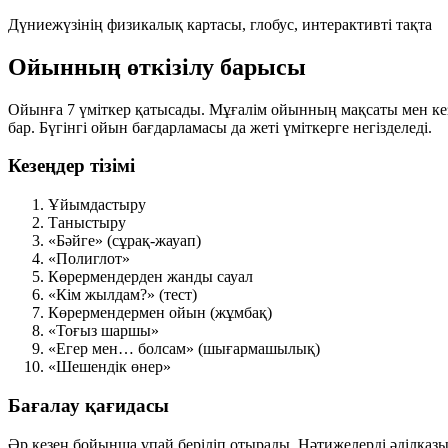
Дүниежүзінің физикалық картасы, глобус, интерактивті тақта
Ойынның өткізілу барысы
Ойынға
7 үміткер
қатысады. Мұғалім ойынның мақсаты мен кезе
бар. Бүгінгі ойын бағдарламасы да жеті үміткерге негізделеді.
Кезеңдер тізімі
Ұйымдастыру
Таныстыру
«Бәйге» (сұрақ-жауап)
«Полиглот»
Көрермендерден жанды сауал
«Кім жылдам?» (тест)
Көрермендермен ойын (жұмбақ)
«Тоғыз шаршы»
«Егер мен… болсам» (шығармашылық)
«Шешендік өнер»
Бағалау қағидасы
Әр кезең бойынша ұпай беріліп отырады. Нәтижелерді әділқаз