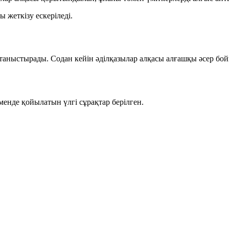
ы жеткізу
ескеріледі.
таныстырады. Содан кейін әділқазылар алқасы алғашқы әсер бой
менде қойылатын үлгі сұрақтар берілген.