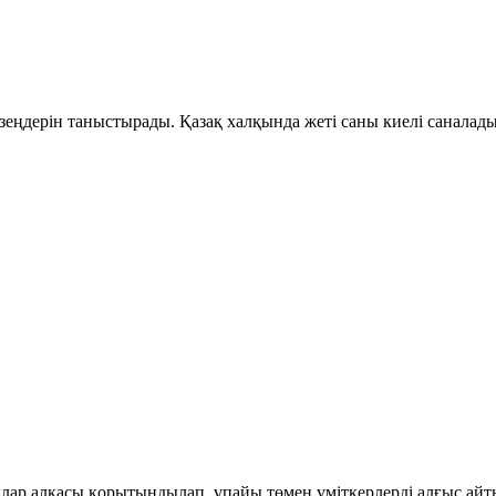
ңдерін таныстырады. Қазақ халқында жеті саны киелі саналады.
ылар алқасы қорытындылап, ұпайы төмен үміткерлерді алғыс ай