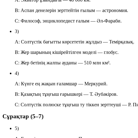
B:
Аспан денелерін зерттейтін ғылым —
астрономия
.
C:
Философ, энциклопедист ғалым —
Әл-Фараби
.
3)
A:
Солтүстік бағытты көрсететін жұлдыз —
Темірқазық
.
B:
Жер шарының кішірейтілген моделі —
глобус
.
C:
Жер бетінің жалпы ауданы —
510 млн км²
.
4)
A:
Күнге ең жақын ғаламшар —
Меркурий
.
B:
Қазақтың тұңғыш ғарышкері —
Т. Әубәкіров
.
C:
Солтүстік полюске тұңғыш ту тіккен зерттеуші —
Р. П
Сұрақтар (5–7)
5)