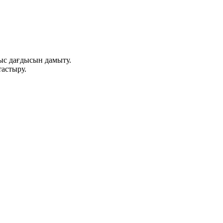
ыс дағдысын дамыту.
тастыру.