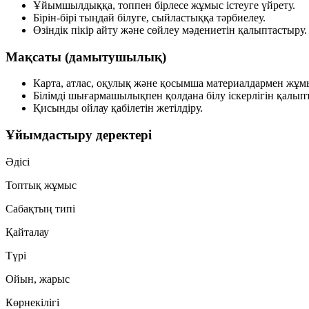
Ұйымшылдыққа, топпен бірлесе жұмыс істеуге үйрету.
Бірін-бірі тыңдай білуге, сыйластыққа тәрбиелеу.
Өзіндік пікір айту және сөйлеу мәдениетін қалыптастыру.
Мақсаты (дамытушылық)
Карта, атлас, оқулық және қосымша материалдармен жұм
Білімді шығармашылықпен қолдана білу іскерлігін қалып
Қисынды ойлау қабілетін жетілдіру.
Ұйымдастыру деректері
Әдісі
Топтық жұмыс
Сабақтың типі
Қайталау
Түрі
Ойын, жарыс
Көрнекілігі