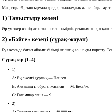
Маңызды: Әр тапсырмада
дәлдік
,
жылдамдық
және
ойды сауатт
1) Таныстыру кезеңі
Әр үміткер өзінің аты-жөнін және өмірлік ұстанымын қысқаша 
2) «Бәйге» кезеңі (сұрақ-жауап)
Бұл кезеңде бағыт айқын: білімді шапшаң әрі нақты көрсету. Тө
Сұрақтар (1–4)
1)
A:
Ең ежелгі құрлық —
Пангея
.
B:
Алғашқы глобусты жасаған —
М. Бехайм
.
C:
Ғаламшар саны —
9
.
2)
A:
Экватор ұзындығы —
40 000 км
.