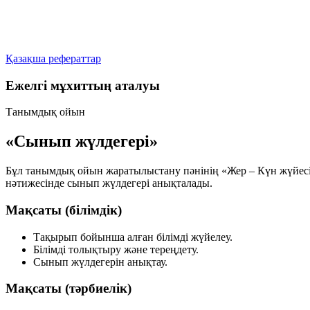
Қазақша рефераттар
Ежелгі мұхиттың аталуы
Танымдық ойын
«Сынып жүлдегері»
Бұл танымдық ойын жаратылыстану пәнінің
«Жер – Күн жүйес
нәтижесінде сынып жүлдегері анықталады.
Мақсаты (білімдік)
Тақырып бойынша алған білімді жүйелеу.
Білімді толықтыру және тереңдету.
Сынып жүлдегерін анықтау.
Мақсаты (тәрбиелік)