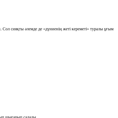
 Сол сияқты әлемде де «дүниенің жеті кереметі» туралы ұғым
тып шығарып салады.