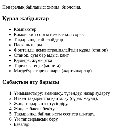
Пәнаралық байланыс:
химия, биология.
Құрал-жабдықтар
Компьютер
Комовский сорғы немесе қол сорғы
Тақырыпқа сай слайдтар
Паскаль шары
Фонтанды демонстрациялайтын құрал (станок)
Станок, суы бар ыдыс, қант
Құмыра, жұмыртқа
Тарелка, теңге (монета)
Магдебург тарелкалары (жартышарлар)
Сабақтың өту барысы
Ұйымдастыру: амандасу, түгендеу, назар аударту.
Өткен тақырыпты қайталау (сұрақ-жауап).
Жаңа тақырыпты түсіндіру.
Жаңа сабақты бекіту.
Тақырыпқа байланысты есептер шығару.
Үй тапсырмасын беру.
Бағалау.