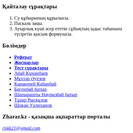
Қайталау сұрақтары
Су құбырының құрылысы.
Паскаль заңы.
Ауырлық күші әсер ететін сұйықтың ыдыс табанына
түсіретін қысым формуласы.
Бөлімдер
Реферат
Жоспарлар
Тест сұрақтары
Абай Құнанбаев
Мұхтар Әуезов
Қаракерей Қабанбай
Бөгенбай батыр
Шапырашты Наурызбай батыр
Тұрар Рысқұлов
Шоқан Уәлиханов
Zharar.kz - қазақша ақпараттар порталы
riskk21@gmail.com