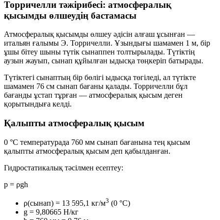
Торричелли тәжірибесі: атмосфералық
қысымды өлшеудің бастамасы
Атмосфералық қысымды өлшеу әдісін алғаш ұсынған —
итальян ғалымы
Э. Торричелли
. Ұзындығы шамамен 1 м, бір
ұшы бітеу шыны түтік сынаппен толтырылады. Түтіктің
аузын жауып, сынап құйылған ыдысқа төңкеріп батырады.
Түтіктегі сынаптың бір бөлігі ыдысқа төгіледі, ал түтікте
шамамен
76 см сынап бағаны
қалады. Торричелли бұл
бағанды ұстап тұрған —
атмосфералық қысым
деген
қорытындыға келді.
Қалыпты атмосфералық қысым
0 °C температурада
760 мм сынап бағанына
тең қысым
қалыпты атмосфералық қысым
деп қабылданған.
Гидростатикалық тәсілмен есептеу:
p = ρgh
3
ρ(сынап) = 13 595,1 кг/м
(0 °C)
g = 9,80665 Н/кг