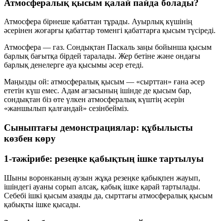
Атмосфералық қысым қалай пайда болады?
Атмосфера бірнеше қабаттан тұрады.
Ауырлық күшінің
әсерінен жоғарғы қабаттар төменгі қабаттарға қысым түсіреді.
Атмосфера — газ. Сондықтан
Паскаль заңы
бойынша қысым
барлық бағытқа бірдей таралады. Жер бетіне және ондағы
барлық денелерге ауа қысымы әсер етеді.
Маңызды ой: атмосфералық қысым — «сырттан» ғана әсер
ететін күш емес. Адам ағзасының ішінде де қысым бар,
сондықтан біз өте үлкен атмосфералық күштің әсерін
«жаншылып қалғандай» сезінбейміз.
Сыныптағы демонстрациялар: құбылысты
көзбен көру
1-тәжірибе: резеңке қабықтың ішке тартылуы
Шыны воронканың аузын жұқа резеңке қабықпен жауып,
ішіндегі ауаны сорып алсақ, қабық
ішке қарай тартылады
.
Себебі ішкі қысым азаяды да, сырттағы атмосфералық қысым
қабықты ішке қысады.