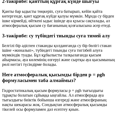
2-тәжірибе: қанттың құрғақ күйде шығуы
Қанты бар ыдысты төңкеріп, суға батырып, кейін қайта
көтергенде, қант құрғақ күйде қалуы мүмкін. Мұнда су бірден
ішке кірмейді, өйткені ыдыс ішінде ауа қуысы сақталады, ал
атмосфералық қысым
су бағанының қозғалысына әсер етеді.
3-тәжірибе: су түбіндегі тиынды суға тимей алу
Белгілі бір әдіспен стаканды қолданғанда су бір бөлігі стакан
ішіне «жиналып», түбіндегі тиынды суға тигізбей алуға
мүмкіндік туады. Бұл құбылысты талқылағанда қысым
айырмасы, ауа көлемінің өзгеруі және сыртқы ауа қысымының
рөлі негізгі түсіндірме болады.
Неге атмосфералық қысымды бірден p = ρgh
формуласымен таба алмаймыз?
Гидростатикалық қысым формуласы
p = ρgh
тығыздығы
тұрақты болатын сұйыққа ыңғайлы. Ал атмосферада ауа
тығыздығы биіктік бойынша өзгереді және атмосфераның
нақты шекарасы жоқ. Сондықтан атмосфералық қысымды
тікелей осы формуламен дәл есептеу қиын.