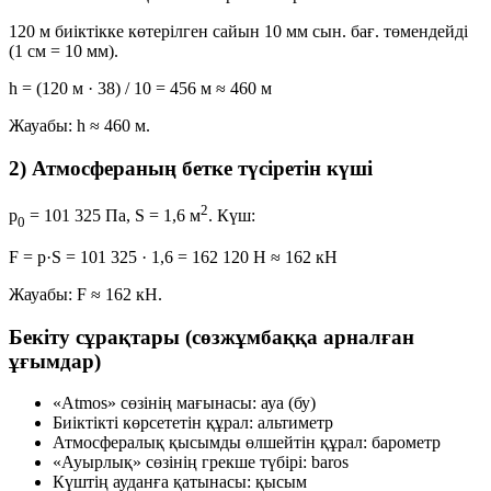
120 м биіктікке көтерілген сайын 10 мм сын. бағ. төмендейді
(1 см = 10 мм).
h = (120 м · 38) / 10 = 456 м ≈ 460 м
Жауабы:
h ≈ 460 м
.
2) Атмосфераның бетке түсіретін күші
2
p
= 101 325 Па, S = 1,6 м
. Күш:
0
F = p·S = 101 325 · 1,6 = 162 120 Н ≈ 162 кН
Жауабы:
F ≈ 162 кН
.
Бекіту сұрақтары (сөзжұмбаққа арналған
ұғымдар)
«Atmos»
сөзінің мағынасы:
ауа (бу)
Биіктікті көрсететін құрал:
альтиметр
Атмосфералық қысымды өлшейтін құрал:
барометр
«Ауырлық» сөзінің грекше түбірі:
baros
Күштің ауданға қатынасы:
қысым