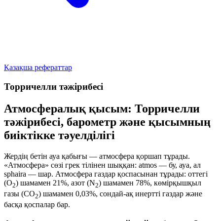
Қазақша рефераттар
Торричелли тәжірибесі
Атмосфералық қысым: Торричелли
тәжірибесі, барометр және қысымның
биіктікке тәуелділігі
Жердің бетін ауа қабығы —
атмосфера
қоршап тұрады.
«Атмосфера» сөзі грек тілінен шыққан:
atmos
— бу, ауа, ал
sphaira
— шар. Атмосфера газдар қоспасынан тұрады: оттегі
(O
) шамамен 21%, азот (N
) шамамен 78%, көмірқышқыл
2
2
газы (CO
) шамамен 0,03%, сондай-ақ инертті газдар және
2
басқа қоспалар бар.