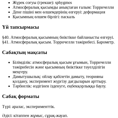
Жүрек соғуы (грекше):
sphygmos
Атмосфералық қысымды анықтаған ғалым:
Торричелли
Дене пішіні мен өлшемдерінің өзгеруі:
деформация
Қысымның өлшем бірлігі:
паскаль
Үй тапсырмасы
§40. Атмосфералық қысымның биіктікке байланысты өзгеруі.
§41. Атмосфералық қысым. Торричелли тәжірибесі. Барометр.
Сабақтың мақсаты
Білімділік:
атмосфералық қысым ұғымын, Торричелли
тәжірибесін және қысымның биіктікке тәуелділігін
меңгеру.
Дамытушылық:
ойлау қабілетін дамыту, теорияны
қолдану, эксперимент жүргізу дағдыларын арттыру.
Тәрбиелік:
өздігінен ізденуге, еңбекқорлыққа баулу.
Сабақ форматы
Түрі:
аралас, эксперименттік.
Әдісі:
кітаппен жұмыс, сұрақ-жауап.