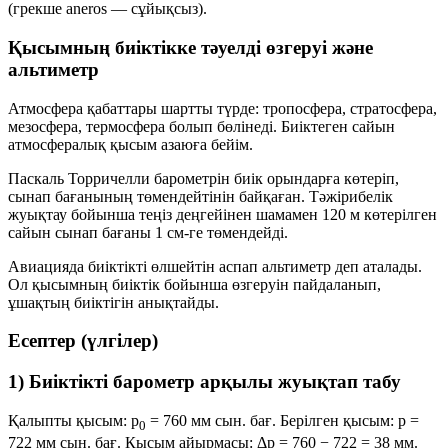
(грекше
aneros
— сұйықсыз).
Қысымның биіктікке тәуелді өзгеруі және
альтиметр
Атмосфера қабаттары шартты түрде:
тропосфера
,
стратосфера
,
мезосфера
,
термосфера
болып бөлінеді. Биіктеген сайын
атмосфералық қысым
азаюға
бейім.
Паскаль Торричелли барометрін биік орындарға көтеріп,
сынап бағанының төмендейтінін байқаған. Тәжірибелік
жуықтау бойынша теңіз деңгейінен шамамен
120 м
көтерілген
сайын сынап бағаны
1 см
-ге төмендейді.
Авиацияда биіктікті өлшейтін аспап
альтиметр
деп аталады.
Ол қысымның биіктік бойынша өзгеруін пайдаланып,
ұшақтың биіктігін анықтайды.
Есептер (үлгілер)
1) Биіктікті барометр арқылы жуықтап табу
Қалыпты қысым: p
= 760 мм сын. бағ. Берілген қысым: p =
0
722 мм сын. бағ. Қысым айырмасы: Δp = 760 − 722 =
38 мм
.