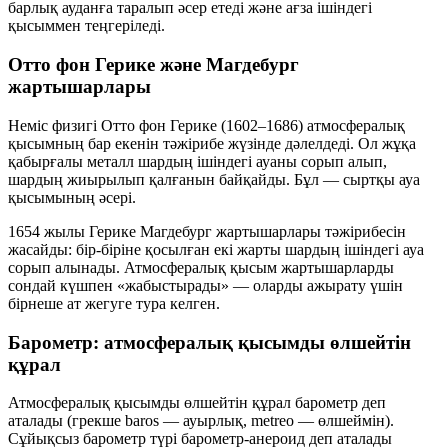
барлық ауданға таралып
әсер етеді және ағза ішіндегі
қысыммен теңгеріледі.
Отто фон Герике және Магдебург
жартышарлары
Неміс физигі
Отто фон Герике
(1602–1686) атмосфералық
қысымның бар екенін тәжірибе жүзінде дәлелдеді. Ол жұқа
қабырғалы металл шардың ішіндегі ауаны сорып алып,
шардың
жиырылып қалғанын
байқайды. Бұл — сыртқы ауа
қысымының әсері.
1654 жылы Герике
Магдебург жартышарлары
тәжірибесін
жасайды: бір-біріне қосылған екі жарты шардың ішіндегі ауа
сорып алынады. Атмосфералық қысым жартышарларды
сондай күшпен «жабыстырады» — оларды ажырату үшін
бірнеше ат жегуге тура келген.
Барометр: атмосфералық қысымды өлшейтін
құрал
Атмосфералық қысымды өлшейтін құрал
барометр
деп
аталады (грекше
baros
— ауырлық,
metreo
— өлшеймін).
Сұйықсыз барометр түрі
барометр-анероид
деп аталады