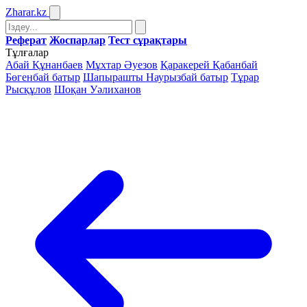
Zharar
.kz
Реферат
Жоспарлар
Тест сұрақтары
Тұлғалар
Абай Құнанбаев
Мұхтар Әуезов
Қаракерей Қабанбай
Бөгенбай батыр
Шапырашты Наурызбай батыр
Тұрар
Рысқұлов
Шоқан Уәлиханов