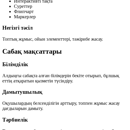
Интерактивті тақта
Суреттер
Флипчарт
Маркерлер
Негізгі тәсіл
Топтық жұмыс, ойын элементтері, тәжірибе жасау.
Сабақ мақсаттары
Білімділік
Алдыңғы сабақта алған білімдерін бекіте отырып, бұлшық
еттің атқаратын қызметін түсіндіру.
Дамытушылық
Оқушылардың белсенділігін арттыру, топпен жұмыс жасау
дағдыларын дамыту.
Тәрбиелік