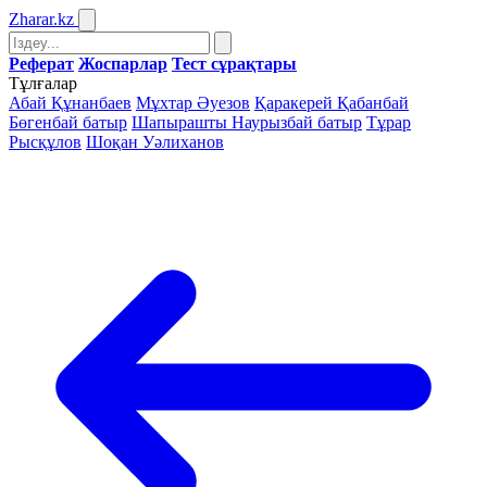
Zharar
.kz
Реферат
Жоспарлар
Тест сұрақтары
Тұлғалар
Абай Құнанбаев
Мұхтар Әуезов
Қаракерей Қабанбай
Бөгенбай батыр
Шапырашты Наурызбай батыр
Тұрар
Рысқұлов
Шоқан Уәлиханов