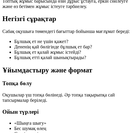
Топтық жұмыс барысында өзін дұрыс ұстауға, еркін сөйлеуге
және өз бетімен жұмыс істеуге тәрбиелеу.
Негізгі сұрақтар
Сабақ оқушыға төмендегі бағыттар бойынша мағлұмат береді:
Бұлшық ет не үшін қажет?
Дененің қай бөлігінде бұлшық ет бар?
Бұлшық ет қалай жұмыс істейді?
Бұлшық етті қалай шынықтырады?
Ұйымдастыру және формат
Топқа бөлу
Оқушылар үш топқа бөлінеді. Әр топқа тақырыпқа сай
тапсырмалар беріледі.
Ойын түрлері
«Шыңға шығу»
Бес шумақ өлең