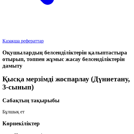
Қазақша рефераттар
Оқушылардың белсенділіктерін қалыптастыра
отырып, топпен жұмыс жасау белсенділіктерін
дамыту
Қысқа мерзімді жоспарлау (Дүниетану,
3-сынып)
Сабақтың тақырыбы
Бұлшық ет
Көрнекіліктер