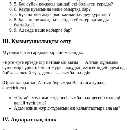
5.
Бас сүйек қаңқасы қандай екі бөліктен тұрады?
6.
Кеуде қуысында неше омыртқа бар?
7.
Бұғана мен жауырын қандай белдеу құрайды?
8.
Бала неше жасқа келгенде сүйектері қатаюды
бастайды?
9.
Адамда неше қабырға бар?
III. Қызығушылықты ояту
Мұғалім ертегі арқылы кіріспе жасайды:
«Ерте-ерте ертеде бір патшаның қызы — Алтын бұрымды
сұлу өмір сүріпті. Оның жүрісі аққудың жүзгеніндей әдемі еді,
бойы — оқтай түзу, денесі — сымбатты еді».
(Орыс халқының Алтын бұрымды Василиса туралы
ертегісінен)
«Оқтай түзу» және «денесі сымбатты» деген сөздерді
қалай түсінеміз?
Адам өзінің жүріс-тұрысын өзі қалыптастыра ала ма?
IV. Ақпараттық блок