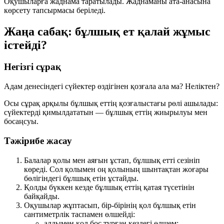
Оқушыларға жаднама таратылады. Жаднаманы ата-анасына
көрсету тапсырмасы беріледі.
Жаңа сабақ: бұлшық ет қалай жұмыс
істейді?
Негізгі сұрақ
Адам денесіндегі сүйектер өздігінен қозғала ала ма? Неліктен?
Осы сұрақ арқылы бұлшық еттің қозғалыстағы рөлі ашылады:
сүйектерді қимылдататын — бұлшық еттің жиырылуы мен
босаңсуы.
Тәжірибе жасау
Балалар қолы мен аяғын ұстап, бұлшық етті сезініп
көреді. Сол қолымен оң қолының шынтақтан жоғары
бөлігіндегі бұлшық етін ұстайды.
Қолды бүккен кезде бұлшық еттің қатая түсетінін
байқайды.
Оқушылар жұптасып, бір-бірінің қол бұлшық етін
сантиметрлік таспамен өлшейді:
алдымен қол бос тұрған кездегі өлшем;