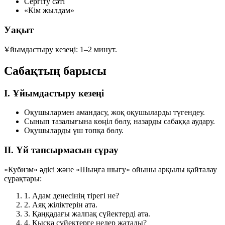
Сергіту сәті
«Кім жылдам»
Уақыт
Ұйымдастыру кезеңі:
1–2 минут
.
Сабақтың барысы
I. Ұйымдастыру кезеңі
Оқушылармен амандасу, жоқ оқушыларды түгендеу.
Сынып тазалығына көңіл бөлу, назарды сабаққа аудару.
Оқушыларды үш топқа бөлу.
II. Үй тапсырмасын сұрау
«Кубизм» әдісі және «Шыңға шығу» ойыны арқылы қайталау
сұрақтары:
1.
Адам денесінің тірегі не?
2.
Аяқ жіліктерін ата.
3.
Қаңқадағы жалпақ сүйектерді ата.
4.
Қысқа сүйектерге нелер жатады?