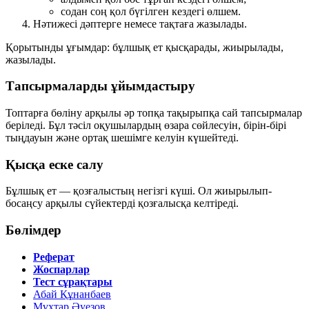
содан соң қол бүгілген кездегі өлшем.
Нәтижесі дәптерге немесе тақтаға жазылады.
Қорытынды ұғымдар:
бұлшық ет қысқарады
,
жиырылады
,
жазылады
.
Тапсырмаларды ұйымдастыру
Топтарға бөліну арқылы әр топқа тақырыпқа сай тапсырмалар
беріледі. Бұл тәсіл оқушылардың өзара сөйлесуін, бірін-бірі
тыңдауын және ортақ шешімге келуін күшейтеді.
Қысқа еске салу
Бұлшық ет — қозғалыстың негізгі күші. Ол жиырылып-
босаңсу арқылы сүйектерді қозғалысқа келтіреді.
Бөлімдер
Реферат
Жоспарлар
Тест сұрақтары
Абай Құнанбаев
Мұхтар Әуезов