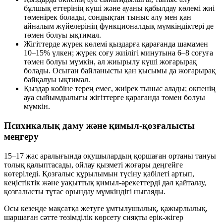
бұлшық еттерінің күші және ауаны қабылдау көлемі жиі
төменірек болады, сондықтан тыныс алу мен қан
айналым жүйелерінің функционалдық мүмкіндіктері де
төмен болуы ықтимал.
Жігіттерде жүрек көлемі қыздарға қарағанда шамамен
10–15% үлкен; жүрек соғу жиілігі минутына 6–8 соғуға
төмен болуы мүмкін, ал жиырылу күші жоғарырақ
болады. Осыған байланысты қан қысымы да жоғарырақ
байқалуы ықтимал.
Қыздар көбіне терең емес, жиірек тыныс алады; өкпенің
ауа сыйымдылығы жігіттерге қарағанда төмен болуы
мүмкін.
Психикалық даму және қимыл-қозғалысты
меңгеру
15–17 жас аралығында оқушылардың қоршаған ортаны тануы
толық қалыптасады, ойлау қызметі жоғары деңгейге
көтеріледі. Қозғалыс құрылымын түсіну қабілеті артып,
кеңістіктік және уақыттық қимыл-әрекеттерді дәл қайталау,
қозғалысты тұтас орындау мүмкіндігі нығаяды.
Осы кезеңде мақсатқа жетуге ұмтылушылық, қажырлылық,
шаршаған сәтте төзімділік көрсету сияқты ерік-жігер