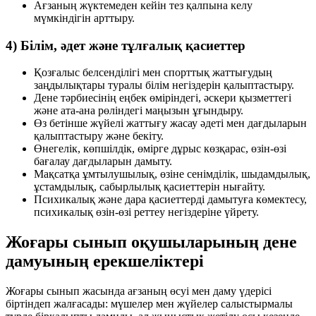
Ағзаның жүктемеден кейін тез қалпына келу
мүмкіндігін арттыру.
4) Білім, әдет және тұлғалық қасиеттер
Қозғалыс белсенділігі мен спорттық жаттығудың
заңдылықтары туралы білім негіздерін қалыптастыру.
Дене тәрбиесінің еңбек өміріндегі, әскери қызметтегі
және ата-ана рөліндегі маңызын ұғындыру.
Өз бетінше жүйелі жаттығу жасау әдеті мен дағдыларын
қалыптастыру және бекіту.
Өнегелік, көпшілдік, өмірге дұрыс көзқарас, өзін-өзі
бағалау дағдыларын дамыту.
Мақсатқа ұмтылушылық, өзіне сенімділік, шыдамдылық,
ұстамдылық, сабырлылық қасиеттерін нығайту.
Психикалық және дара қасиеттерді дамытуға көмектесу,
психикалық өзін-өзі реттеу негіздеріне үйрету.
Жоғары сынып оқушыларының дене
дамуының ерекшеліктері
Жоғары сынып жасында ағзаның өсуі мен даму үдерісі
біртіндеп жалғасады: мүшелер мен жүйелер салыстырмалы