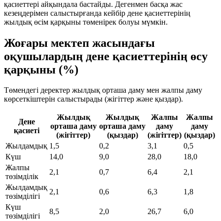
қасиеттері айқындала бастайды. Дегенмен басқа жас
кезеңдерімен салыстырғанда кейбір дене қасиеттерінің
жылдық өсім қарқыны төменірек болуы мүмкін.
Жоғары мектеп жасындағы
оқушылардың дене қасиеттерінің өсу
қарқыны (%)
Төмендегі деректер жылдық орташа даму мен жалпы даму
көрсеткіштерін салыстырады (жігіттер және қыздар).
Жылдық
Жылдық
Жалпы
Жалпы
Дене
орташа даму
орташа даму
даму
даму
қасиеті
(жігіттер)
(қыздар)
(жігіттер)
(қыздар)
Жылдамдық
1,5
0,2
3,1
0,5
Күш
14,0
9,0
28,0
18,0
Жалпы
2,1
0,7
6,4
2,1
төзімділік
Жылдамдық
2,1
0,6
6,3
1,8
төзімділігі
Күш
8,5
2,0
26,7
6,0
төзімділігі