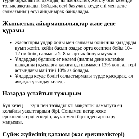
түрде бірқалыпты дамиды, ал жыныстық жетілу осы кезеңде
толық аяқталады. Бойдың өсуі баяулап, кеуде ені мен дене
салмағының өсуі айқынырақ байқалады.
Жыныстық айырмашылықтар және дене
құрамы
Жасөспірім ұлдар бойы мен салмағы бойынша қыздарды
қуып жетіп, кейін басып озады: орта есеппен бойы 10–
12 см биік, салмағы 5–8 кг артық болуы мүмкін.
Ұлдардың бұлшық ет көлемі (жалпы дене көлеміне
шаққанда) қыздарға қарағанда шамамен 13% көп, ал тері
астындағы май тіні 10% аз болады.
Ұлдарда кеуде бөлігі салыстырмалы түрде қысқарақ, ал
аяқ-қол ұзындау келеді.
Назарда ұстайтын тұжырым
Бұл кезең — күш пен төзімділікті мақсатты дамытуға ең
қолайлы уақыттардың бірі. Сонымен қатар жеке
ерекшеліктерді ескеріп, жүктемені біртіндеп арттыру
маңызды.
Сүйек жүйесінің қатаюы (жас ерекшеліктері)