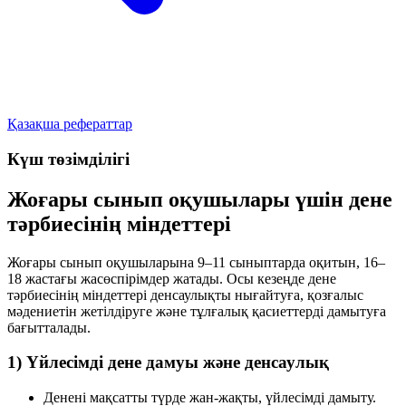
Қазақша рефераттар
Күш төзімділігі
Жоғары сынып оқушылары үшін дене
тәрбиесінің міндеттері
Жоғары сынып оқушыларына 9–11 сыныптарда оқитын, 16–
18 жастағы жасөспірімдер жатады. Осы кезеңде дене
тәрбиесінің міндеттері денсаулықты нығайтуға, қозғалыс
мәдениетін жетілдіруге және тұлғалық қасиеттерді дамытуға
бағытталады.
1) Үйлесімді дене дамуы және денсаулық
Денені мақсатты түрде жан-жақты, үйлесімді дамыту.