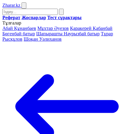
Zharar
.kz
Реферат
Жоспарлар
Тест сұрақтары
Тұлғалар
Абай Құнанбаев
Мұхтар Әуезов
Қаракерей Қабанбай
Бөгенбай батыр
Шапырашты Наурызбай батыр
Тұрар
Рысқұлов
Шоқан Уәлиханов