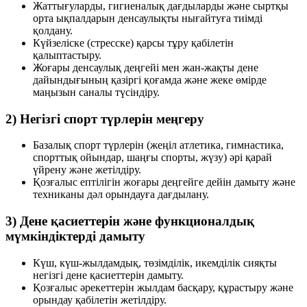
Жаттығуларды, гигиеналық дағдыларды және сыртқы
орта ықпалдарын денсаулықты нығайтуға тиімді
қолдану.
Күйзеліске (стресске) қарсы тұру қабілетін
қалыптастыру.
Жоғары денсаулық деңгейі мен жан-жақты дене
дайындығының қазіргі қоғамда және жеке өмірде
маңызын саналы түсіндіру.
2) Негізгі спорт түрлерін меңгеру
Базалық спорт түрлерін (жеңіл атлетика, гимнастика,
спорттық ойындар, шаңғы спорты, жүзу) әрі қарай
үйрену және жетілдіру.
Қозғалыс ептілігін жоғары деңгейге дейін дамыту және
техниканы дәл орындауға дағдылану.
3) Дене қасиеттерін және функционалдық
мүмкіндіктерді дамыту
Күш, күш-жылдамдық, төзімділік, икемділік сияқты
негізгі дене қасиеттерін дамыту.
Қозғалыс әрекеттерін жылдам басқару, құрастыру және
орындау қабілетін жетілдіру.