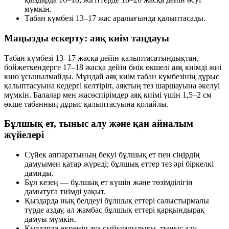
мүмкін.
Табан күмбезі 13–17 жас аралығында қалыптасады.
Маңызды ескерту: аяқ киім таңдауы
Табан күмбезі 13–17 жасқа дейін қалыптасатындықтан,
бойжеткендерге 17–18 жасқа дейін биік өкшелі аяқ киімді жиі
кию ұсынылмайды. Мұндай аяқ киім табан күмбезінің дұрыс
қалыптасуына кедергі келтіріп, аяқтың тез шаршауына әкелуі
мүмкін. Балалар мен жасөспірімдер аяқ киімі үшін 1,5–2 см
өкше табанның дұрыс қалыптасуына қолайлы.
Бұлшық ет, тыныс алу және қан айналым
жүйелері
Сүйек аппаратының бекуі бұлшық ет пен сіңірдің
дамуымен қатар жүреді; бұлшық еттер тез әрі біркелкі
дамиды.
Бұл кезең — бұлшық ет күшін және төзімділігін
дамытуға тиімді уақыт.
Қыздарда иық белдеуі бұлшық еттері салыстырмалы
түрде аздау, ал жамбас бұлшық еттері қарқындырақ
дамуы мүмкін.
Қыздарда өкпенің ауа сыйымдылығы, тыныс алу