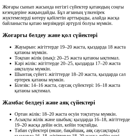
Жоғары сынып жасында негізгі сүйектер қатаюдың соңғы
кезеңдеріне жақындайды. Бұл ағзаның үлкенірек
жүктемелерді көтеру қабілетін арттырады, алайда жасқа
байланысты қатаю мерзімдері әртүрлі болуы мүмкін.
Жоғарғы белдеу және қол сүйектері
Жауырын: жігіттерде 19–20 жаста, қыздарда 18 жаста
қатаюы мүмкін.
Тоқпан жілік (иық): 20–25 жаста қатаюы ықтимал.
Кәрі жілік: жігіттерде 20–25, қыздарда 17–20 жаста
аяқталуы мүмкін.
Шынтақ сүйегі: жігіттерде 18–20 жаста, қыздарда сәл
ертерек қатаюы мүмкін.
Білезік: 14–16 жаста, саусақ сүйектері: 16–18 жаста
қатаюы ықтимал.
Жамбас белдеуі және аяқ сүйектері
Ортан жілік: 18–20 жаста өсуін тоқтатуы мүмкін.
Асықты жілік және шыбық: қыздарда 16–18, жігіттерде
19–20 жасқа дейін өсіп, кейін тоқтайды.
Табан сүйектері (өкше, бақайшақ, аяқ саусақтары):
қыздарда 16–18, жігіттерде 18–20 жасқа дейін өсуі