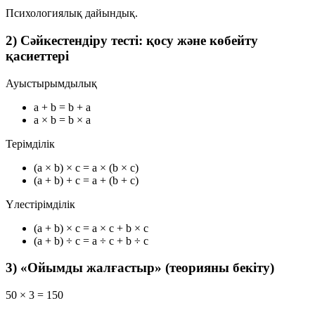
Психологиялық дайындық.
2) Сәйкестендіру тесті: қосу және көбейту
қасиеттері
Ауыстырымдылық
a + b = b + a
a × b = b × a
Терімділік
(a × b) × c = a × (b × c)
(a + b) + c = a + (b + c)
Үлестірімділік
(a + b) × c = a × c + b × c
(a + b) ÷ c = a ÷ c + b ÷ c
3) «Ойымды жалғастыр» (теорияны бекіту)
50 × 3 = 150