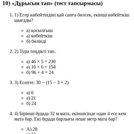
10) «Дұрысын тап» (тест тапсырмасы)
1) Егер көбейтіндіні қай санға бөлсек, екінші көбейткіш
шығады?
a) қосылғыш
ә) көбейткіш
б) бөлінді
2) Тура теңдікті тап.
a) 46 × 5 = 230
ә) 16 × 6 = 154
б) 96 ÷ 4 = 24
3) Есепте: 30 − (15 − 3 × 2)
a) 6
ә) 21
б) 24
4) Бірінші будада 32 м мата, екіншісінде одан 4 есе кем
мата бар. Екі будада барлығы неше метр мата бар?
A) 28