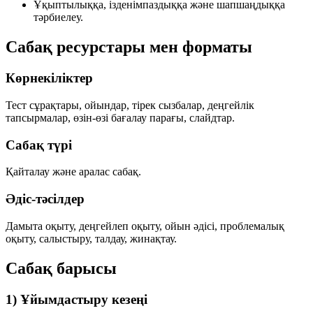
Ұқыптылыққа, ізденімпаздыққа және шапшаңдыққа
тәрбиелеу.
Сабақ ресурстары мен форматы
Көрнекіліктер
Тест сұрақтары, ойындар, тірек сызбалар, деңгейлік
тапсырмалар, өзін-өзі бағалау парағы, слайдтар.
Сабақ түрі
Қайталау және аралас сабақ.
Әдіс-тәсілдер
Дамыта оқыту, деңгейлеп оқыту, ойын әдісі, проблемалық
оқыту, салыстыру, талдау, жинақтау.
Сабақ барысы
1) Ұйымдастыру кезеңі