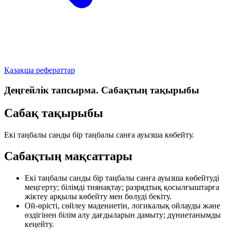
Қазақша рефераттар
Деңгейлік тапсырма. Сабақтың тақырыбы
Сабақ тақырыбы
Екі таңбалы санды бір таңбалы санға ауызша көбейту.
Сабақтың мақсаттары
Екі таңбалы санды бір таңбалы санға ауызша көбейтуді
меңгерту; білімді тиянақтау; разрядтық қосылғыштарға
жіктеу арқылы көбейту мен бөлуді бекіту.
Ой-өрісті, сөйлеу мәдениетін, логикалық ойлауды және
өздігінен білім алу дағдыларын дамыту; дүниетанымды
кеңейту.