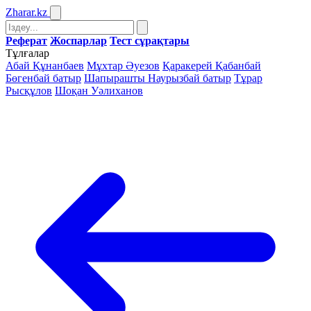
Zharar
.kz
Реферат
Жоспарлар
Тест сұрақтары
Тұлғалар
Абай Құнанбаев
Мұхтар Әуезов
Қаракерей Қабанбай
Бөгенбай батыр
Шапырашты Наурызбай батыр
Тұрар
Рысқұлов
Шоқан Уәлиханов