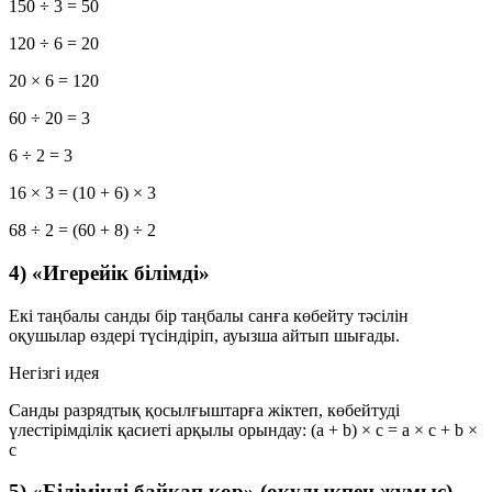
150 ÷ 3 = 50
120 ÷ 6 = 20
20 × 6 = 120
60 ÷ 20 = 3
6 ÷ 2 = 3
16 × 3 = (10 + 6) × 3
68 ÷ 2 = (60 + 8) ÷ 2
4) «Игерейік білімді»
Екі таңбалы санды бір таңбалы санға көбейту тәсілін
оқушылар өздері түсіндіріп, ауызша айтып шығады.
Негізгі идея
Санды разрядтық қосылғыштарға жіктеп, көбейтуді
үлестірімділік қасиеті арқылы орындау:
(a + b) × c = a × c + b ×
c
5) «Біліміңді байқап көр» (оқулықпен жұмыс)