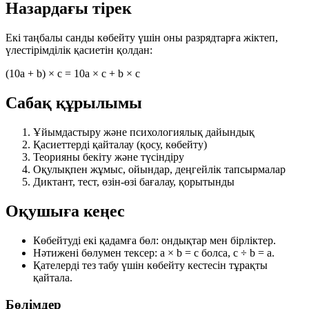
Назардағы тірек
Екі таңбалы санды көбейту үшін оны разрядтарға жіктеп,
үлестірімділік қасиетін қолдан:
(10a + b) × c = 10a × c + b × c
Сабақ құрылымы
Ұйымдастыру және психологиялық дайындық
Қасиеттерді қайталау (қосу, көбейту)
Теорияны бекіту және түсіндіру
Оқулықпен жұмыс, ойындар, деңгейлік тапсырмалар
Диктант, тест, өзін-өзі бағалау, қорытынды
Оқушыға кеңес
Көбейтуді екі қадамға бөл: ондықтар мен бірліктер.
Нәтижені бөлумен тексер:
a × b = c
болса,
c ÷ b = a
.
Қателерді тез табу үшін көбейту кестесін тұрақты
қайтала.
Бөлімдер