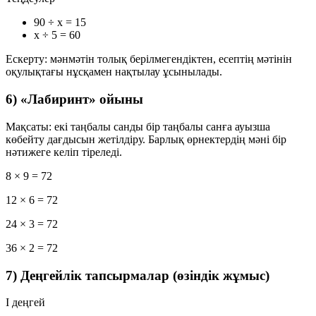
90 ÷ x = 15
x ÷ 5 = 60
Ескерту: мәнмәтін толық берілмегендіктен, есептің мәтінін
оқулықтағы нұсқамен нақтылау ұсынылады.
6) «Лабиринт» ойыны
Мақсаты: екі таңбалы санды бір таңбалы санға ауызша
көбейту дағдысын жетілдіру. Барлық өрнектердің мәні бір
нәтижеге келіп тіреледі.
8 × 9 = 72
12 × 6 = 72
24 × 3 = 72
36 × 2 = 72
7) Деңгейлік тапсырмалар (өзіндік жұмыс)
I деңгей