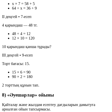
x × 7 = 58 + 5
64 ÷ x = 36 ÷ 9
II деңгей • 7-есеп
4 қарындаш — 48 тг.
48 ÷ 4 = 12
12 × 10 = 120
10 қарындаш қанша тұрады?
III деңгей • 9-есеп
Торт бағасы: 15.
15 × 6 = 90
90 × 2 = 180
2 торттың құнын тап.
8) «Әуешарлар» ойыны
Қайталау және жылдам есептеу дағдыларын дамытуға
арналған ойын тапсырмасы.