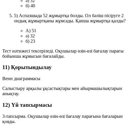
ә) 32
б) 40
5) Аспазшыда 52 жұмыртқа болды. Ол бәліш пісіруге 2
ондық жұмыртқаны жұмсады. Қанша жұмыртқа қалды?
A) 51
ә) 32
б) 23
Тест нәтижесі тексеріледі. Оқушылар өзін-өзі бағалау парағы
бойынша жұмысын бағалайды.
11) Қорытындылау
Венн диаграммасы
Салыстыру арқылы ұқсастықтары мен айырмашылықтарын
анықтау.
12) Үй тапсырмасы
3-тапсырма. Оқушылар өзін-өзі бағалау парағына бағаларын
қояды.