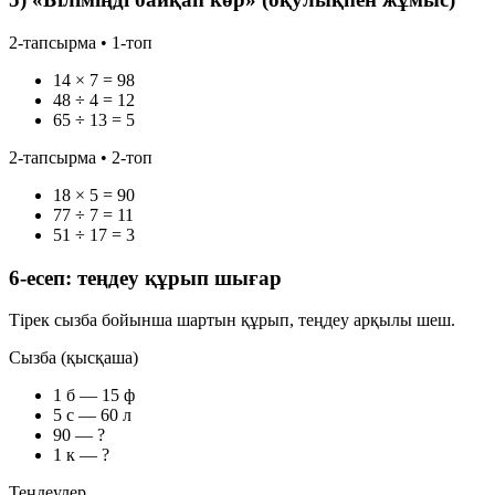
2-тапсырма • 1-топ
14 × 7 = 98
48 ÷ 4 = 12
65 ÷ 13 = 5
2-тапсырма • 2-топ
18 × 5 = 90
77 ÷ 7 = 11
51 ÷ 17 = 3
6-есеп: теңдеу құрып шығар
Тірек сызба бойынша шартын құрып, теңдеу арқылы шеш.
Сызба (қысқаша)
1 б — 15 ф
5 с — 60 л
90 — ?
1 к — ?
Теңдеулер