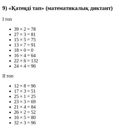
9) «Қатеңді тап» (математикалық диктант)
I топ
39 × 2 = 78
27 × 3 = 81
15 × 5 = 75
13 × 7 = 91
18 × 0 = 0
16 × 4 = 64
22 × 6 = 132
24 × 4 = 96
II топ
12 × 8 = 96
17 × 3 = 51
25 × 1 = 25
23 × 3 = 69
21 × 4 = 84
26 × 2 = 52
16 × 5 = 80
32 × 3 = 96