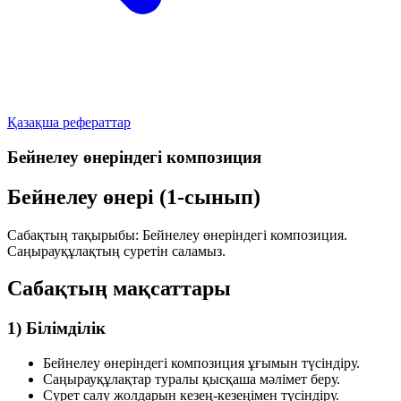
Қазақша рефераттар
Бейнелеу өнеріндегі композиция
Бейнелеу өнері (1-сынып)
Сабақтың тақырыбы:
Бейнелеу өнеріндегі композиция
.
Саңырауқұлақтың суретін саламыз.
Сабақтың мақсаттары
1) Білімділік
Бейнелеу өнеріндегі композиция ұғымын түсіндіру.
Саңырауқұлақтар туралы қысқаша мәлімет беру.
Сурет салу жолдарын кезең-кезеңімен түсіндіру.