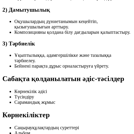
2) Дамытушылық
Оқушылардың дүниетанымын кеңейтіп,
қызығушылығын арттыру.
Композицияны қолдана білу дағдыларын қалыптастыру.
3) Тәрбиелік
Ұқыптылыққа, адамгершілікке және тазалыққа
тәрбиелеу.
Бейнені парақта дұрыс орналастыруға үйрету.
Сабақта қолданылатын әдіс-тәсілдер
Көрнекілік әдісі
Түсіндіру
Сарамандық жұмыс
Көрнекіліктер
Саңырауқұлақтардың суреттері
Альбом