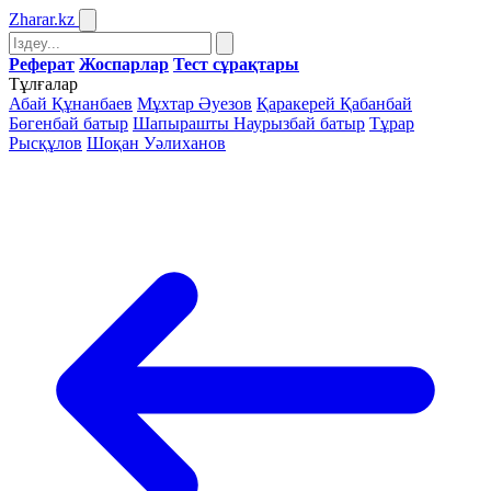
Zharar
.kz
Реферат
Жоспарлар
Тест сұрақтары
Тұлғалар
Абай Құнанбаев
Мұхтар Әуезов
Қаракерей Қабанбай
Бөгенбай батыр
Шапырашты Наурызбай батыр
Тұрар
Рысқұлов
Шоқан Уәлиханов