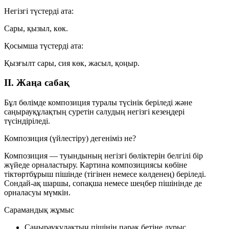
Негізгі түстерді ата:
Сары, қызыл, көк.
Қосымша түстерді ата:
Қызғылт сары, сия көк, жасыл, қоңыр.
II. Жаңа сабақ
Бұл бөлімде
композиция
туралы түсінік беріледі және
саңырауқұлақтың суретін салудың негізгі кезеңдері
түсіндіріледі.
Композиция (үйлестіру) дегеніміз не?
Композиция — туындының негізгі бөліктерін белгілі бір
жүйеде орналастыру. Картина композициясы көбіне
тіктөртбұрыш пішінде (тігінен немесе көлденең) беріледі.
Сондай-ақ шаршы, сопақша немесе шеңбер пішінінде де
орналасуы мүмкін.
Сарамандық жұмыс
Саңырауқұлақтың пішінін парақ бетіне дұрыс