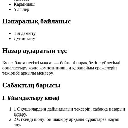
Қарындаш
Үлгілер
Пәнаралық байланыс
Тіл дамыту
Дүниетану
Назар аударатын тұс
Бұл сабақта негізгі мақсат — бейнені
парақ бетіне үйлесімді
орналастыру
және композицияның қарапайым ережелерін
тәжірибе арқылы меңгеру.
Сабақтың барысы
I. Ұйымдастыру кезеңі
1
Оқушылардың дайындығын тексеріп, сабаққа назарын
аудару.
2
Өткенді шолу: ой шақыру арқылы сұрақтарға жауап
алу.