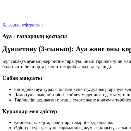
Қазақша рефераттар
Ауа - газдардың қоспасы
Дүниетану (3-сынып): Ауа және оны қо
Бұл сабақта ауаның жер бетіне таралуы, оның тіршілік үшін ма
болатын табиғи орта екенін тәжірибе арқылы түсінеді.
Сабақ мақсаты
Білімділік:
ауа туралы білімді кеңейту, ауаның таралуы жа
Дамытушылық:
ой-өрісті, сөйлеу мәдениетін дамыту; та
Тәрбиелік:
қоршаған ортаны сүюге және қорғауға тәрбиел
Құралдар мен әдістер
Көрнекілік:
карта, слайдтар, тәжірибе құралдары.
Әдістер:
сұрақ-жауап, сарамандық жұмыс, қорыту, салыст