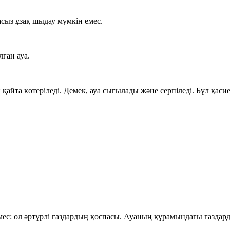
асыз ұзақ шыдау мүмкін емес.
лған ауа.
айта көтеріледі. Демек, ауа
сығылады
және
серпіледі
. Бұл қаси
мес: ол әртүрлі газдардың қоспасы. Ауаның құрамындағы газдардың