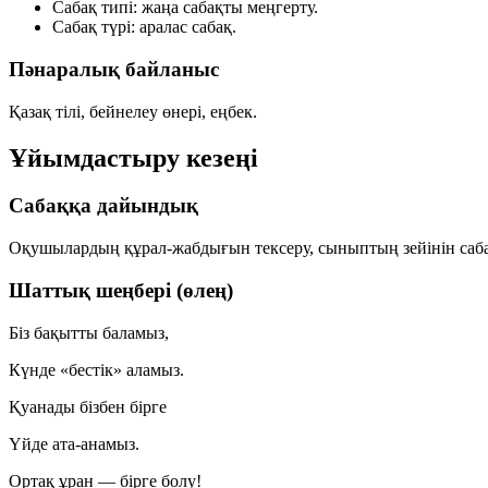
Сабақ типі:
жаңа сабақты меңгерту.
Сабақ түрі:
аралас сабақ.
Пәнаралық байланыс
Қазақ тілі, бейнелеу өнері, еңбек.
Ұйымдастыру кезеңі
Сабаққа дайындық
Оқушылардың құрал-жабдығын тексеру, сыныптың зейінін саб
Шаттық шеңбері (өлең)
Біз бақытты баламыз,
Күнде «бестік» аламыз.
Қуанады бізбен бірге
Үйде ата-анамыз.
Ортақ ұран — бірге болу!