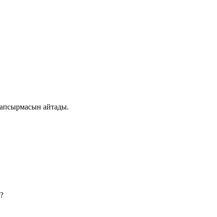
тапсырмасын айтады.
?