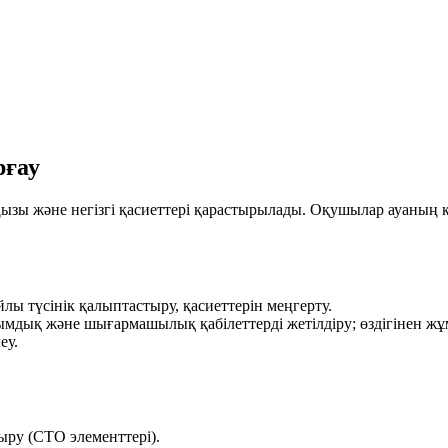
рғау
ңызы және негізгі қасиеттері қарастырылады. Оқушылар ауаның к
йлы түсінік қалыптастыру, қасиеттерін меңгерту.
нымдық және шығармашылық қабілеттерді жетілдіру; өздігінен жұ
еу.
ыру (СТО элементтері).