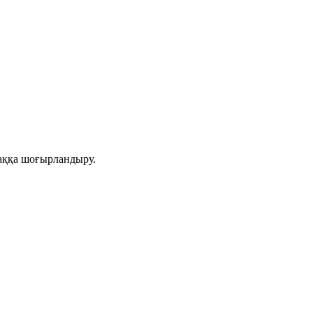
аққа шоғырландыру.