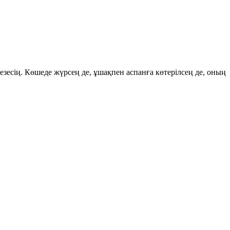
езесің. Көшеде жүрсең де, ұшақпен аспанға көтерілсең де, оның