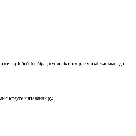
өзге көрінбейтін, бірақ күнделікті өмірде үнемі жанымызда
мыс істеуге ынталандыру.