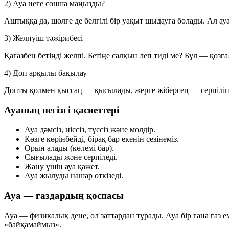
2) Ауа неге сонша маңызды?
Аштыққа да, шөлге де белгілі бір уақыт шыдауға болады. Ал ау
3) Желпуіш тәжірибесі
Қағазбен бетіңді желпі. Бетіңе салқын леп тиді ме? Бұл — қозға
4) Доп арқылы бақылау
Допты қолмен қыссаң — қысылады, жерге жіберсең — серпіліп қ
Ауаның негізгі қасиеттері
Ауа
дәмсіз
,
иіссіз
,
түссіз
және
мөлдір
.
Көзге көрінбейді, бірақ бар екенін сезінеміз.
Орын алады
(көлемі бар).
Сығылады
және
серпіледі
.
Жану
үшін ауа қажет.
Ауа
жылуды нашар өткізеді
.
Ауа — газдардың қоспасы
Ауа — физикалық дене, ол заттардан тұрады. Ауа бір ғана газ е
«байқамаймыз».