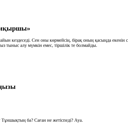
сиқыршы»
йын кездеседі. Сен оны көрмейсің, бірақ оның қасыңда екенін с
з тыныс алу мүмкін емес, тіршілік те болмайды.
аңызы
 Тұншықтың ба? Саған не жетіспеді?
Ауа.