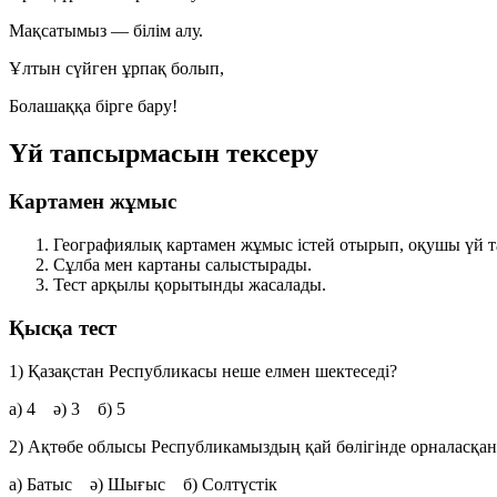
Мақсатымыз — білім алу.
Ұлтын сүйген ұрпақ болып,
Болашаққа бірге бару!
Үй тапсырмасын тексеру
Картамен жұмыс
Географиялық картамен жұмыс істей отырып, оқушы үй 
Сұлба мен картаны салыстырады.
Тест арқылы қорытынды жасалады.
Қысқа тест
1) Қазақстан Республикасы неше елмен шектеседі?
а) 4 ә) 3 б) 5
2) Ақтөбе облысы Республикамыздың қай бөлігінде орналасқан
а) Батыс ә) Шығыс б) Солтүстік