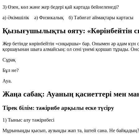
3) Өзен, көл және жер бедері қай картада бейнеленеді?
а) Әкімшілік ә) Физикалық б) Табиғат аймақтары картасы
Қызығушылықты ояту: «Көрінбейтін 
Жер бетінде көрінбейтін «сиқыршы» бар. Онымен әр адам күн са
қоршауынан шыға алмайсың: ол сені үнемі қоршап тұрады. Онсы
Сұрақ
Бұл не?
Ауа.
Жаңа сабақ: Ауаның қасиеттері мен м
Тірек білім: тәжірибе арқылы еске түсіру
1) Тыныс алу тәжірибесі
Мұрыныңды қысып, аузыңды жап та, іштей сана. Не байқадың?