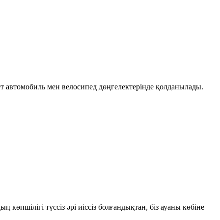
ет автомобиль мен велосипед дөңгелектерінде қолданылады.
 көпшілігі түссіз әрі иіссіз болғандықтан, біз ауаны көбіне