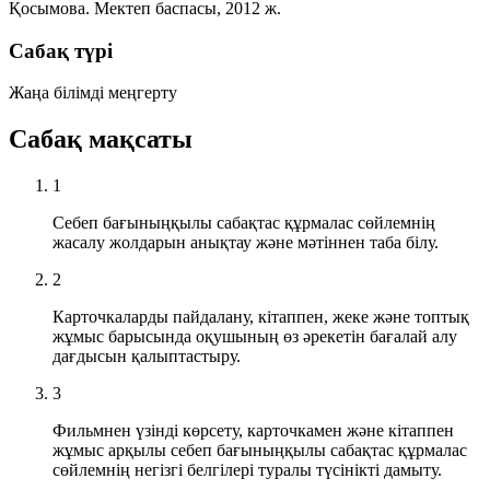
Қосымова. Мектеп баспасы, 2012 ж.
Сабақ түрі
Жаңа білімді меңгерту
Сабақ мақсаты
1
Себеп бағыныңқылы сабақтас құрмалас сөйлемнің
жасалу жолдарын анықтау және мәтіннен таба білу.
2
Карточкаларды пайдалану, кітаппен, жеке және топтық
жұмыс барысында оқушының өз әрекетін бағалай алу
дағдысын қалыптастыру.
3
Фильмнен үзінді көрсету, карточкамен және кітаппен
жұмыс арқылы себеп бағыныңқылы сабақтас құрмалас
сөйлемнің негізгі белгілері туралы түсінікті дамыту.