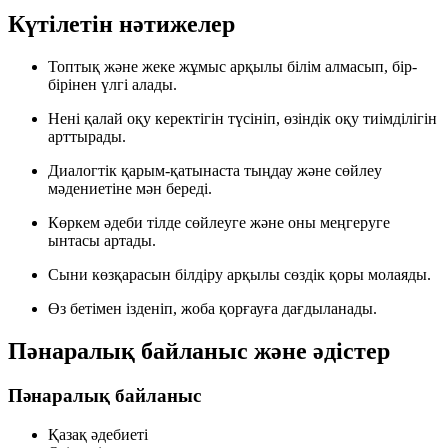
Күтілетін нәтижелер
Топтық және жеке жұмыс арқылы білім алмасып, бір-
бірінен үлгі алады.
Нені қалай оқу керектігін түсініп, өзіндік оқу тиімділігін
арттырады.
Диалогтік қарым-қатынаста тыңдау және сөйлеу
мәдениетіне мән береді.
Көркем әдеби тілде сөйлеуге және оны меңгеруге
ынтасы артады.
Сыни көзқарасын білдіру арқылы сөздік қоры молаяды.
Өз бетімен ізденіп, жоба қорғауға дағдыланады.
Пәнаралық байланыс және әдістер
Пәнаралық байланыс
Қазақ әдебиеті