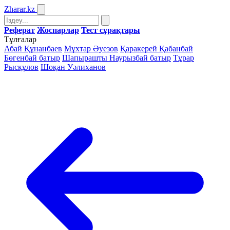
Zharar
.kz
Реферат
Жоспарлар
Тест сұрақтары
Тұлғалар
Абай Құнанбаев
Мұхтар Әуезов
Қаракерей Қабанбай
Бөгенбай батыр
Шапырашты Наурызбай батыр
Тұрар
Рысқұлов
Шоқан Уәлиханов