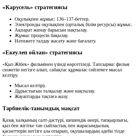
«Карусель» стратегиясы
Оқулықпен жұмыс: 136–137-беттер.
Электронды оқулықпен (орталық білім ресурсы) жұмыс.
Ақпарат жинау барысын нақтылау.
Жұмыс процесін бақылау.
Нәтижеге талдау жасату және бағалату.
«Екеулеп ойлан» стратегиясы
«Қыз Жібек» фильмінен үзінді көрсетіледі. Тапсырма: фильм
сюжетін негізге алып, сабақтас құрмалас сөйлемге мысал
келтіру.
Мысал келтіру.
Дұрыстығын талқылау және нақтылау.
Жауаптарды тақтаға жазу.
Тәрбиелік-танымдық мақсат
Қазақ халқының салт-дәстүрі, шешендік өнері, тапқырлығы,
қыз бен жігітке тән сыйластық пен жарасымдылық
қасиеттерін негізге ала отырып, оқушылардың әдеби тілде