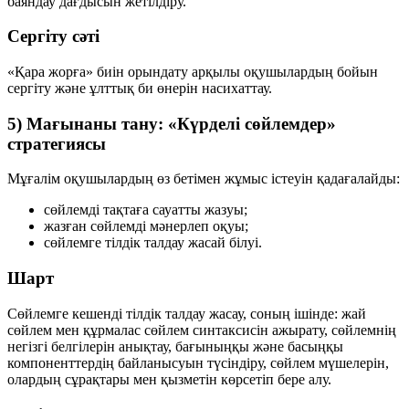
баяндау дағдысын жетілдіру.
Сергіту сәті
«Қара жорға» биін орындату арқылы оқушылардың бойын
сергіту және ұлттық би өнерін насихаттау.
5) Мағынаны тану: «Күрделі сөйлемдер»
стратегиясы
Мұғалім оқушылардың өз бетімен жұмыс істеуін қадағалайды:
сөйлемді тақтаға сауатты жазуы;
жазған сөйлемді мәнерлеп оқуы;
сөйлемге тілдік талдау жасай білуі.
Шарт
Сөйлемге кешенді тілдік талдау жасау, соның ішінде: жай
сөйлем мен құрмалас сөйлем синтаксисін ажырату, сөйлемнің
негізгі белгілерін анықтау, бағыныңқы және басыңқы
компоненттердің байланысуын түсіндіру, сөйлем мүшелерін,
олардың сұрақтары мен қызметін көрсетіп бере алу.