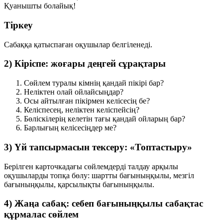
Қуанышты болайық!
Тіркеу
Сабаққа қатыспаған оқушылар белгіленеді.
2) Кіріспе: жоғары деңгей сұрақтары
Сөйлем туралы кімнің қандай пікірі бар?
Неліктен олай ойлайсыңдар?
Осы айтылған пікірмен келісесің бе?
Келіспесең, неліктен келіспейсің?
Бөліскілерің келетін тағы қандай ойларың бар?
Барлығың келісесіңдер ме?
3) Үй тапсырмасын тексеру: «Топтастыру»
Берілген карточкадағы сөйлемдерді талдау арқылы
оқушыларды топқа бөлу:
шартты бағыныңқылы
,
мезгіл
бағыныңқылы
,
қарсылықты бағыныңқылы
.
4) Жаңа сабақ: себеп бағыныңқылы сабақтас
құрмалас сөйлем