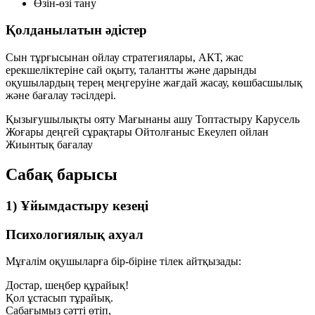
Өзін-өзі тану
Қолданылатын әдістер
Сын тұрғысынан ойлау стратегиялары, АКТ, жас
ерекшеліктеріне сай оқыту, талантты және дарынды
оқушылардың терең меңгеруіне жағдай жасау, көшбасшылық
және бағалау тәсілдері.
Қызығушылықты ояту
Мағынаны ашу
Топтастыру
Карусель
Жоғары деңгей сұрақтары
Ойтолғаныс
Екеулеп ойлан
Жиынтық бағалау
Сабақ барысы
1) Ұйымдастыру кезеңі
Психологиялық ахуал
Мұғалім оқушыларға бір-біріне тілек айтқызады:
Достар, шеңбер құрайық!
Қол ұстасып тұрайық.
Сабағымыз сәтті өтіп,