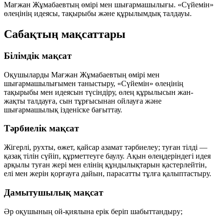
Мағжан Жұмабаевтың өмірі мен шығармашылығы. «Сүйемін»
өлеңінің идеясы, тақырыбы және құрылымдық талдауы.
Сабақтың мақсаттары
Білімдік мақсат
Оқушыларды Мағжан Жұмабаевтың өмірі мен
шығармашылығымен таныстыру, «Сүйемін» өлеңінің
тақырыбы мен идеясын түсіндіру, өлең құрылысын жан-
жақты талдауға, сын тұрғысынан ойлауға және
шығармашылық ізденіске бағыттау.
Тәрбиелік мақсат
Жігерлі, рухты, өжет, қайсар азамат тәрбиелеу; туған тілді —
қазақ тілін сүйіп, құрметтеуге баулу. Ақын өлеңдеріндегі идея
арқылы туған жері мен елінің құндылықтарын қастерлейтін,
елі мен жерін қорғауға дайын, парасатты тұлға қалыптастыру.
Дамытушылық мақсат
Әр оқушының ой-қиялына ерік беріп шабыттандыру;