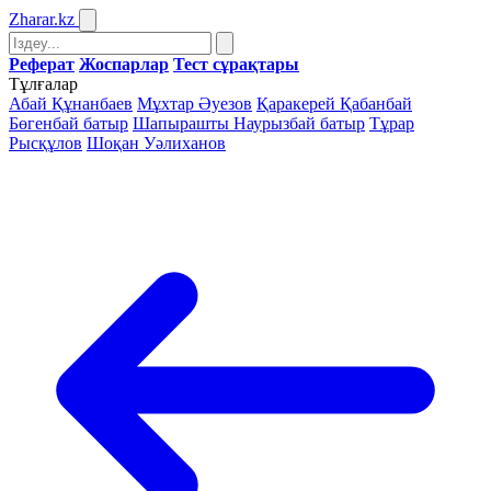
Zharar
.kz
Реферат
Жоспарлар
Тест сұрақтары
Тұлғалар
Абай Құнанбаев
Мұхтар Әуезов
Қаракерей Қабанбай
Бөгенбай батыр
Шапырашты Наурызбай батыр
Тұрар
Рысқұлов
Шоқан Уәлиханов