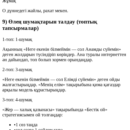
Жұмақ
О дүниедегі жайлы, рахат мекен.
9) Өлең шумақтарын талдау (топтық
тапсырмалар)
1-топ: 1-шумақ
Ақынның «Неге екенін білмеймін — сол Анамды сүйемін»
деген жолдарын түсіндіріп көріңдер. Ана туралы интернеттен
ән дайындап, топ болып хормен орындаңдар.
2-топ: 3-шумақ
«Неге екенін білмеймін — сол Елімді сүйемін» деген ойды
жалғастырыңдар. «Менің елім» тақырыбына қима қағаздар
арқылы модель құрастырыңдар.
3-топ: 4-шумақ
«Жер — халық қазынасы» тақырыбында «Бестік ой»
стратегиясымен ой толғаңдар:
•
1 сөз таңда
•
сол сөзге 1 сөйлем құра