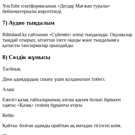
YouTube платформасынан «Дегдар Мағжан туралы»
бейнематериалы көрсетіледі.
7) Аудио тыңдалым
Bilimland.kz сайтынан «Сүйемін» өлеңі тыңдалады. Оқушылар
тыңдай отырып, кітаптан ілесе оқиды және тыңдалымға
қатысты тапсырмалар орындайды.
8) Сөздік жұмысы
Тасбиық
Діни адамдардың сиыну үшін қолданатын тізбегі.
Алаш
Ежелгі қазақ тайпаларының алғаш қауым болып біріккен
одағы; «Қазақ» сөзінің бұрынғы атауы.
Кебін
Қайтыс болған адамды орайтын ақ матадан тігілген киім.