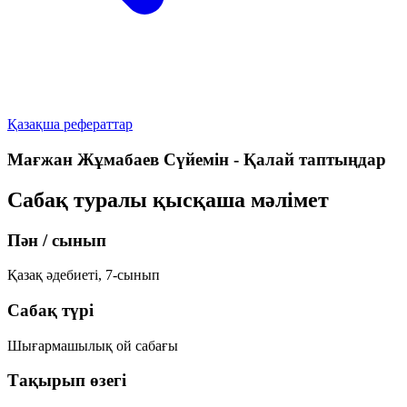
Қазақша рефераттар
Мағжан Жұмабаев Сүйемін - Қалай таптыңдар
Сабақ туралы қысқаша мәлімет
Пән / сынып
Қазақ әдебиеті, 7-сынып
Сабақ түрі
Шығармашылық ой сабағы
Тақырып өзегі