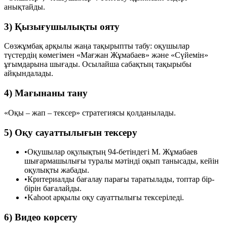
анықтайды.
3) Қызығушылықты ояту
Сөзжұмбақ арқылы жаңа тақырыпты табу: оқушылар
түстердің көмегімен «Мағжан Жұмабаев» және «Сүйемін»
ұғымдарына шығады. Осылайша сабақтың тақырыбы
айқындалады.
4) Мағынаны тану
«Оқы – жап – тексер» стратегиясы қолданылады.
5) Оқу сауаттылығын тексеру
•
Оқушылар оқулықтың 94-бетіндегі М. Жұмабаев
шығармашылығы туралы мәтінді оқып танысады, кейін
оқулықты жабады.
•
Критериалды бағалау парағы таратылады, топтар бір-
бірін бағалайды.
•
Kahoot арқылы оқу сауаттылығы тексеріледі.
6) Видео көрсету