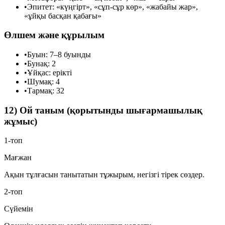
•
Эпитет:
«күңгірт», «сұп-сұр көр», «жабайы жар»,
«ұйқы басқан қабағы»
Өлшем және құрылым
•
Буын:
7–8 буынды
•
Бунақ:
2
•
Ұйқас:
ерікті
•
Шумақ:
4
•
Тармақ:
32
12) Ой таным (қорытынды шығармашылық
жұмыс)
1-топ
Мағжан
Ақын тұлғасын танытатын тұжырым, негізгі тірек сөздер.
2-топ
Сүйемін