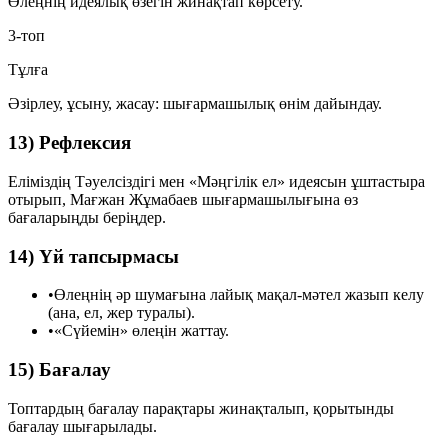
Өлеңнің идеялық өзегін жинақтап көрсету.
3-топ
Тұлға
Әзірлеу, ұсыну, жасау: шығармашылық өнім дайындау.
13) Рефлексия
Еліміздің Тәуелсіздігі мен «Мәңгілік ел» идеясын ұштастыра
отырып, Мағжан Жұмабаев шығармашылығына өз
бағаларыңды беріңдер.
14) Үй тапсырмасы
•
Өлеңнің әр шумағына лайық мақал-мәтел жазып келу
(ана, ел, жер туралы).
•
«Сүйемін» өлеңін жаттау.
15) Бағалау
Топтардың бағалау парақтары жинақталып, қорытынды
бағалау шығарылады.