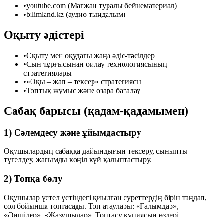
•
youtube.com (Мағжан туралы бейнематериал)
•
bilimland.kz (аудио тыңдалым)
Оқыту әдістері
•
Оқыту мен оқудағы жаңа әдіс-тәсілдер
•
Сын тұрғысынан ойлау технологиясының
стратегиялары
•
«Оқы – жап – тексер» стратегиясы
•
Топтық жұмыс және өзара бағалау
Сабақ барысы (қадам-қадамымен)
1) Сәлемдесу және ұйымдастыру
Оқушылардың сабаққа дайындығын тексеру, сыныпты
түгелдеу, жағымды көңіл күй қалыптастыру.
2) Топқа бөлу
Оқушылар үстел үстіндегі қиылған суреттердің бірін таңдап,
сол бойынша топтасады. Топ атаулары:
«Ғалымдар»
,
«Әншілер»
,
«Жазушылар»
. Топтасу құпиясын өздері