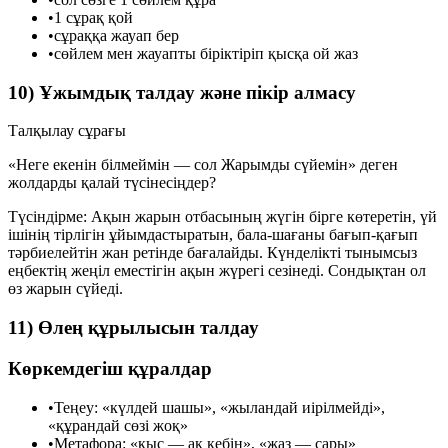
•
1 сұрақ қой
•
сұраққа жауап бер
•
сөйлем мен жауапты біріктіріп қысқа ой жаз
10) Ұжымдық талдау және пікір алмасу
Талқылау сұрағы
«Неге екенін білмеймін — сол Жарымды сүйемін» деген
жолдарды қалай түсінесіңдер?
Түсіндірме: Ақын жарын отбасының жүгін бірге көтеретін, үй
ішінің тірлігін ұйымдастыратын, бала-шағаны бағып-қағып
тәрбиелейтін жан ретінде бағалайды. Күнделікті тынымсыз
еңбектің жеңіл еместігін ақын жүрегі сезінеді. Сондықтан ол
өз жарын сүйеді.
11) Өлең құрылысын талдау
Көркемдегіш құралдар
•
Теңеу:
«күлдей шашы», «жыландай иірілмейді»,
«құрандай сөзі жоқ»
•
Метафора:
«қыс — ақ кебін», «жаз — сары»