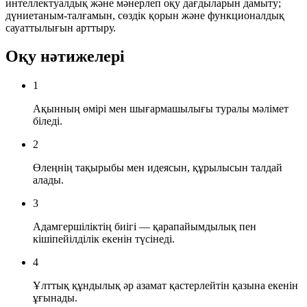
интеллектуалдық және мәнерлеп оқу дағдыларын дамыту;
дүниетаным-талғамын, сөздік қорын және функционалдық
сауаттылығын арттыру.
Оқу нәтижелері
1
Ақынның өмірі мен шығармашылығы туралы мәлімет
біледі.
2
Өлеңнің тақырыбы мен идеясын, құрылысын талдай
алады.
3
Адамгершіліктің биігі — қарапайымдылық пен
кішіпейілділік екенін түсінеді.
4
Ұлттық құндылық әр азамат қастерлейтін қазына екенін
ұғынады.