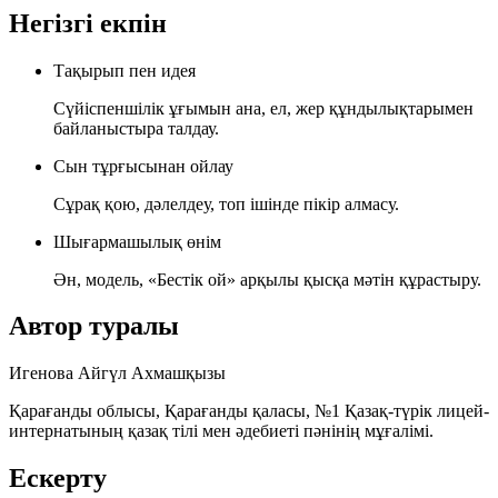
Негізгі екпін
Тақырып пен идея
Сүйіспеншілік ұғымын ана, ел, жер құндылықтарымен
байланыстыра талдау.
Сын тұрғысынан ойлау
Сұрақ қою, дәлелдеу, топ ішінде пікір алмасу.
Шығармашылық өнім
Ән, модель, «Бестік ой» арқылы қысқа мәтін құрастыру.
Автор туралы
Игенова Айгүл Ахмашқызы
Қарағанды облысы, Қарағанды қаласы, №1 Қазақ-түрік лицей-
интернатының қазақ тілі мен әдебиеті пәнінің мұғалімі.
Ескерту