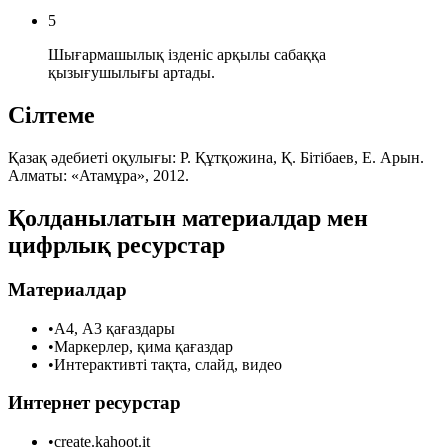
5
Шығармашылық ізденіс арқылы сабаққа
қызығушылығы артады.
Сілтеме
Қазақ әдебиеті оқулығы: Р. Құтқожина, Қ. Бітібаев, Е. Арын.
Алматы: «Атамұра», 2012.
Қолданылатын материалдар мен
цифрлық ресурстар
Материалдар
•
А4, А3 қағаздары
•
Маркерлер, қима қағаздар
•
Интерактивті тақта, слайд, видео
Интернет ресурстар
•
create.kahoot.it