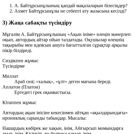
А. Байтұрсынұлының қандай мақалаларын білесіңдер?
Ахмет Байтұрсынұлы не себепті ату жазасына кесілді?
3) Жаңа сабақты түсіндіру
Мұғалім А. Байтұрсынұлының «Ақын ініме» өлеңін мәнерлеп
оқып, автордың айтар ойын талдатады. Оқушылар өлеңнің
тақырыбы
мен
идеясын
ашуға бағытталған сұрақтар арқылы
пікір білдіреді.
Сөздікпен жұмыс
Түсіндірме
Милләт
Араб сөзі; «халық», «ұлт» деген мағына береді.
Аплатон (Платон)
Ертедегі грек оқымыстысы.
Кітаппен жұмыс
Автордың ақын інісіне кекесінмен айтқан «ақылдарындағы»
ирониялық сарынды
табыңдар. Мысалы:
Нашардың көбірек же хақын, інім, Айғырсып момындарға
ақыр, інім, Кісімсіп, ең болмаса қақыр, інім.