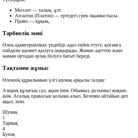
Милләт
— халық, ұлт.
Аплатон (Платон)
— ертедегі грек оқымыстысы.
Право
— құқық.
Тәрбиелік мәні
Өлең адамгершілікке үндейді: адал еңбек етуге, қоғамға
пайдалы қызмет қылуға шақырады. Жаман әдеттен және
жаман ортадан аулақ болуға бағыт береді.
Тақтамен жұмыс
Өлеңнің құрылымын үлгі шумақ арқылы талдау:
Азырақ құлағың сал, ақын інім, Ойымыз, рухымыз жақын,
інім. Ағалық правосын қолыма алып, Келемін айтайын деп
ақыл, інім.
Шумақ
1
Тармақ
4
Бунақ