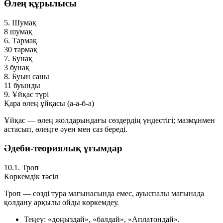
Өлең құрылысы
5. Шумақ
8 шумақ
6. Тармақ
30 тармақ
7. Бунақ
3 бунақ
8. Буын саны
11 буынды
9. Ұйқас түрі
Қара өлең ұйқасы (а-а-б-а)
Ұйқас — өлең жолдарындағы сөздердің үндестігі; мазмұнмен
астасып, өлеңге әуен мен саз береді.
Әдеби-теориялық ұғымдар
10.1. Троп
Көркемдік тәсіл
Троп — сөзді тура мағынасында емес, ауыспалы мағынада
қолдану арқылы ойды көркемдеу.
Теңеу:
«доңыздай», «балдай», «Аплатондай».