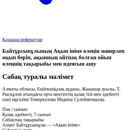
Қазақша рефераттар
Байтұрсынұлының Ақын ініме өлеңін мәнерлеп
оқып беріп, ақынның айтпақ болған ойын
өлеңнің тақырыбы мен идеясын ашу
Сабақ туралы мәлімет
Алматы облысы, Еңбекшіқазақ ауданы, Жаңашар ауылы, Т.
Рысқұлов атындағы орта мектептің қазақ тілі мен әдебиеті
пәні мұғалімі
Темиркулова Мадина Сүлейменқызы
.
Пән / сынып
Қазақ әдебиеті, 7-сынып
Сабақтың тақырыбы
Ахмет Байтұрсынұлы — «Ақын ініме»