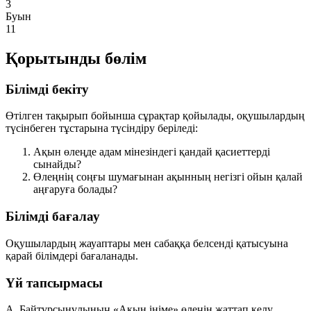
3
Буын
11
Қорытынды бөлім
Білімді бекіту
Өтілген тақырып бойынша сұрақтар қойылады, оқушылардың
түсінбеген тұстарына түсіндіру беріледі:
Ақын өлеңде адам мінезіндегі қандай қасиеттерді
сынайды?
Өлеңнің соңғы шумағынан ақынның негізгі ойын қалай
аңғаруға болады?
Білімді бағалау
Оқушылардың жауаптары мен сабаққа белсенді қатысуына
қарай білімдері бағаланады.
Үй тапсырмасы
А. Байтұрсынұлының «Ақын ініме» өлеңін жаттап келу.