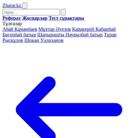
Zharar
.kz
Реферат
Жоспарлар
Тест сұрақтары
Тұлғалар
Абай Құнанбаев
Мұхтар Әуезов
Қаракерей Қабанбай
Бөгенбай батыр
Шапырашты Наурызбай батыр
Тұрар
Рысқұлов
Шоқан Уәлиханов