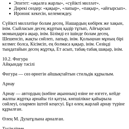
Эпитет:
«ақылға жарлы», «сүйікті милләт».
Дөрекі сөздер:
«қақыр», «лапыр», «пақыр», «айғырсып».
Ирония:
кекесін, келемеждеу.
Сүйікті милләтіңе болам десең, Нашардың көбірек же хақын,
інім. Сыйласын десең жұртың қадір тұтып, Айғырсып
момындарға ақыр, інім. Білімді ел ішінде болам десең,
Шешенсіп, жақты сөйлеп, лапыр, інім. Қолыңнан мұның бірі
келмес болса, Кісімсіп, ең болмаса қақыр, інім. Сөзіңді
тыңдатайын десең жұртқа, Ет асып, табақ-табақ шақыр, інім.
10.2. Фигура
Айқындау тәсілі
Фигура — сөз өрнегін айшықтайтын стильдік құрылым.
Арнау
Арнау — автордың (көбіне ақынның) өзіне не өзгеге, кейде
жалпы жұртқа арнайы тіл қатуы, көпшілікке қайырыла
сөйлеуі, олармен іштей кеңесуі. Бұл өлең
жарлай арнау
түріне
құрылған.
Өлең М. Дулатұлына арналған.
Түсіндірме