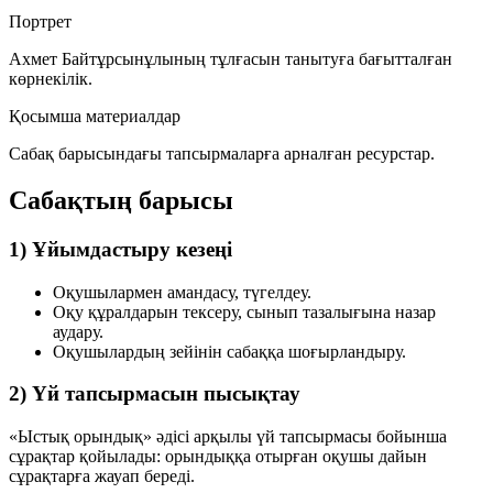
Портрет
Ахмет Байтұрсынұлының тұлғасын танытуға бағытталған
көрнекілік.
Қосымша материалдар
Сабақ барысындағы тапсырмаларға арналған ресурстар.
Сабақтың барысы
1) Ұйымдастыру кезеңі
Оқушылармен амандасу, түгелдеу.
Оқу құралдарын тексеру, сынып тазалығына назар
аудару.
Оқушылардың зейінін сабаққа шоғырландыру.
2) Үй тапсырмасын пысықтау
«Ыстық орындық»
әдісі арқылы үй тапсырмасы бойынша
сұрақтар қойылады: орындыққа отырған оқушы дайын
сұрақтарға жауап береді.