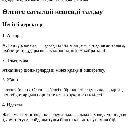
Өлеңге сатылай кешенді талдау
Негізгі деректер
1. Авторы
А. Байтұрсынұлы — қазақ тіл білімінің негізін қалаған ғалым,
публицист, аудармашы, мысалшы, қоғам қайраткері.
2. Тақырыбы
Атқамінер шонжарлардың мінез-құлқын әшкерелеу.
3. Жанр
Поэзия (өлең). Өлең — белгілі бір өлшемге құрылады, ырғақ
пен ұйқас арқылы өрнектелетін көркем сөз жүйесі.
4. Идеясы
Жағымсыз мінезді әшкерелеу арқылы адамды халқы үшін адал
қызмет етуге, пайдалы тұлға болып қалыптасуға үндейді.