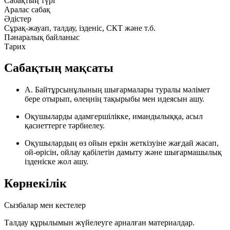
Сабақтың түрі
Аралас сабақ
Әдістер
Сұрақ-жауап, талдау, ізденіс, СКТ және т.б.
Пәнаралық байланыс
Тарих
Сабақтың мақсаты
А. Байтұрсынұлының шығармалары туралы мәлімет
бере отырып, өлеңнің тақырыбы мен идеясын ашу.
Оқушыларды адамгершілікке, имандылыққа, асыл
қасиеттерге тәрбиелеу.
Оқушылардың өз ойын еркін жеткізуіне жағдай жасап,
ой-өрісін, ойлау қабілетін дамыту және шығармашылық
ізденіске жол ашу.
Көрнекілік
Сызбалар мен кестелер
Талдау құрылымын жүйелеуге арналған материалдар.