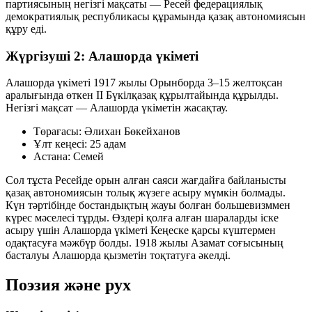
партиясының негізгі мақсаты — Ресей федерациялық
демократиялық республикасы құрамында қазақ автономиясын
құру еді.
Жүргізуші 2: Алашорда үкіметі
Алашорда үкіметі 1917 жылы Орынборда 3–15 желтоқсан
аралығында өткен II Бүкілқазақ құрылтайында құрылды.
Негізгі мақсат — Алашорда үкіметін жасақтау.
Төрағасы:
Әлихан Бөкейханов
Ұлт кеңесі:
25 адам
Астана:
Семей
Сол тұста Ресейде орын алған саяси жағдайға байланысты
қазақ автономиясын толық жүзеге асыру мүмкін болмады.
Күн тәртібінде бостандықтың жауы болған большевизммен
күрес мәселесі тұрды. Өздері қолға алған шараларды іске
асыру үшін Алашорда үкіметі Кеңеске қарсы күштермен
одақтасуға мәжбүр болды. 1918 жылы Азамат соғысының
басталуы Алашорда қызметін тоқтатуға әкелді.
Поэзия және рух