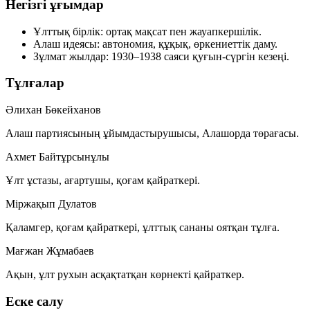
Негізгі ұғымдар
Ұлттық бірлік:
ортақ мақсат пен жауапкершілік.
Алаш идеясы:
автономия, құқық, өркениеттік даму.
Зұлмат жылдар:
1930–1938 саяси қуғын-сүргін кезеңі.
Тұлғалар
Әлихан Бөкейханов
Алаш партиясының ұйымдастырушысы, Алашорда төрағасы.
Ахмет Байтұрсынұлы
Ұлт ұстазы, ағартушы, қоғам қайраткері.
Міржақып Дулатов
Қаламгер, қоғам қайраткері, ұлттық сананы оятқан тұлға.
Мағжан Жұмабаев
Ақын, ұлт рухын асқақтатқан көрнекті қайраткер.
Еске салу