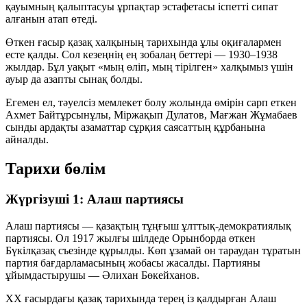
қауымның қалыптасуы ұрпақтар эстафетасы іспетті сипат
алғанын атап өтеді.
Өткен ғасыр қазақ халқының тарихында ұлы оқиғалармен
есте қалды. Сол кезеңнің ең зобалаң беттері — 1930–1938
жылдар. Бұл уақыт «мың өліп, мың тірілген» халқымыз үшін
ауыр да азапты сынақ болды.
Егемен ел, тәуелсіз мемлекет болу жолында өмірін сарп еткен
Ахмет Байтұрсынұлы, Міржақып Дулатов, Мағжан Жұмабаев
сынды ардақты азаматтар сұрқия саясаттың құрбанына
айналды.
Тарихи бөлім
Жүргізуші 1: Алаш партиясы
Алаш партиясы — қазақтың тұңғыш ұлттық-демократиялық
партиясы. Ол 1917 жылғы шілдеде Орынборда өткен
Бүкілқазақ съезінде құрылды. Көп ұзамай он тараудан тұратын
партия бағдарламасының жобасы жасалды. Партияны
ұйымдастырушы — Әлихан Бөкейханов.
ХХ ғасырдағы қазақ тарихында терең із қалдырған Алаш