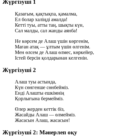
Жүргізуші 1
Қазағым, қақтықпа, қамалма,
Ел болар халіңді амалда!
Кетті туы, атты таң, шықты күн,
Сал малды, сал жанды аянба!
Не көрсем де Алаш үшін көргенім,
Маған атақ — ұлтым үшін өлгенім.
Мен өлсем де Алаш өлмес, көркейер,
Істей берсін қолдарынан келгенін.
Жүргізуші 2
Алаш туы астында,
Күн сөнгенше сөнбейміз.
Енді Алашты ешкімнің
Қорлығына бермейміз.
Өлер жерден кеттік біз,
Жасайды Алаш — өлмейміз.
Жасасын Алаш, жасасын!
Жүргізуші 2: Мәнерлеп оқу