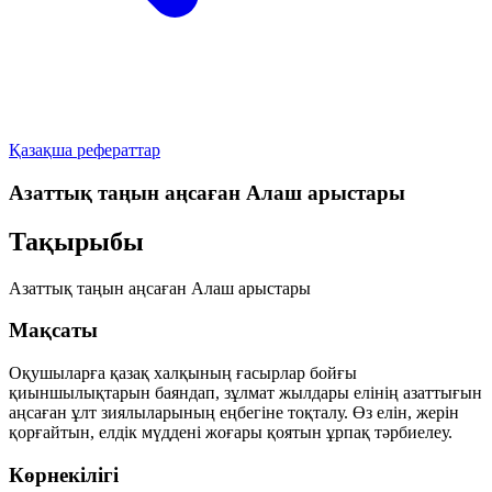
Қазақша рефераттар
Азаттық таңын аңсаған Алаш арыстары
Тақырыбы
Азаттық таңын аңсаған Алаш арыстары
Мақсаты
Оқушыларға қазақ халқының ғасырлар бойғы
қиыншылықтарын баяндап, зұлмат жылдары елінің азаттығын
аңсаған ұлт зиялыларының еңбегіне тоқталу. Өз елін, жерін
қорғайтын, елдік мүддені жоғары қоятын ұрпақ тәрбиелеу.
Көрнекілігі