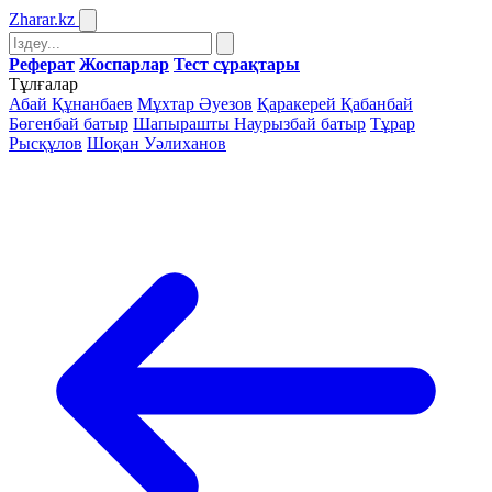
Zharar
.kz
Реферат
Жоспарлар
Тест сұрақтары
Тұлғалар
Абай Құнанбаев
Мұхтар Әуезов
Қаракерей Қабанбай
Бөгенбай батыр
Шапырашты Наурызбай батыр
Тұрар
Рысқұлов
Шоқан Уәлиханов