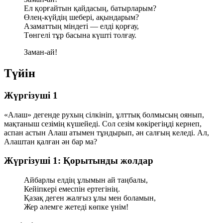
Ел қорғайтын қайдасың, батырларым?
Өлең-күйдің шебері, ақындарым?
Азаматтың міндеті — елді қорғау,
Төнгелі тұр басына күшті толғау.
Заман-ай!
Түйін
Жүргізуші 1
«Алаш» дегенде рухың сілкініп, ұлттық болмысың оянып,
мақтаныш сезімің күшейеді. Сол сезім көкірегіңді кернеп,
аспан астын Алаш атымен тұндырып, ән салғың келеді. Ал,
Алаштан қалған ән бар ма?
Жүргізуші 1: Қорытынды жолдар
Айбарлы елдің ұлымын ай таңбалы,
Кейіпкері емеспін ертегінің.
Қазақ деген жалғыз ұлы мен боламын,
Жер әлемге жетеді көпке үнім!