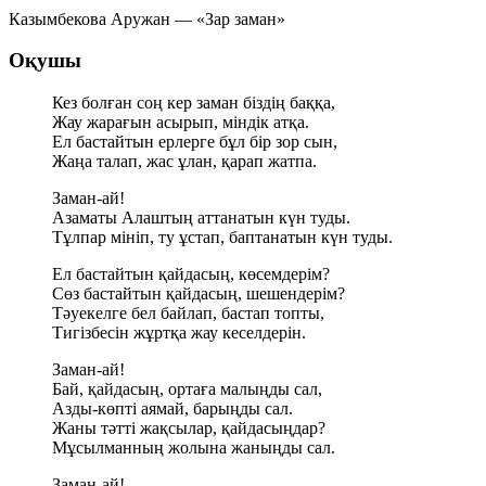
Казымбекова Аружан — «Зар заман»
Оқушы
Кез болған соң кер заман біздің баққа,
Жау жарағын асырып, міндік атқа.
Ел бастайтын ерлерге бұл бір зор сын,
Жаңа талап, жас ұлан, қарап жатпа.
Заман-ай!
Азаматы Алаштың аттанатын күн туды.
Тұлпар мініп, ту ұстап, баптанатын күн туды.
Ел бастайтын қайдасың, көсемдерім?
Сөз бастайтын қайдасың, шешендерім?
Тәуекелге бел байлап, бастап топты,
Тигізбесін жұртқа жау кеселдерін.
Заман-ай!
Бай, қайдасың, ортаға малыңды сал,
Азды-көпті аямай, барыңды сал.
Жаны тәтті жақсылар, қайдасыңдар?
Мұсылманның жолына жаныңды сал.
Заман-ай!