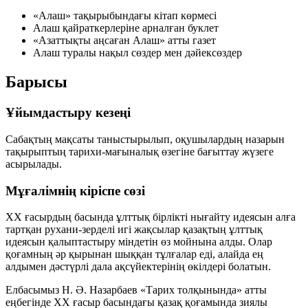
«Алаш» тақырыбындағы кітап көрмесі
Алаш қайраткерлеріне арналған буклет
«Азаттықты аңсаған Алаш» атты газет
Алаш туралы нақыл сөздер мен дәйексөздер
Барысы
Ұйымдастыру кезеңі
Сабақтың мақсаты таныстырылып, оқушылардың назарын
тақырыптың тарихи-мағыналық өзегіне бағыттау жүзеге
асырылады.
Мұғалімнің кіріспе сөзі
XX ғасырдың басында ұлттық бірлікті нығайту идеясын алға
тартқан рухани-зерделі игі жақсылар қазақтың ұлттық
идеясын қалыптастыру міндетін өз мойнына алды. Олар
қоғамның әр қырынан шыққан тұлғалар еді, алайда ең
алдымен дәстүрлі дала ақсүйектерінің өкілдері болатын.
Елбасымыз Н. Ә. Назарбаев «Тарих толқынында» атты
еңбегінде XX ғасыр басындағы қазақ қоғамында зиялы