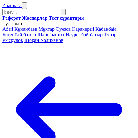
Zharar
.kz
Реферат
Жоспарлар
Тест сұрақтары
Тұлғалар
Абай Құнанбаев
Мұхтар Әуезов
Қаракерей Қабанбай
Бөгенбай батыр
Шапырашты Наурызбай батыр
Тұрар
Рысқұлов
Шоқан Уәлиханов