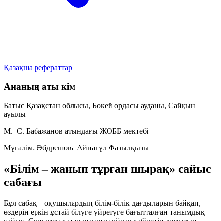
Қазақша рефераттар
Ананың аты кім
Батыс Қазақстан облысы, Бөкей ордасы ауданы, Сайқын
ауылы
М.–С. Бабажанов атындағы ЖОББ мектебі
Мұғалім:
Әбдрешова Айнагүл Фазылқызы
«Білім – жанып тұрған шырақ» сайыс
сабағы
Бұл сабақ – оқушылардың білім-білік дағдыларын байқап,
өздерін еркін ұстай білуге үйретуге бағытталған танымдық
сайыс. Сонымен қатар шапшаң ойлау қабілетін дамытып,