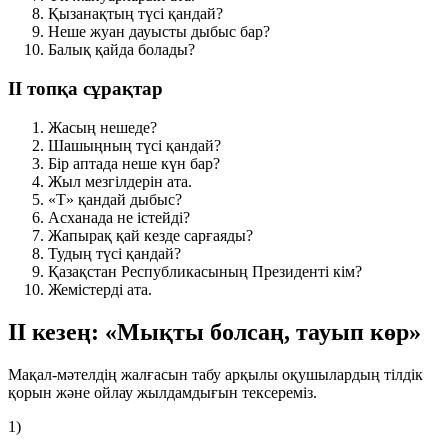
Қызанақтың түсі қандай?
Неше жуан дауысты дыбыс бар?
Балық қайда болады?
ІІ топқа сұрақтар
Жасың нешеде?
Шашыңның түсі қандай?
Бір аптада неше күн бар?
Жыл мезгілдерін ата.
«Т» қандай дыбыс?
Асханада не істейді?
Жапырақ қай кезде сарғаяды?
Тудың түсі қандай?
Қазақстан Республикасының Президенті кім?
Жемістерді ата.
ІІ кезең: «Мықты болсаң, тауып көр»
Мақал-мәтелдің жалғасын табу арқылы оқушылардың тілдік
қорын және ойлау жылдамдығын тексереміз.
1)