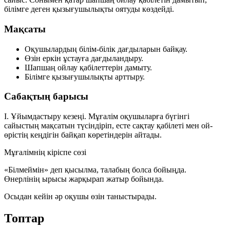
білімге деген қызығушылықты оятуды көздейді.
Мақсаты
Оқушылардың білім-білік дағдыларын байқау.
Өзін еркін ұстауға дағдыландыру.
Шапшаң ойлау қабілеттерін дамыту.
Білімге қызығушылықты арттыру.
Сабақтың барысы
І. Ұйымдастыру кезеңі.
Мұғалім оқушыларға бүгінгі
сайыстың мақсатын түсіндіріп, есте сақтау қабілеті мен ой-
өрістің кеңдігін байқап көретіндерін айтады.
Мұғалімнің кіріспе сөзі
«Білмеймін» деп қысылма, талабың болса бойыңда.
Өнерлінің ырысы жарқырап жатыр бойында.
Осыдан кейін әр оқушы өзін таныстырады.
Топтар