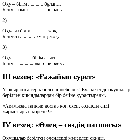
Оқу – білім ............ бұлағы.
Білім – өмір ............ шырағы.
2)
Оқусыз білім ............ жоқ.
Білімсіз ............ күнің жоқ.
3)
Оқу – ............ білім азығы.
Білім – ............ өмір шырағы.
ІІІ кезең: «Ғажайып сурет»
Ұшқыр ойға серік болсын шеберлік! Бұл кезеңде оқушылар
берілген қиындылардан бір бейне құрастырады.
«Арамызда тапқыр достар көп екен, соларды енді
жарыстырып көрелік!»
ІV кезең: «Өлең – сөздің патшасы»
Оқушылар берілген өлеңдерді мәнерлеп оқиды.