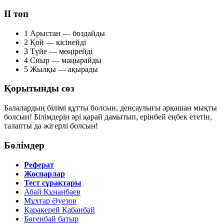
ІІ топ
1
Арыстан — боздайды
2
Қой — кісінейді
3
Түйе — мөңірейді
4
Сиыр — маңырайды
5
Жылқы — ақырады
Қорытынды сөз
Балалардың білімі құтты болсын, денсаулығы әрқашан мықты
болсын! Білімдерін әрі қарай дамытып, ерінбей еңбек ететін,
талапты да жігерлі болсын!
Бөлімдер
Реферат
Жоспарлар
Тест сұрақтары
Абай Құнанбаев
Мұхтар Әуезов
Қаракерей Қабанбай
Бөгенбай батыр