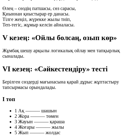
Өлең – сөздің патшасы, сөз сарасы,
Қиыннан қиыстырар ер данасы.
Тілге жеңіл, жүрекке жылы тиіп,
Теп-тегіс, жұмыр келсін айналасы.
V кезең: «Ойлы болсаң, озып көр»
Жұмбақ шешу арқылы логикалық ойлау мен тапқырлық
сыналады.
VІ кезең: «Сәйкестендіру» тесті
Берілген сөздерді мағынасына қарай дұрыс жұптастыру
тапсырмасы орындалады.
І топ
1
Ақ ——— шашын
2
Жора ——— төмен
3
Жауын ——— қараша
4
Жоғары ——— жылы
5
Жып ——— жолдас