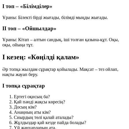
І топ – «Білімділер»
Ұраны:
Білекті бірді жығады, білімді мыңды жығады.
ІІ топ – «Ойшылдар»
Ұраны:
Кітап – алтын сандық, іші толған қазына-құт. Оқы,
оқы, ойыңа тұт.
І кезең: «Көңілді қалам»
Әр топқа жылдам сұрақтар қойылады. Мақсат – тез ойлап,
нақты жауап беру.
І топқа сұрақтар
Ертегі оқисың ба?
Қай пәнді жақсы көресің?
Досың кім?
Анаңның аты кім?
Сиырдың төлі қалай аталады?
Жұлдыздар қай кезде пайда болады?
Үй жануарларын ата.